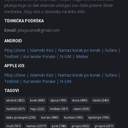
pitanja koje su dali islamski učenjaci sve četiri pravne škole-
mezheba...čitaj više u izborniku na linku Info.
TEHNIČKA PODRŠKA
Email:
pitajucene@gmail.com
ANDROID
Pitaj Učene
|
Islamski Kviz
|
Namaz korak po korak
|
Sufara
|
Tedžvid
|
Kur'anske Poruke
|
N-UM
|
Minber
APPLE iOS
Pitaj Učene
|
Islamski Kviz
|
Namaz korak po korak
|
Sufara
|
Tedžvid
|
Kur'anske Poruke
|
N-UM
TAGOVI
abdest
(582)
brak
(608)
djeca
(189)
dova
(490)
hadis
(340)
hadždž
(207)
hajz
(222)
hidžab
(187)
islam
(353)
kako postupiti
(236)
kur'an
(580)
kurban
(190)
liječenje
(190)
muž
(187)
namaz
(2377)
post
(748)
propis
(432)
propisi
(207)