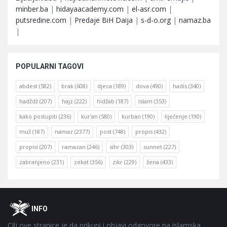
minber.ba
|
hidayaacademy.com
|
el-asr.com
|
putsredine.com
|
Predaje BiH Daija
|
s-d-o.org
|
namaz.ba
|
POPULARNI TAGOVI
abdest
(582)
brak
(608)
djeca
(189)
dova
(490)
hadis
(340)
hadždž
(207)
hajz
(222)
hidžab
(187)
islam
(353)
kako postupiti
(236)
kur'an
(580)
kurban
(190)
liječenje
(190)
muž
(187)
namaz
(2377)
post
(748)
propis
(432)
propisi
(207)
ramazan
(246)
sihr
(303)
sunnet
(227)
zabranjeno
(231)
zekat
(356)
zikr
(229)
žena
(433)
Footer
O
INFO
Cilj ove stranice je da prikupi i objavi odgovore na islamska