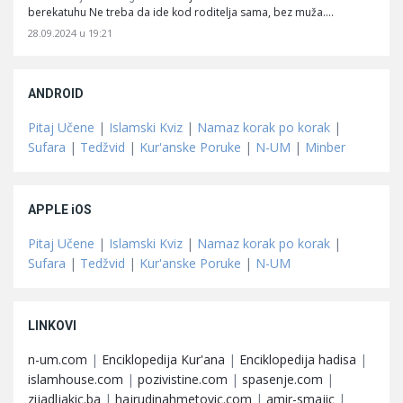
berekatuhu Ne treba da ide kod roditelja sama, bez muža.…
28.09.2024 u 19:21
ANDROID
Pitaj Učene
|
Islamski Kviz
|
Namaz korak po korak
|
Sufara
|
Tedžvid
|
Kur'anske Poruke
|
N-UM
|
Minber
APPLE iOS
Pitaj Učene
|
Islamski Kviz
|
Namaz korak po korak
|
Sufara
|
Tedžvid
|
Kur'anske Poruke
|
N-UM
LINKOVI
n-um.com
|
Enciklopedija Kur'ana
|
Enciklopedija hadisa
|
islamhouse.com
|
pozivistine.com
|
spasenje.com
|
zijadljakic.ba
|
hajrudinahmetovic.com
|
amir-smajic
|