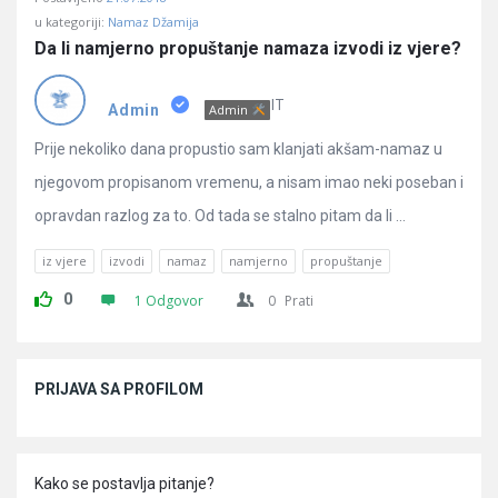
u kategoriji:
Namaz Džamija
Da li namjerno propuštanje namaza izvodi iz vjere?
IT
Admin
Admin
Prije nekoliko dana propustio sam klanjati akšam-namaz u
njegovom propisanom vremenu, a nisam imao neki poseban i
opravdan razlog za to. Od tada se stalno pitam da li ...
iz vjere
izvodi
namaz
namjerno
propuštanje
0
1 Odgovor
0
Prati
Sidebar
PRIJAVA SA PROFILOM
Kako se postavlja pitanje?