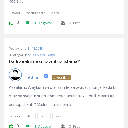
hadisi i ...
izvodi
masturbacija
vjera
0
1 Odgovor
0
Prati
Postavljeno
11.11.2018
u kategoriji:
Ahlak Moral Odgoj
Da li analni seks izvodi iz islama?
Adnan
Urednik
Assalamu Alaykum wrwb, izvinite za ovakvo pitanje: kada bi
muz sa svojom suprugom imao analni sex – da li je sam taj
postupak kufr? Mislim, dali su oni s ...
analni
islam
izvodi
seks
0
1 Odgovor
0
Prati