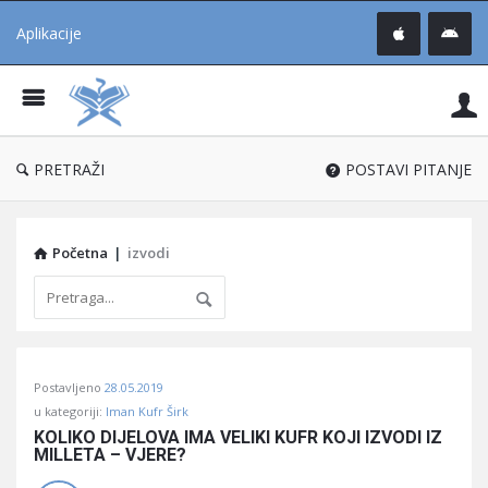
Aplikacije
Pit
Uč
®
PRETRAŽI
POSTAVI PITANJE
Početna
|
izvodi
Pitaj
Postavljeno
28.05.2019
Učene
u kategoriji:
Iman Kufr Širk
®
KOLIKO DIJELOVA IMA VELIKI KUFR KOJI IZVODI IZ 
MILLETA – VJERE?
Latest