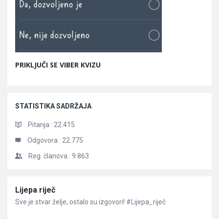
PRIKLJUČI SE VIBER KVIZU
STATISTIKA SADRŽAJA
Pitanja :
22.415
Odgovora :
22.775
Reg. članova :
9.863
Članci
Lijepa riječ
Sve je stvar želje, ostalo su izgovori! #Lijepa_riječ