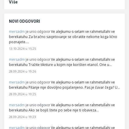
Više
NOVI ODGOVORI
mersadm
Ve alejkumu-s-selam ve rahmetullahi ve
je unio odgovor
berekatuhu Za bračno savjetovanje se obratite nekome koga lično
poznajete.…
13.10.2024 u 15:25
mersadm
Ve alejkumu-s-selam ve rahmetullahi ve
je unio odgovor
berekatuhu Tražite tiknture u kojim nije korišten etanol. One u…
28.09.2024 u 19:26
mersadm
Ve alejkumu-s-selam ve rahmetullahi ve
je unio odgovor
berekatuhu Pitanje nije dovoljno pojašenjeno. Pas je čuvar čega? U…
28.09.2024 u 19:25
mersadm
Ve alejkumu-s-selam ve rahmetullahi ve
je unio odgovor
berekatuhu Ako se bojiš štete po sebe nije ti obaveza…
28.09.2024 u 19:23
mersadm
Ve alejkumu-s-selam ve rahmetullahi ve
je unio odgovor