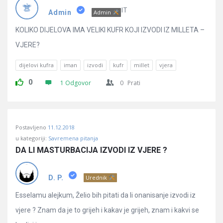
Pitanja
IT
Admin
Admin
KOLIKO DIJELOVA IMA VELIKI KUFR KOJI IZVODI IZ MILLETA –
VJERE?
dijelovi kufra
iman
izvodi
kufr
millet
vjera
0
1 Odgovor
0
Prati
Postavljeno
11.12.2018
u kategoriji:
Savremena pitanja
DA LI MASTURBACIJA IZVODI IZ VJERE ?
D. P.
Urednik
Esselamu alejkum, Želio bih pitati da li onanisanje izvodi iz
vjere ? Znam da je to grijeh i kakav je grijeh, znam i kakvi se