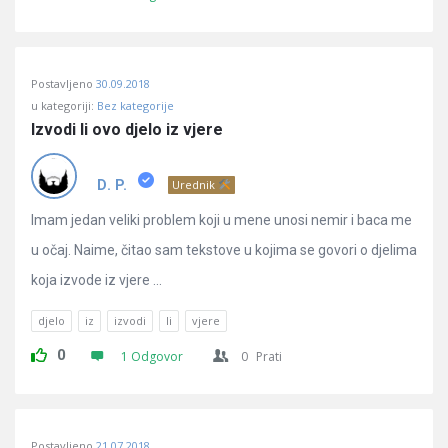
Postavljeno
30.09.2018
u kategoriji:
Bez kategorije
Izvodi li ovo djelo iz vjere
D. P.
Urednik
Imam jedan veliki problem koji u mene unosi nemir i baca me
u očaj. Naime, čitao sam tekstove u kojima se govori o djelima
koja izvode iz vjere ...
djelo
iz
izvodi
li
vjere
0
1 Odgovor
0
Prati
Postavljeno
21.07.2018