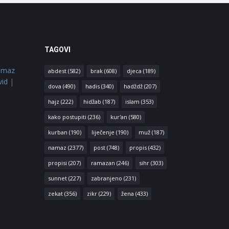
TAGOVI
amaz
abdest
(582)
brak
(608)
djeca
(189)
vid
|
dova
(490)
hadis
(340)
hadždž
(207)
hajz
(222)
hidžab
(187)
islam
(353)
kako postupiti
(236)
kur'an
(580)
kurban
(190)
liječenje
(190)
muž
(187)
namaz
(2377)
post
(748)
propis
(432)
propisi
(207)
ramazan
(246)
sihr
(303)
sunnet
(227)
zabranjeno
(231)
zekat
(356)
zikr
(229)
žena
(433)