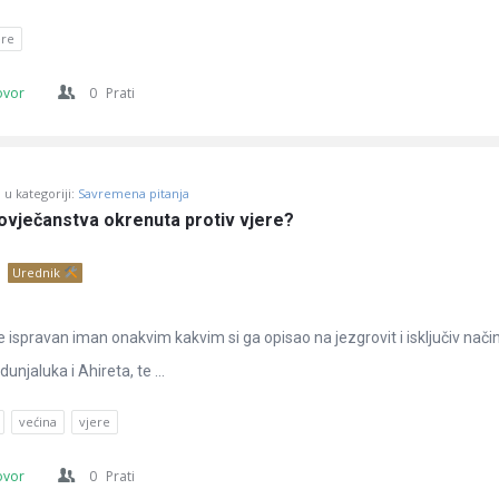
ere
ovor
0
Prati
u kategoriji:
Savremena pitanja
čovječanstva okrenuta protiv vjere?
Urednik
 ispravan iman onakvim kakvim si ga opisao na jezgrovit i isključiv način
unjaluka i Ahireta, te ...
većina
vjere
ovor
0
Prati