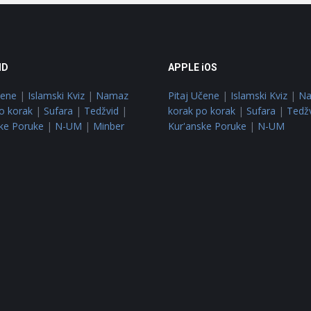
ID
APPLE iOS
čene
|
Islamski Kviz
|
Namaz
Pitaj Učene
|
Islamski Kviz
|
N
o korak
|
Sufara
|
Tedžvid
|
korak po korak
|
Sufara
|
Tedž
ke Poruke
|
N-UM
|
Minber
Kur'anske Poruke
|
N-UM