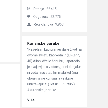
Pitanja :
22.415
Odgovora :
22.775
Reg. članova :
9.863
Članci
Kur'anske poruke
“Navedi im kao primjer da je život na
ovome svijetu kao voda…” (El-Kehf,
45) Allah, dželle šanuhu, usporedio
je ovaj svijet s vodom, jer ni dunjaluk
ni voda nisu stabilni; mala količina
oboje njih je korisna, a velika je
uništavajuća! (Tefsir El-Kurtubi)
#kuranske_poruke
Više