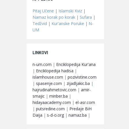
Pitaj Učene
|
Islamski Kviz
|
Namaz korak po korak
|
Sufara
|
Tedžvid
|
Kur'anske Poruke
|
N-
UM
LINKOVI
n-um.com
|
Enciklopedija Kur'ana
|
Enciklopedija hadisa
|
islamhouse.com
|
pozivistine.com
|
spasenje.com
|
zijadljakic.ba
|
hajrudinahmetovic.com
|
amir-
smajic
|
minber.ba
|
hidayaacademy.com
|
el-asr.com
|
putsredine.com
|
Predaje BiH
Daija
|
s-d-o.org
|
namaz.ba
|