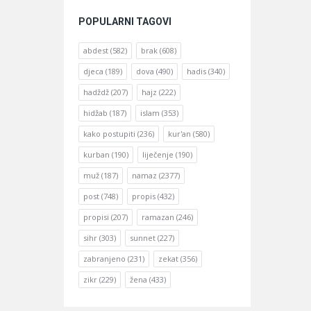
POPULARNI TAGOVI
abdest
(582)
brak
(608)
djeca
(189)
dova
(490)
hadis
(340)
hadždž
(207)
hajz
(222)
hidžab
(187)
islam
(353)
kako postupiti
(236)
kur'an
(580)
kurban
(190)
liječenje
(190)
muž
(187)
namaz
(2377)
post
(748)
propis
(432)
propisi
(207)
ramazan
(246)
sihr
(303)
sunnet
(227)
zabranjeno
(231)
zekat
(356)
zikr
(229)
žena
(433)