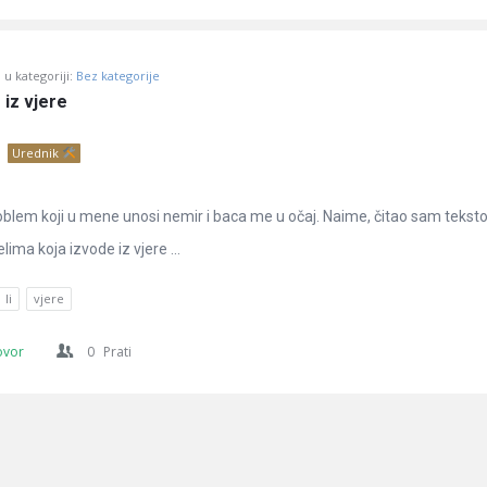
u kategoriji:
Bez kategorije
o iz vjere
Urednik
oblem koji u mene unosi nemir i baca me u očaj. Naime, čitao sam tekst
lima koja izvode iz vjere ...
li
vjere
ovor
0
Prati