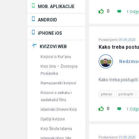
MOB. APLIKACIJE
0
1 Odg
ANDROID
iPHONE iOS
Postavljeno
09.09.2020
KVIZOVI WEB
Kako treba postu
Kvizovi o Kur'anu
Nedzmu
Kviz Sira – Životopis
Poslanika
Kako treba postupiti
Ramazanski kvizovi
Kvizovi o zekatu i
pitanje
postupiti
sadekatul fitru
0
1 Odg
Islamski Dnevni Kviz
Dječiji kvizovi
Kviz Škola Islama
Postavljeno
01.09.2020
Islamski Kviz 18+