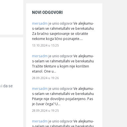
NOVI ODGOVORI
mersadm
Ve alejkumu-
je unio odgovor
s-selam ve rahmetullahi ve berekatuhu
Za bračno savjetovanje se obratite
nekome koga lično poznajete.…
13.10.2024 u 15:25
mersadm
Ve alejkumu-
je unio odgovor
s-selam ve rahmetullahi ve berekatuhu
Tražite tiknture u kojim nije korišten
etanol. One u…
28.09.2024 u 19:26
 i da se
mersadm
Ve alejkumu-
je unio odgovor
s-selam ve rahmetullahi ve berekatuhu
Pitanje nije dovoljno pojašenjeno. Pas
je čuvar čega? U…
28.09.2024 u 19:25
mersadm
Ve alejkumu-
je unio odgovor
s-selam ve rahmetullahi ve berekatuhu