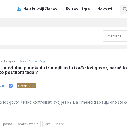
Pitaj
Pitaj
Najaktivniji članovi
Kvizovi i igre
Novosti
Učene
Učene
®
®
Navigacija
u kategoriji:
Ahlak Moral Odgoj
, međutim ponekada iz mojih usta izađe loš govor, naručito
o postupiti tada ?
din
Urednik
ći loš govor ? Kako kontrolisati svoj jezik? Da li meleci zapisuju ono što 
posao
praktikovanje
usta
vjere