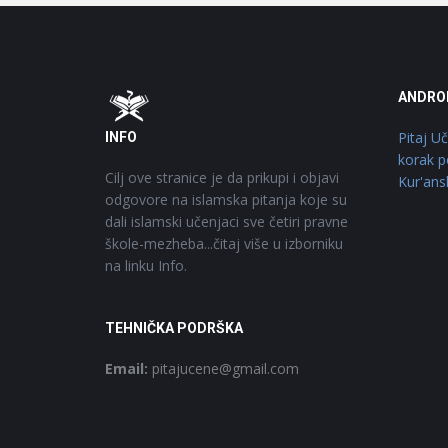
Footer
O
ANDRO
Pitaj U
INFO
korak p
Cilj ove stranice je da prikupi i objavi
Kur'ans
odgovore na islamska pitanja koje su
dali islamski učenjaci sve četiri pravne
škole-mezheba...čitaj više u izborniku
na linku Info.
TEHNIČKA PODRŠKA
Email:
pitajucene@gmail.com