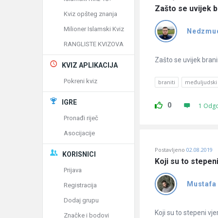
Zašto se uvijek 
Kviz opšteg znanja
Milioner Islamski Kviz
Nedzmu
RANGLISTE KVIZOVA
Zašto se uvijek bran
KVIZ APLIKACIJA
Pokreni kviz
braniti
međuljudski
IGRE
0
1 Odg
Pronađi riječ
Asocijacije
Postavljeno
02.08.2019
KORISNICI
Koji su to stepen
Prijava
Mustafa
Registracija
Dodaj grupu
Koji su to stepeni vje
Značke i bodovi