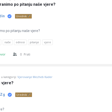
branimo po pitanju naše vjere?
din
Urednik
imo po pitanju naše vjere?
naše
odnosi
pitanje
vjere
ovor
0
Prati
u kategoriji:
Vjerovanje Mezheb Kader
i vjere?
 Zg
Urednik
re?