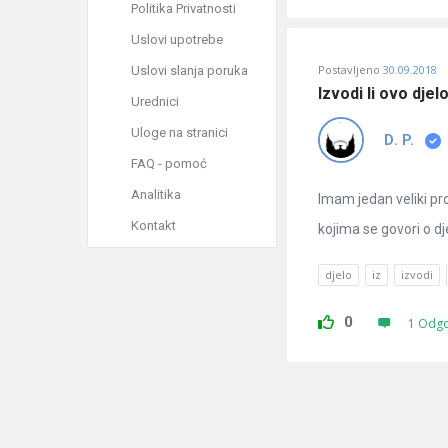
Politika Privatnosti
Uslovi upotrebe
Postavljeno
30.09.2018
Uslovi slanja poruka
Izvodi li ovo djel
Urednici
Uloge na stranici
D. P.
FAQ - pomoć
Analitika
Imam jedan veliki pr
Kontakt
kojima se govori o dje
djelo
iz
izvodi
0
1 Odg