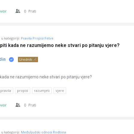
ovor
0
Prati
u kategoriji:
Pravila Propisi Fetve
piti kada ne razumijemo neke stvari po pitanju vjere?
din
Urednik
 kada ne razumijemo neke stvari po pitanju vjere?
pravila
propisi
razumjeti
vjere
ovor
0
Prati
u kategoriji:
Međuljudski odnosi Rodbina