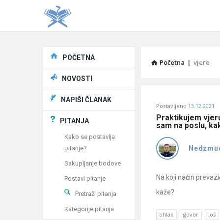
Explore
POČETNA
Početna
|
vjere
NOVOSTI
Pitaj
NAPIŠI ČLANAK
Postavljeno
13.12.2021
Učene
Praktikujem vjeru
PITANJA
sam na poslu, kak
®
Kako se postavlja
pitanje?
Nedzmu
Latest
Sakupljanje bodove
Pitanja
Na koji način prevazi
Postavi pitanje
kaže?
Pretraži pitanja
Kategorije pitanja
ahlak
govor
loš