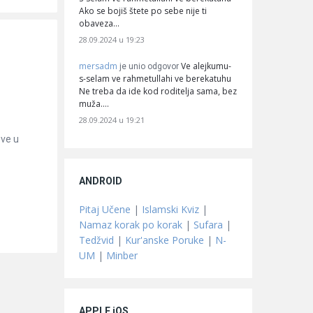
Ako se bojiš štete po sebe nije ti
obaveza…
28.09.2024 u 19:23
mersadm
Ve alejkumu-
je unio odgovor
s-selam ve rahmetullahi ve berekatuhu
Ne treba da ide kod roditelja sama, bez
muža.…
28.09.2024 u 19:21
ove u
ANDROID
Pitaj Učene
|
Islamski Kviz
|
Namaz korak po korak
|
Sufara
|
Tedžvid
|
Kur'anske Poruke
|
N-
UM
|
Minber
APPLE iOS