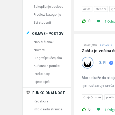
Sakupljanje bodove
akida
stepeni
vj
Predloži kategoriju
0
1 Odg
Svi studenti
OBJAVE - POSTOVI
Napiši članak
Postavljeno
16.04.2019
Novosti
Zašto je većina 
Biografije učenjaka
D. P.
Kur'anske poruke
Izreke daija
Ako se kaže da ako je
Lijepa riječ
njim ostvaruje sreća d
FUNKCIONALNOST
čovječanstvo
protiv
Redakcija
0
Info o radu stranice
1 Odg