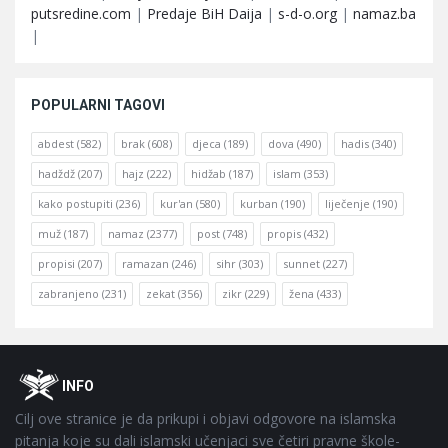
putsredine.com
|
Predaje BiH Daija
|
s-d-o.org
|
namaz.ba
|
POPULARNI TAGOVI
abdest
(582)
brak
(608)
djeca
(189)
dova
(490)
hadis
(340)
hadždž
(207)
hajz
(222)
hidžab
(187)
islam
(353)
kako postupiti
(236)
kur'an
(580)
kurban
(190)
liječenje
(190)
muž
(187)
namaz
(2377)
post
(748)
propis
(432)
propisi
(207)
ramazan
(246)
sihr
(303)
sunnet
(227)
zabranjeno
(231)
zekat
(356)
zikr
(229)
žena
(433)
Footer
O
INFO
Cilj ove stranice je da prikupi i objavi odgovore na islamska
pitanja koje su dali islamski učenjaci sve četiri pravne škole-