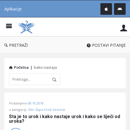
Aplikacije
Pit
Uč
®
PRETRAŽI
POSTAVI PITANJE
Početna
|
kako nastaje
Pitaj
Postavljeno
08.10.2018
Učene
u kategoriji:
Sihr Zapis Urok Vesvese
®
Šta je to urok i kako nastaje urok i kako se liječi od 
uroka?
Latest