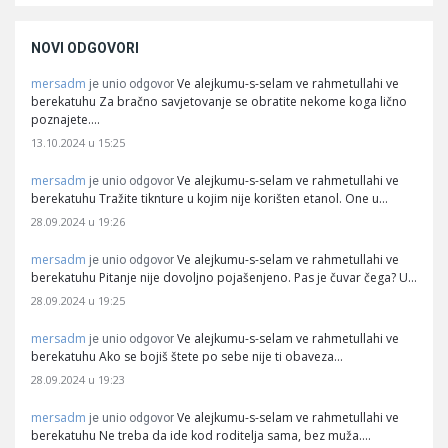
NOVI ODGOVORI
mersadm
Ve alejkumu-s-selam ve rahmetullahi ve
je unio odgovor
berekatuhu Za bračno savjetovanje se obratite nekome koga lično
poznajete.…
13.10.2024 u 15:25
mersadm
Ve alejkumu-s-selam ve rahmetullahi ve
je unio odgovor
berekatuhu Tražite tiknture u kojim nije korišten etanol. One u…
28.09.2024 u 19:26
mersadm
Ve alejkumu-s-selam ve rahmetullahi ve
je unio odgovor
berekatuhu Pitanje nije dovoljno pojašenjeno. Pas je čuvar čega? U…
28.09.2024 u 19:25
mersadm
Ve alejkumu-s-selam ve rahmetullahi ve
je unio odgovor
berekatuhu Ako se bojiš štete po sebe nije ti obaveza…
28.09.2024 u 19:23
mersadm
Ve alejkumu-s-selam ve rahmetullahi ve
je unio odgovor
berekatuhu Ne treba da ide kod roditelja sama, bez muža.…