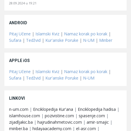
28.09.2024 u 19:21
ANDROID
Pitaj Učene
|
Islamski Kviz
|
Namaz korak po korak
|
Sufara
|
Tedžvid
|
Kur'anske Poruke
|
N-UM
|
Minber
APPLE iOS
Pitaj Učene
|
Islamski Kviz
|
Namaz korak po korak
|
Sufara
|
Tedžvid
|
Kur'anske Poruke
|
N-UM
LINKOVI
n-um.com
|
Enciklopedija Kur'ana
|
Enciklopedija hadisa
|
islamhouse.com
|
pozivistine.com
|
spasenje.com
|
zijadljakic.ba
|
hajrudinahmetovic.com
|
amir-smajic
|
minber.ba
|
hidayaacademy.com
|
el-asr.com
|