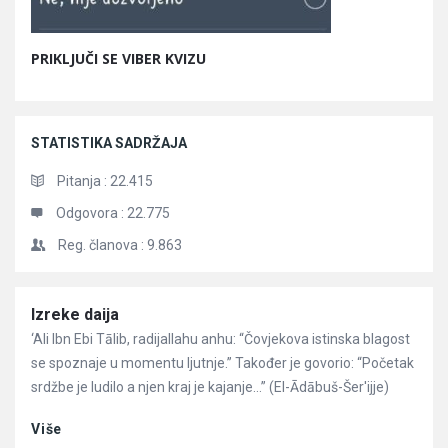
PRIKLJUČI SE VIBER KVIZU
STATISTIKA SADRŽAJA
Pitanja :
22.415
Odgovora :
22.775
Reg. članova :
9.863
Članci
Izreke daija
‘Ali Ibn Ebi Tālib, radijallahu anhu: “Čovjekova istinska blagost
se spoznaje u momentu ljutnje.” Također je govorio: “Početak
srdžbe je ludilo a njen kraj je kajanje…” (El-Ādābuš-Šer'ijje)
Više