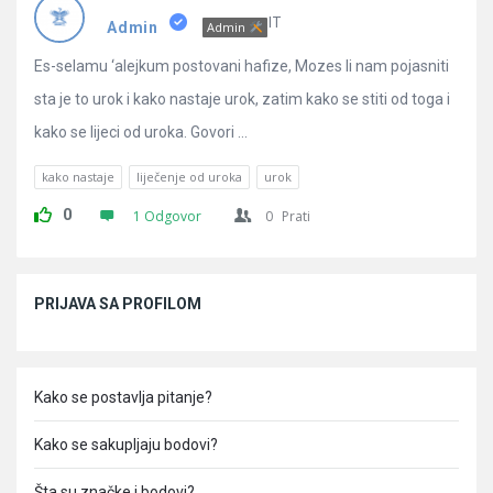
Pitanja
IT
Admin
Admin
Es-selamu ‘alejkum postovani hafize, Mozes li nam pojasniti
sta je to urok i kako nastaje urok, zatim kako se stiti od toga i
kako se lijeci od uroka. Govori ...
kako nastaje
liječenje od uroka
urok
0
1 Odgovor
0
Prati
Sidebar
PRIJAVA SA PROFILOM
Kako se postavlja pitanje?
Kako se sakupljaju bodovi?
Šta su značke i bodovi?