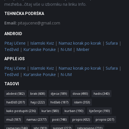
mezheba...čitaj više u izborniku na linku Info.
TEHNIČKA PODRŠKA
Email:
pitajucene@gmail.com
ANDROID
Pitaj Učene
|
Islamski Kviz
|
Namaz korak po korak
|
Sufara
|
Tedžvid
|
Kur'anske Poruke
|
N-UM
|
Minber
APPLE iOS
Pitaj Učene
|
Islamski Kviz
|
Namaz korak po korak
|
Sufara
|
Tedžvid
|
Kur'anske Poruke
|
N-UM
TAGOVI
abdest
(582)
brak
(608)
djeca
(189)
dova
(490)
hadis
(340)
hadždž
(207)
hajz
(222)
hidžab
(187)
islam
(353)
kako postupiti
(236)
kur'an
(580)
kurban
(190)
liječenje
(190)
muž
(187)
namaz
(2377)
post
(748)
propis
(432)
propisi
(207)
ramazan
(246)
sihr
(303)
sunnet
(227)
zabranjeno
(231)