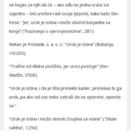
se bojao za njih da će – ako uđu na jedna vrata svi
zajedno – biti urečeni radi svoje ljepote, kako kaže Ibn-
Kesir. “Jer, urok je istina i može oboriti konjanika sa
konja” (“Kazivanja o vjerovjesnicima”, 281).
Rekao je Poslanik, s. a. v. s.: “Urok je istina” (Buharija,
10/205).
“Tražite od Allaha utočište, jer uroci postoje” (Ibn-
Madže, 3508).
“Urok je istina, i da je išta preteklo kader, pretekao bi ga
urok, pa ako od vas neko zatraži da se operete, operite
se.”
“Urok je istina i može oboriti čovjeka sa visine” (“Silsile
sahiha”, 1250)