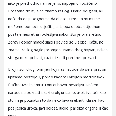
iako je prethodno nahranjeno, napojeno i očišćeno.
Prestane dojiti, a ne znamo razlog. Umire od gladi, ali
neće da doji. Dogodi se da dijete i umre, a mi mu ne
možemo pomoći i utješiti ga. Lijepa osoba odjednom
postaje nesretna i bolešljiva nakon što je bila sretna.
Zdrav i dobar mladić slabi i povlači se u sebe. Kažu, ne
zna se, razlog nagloj promjeni. Nama drag hajvan, nakon
što ga neko pohvali, razboli se ili predmet pokvari.
Brojni su i drugi primjeri koji nas navode da se s pravom
upitamo postoje li, pored kadera i vidljivih medicinsko-
fizičkih uzroka smrti, i oni duhovni, nevidljivi. Našem
narodu su poznati izrazi urok, uricanje, urokljive oči, kao
što im je poznato i to da neko biva ureknut i da se, kao
posljedica uroka, javi bolest, ludilo, paraliza organa ili čak
smrt.