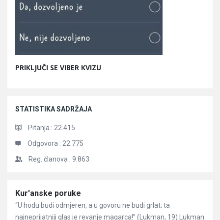
PRIKLJUČI SE VIBER KVIZU
STATISTIKA SADRŽAJA
Pitanja :
22.415
Odgovora :
22.775
Reg. članova :
9.863
Članci
Kur'anske poruke
“U hodu budi odmjeren, a u govoru ne budi grlat; ta
najneprijatniji glas je revanje magarca!” (Lukman, 19) Lukman