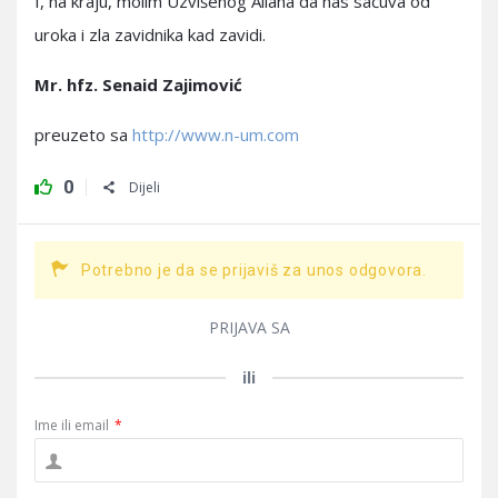
I, na kraju, molim Uzvišenog Allaha da nas sačuva od
uroka i zla zavidnika kad zavidi.
Mr. hfz. Senaid Zajimović
preuzeto sa
http://www.n-um.com
0
Dijeli
Potrebno je da se prijaviš za unos odgovora.
PRIJAVA SA
ili
Ime ili email
*