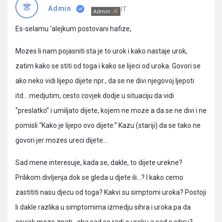
Pitanja
IT
Admin
Admin
Es-selamu ‘alejkum postovani hafize,
Mozes li nam pojasniti sta je to urok i kako nastaje urok,
zatim kako se stiti od toga i kako se lijeci od uroka. Govori se
ako neko vidi lijepo dijete npr., da se ne divi njegovoj ljepoti
itd… medjutim, cesto covjek dodje u situaciju da vidi
“preslatko” i umiljato dijete, kojem ne moze a da se ne divi i ne
pomisli “Kako je lijepo ovo dijete.” Kazu (stariji) da se tako ne
govori jer mozes ureci dijete…
Sad mene interesuje, kada se, dakle, to dijete urekne?
Prilikom divljenja dok se gleda u djete ili…? I kako cemo
zastititi nasu djecu od toga? Kakvi su simptomi uroka? Postoji
li dakle razlika u simptomima izmedju sihra i uroka pa da