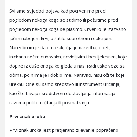
Svi smo svjedoci pojava kad pocrvenimo pred
pogledom nekoga koga se stidimo ili požutimo pred
pogledom nekoga koga se plašimo. Crvenilo je izazvano
jačim nabojem krvi, a žutilo suprotnom reakcijom.
Naredbu im je dao mozak, čija je naredba, opet,
inicirana nečim duhovnim, nevidljivim i bestjelesnim, koje
dopire iz duše onoga ko gleda u nas. Radi uske veze sa
očima, po njima je i dobio ime. Naravno, nisu oči te koje
ureknu. One su samo sredstvo ili instrument uricanja,
kao što bivaju i sredstvom dostavljanja informacija
razumu prilikom čitanja ili posmatranja.
Prvi znak uroka
Prvi znak uroka jest pretjerano zijevanje popraćeno