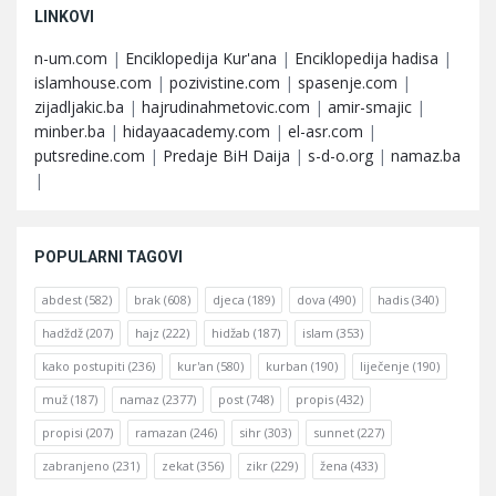
LINKOVI
n-um.com
|
Enciklopedija Kur'ana
|
Enciklopedija hadisa
|
islamhouse.com
|
pozivistine.com
|
spasenje.com
|
zijadljakic.ba
|
hajrudinahmetovic.com
|
amir-smajic
|
minber.ba
|
hidayaacademy.com
|
el-asr.com
|
putsredine.com
|
Predaje BiH Daija
|
s-d-o.org
|
namaz.ba
|
POPULARNI TAGOVI
abdest
(582)
brak
(608)
djeca
(189)
dova
(490)
hadis
(340)
hadždž
(207)
hajz
(222)
hidžab
(187)
islam
(353)
kako postupiti
(236)
kur'an
(580)
kurban
(190)
liječenje
(190)
muž
(187)
namaz
(2377)
post
(748)
propis
(432)
propisi
(207)
ramazan
(246)
sihr
(303)
sunnet
(227)
zabranjeno
(231)
zekat
(356)
zikr
(229)
žena
(433)