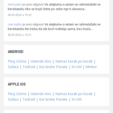
mersadm
Ve alejkumu-s-selam ve rahmetullahi ve
je unio odgovor
berekatuhu Ako se bojiš štete po sebe nije ti obaveza…
28.09.2024 u 19:23
mersadm
Ve alejkumu-s-selam ve rahmetullahi ve
je unio odgovor
berekatuhu Ne treba da ide kod roditelja sama, bez muža.…
28.09.2024 u 19:21
ANDROID
Pitaj Učene
|
Islamski Kviz
|
Namaz korak po korak
|
Sufara
|
Tedžvid
|
Kur'anske Poruke
|
N-UM
|
Minber
APPLE iOS
Pitaj Učene
|
Islamski Kviz
|
Namaz korak po korak
|
Sufara
|
Tedžvid
|
Kur'anske Poruke
|
N-UM