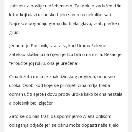
zabludu, a poslije u džehennem. Za urok je zadužen džin
letač koji ulazi u ljudsko tijelo samo na nekoliko sati.
Najčešće pogađaju gornji dio tijela: glavu, vrat, plećke i
grudi.
Jednom je Poslanik, s. a. v. s., kod Ummu Seleme
zatekao sluškinju na čijem je licu bila crna mrlja. Rekao je:
“Proučite joj rukju, ona je urečena”.
Crna ili žuta mrlja je znak džinskog pogleda, odnosno
uroka. Osobi kod koje se primijeti crna mrlja treba
odmah učiti ajete i dovu protiv uroka kako bi ona nestala
a bolesnik bio izliječen.
Zato se od nas traži da spominjemo Allaha prilikom
odlaganja odjeće jer se džinu može dopasti naše tijelo.