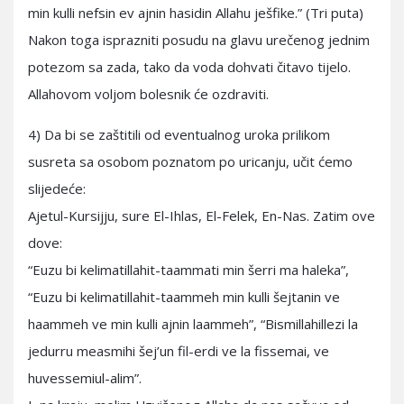
min kulli nefsin ev ajnin hasidin Allahu ješfike.” (Tri puta)
Nakon toga isprazniti posudu na glavu urečenog jednim
potezom sa zada, tako da voda dohvati čitavo tijelo.
Allahovom voljom bolesnik će ozdraviti.
4) Da bi se zaštitili od eventualnog uroka prilikom
susreta sa osobom poznatom po uricanju, učit ćemo
slijedeće:
Ajetul-Kursijju, sure El-Ihlas, El-Felek, En-Nas. Zatim ove
dove:
“Euzu bi kelimatillahit-taammati min šerri ma haleka”,
“Euzu bi kelimatillahit-taammeh min kulli šejtanin ve
haammeh ve min kulli ajnin laammeh”, “Bismillahillezi la
jedurru measmihi šej’un fil-erdi ve la fissemai, ve
huvessemiul-alim”.