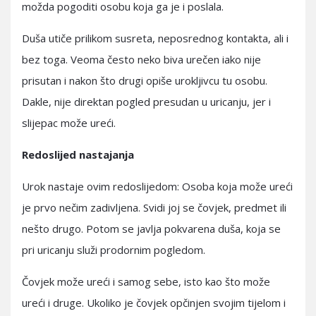
možda pogoditi osobu koja ga je i poslala.
Duša utiče prilikom susreta, neposrednog kontakta, ali i
bez toga. Veoma često neko biva urečen iako nije
prisutan i nakon što drugi opiše urokljivcu tu osobu.
Dakle, nije direktan pogled presudan u uricanju, jer i
slijepac može ureći.
Redoslijed nastajanja
Urok nastaje ovim redoslijedom: Osoba koja može ureći
je prvo nečim zadivljena. Svidi joj se čovjek, predmet ili
nešto drugo. Potom se javlja pokvarena duša, koja se
pri uricanju služi prodornim pogledom.
Čovjek može ureći i samog sebe, isto kao što može
ureći i druge. Ukoliko je čovjek opčinjen svojim tijelom i