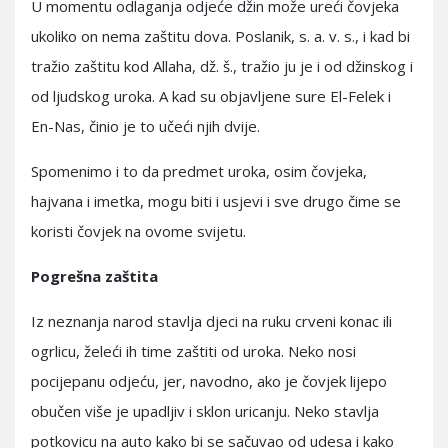
U momentu odlaganja odjeće džin može ureći čovjeka
ukoliko on nema zaštitu dova. Poslanik, s. a. v. s., i kad bi
tražio zaštitu kod Allaha, dž. š., tražio ju je i od džinskog i
od ljudskog uroka. A kad su objavljene sure El-Felek i
En-Nas, činio je to učeći njih dvije.
Spomenimo i to da predmet uroka, osim čovjeka,
hajvana i imetka, mogu biti i usjevi i sve drugo čime se
koristi čovjek na ovome svijetu.
Pogrešna zaštita
Iz neznanja narod stavlja djeci na ruku crveni konac ili
ogrlicu, želeći ih time zaštiti od uroka. Neko nosi
pocijepanu odjeću, jer, navodno, ako je čovjek lijepo
obučen više je upadljiv i sklon uricanju. Neko stavlja
potkovicu na auto kako bi se sačuvao od udesa i kako