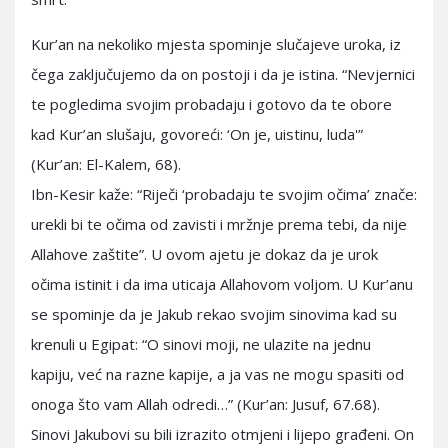
Kur’an na nekoliko mjesta spominje slučajeve uroka, iz
čega zaključujemo da on postoji i da je istina. “Nevjernici
te pogledima svojim probadaju i gotovo da te obore
kad Kur’an slušaju, govoreći: ‘On je, uistinu, luda'”
(Kur’an: El-Kalem, 68).
Ibn-Kesir kaže: “Riječi ‘probadaju te svojim očima’ znače:
urekli bi te očima od zavisti i mržnje prema tebi, da nije
Allahove zaštite”. U ovom ajetu je dokaz da je urok
očima istinit i da ima uticaja Allahovom voljom. U Kur’anu
se spominje da je Jakub rekao svojim sinovima kad su
krenuli u Egipat: “O sinovi moji, ne ulazite na jednu
kapiju, već na razne kapije, a ja vas ne mogu spasiti od
onoga što vam Allah odredi…” (Kur’an: Jusuf, 67.68).
Sinovi Jakubovi su bili izrazito otmjeni i lijepo građeni. On