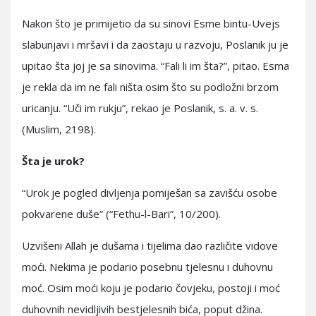
Nakon što je primijetio da su sinovi Esme bintu-Uvejs
slabunjavi i mršavi i da zaostaju u razvoju, Poslanik ju je
upitao šta joj je sa sinovima. “Fali li im šta?”, pitao. Esma
je rekla da im ne fali ništa osim što su podložni brzom
uricanju. “Uči im rukju”, rekao je Poslanik, s. a. v. s.
(Muslim, 2198).
Šta je urok?
“Urok je pogled divljenja pomiješan sa zavišću osobe
pokvarene duše” (“Fethu-l-Bari”, 10/200).
Uzvišeni Allah je dušama i tijelima dao različite vidove
moći. Nekima je podario posebnu tjelesnu i duhovnu
moć. Osim moći koju je podario čovjeku, postoji i moć
duhovnih nevidljivih bestjelesnih bića, poput džina.