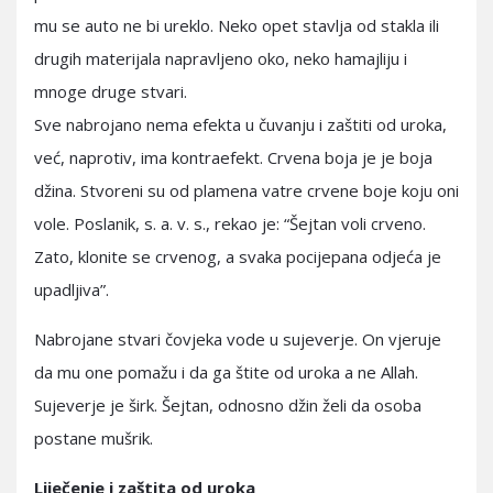
mu se auto ne bi ureklo. Neko opet stavlja od stakla ili
drugih materijala napravljeno oko, neko hamajliju i
mnoge druge stvari.
Sve nabrojano nema efekta u čuvanju i zaštiti od uroka,
već, naprotiv, ima kontraefekt. Crvena boja je je boja
džina. Stvoreni su od plamena vatre crvene boje koju oni
vole. Poslanik, s. a. v. s., rekao je: “Šejtan voli crveno.
Zato, klonite se crvenog, a svaka pocijepana odjeća je
upadljiva”.
Nabrojane stvari čovjeka vode u sujeverje. On vjeruje
da mu one pomažu i da ga štite od uroka a ne Allah.
Sujeverje je širk. Šejtan, odnosno džin želi da osoba
postane mušrik.
Liječenje i zaštita od uroka