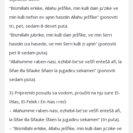
“Bismillahi erkike, Allahu ješfike, min kulli dain ju’zike ve
min kulli nefsin ev ajnin hasidin Allahu ješfike” (ponoviti
tri, pet, sedam ili devet puta.
“Bismillahi jubrike, min kulli dain ješfike, ve min šerri
hasidin iza hasede, ve min šerri kulli zi ajnin” (ponoviti
pet ili sedam puta).
“Allahumme raben-nasi, ezhibil-be’se vešfi entešâ afi, la
šifae illa šifauke šifaen la jugadiru sekamen” (ponoviti
sedam puta).
3) Pripremiti posudu sa vodom, proučiti na nju sure El-
Ihlas, El-Felek i En-Nas i reći:
– Allahumme raben-nasi, ezhebil-be’se vešfi entešâ afi,
la šifae illa šifauke šfaen la jugadiru sekamen” (tri puta).
– “Bismillahi erkike, Allahu ješfike, min kulli dain ju’zike ve