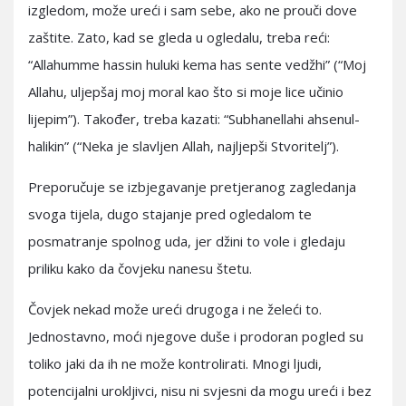
izgledom, može ureći i sam sebe, ako ne prouči dove
zaštite. Zato, kad se gleda u ogledalu, treba reći:
“Allahumme hassin huluki kema has sente vedžhi” (“Moj
Allahu, uljepšaj moj moral kao što si moje lice učinio
lijepim”). Također, treba kazati: “Subhanellahi ahsenul-
halikin” (“Neka je slavljen Allah, najljepši Stvoritelj”).
Preporučuje se izbjegavanje pretjeranog zagledanja
svoga tijela, dugo stajanje pred ogledalom te
posmatranje spolnog uda, jer džini to vole i gledaju
priliku kako da čovjeku nanesu štetu.
Čovjek nekad može ureći drugoga i ne želeći to.
Jednostavno, moći njegove duše i prodoran pogled su
toliko jaki da ih ne može kontrolirati. Mnogi ljudi,
potencijalni urokljivci, nisu ni svjesni da mogu ureći i bez