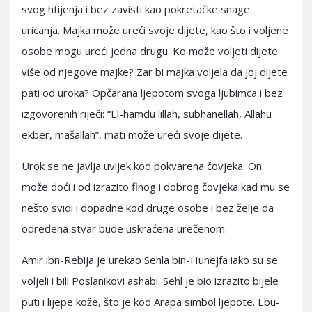
svog htijenja i bez zavisti kao pokretačke snage
uricanja. Majka može ureći svoje dijete, kao što i voljene
osobe mogu ureći jedna drugu. Ko može voljeti dijete
više od njegove majke? Zar bi majka voljela da joj dijete
pati od uroka? Opčarana ljepotom svoga ljubimca i bez
izgovorenih riječi: “El-hamdu lillah, subhanellah, Allahu
ekber, mašallah”, mati može ureći svoje dijete.
Urok se ne javlja uvijek kod pokvarena čovjeka. On
može doći i od izrazito finog i dobrog čovjeka kad mu se
nešto svidi i dopadne kod druge osobe i bez želje da
određena stvar bude uskraćena urečenom.
Amir ibn-Rebija je urekao Sehla bin-Hunejfa iako su se
voljeli i bili Poslanikovi ashabi. Sehl je bio izrazito bijele
puti i lijepe kože, što je kod Arapa simbol ljepote. Ebu-