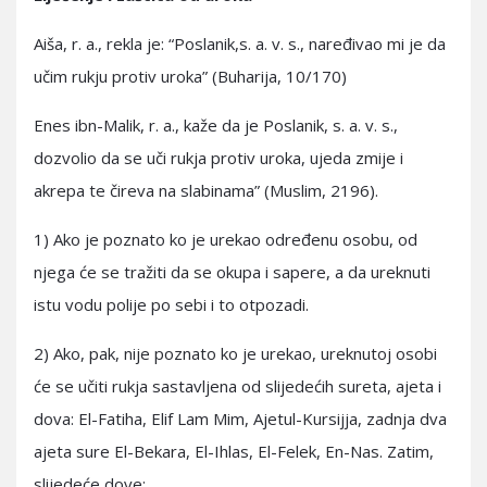
Aiša, r. a., rekla je: “Poslanik,s. a. v. s., naređivao mi je da
učim rukju protiv uroka” (Buharija, 10/170)
Enes ibn-Malik, r. a., kaže da je Poslanik, s. a. v. s.,
dozvolio da se uči rukja protiv uroka, ujeda zmije i
akrepa te čireva na slabinama” (Muslim, 2196).
1) Ako je poznato ko je urekao određenu osobu, od
njega će se tražiti da se okupa i sapere, a da ureknuti
istu vodu polije po sebi i to otpozadi.
2) Ako, pak, nije poznato ko je urekao, ureknutoj osobi
će se učiti rukja sastavljena od slijedećih sureta, ajeta i
dova: El-Fatiha, Elif Lam Mim, Ajetul-Kursijja, zadnja dva
ajeta sure El-Bekara, El-Ihlas, El-Felek, En-Nas. Zatim,
slijedeće dove: