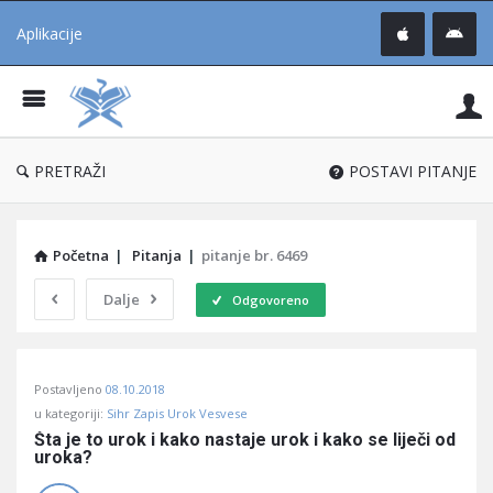
Aplikacije
Pit
Uč
®
PRETRAŽI
POSTAVI PITANJE
Početna
|
Pitanja
|
pitanje br. 6469
Dalje
Odgovoreno
Pitaj
Postavljeno
08.10.2018
Učene
u kategoriji:
Sihr Zapis Urok Vesvese
®
Šta je to urok i kako nastaje urok i kako se liječi od 
uroka?
Latest