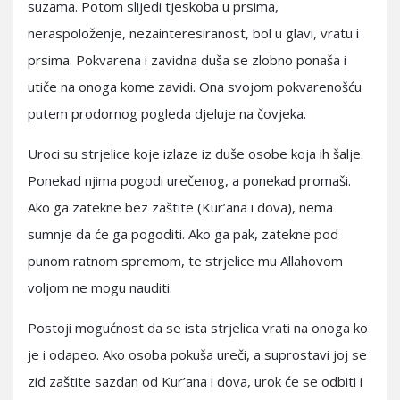
suzama. Potom slijedi tjeskoba u prsima,
neraspoloženje, nezainteresiranost, bol u glavi, vratu i
prsima. Pokvarena i zavidna duša se zlobno ponaša i
utiče na onoga kome zavidi. Ona svojom pokvarenošću
putem prodornog pogleda djeluje na čovjeka.
Uroci su strjelice koje izlaze iz duše osobe koja ih šalje.
Ponekad njima pogodi urečenog, a ponekad promaši.
Ako ga zatekne bez zaštite (Kur’ana i dova), nema
sumnje da će ga pogoditi. Ako ga pak, zatekne pod
punom ratnom spremom, te strjelice mu Allahovom
voljom ne mogu nauditi.
Postoji mogućnost da se ista strjelica vrati na onoga ko
je i odapeo. Ako osoba pokuša ureči, a suprostavi joj se
zid zaštite sazdan od Kur’ana i dova, urok će se odbiti i