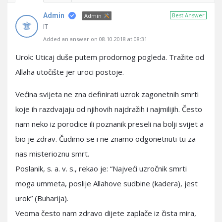
Admin
Best Answer
Admin
IT
Added an answer on 08.10.2018 at 08:31
Urok: Uticaj duše putem prodornog pogleda. Tražite od
Allaha utočište jer uroci postoje.
Većina svijeta ne zna definirati uzrok zagonetnih smrti
koje ih razdvajaju od njihovih najdražih i najmilijih. Često
nam neko iz porodice ili poznanik preseli na bolji svijet a
bio je zdrav. Čudimo se i ne znamo odgonetnuti tu za
nas misterioznu smrt.
Poslanik, s. a. v. s., rekao je: “Najveći uzročnik smrti
moga ummeta, poslije Allahove sudbine (kadera), jest
urok” (Buharija).
Veoma često nam zdravo dijete zaplače iz čista mira,