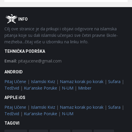
Footer
O
INFO
Cilj ove stranice je da prikupi i objavi odgovore na islamska
pitanja koje su dali islamski učenjaci sve četiri pravne škole-
mezheba...čitaj više u izborniku na linku Info.
TEHNIČKA PODRŠKA
Email:
pitajucene@gmail.com
ANDROID
Pitaj Učene
|
Islamski Kviz
|
Namaz korak po korak
|
Sufara
|
Tedžvid
|
Kur'anske Poruke
|
N-UM
|
Minber
APPLE iOS
Pitaj Učene
|
Islamski Kviz
|
Namaz korak po korak
|
Sufara
|
Tedžvid
|
Kur'anske Poruke
|
N-UM
TAGOVI