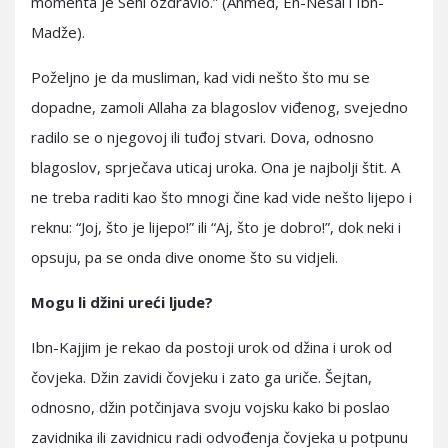
momenta je Sehl ozdravio.” (Ahmed, En-Nesai i Ibn-
Madže).
Poželjno je da musliman, kad vidi nešto što mu se
dopadne, zamoli Allaha za blagoslov viđenog, svejedno
radilo se o njegovoj ili tuđoj stvari. Dova, odnosno
blagoslov, sprječava uticaj uroka. Ona je najbolji štit. A
ne treba raditi kao što mnogi čine kad vide nešto lijepo i
reknu: “Joj, što je lijepo!” ili “Aj, što je dobro!”, dok neki i
opsuju, pa se onda dive onome što su vidjeli.
Mogu li džini ureći ljude?
Ibn-Kajjim je rekao da postoji urok od džina i urok od
čovjeka. Džin zavidi čovjeku i zato ga uriče. Šejtan,
odnosno, džin potčinjava svoju vojsku kako bi poslao
zavidnika ili zavidnicu radi odvođenja čovjeka u potpunu