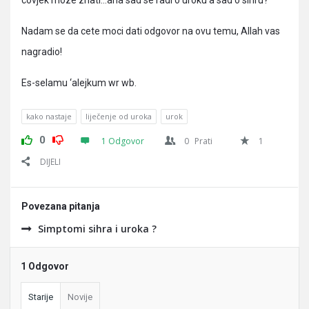
covjek moze znati…aha sad se radi o uroku a sad o sihru?
Nadam se da cete moci dati odgovor na ovu temu, Allah vas
nagradio!
Es-selamu ‘alejkum wr wb.
kako nastaje
liječenje od uroka
urok
0
1 Odgovor
0
Prati
1
DIJELI
Povezana pitanja
Simptomi sihra i uroka ?
1 Odgovor
Starije
Novije