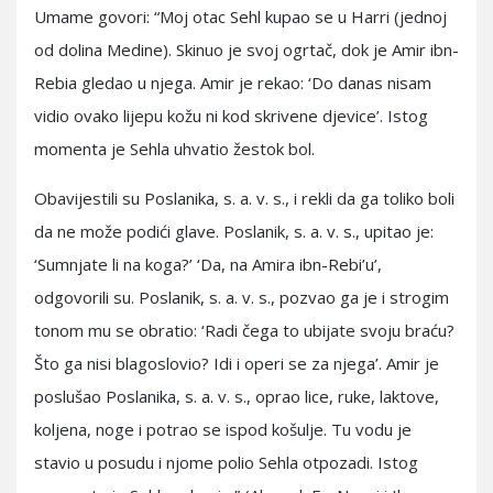
Umame govori: “Moj otac Sehl kupao se u Harri (jednoj
od dolina Medine). Skinuo je svoj ogrtač, dok je Amir ibn-
Rebia gledao u njega. Amir je rekao: ‘Do danas nisam
vidio ovako lijepu kožu ni kod skrivene djevice’. Istog
momenta je Sehla uhvatio žestok bol.
Obavijestili su Poslanika, s. a. v. s., i rekli da ga toliko boli
da ne može podići glave. Poslanik, s. a. v. s., upitao je:
‘Sumnjate li na koga?’ ‘Da, na Amira ibn-Rebi’u’,
odgovorili su. Poslanik, s. a. v. s., pozvao ga je i strogim
tonom mu se obratio: ‘Radi čega to ubijate svoju braću?
Što ga nisi blagoslovio? Idi i operi se za njega’. Amir je
poslušao Poslanika, s. a. v. s., oprao lice, ruke, laktove,
koljena, noge i potrao se ispod košulje. Tu vodu je
stavio u posudu i njome polio Sehla otpozadi. Istog