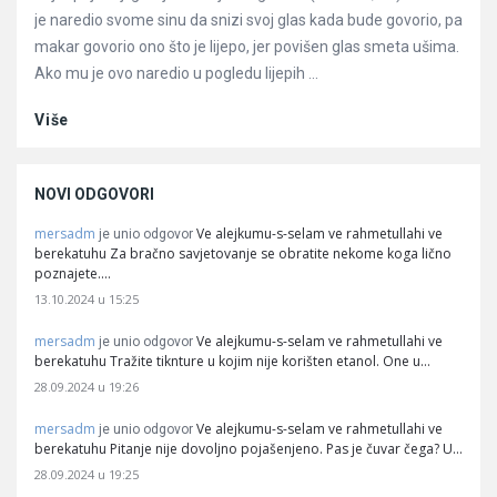
je naredio svome sinu da snizi svoj glas kada bude govorio, pa
makar govorio ono što je lijepo, jer povišen glas smeta ušima.
Ako mu je ovo naredio u pogledu lijepih ...
Više
NOVI ODGOVORI
mersadm
Ve alejkumu-s-selam ve rahmetullahi ve
je unio odgovor
berekatuhu Za bračno savjetovanje se obratite nekome koga lično
poznajete.…
13.10.2024 u 15:25
mersadm
Ve alejkumu-s-selam ve rahmetullahi ve
je unio odgovor
berekatuhu Tražite tiknture u kojim nije korišten etanol. One u…
28.09.2024 u 19:26
mersadm
Ve alejkumu-s-selam ve rahmetullahi ve
je unio odgovor
berekatuhu Pitanje nije dovoljno pojašenjeno. Pas je čuvar čega? U…
28.09.2024 u 19:25