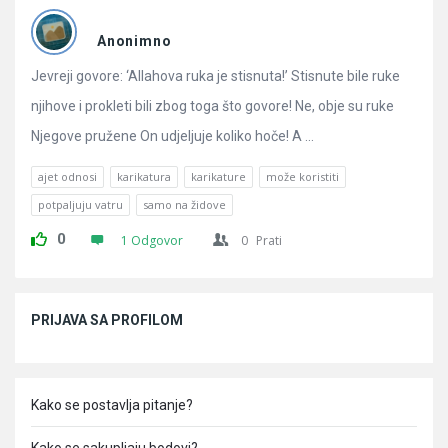
Pitanja
Anonimno
Jevreji govore: ‘Allahova ruka je stisnuta!’ Stisnute bile ruke
njihove i prokleti bili zbog toga što govore! Ne, obje su ruke
Njegove pružene On udjeljuje koliko hoče! A ...
ajet odnosi
karikatura
karikature
može koristiti
potpaljuju vatru
samo na židove
0
1 Odgovor
0
Prati
Sidebar
PRIJAVA SA PROFILOM
Kako se postavlja pitanje?