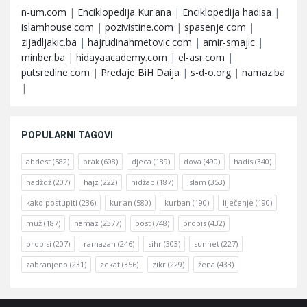
n-um.com
|
Enciklopedija Kur'ana
|
Enciklopedija hadisa
|
islamhouse.com
|
pozivistine.com
|
spasenje.com
|
zijadljakic.ba
|
hajrudinahmetovic.com
|
amir-smajic
|
minber.ba
|
hidayaacademy.com
|
el-asr.com
|
putsredine.com
|
Predaje BiH Daija
|
s-d-o.org
|
namaz.ba
|
POPULARNI TAGOVI
abdest
(582)
brak
(608)
djeca
(189)
dova
(490)
hadis
(340)
hadždž
(207)
hajz
(222)
hidžab
(187)
islam
(353)
kako postupiti
(236)
kur'an
(580)
kurban
(190)
liječenje
(190)
muž
(187)
namaz
(2377)
post
(748)
propis
(432)
propisi
(207)
ramazan
(246)
sihr
(303)
sunnet
(227)
zabranjeno
(231)
zekat
(356)
zikr
(229)
žena
(433)