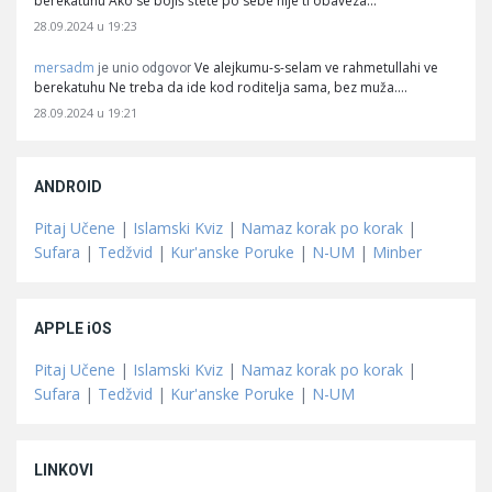
berekatuhu Ako se bojiš štete po sebe nije ti obaveza…
28.09.2024 u 19:23
mersadm
Ve alejkumu-s-selam ve rahmetullahi ve
je unio odgovor
berekatuhu Ne treba da ide kod roditelja sama, bez muža.…
28.09.2024 u 19:21
ANDROID
Pitaj Učene
|
Islamski Kviz
|
Namaz korak po korak
|
Sufara
|
Tedžvid
|
Kur'anske Poruke
|
N-UM
|
Minber
APPLE iOS
Pitaj Učene
|
Islamski Kviz
|
Namaz korak po korak
|
Sufara
|
Tedžvid
|
Kur'anske Poruke
|
N-UM
LINKOVI