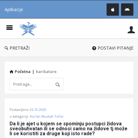
Aplikacije
Pit
Uč
®
PRETRAŽI
POSTAVI PITANJE
Početna
|
karikature
Pitaj
Postavljeno
26.10.2020
Učene
u kategoriji:
Kur'an Mushaf Tefsir
®
Da li je ajet u kojem se spominju postupci židova 
sveobuhvatan ili se odnosi samo na židove tj može 
Latest
li se koristiti za druge koji isto rade?