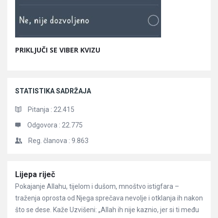
PRIKLJUČI SE VIBER KVIZU
STATISTIKA SADRŽAJA
Pitanja :
22.415
Odgovora :
22.775
Reg. članova :
9.863
Članci
Lijepa riječ
Pokajanje Allahu, tijelom i dušom, mnoštvo istigfara –
traženja oprosta od Njega sprečava nevolje i otklanja ih nakon
što se dese. Kaže Uzvišeni: „Allah ih nije kaznio, jer si ti među