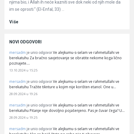
njima bio; i Allah ih neće kazniti sve dok neki od njih mole da
im se oprosti.“ (El-Enfal, 33) ...
Više
NOVI ODGOVORI
mersadm
Ve alejkumu-s-selam ve rahmetullahi ve
je unio odgovor
berekatuhu Za bračno savjetovanje se obratite nekome koga lično
poznajete.…
13.10.2024 u 15:25
mersadm
Ve alejkumu-s-selam ve rahmetullahi ve
je unio odgovor
berekatuhu Tražite tiknture u kojim nije korišten etanol. One u…
28.09.2024 u 19:26
mersadm
Ve alejkumu-s-selam ve rahmetullahi ve
je unio odgovor
berekatuhu Pitanje nije dovoljno pojašenjeno. Pas je čuvar čega? U…
28.09.2024 u 19:25
mersadm
Ve alejkumu-s-selam ve rahmetullahi ve
je unio odgovor