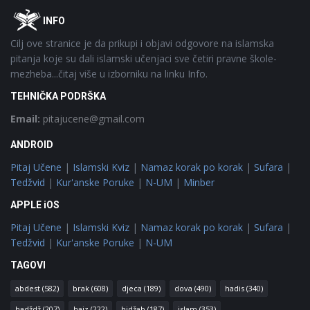
Footer
O
INFO
Cilj ove stranice je da prikupi i objavi odgovore na islamska
pitanja koje su dali islamski učenjaci sve četiri pravne škole-
mezheba...čitaj više u izborniku na linku Info.
TEHNIČKA PODRŠKA
Email:
pitajucene@gmail.com
ANDROID
Pitaj Učene
|
Islamski Kviz
|
Namaz korak po korak
|
Sufara
|
Tedžvid
|
Kur'anske Poruke
|
N-UM
|
Minber
APPLE iOS
Pitaj Učene
|
Islamski Kviz
|
Namaz korak po korak
|
Sufara
|
Tedžvid
|
Kur'anske Poruke
|
N-UM
TAGOVI
abdest
(582)
brak
(608)
djeca
(189)
dova
(490)
hadis
(340)
hadždž
(207)
hajz
(222)
hidžab
(187)
islam
(353)