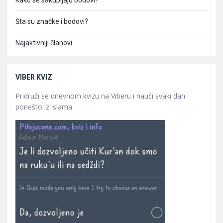
Kako se sakupljaju bodovi?
Šta su značke i bodovi?
Najaktivniji članovi
VIBER KVIZ
Pridruži se dnevnom kvizu na Viberu i nauči svaki dan
ponešto iz islama.