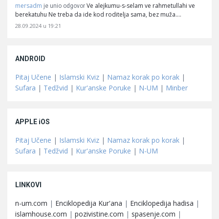
mersadm
Ve alejkumu-s-selam ve rahmetullahi ve
je unio odgovor
berekatuhu Ne treba da ide kod roditelja sama, bez muža.…
28.09.2024 u 19:21
ANDROID
Pitaj Učene
|
Islamski Kviz
|
Namaz korak po korak
|
Sufara
|
Tedžvid
|
Kur'anske Poruke
|
N-UM
|
Minber
APPLE iOS
Pitaj Učene
|
Islamski Kviz
|
Namaz korak po korak
|
Sufara
|
Tedžvid
|
Kur'anske Poruke
|
N-UM
LINKOVI
n-um.com
|
Enciklopedija Kur'ana
|
Enciklopedija hadisa
|
islamhouse.com
|
pozivistine.com
|
spasenje.com
|