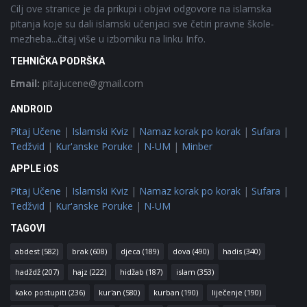
Cilj ove stranice je da prikupi i objavi odgovore na islamska
pitanja koje su dali islamski učenjaci sve četiri pravne škole-
mezheba...čitaj više u izborniku na linku Info.
TEHNIČKA PODRŠKA
Email:
pitajucene@gmail.com
ANDROID
Pitaj Učene
|
Islamski Kviz
|
Namaz korak po korak
|
Sufara
|
Tedžvid
|
Kur'anske Poruke
|
N-UM
|
Minber
APPLE iOS
Pitaj Učene
|
Islamski Kviz
|
Namaz korak po korak
|
Sufara
|
Tedžvid
|
Kur'anske Poruke
|
N-UM
TAGOVI
abdest
(582)
brak
(608)
djeca
(189)
dova
(490)
hadis
(340)
hadždž
(207)
hajz
(222)
hidžab
(187)
islam
(353)
kako postupiti
(236)
kur'an
(580)
kurban
(190)
liječenje
(190)