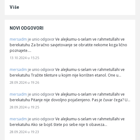
Više
NOVI ODGOVORI
mersadm
Ve alejkumu-s-selam ve rahmetullahi ve
je unio odgovor
berekatuhu Za bračno savjetovanje se obratite nekome koga lično
poznajete.…
13.10.2024 u 15:25
mersadm
Ve alejkumu-s-selam ve rahmetullahi ve
je unio odgovor
berekatuhu Tražite tiknture u kojim nije korišten etanol. One u…
28.09.2024 u 19:26
mersadm
Ve alejkumu-s-selam ve rahmetullahi ve
je unio odgovor
berekatuhu Pitanje nije dovoljno pojašenjeno. Pas je čuvar čega? U…
28.09.2024 u 19:25
mersadm
Ve alejkumu-s-selam ve rahmetullahi ve
je unio odgovor
berekatuhu Ako se bojiš štete po sebe nije ti obaveza…
28.09.2024 u 19:23