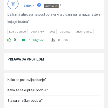
Pitanja
IT
Admin
Admin
Da li ima utjecaja na post pojava krvi u danima ramazana ženi
koja je trudna?
kod trudnice
pojava krvi
post
trudnica
utiče na post
0
1 Odgovor
0
Prati
Sidebar
PRIJAVA SA PROFILOM
Kako se postavlja pitanje?
Kako se sakupljaju bodovi?
Šta su značke i bodovi?