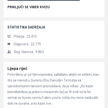
PRIKLJUČI SE VIBER KVIZU
STATISTIKA SADRŽAJA
Pitanja :
22.415
Odgovora :
22.775
Reg. članova :
9.863
Članci
Lijepa riječ
Potvrđeno je od Vjerovjesnika, sallallahu alejhi ve sellem, kao
što se navodi u Sunenu Ebu Davuda i Tirmizija sa
vjerodostojnim lancem prenosilaca, da je rekao: „Ko kaže:
bismillahillezi ja jedurru measmihi šej’un fil-erdi ve la fis-
semai ve huves-semiu’l-alim uveče, ništa mu neće naškoditi
dok ne osvane, a ko kaže ove ...