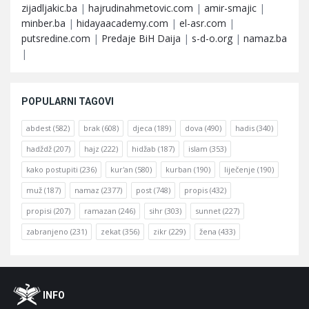
zijadljakic.ba
|
hajrudinahmetovic.com
|
amir-smajic
|
minber.ba
|
hidayaacademy.com
|
el-asr.com
|
putsredine.com
|
Predaje BiH Daija
|
s-d-o.org
|
namaz.ba
|
POPULARNI TAGOVI
abdest
(582)
brak
(608)
djeca
(189)
dova
(490)
hadis
(340)
hadždž
(207)
hajz
(222)
hidžab
(187)
islam
(353)
kako postupiti
(236)
kur'an
(580)
kurban
(190)
liječenje
(190)
muž
(187)
namaz
(2377)
post
(748)
propis
(432)
propisi
(207)
ramazan
(246)
sihr
(303)
sunnet
(227)
zabranjeno
(231)
zekat
(356)
zikr
(229)
žena
(433)
Footer
O
INFO