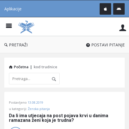
Aplikacije
Pit
Uč
®
PRETRAŽI
POSTAVI PITANJE
Početna
|
kod trudnice
Pitaj
Postavljeno
13.08.2019
Učene
u kategoriji:
Ženska pitanja
®
Da li ima utjecaja na post pojava krvi u danima 
ramazana ženi koja je trudna?
Latest