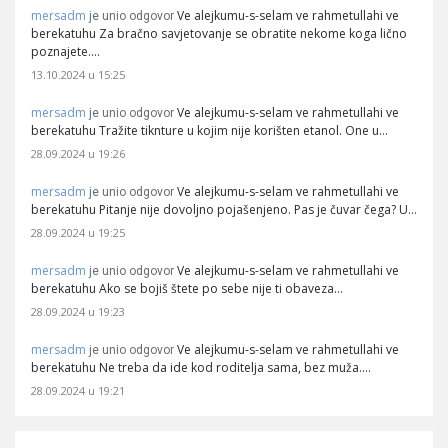
mersadm
Ve alejkumu-s-selam ve rahmetullahi ve
je unio odgovor
berekatuhu Za bračno savjetovanje se obratite nekome koga lično
poznajete.…
13.10.2024 u 15:25
mersadm
Ve alejkumu-s-selam ve rahmetullahi ve
je unio odgovor
berekatuhu Tražite tiknture u kojim nije korišten etanol. One u…
28.09.2024 u 19:26
mersadm
Ve alejkumu-s-selam ve rahmetullahi ve
je unio odgovor
berekatuhu Pitanje nije dovoljno pojašenjeno. Pas je čuvar čega? U…
28.09.2024 u 19:25
mersadm
Ve alejkumu-s-selam ve rahmetullahi ve
je unio odgovor
berekatuhu Ako se bojiš štete po sebe nije ti obaveza…
28.09.2024 u 19:23
mersadm
Ve alejkumu-s-selam ve rahmetullahi ve
je unio odgovor
berekatuhu Ne treba da ide kod roditelja sama, bez muža.…
28.09.2024 u 19:21