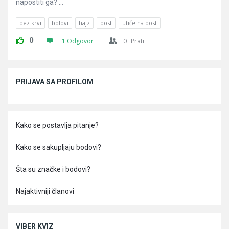
napostiti ga? ...
bez krvi
bolovi
hajz
post
utiče na post
0
1 Odgovor
0
Prati
Sidebar
PRIJAVA SA PROFILOM
Kako se postavlja pitanje?
Kako se sakupljaju bodovi?
Šta su značke i bodovi?
Najaktivniji članovi
VIBER KVIZ