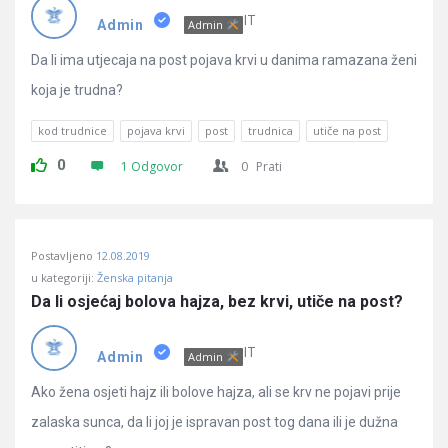
Pitanja
IT
Admin
Admin
Da li ima utjecaja na post pojava krvi u danima ramazana ženi
koja je trudna?
kod trudnice
pojava krvi
post
trudnica
utiče na post
0
1 Odgovor
0
Prati
Postavljeno
12.08.2019
u kategoriji:
Ženska pitanja
Da li osjećaj bolova hajza, bez krvi, utiče na post?
IT
Admin
Admin
Ako žena osjeti hajz ili bolove hajza, ali se krv ne pojavi prije
zalaska sunca, da li joj je ispravan post tog dana ili je dužna