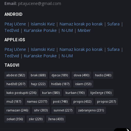
Email:
pitajucene@gmail.com
ANDROID
Pitaj Učene
|
Islamski Kviz
|
Namaz korak po korak
|
Sufara
|
Tedžvid
|
Kur'anske Poruke
|
N-UM
|
Minber
APPLE iOS
Pitaj Učene
|
Islamski Kviz
|
Namaz korak po korak
|
Sufara
|
Tedžvid
|
Kur'anske Poruke
|
N-UM
TAGOVI
abdest
(582)
brak
(608)
djeca
(189)
dova
(490)
hadis
(340)
hadždž
(207)
hajz
(222)
hidžab
(187)
islam
(353)
kako postupiti
(236)
kur'an
(580)
kurban
(190)
liječenje
(190)
muž
(187)
namaz
(2377)
post
(748)
propis
(432)
propisi
(207)
ramazan
(246)
sihr
(303)
sunnet
(227)
zabranjeno
(231)
zekat
(356)
zikr
(229)
žena
(433)