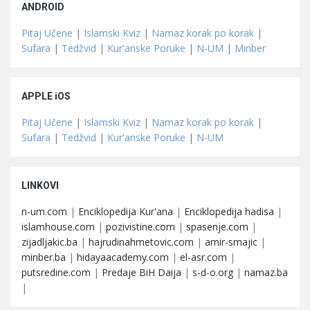
ANDROID
Pitaj Učene
|
Islamski Kviz
|
Namaz korak po korak
|
Sufara
|
Tedžvid
|
Kur'anske Poruke
|
N-UM
|
Minber
APPLE iOS
Pitaj Učene
|
Islamski Kviz
|
Namaz korak po korak
|
Sufara
|
Tedžvid
|
Kur'anske Poruke
|
N-UM
LINKOVI
n-um.com
|
Enciklopedija Kur'ana
|
Enciklopedija hadisa
|
islamhouse.com
|
pozivistine.com
|
spasenje.com
|
zijadljakic.ba
|
hajrudinahmetovic.com
|
amir-smajic
|
minber.ba
|
hidayaacademy.com
|
el-asr.com
|
putsredine.com
|
Predaje BiH Daija
|
s-d-o.org
|
namaz.ba
|