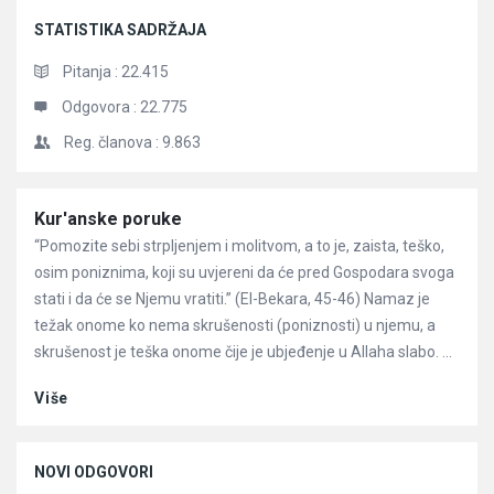
STATISTIKA SADRŽAJA
Pitanja :
22.415
Odgovora :
22.775
Reg. članova :
9.863
Članci
Kur'anske poruke
“Pomozite sebi strpljenjem i molitvom, a to je, zaista, teško,
osim poniznima, koji su uvjereni da će pred Gospodara svoga
stati i da će se Njemu vratiti.” (El-Bekara, 45-46) Namaz je
težak onome ko nema skrušenosti (poniznosti) u njemu, a
skrušenost je teška onome čije je ubjeđenje u Allaha slabo. ...
Više
NOVI ODGOVORI