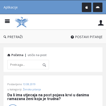
Aplikacije
Pit
Uč
®
PRETRAŽI
POSTAVI PITANJE
Početna
|
utiče na post
Pitaj
Postavljeno
13.08.2019
Učene
u kategoriji:
Ženska pitanja
®
Da li ima utjecaja na post pojava krvi u danima 
ramazana ženi koja je trudna?
Latest