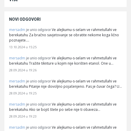
NOVI ODGOVORI
mersadm
Ve alejkumu-s-selam ve rahmetullahi ve
je unio odgovor
berekatuhu Za bračno savjetovanje se obratite nekome koga lično
poznajete.…
13.10.2024 u 15:25
mersadm
Ve alejkumu-s-selam ve rahmetullahi ve
je unio odgovor
berekatuhu Tražite tiknture u kojim nije korišten etanol. One u…
28.09.2024 u 19:26
mersadm
Ve alejkumu-s-selam ve rahmetullahi ve
je unio odgovor
berekatuhu Pitanje nije dovoljno pojašenjeno. Pas je čuvar čega? U…
28.09.2024 u 19:25
mersadm
Ve alejkumu-s-selam ve rahmetullahi ve
je unio odgovor
berekatuhu Ako se bojiš štete po sebe nije ti obaveza…
28.09.2024 u 19:23
mersadm
Ve alejkumu-s-selam ve rahmetullahi ve
je unio odgovor