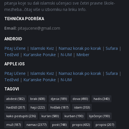
pitanja koje su dali islamski učenjaci sve četiri pravne škole-
mezheba...čitaj više u izborniku na linku Info.
TEHNIČKA PODRŠKA
Email:
pitajucene@gmail.com
ANDROID
Pitaj Učene
|
Islamski Kviz
|
Namaz korak po korak
|
Sufara
|
Tedžvid
|
Kur'anske Poruke
|
N-UM
|
Minber
APPLE iOS
Pitaj Učene
|
Islamski Kviz
|
Namaz korak po korak
|
Sufara
|
Tedžvid
|
Kur'anske Poruke
|
N-UM
TAGOVI
abdest
(582)
brak
(608)
djeca
(189)
dova
(490)
hadis
(340)
hadždž
(207)
hajz
(222)
hidžab
(187)
islam
(353)
kako postupiti
(236)
kur'an
(580)
kurban
(190)
liječenje
(190)
muž
(187)
namaz
(2377)
post
(748)
propis
(432)
propisi
(207)