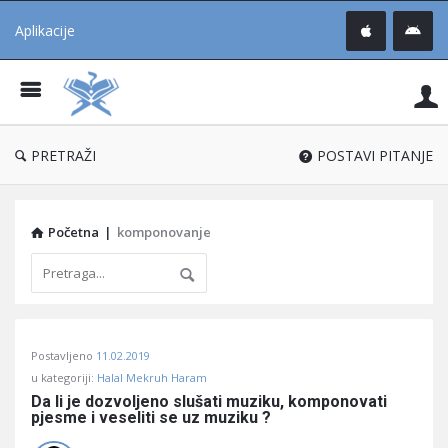
Aplikacije
Pit
Uč
®
PRETRAŽI
POSTAVI PITANJE
Početna
|
komponovanje
Pitaj
Postavljeno
11.02.2019
Učene
u kategoriji:
Halal Mekruh Haram
®
Da li je dozvoljeno slušati muziku, komponovati 
pjesme i veseliti se uz muziku ?
Latest