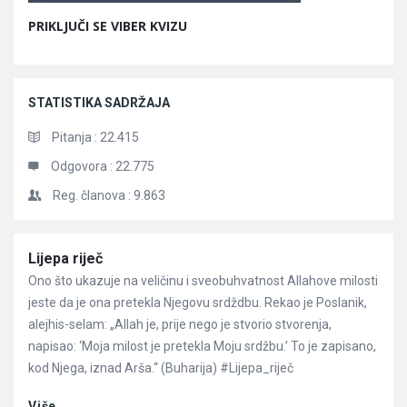
PRIKLJUČI SE VIBER KVIZU
STATISTIKA SADRŽAJA
Pitanja :
22.415
Odgovora :
22.775
Reg. članova :
9.863
Članci
Lijepa riječ
Ono što ukazuje na veličinu i sveobuhvatnost Allahove milosti
jeste da je ona pretekla Njegovu srdždbu. Rekao je Poslanik,
alejhis-selam: „Allah je, prije nego je stvorio stvorenja,
napisao: ‘Moja milost je pretekla Moju srdžbu.’ To je zapisano,
kod Njega, iznad Arša.“ (Buharija) #Lijepa_riječ
Više