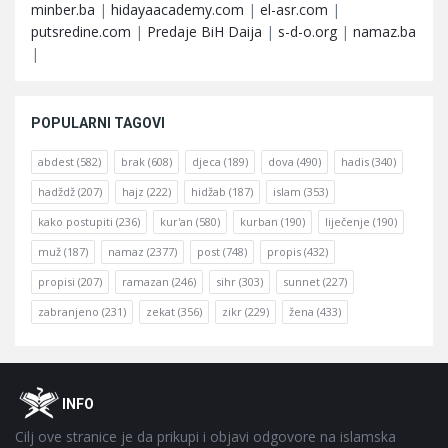
minber.ba
|
hidayaacademy.com
|
el-asr.com
|
putsredine.com
|
Predaje BiH Daija
|
s-d-o.org
|
namaz.ba
|
POPULARNI TAGOVI
abdest
(582)
brak
(608)
djeca
(189)
dova
(490)
hadis
(340)
hadždž
(207)
hajz
(222)
hidžab
(187)
islam
(353)
kako postupiti
(236)
kur'an
(580)
kurban
(190)
liječenje
(190)
muž
(187)
namaz
(2377)
post
(748)
propis
(432)
propisi
(207)
ramazan
(246)
sihr
(303)
sunnet
(227)
zabranjeno
(231)
zekat
(356)
zikr
(229)
žena
(433)
Footer
O
INFO
Cilj ove stranice je da prikupi i objavi odgovore na islamska