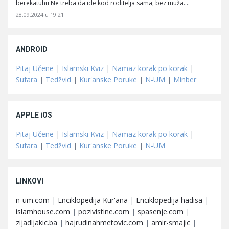
berekatuhu Ne treba da ide kod roditelja sama, bez muža.…
28.09.2024 u 19:21
ANDROID
Pitaj Učene
|
Islamski Kviz
|
Namaz korak po korak
|
Sufara
|
Tedžvid
|
Kur'anske Poruke
|
N-UM
|
Minber
APPLE iOS
Pitaj Učene
|
Islamski Kviz
|
Namaz korak po korak
|
Sufara
|
Tedžvid
|
Kur'anske Poruke
|
N-UM
LINKOVI
n-um.com
|
Enciklopedija Kur'ana
|
Enciklopedija hadisa
|
islamhouse.com
|
pozivistine.com
|
spasenje.com
|
zijadljakic.ba
|
hajrudinahmetovic.com
|
amir-smajic
|