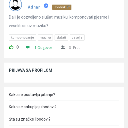
Pitanja
Adnan
Urednik
Da li je dozvoljeno slušati muziku, komponovati pjesme i
veseliti se uz muziku?
komponovanje
muzika
slušati
veselje
0
1 Odgovor
0
Prati
Sidebar
PRIJAVA SA PROFILOM
Kako se postavlja pitanje?
Kako se sakupljaju bodovi?
Šta su značke i bodovi?