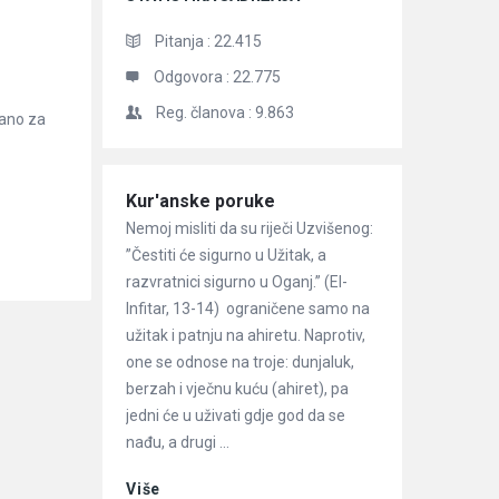
Pitanja :
22.415
Odgovora :
22.775
Reg. članova :
9.863
zano za
Članci
Kur'anske poruke
Nemoj misliti da su riječi Uzvišenog:
”Čestiti će sigurno u Užitak, a
razvratnici sigurno u Oganj.” (El-
Infitar, 13-14) ograničene samo na
užitak i patnju na ahiretu. Naprotiv,
one se odnose na troje: dunjaluk,
berzah i vječnu kuću (ahiret), pa
jedni će u uživati gdje god da se
nađu, a drugi ...
Više