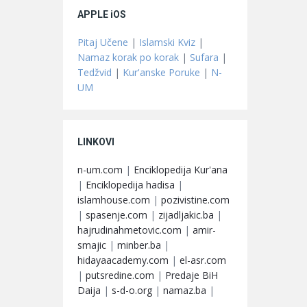
APPLE iOS
Pitaj Učene
|
Islamski Kviz
|
Namaz korak po korak
|
Sufara
|
Tedžvid
|
Kur'anske Poruke
|
N-
UM
LINKOVI
n-um.com
|
Enciklopedija Kur'ana
|
Enciklopedija hadisa
|
islamhouse.com
|
pozivistine.com
|
spasenje.com
|
zijadljakic.ba
|
hajrudinahmetovic.com
|
amir-
smajic
|
minber.ba
|
hidayaacademy.com
|
el-asr.com
|
putsredine.com
|
Predaje BiH
Daija
|
s-d-o.org
|
namaz.ba
|