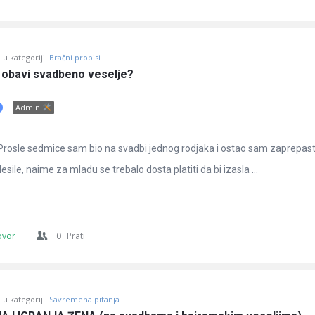
u kategoriji:
Bračni propisi
 obavi svadbeno veselje?
Admin
Prosle sedmice sam bio na svadbi jednog rodjaka i ostao sam zaprepas
esile, naime za mladu se trebalo dosta platiti da bi izasla ...
ovor
0
Prati
u kategoriji:
Savremena pitanja