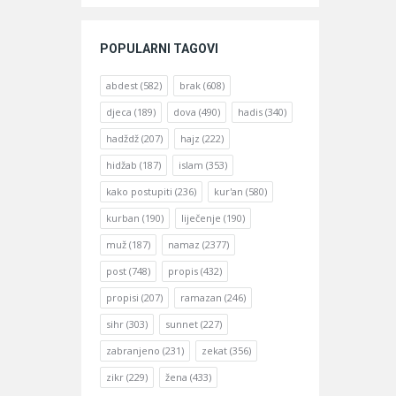
POPULARNI TAGOVI
abdest
(582)
brak
(608)
djeca
(189)
dova
(490)
hadis
(340)
hadždž
(207)
hajz
(222)
hidžab
(187)
islam
(353)
kako postupiti
(236)
kur'an
(580)
kurban
(190)
liječenje
(190)
muž
(187)
namaz
(2377)
post
(748)
propis
(432)
propisi
(207)
ramazan
(246)
sihr
(303)
sunnet
(227)
zabranjeno
(231)
zekat
(356)
zikr
(229)
žena
(433)