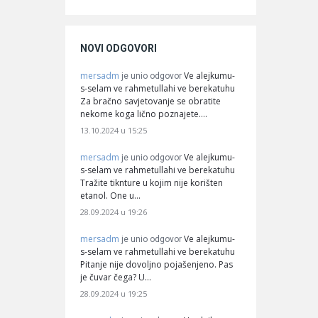
NOVI ODGOVORI
mersadm
Ve alejkumu-
je unio odgovor
s-selam ve rahmetullahi ve berekatuhu
Za bračno savjetovanje se obratite
nekome koga lično poznajete.…
13.10.2024 u 15:25
mersadm
Ve alejkumu-
je unio odgovor
s-selam ve rahmetullahi ve berekatuhu
Tražite tiknture u kojim nije korišten
etanol. One u…
28.09.2024 u 19:26
mersadm
Ve alejkumu-
je unio odgovor
s-selam ve rahmetullahi ve berekatuhu
Pitanje nije dovoljno pojašenjeno. Pas
je čuvar čega? U…
28.09.2024 u 19:25