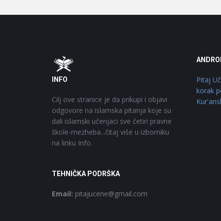
Footer
O
ANDRO
Pitaj U
INFO
korak p
Cilj ove stranice je da prikupi i objavi
Kur'ans
odgovore na islamska pitanja koje su
dali islamski učenjaci sve četiri pravne
škole-mezheba...čitaj više u izborniku
na linku Info.
TEHNIČKA PODRŠKA
Email:
pitajucene@gmail.com