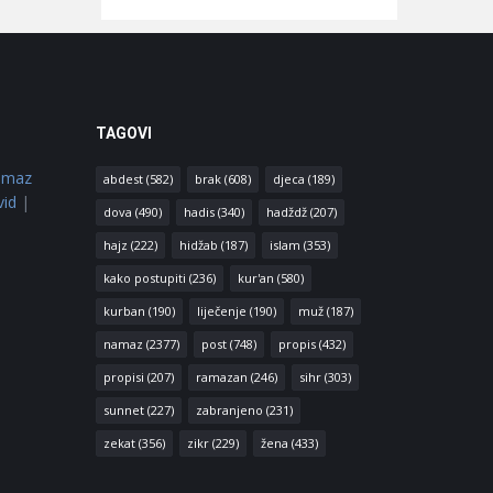
TAGOVI
amaz
abdest
(582)
brak
(608)
djeca
(189)
vid
|
dova
(490)
hadis
(340)
hadždž
(207)
hajz
(222)
hidžab
(187)
islam
(353)
kako postupiti
(236)
kur'an
(580)
kurban
(190)
liječenje
(190)
muž
(187)
namaz
(2377)
post
(748)
propis
(432)
propisi
(207)
ramazan
(246)
sihr
(303)
sunnet
(227)
zabranjeno
(231)
zekat
(356)
zikr
(229)
žena
(433)