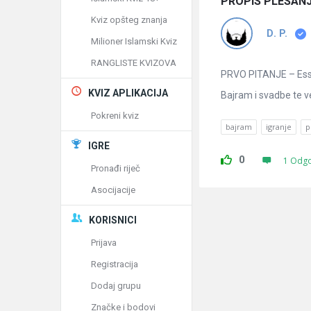
PROPIS PLESANJA
Kviz opšteg znanja
D. P.
Milioner Islamski Kviz
RANGLISTE KVIZOVA
PRVO PITANJE – Esse
KVIZ APLIKACIJA
Bajram i svadbe te ve
Pokreni kviz
bajram
igranje
p
IGRE
0
1 Odg
Pronađi riječ
Asocijacije
KORISNICI
Prijava
Registracija
Dodaj grupu
Značke i bodovi