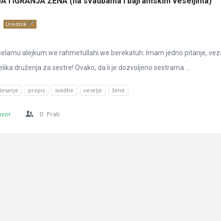
 I IGRANJA ŽENA (na svadbama i bajramskim veseljima)
Urednik
lamu alejkum we rahmetullahi we berekatuh. Imam jedno pitanje, ve
lika druženja za sestre! Ovako, da li je dozvoljeno sestrama ...
lesanje
propis
svadbe
veselje
žene
ovor
0
Prati