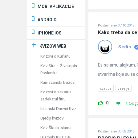
MOB. APLIKACIJE
ANDROID
Postavljeno
07.10.2018
Kako treba da se
iPHONE iOS
KVIZOVI WEB
Sedin
Kvizovi o Kur'anu
Es-selamu alejkum, 
Kviz Sira – Životopis
Poslanika
stvarima koje su se d
Ramazanski kvizovi
svadba
veselje
Kvizovi o zekatu i
sadekatul fitru
0
1 Odg
Islamski Dnevni Kviz
Dječiji kvizovi
Kviz Škola Islama
Postavljeno
30.08.2018
Islamski Kviz 18+