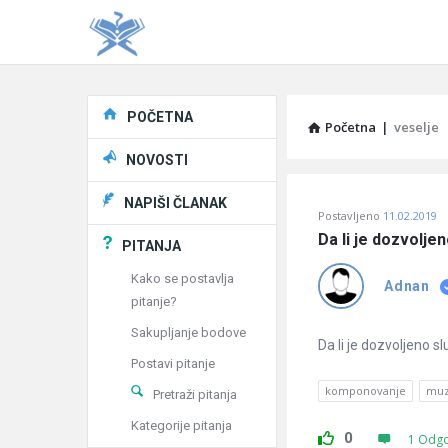
Explore
POČETNA
Početna
|
veselje
NOVOSTI
Pitaj
NAPIŠI ČLANAK
Postavljeno
11.02.2019
Učene
Da li je dozvolje
PITANJA
®
Kako se postavlja
Adnan
pitanje?
Latest
Sakupljanje bodove
Pitanja
Da li je dozvoljeno 
Postavi pitanje
komponovanje
muz
Pretraži pitanja
Kategorije pitanja
0
1 Odg