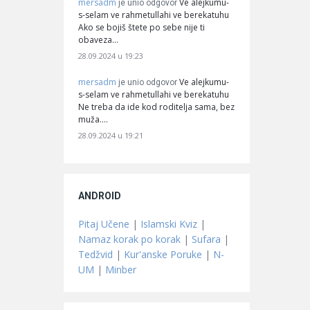
mersadm
Ve alejkumu-
je unio odgovor
s-selam ve rahmetullahi ve berekatuhu
Ako se bojiš štete po sebe nije ti
obaveza…
28.09.2024 u 19:23
mersadm
Ve alejkumu-
je unio odgovor
s-selam ve rahmetullahi ve berekatuhu
Ne treba da ide kod roditelja sama, bez
muža.…
28.09.2024 u 19:21
ANDROID
Pitaj Učene
|
Islamski Kviz
|
Namaz korak po korak
|
Sufara
|
Tedžvid
|
Kur'anske Poruke
|
N-
UM
|
Minber