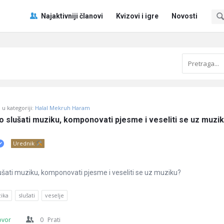
Pitaj
Pitaj
Najaktivniji članovi
Kvizovi i igre
Novosti
Učene
Učene
®
®
Navigacija
u kategoriji:
Halal Mekruh Haram
no slušati muziku, komponovati pjesme i veseliti se uz muzik
Urednik
slušati muziku, komponovati pjesme i veseliti se uz muziku?
ika
slušati
veselje
ovor
0
Prati