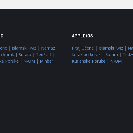
ID
APPLE iOS
čene
|
Islamski Kviz
|
Namaz
Pitaj Učene
|
Islamski Kviz
|
N
o korak
|
Sufara
|
Tedžvid
|
korak po korak
|
Sufara
|
Tedž
ke Poruke
|
N-UM
|
Minber
Kur'anske Poruke
|
N-UM