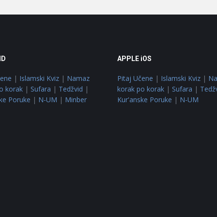
ID
APPLE iOS
čene
|
Islamski Kviz
|
Namaz
Pitaj Učene
|
Islamski Kviz
|
N
o korak
|
Sufara
|
Tedžvid
|
korak po korak
|
Sufara
|
Tedž
ke Poruke
|
N-UM
|
Minber
Kur'anske Poruke
|
N-UM