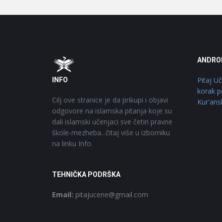
Footer
O
ANDRO
Pitaj U
INFO
korak p
Cilj ove stranice je da prikupi i objavi
Kur'ans
odgovore na islamska pitanja koje su
dali islamski učenjaci sve četiri pravne
škole-mezheba...čitaj više u izborniku
na linku Info.
TEHNIČKA PODRŠKA
Email:
pitajucene@gmail.com