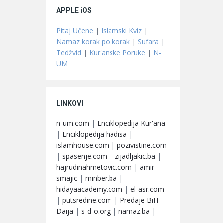
APPLE iOS
Pitaj Učene
|
Islamski Kviz
|
Namaz korak po korak
|
Sufara
|
Tedžvid
|
Kur'anske Poruke
|
N-
UM
LINKOVI
n-um.com
|
Enciklopedija Kur'ana
|
Enciklopedija hadisa
|
islamhouse.com
|
pozivistine.com
|
spasenje.com
|
zijadljakic.ba
|
hajrudinahmetovic.com
|
amir-
smajic
|
minber.ba
|
hidayaacademy.com
|
el-asr.com
|
putsredine.com
|
Predaje BiH
Daija
|
s-d-o.org
|
namaz.ba
|