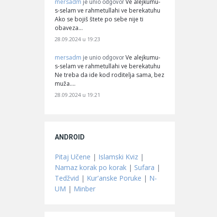
mersadm
Ve alejkumu-
je unio odgovor
s-selam ve rahmetullahi ve berekatuhu
Ako se bojiš štete po sebe nije ti
obaveza…
28.09.2024 u 19:23
mersadm
Ve alejkumu-
je unio odgovor
s-selam ve rahmetullahi ve berekatuhu
Ne treba da ide kod roditelja sama, bez
muža.…
28.09.2024 u 19:21
ANDROID
Pitaj Učene
|
Islamski Kviz
|
Namaz korak po korak
|
Sufara
|
Tedžvid
|
Kur'anske Poruke
|
N-
UM
|
Minber