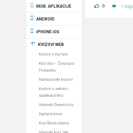
0
MOB. APLIKACIJE
1 Odg
ANDROID
iPHONE iOS
KVIZOVI WEB
Kvizovi o Kur'anu
Kviz Sira – Životopis
Poslanika
Ramazanski kvizovi
Kvizovi o zekatu i
sadekatul fitru
Islamski Dnevni Kviz
Dječiji kvizovi
Kviz Škola Islama
Islamski Kviz 18+