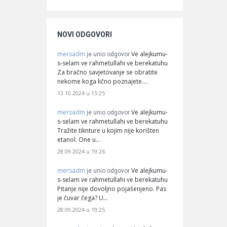
NOVI ODGOVORI
mersadm
Ve alejkumu-
je unio odgovor
s-selam ve rahmetullahi ve berekatuhu
Za bračno savjetovanje se obratite
nekome koga lično poznajete.…
13.10.2024 u 15:25
mersadm
Ve alejkumu-
je unio odgovor
s-selam ve rahmetullahi ve berekatuhu
Tražite tiknture u kojim nije korišten
etanol. One u…
28.09.2024 u 19:26
mersadm
Ve alejkumu-
je unio odgovor
s-selam ve rahmetullahi ve berekatuhu
Pitanje nije dovoljno pojašenjeno. Pas
je čuvar čega? U…
28.09.2024 u 19:25