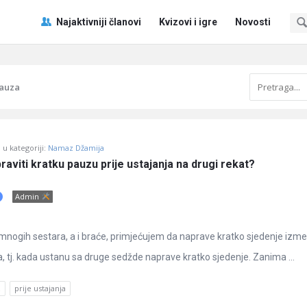
Pitaj
Pitaj
Najaktivniji članovi
Kvizovi i igre
Novosti
Učene
Učene
®
®
Navigacija
pauza
u kategoriji:
Namaz Džamija
praviti kratku pauzu prije ustajanja na drugi rekat?
Admin
mnogih sestara, a i braće, primjećujem da naprave kratko sjedenje izm
a, tj. kada ustanu sa druge sedžde naprave kratko sjedenje. Zanima ...
z
prije ustajanja