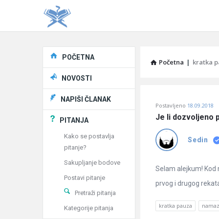
Explore
POČETNA
Početna
|
kratka 
NOVOSTI
Pitaj
NAPIŠI ČLANAK
Postavljeno
18.09.2018
Učene
Je li dozvoljeno 
PITANJA
®
Kako se postavlja
Sedin
pitanje?
Latest
Sakupljanje bodove
Pitanja
Selam alejkum! Kod 
Postavi pitanje
prvog i drugog rekat
Pretraži pitanja
kratka pauza
nama
Kategorije pitanja