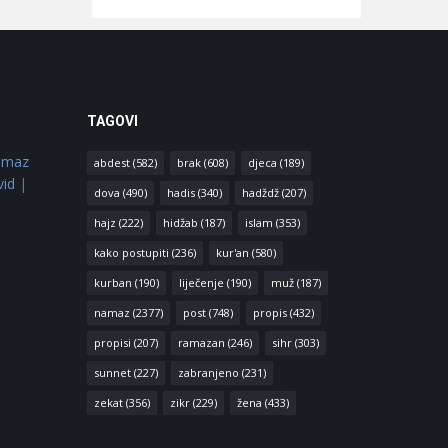
TAGOVI
amaz
abdest
(582)
brak
(608)
djeca
(189)
vid
|
dova
(490)
hadis
(340)
hadždž
(207)
hajz
(222)
hidžab
(187)
islam
(353)
kako postupiti
(236)
kur'an
(580)
kurban
(190)
liječenje
(190)
muž
(187)
namaz
(2377)
post
(748)
propis
(432)
propisi
(207)
ramazan
(246)
sihr
(303)
sunnet
(227)
zabranjeno
(231)
zekat
(356)
zikr
(229)
žena
(433)