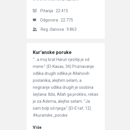
Pitanja :
22.415
Odgovora :
22.775
Reg. članova :
9.863
Članci
Kur'anske poruke
“…a moj brat Harun rječitiji je od
mene.” (El-Kasas, 34) Priznavanje
odlika drugih odlika je Allahovih
poslanika, alejhim selam, a
negiranje odlika drugih je osobina
šejtana. Iblis, Allah ga prokleo, rekao
je za Adema, alejhis-selam: “Ja
sam bolji od njega.” (El-E'raf, 12)
#kuranske_poruke
Više