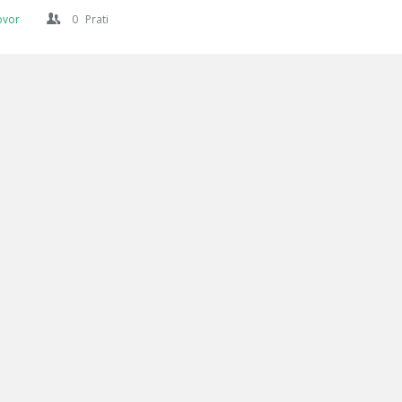
ovor
0
Prati