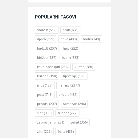
POPULARNI TAGOVI
abdest
(582)
brak
(608)
djeca
(189)
dova
(490)
hadis
(340)
hadždž
(207)
hajz
(222)
hidžab
(187)
islam
(353)
kako postupiti
(236)
kur'an
(580)
kurban
(190)
liječenje
(190)
muž
(187)
namaz
(2377)
post
(748)
propis
(432)
propisi
(207)
ramazan
(246)
sihr
(303)
sunnet
(227)
zabranjeno
(231)
zekat
(356)
zikr
(229)
žena
(433)