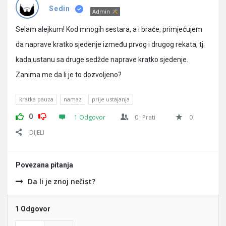
Pitanja
Sedin
Admin
Selam alejkum! Kod mnogih sestara, a i braće, primjećujem
da naprave kratko sjedenje između prvog i drugog rekata, tj.
kada ustanu sa druge sedžde naprave kratko sjedenje.
Zanima me da li je to dozvoljeno?
kratka pauza
namaz
prije ustajanja
0
1 Odgovor
0
Prati
0
DIJELI
Povezana pitanja
Da li je znoj nečist?
1 Odgovor