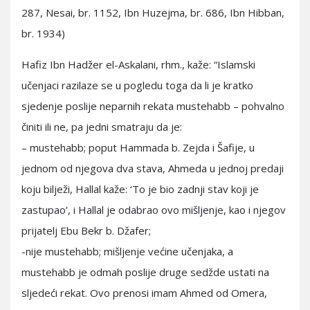
287, Nesai, br. 1152, Ibn Huzejma, br. 686, Ibn Hibban,
br. 1934)
Hafiz Ibn Hadžer el-Askalani, rhm., kaže: “Islamski
učenjaci razilaze se u pogledu toga da li je kratko
sjedenje poslije neparnih rekata mustehabb – pohvalno
činiti ili ne, pa jedni smatraju da je:
– mustehabb; poput Hammada b. Zejda i Šafije, u
jednom od njegova dva stava, Ahmeda u jednoj predaji
koju bilježi, Hallal kaže: ‘To je bio zadnji stav koji je
zastupao’, i Hallal je odabrao ovo mišljenje, kao i njegov
prijatelj Ebu Bekr b. Džafer;
-nije mustehabb; mišljenje većine učenjaka, a
mustehabb je odmah poslije druge sedžde ustati na
sljedeći rekat. Ovo prenosi imam Ahmed od Omera,