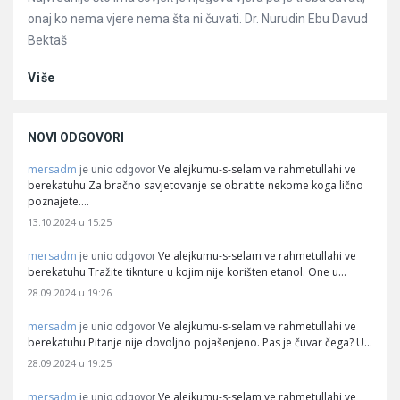
onaj ko nema vjere nema šta ni čuvati. Dr. Nurudin Ebu Davud
Bektaš
Više
NOVI ODGOVORI
mersadm
Ve alejkumu-s-selam ve rahmetullahi ve
je unio odgovor
berekatuhu Za bračno savjetovanje se obratite nekome koga lično
poznajete.…
13.10.2024 u 15:25
mersadm
Ve alejkumu-s-selam ve rahmetullahi ve
je unio odgovor
berekatuhu Tražite tiknture u kojim nije korišten etanol. One u…
28.09.2024 u 19:26
mersadm
Ve alejkumu-s-selam ve rahmetullahi ve
je unio odgovor
berekatuhu Pitanje nije dovoljno pojašenjeno. Pas je čuvar čega? U…
28.09.2024 u 19:25
mersadm
Ve alejkumu-s-selam ve rahmetullahi ve
je unio odgovor