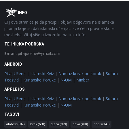
Footer
O
INFO
Cilj ove stranice je da prikupi i objavi odgovore na islamska
pitanja koje su dali islamski učenjaci sve četiri pravne škole-
mezheba...čitaj više u izborniku na linku Info.
TEHNIČKA PODRŠKA
Email:
pitajucene@gmail.com
ANDROID
Pitaj Učene
|
Islamski Kviz
|
Namaz korak po korak
|
Sufara
|
Tedžvid
|
Kur'anske Poruke
|
N-UM
|
Minber
APPLE iOS
Pitaj Učene
|
Islamski Kviz
|
Namaz korak po korak
|
Sufara
|
Tedžvid
|
Kur'anske Poruke
|
N-UM
TAGOVI
abdest
(582)
brak
(608)
djeca
(189)
dova
(490)
hadis
(340)