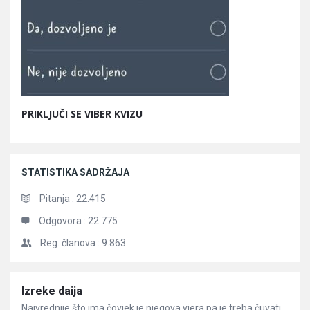
PRIKLJUČI SE VIBER KVIZU
STATISTIKA SADRŽAJA
Pitanja :
22.415
Odgovora :
22.775
Reg. članova :
9.863
Članci
Izreke daija
Najvrednije što ima čovjek je njegova vjera pa je treba čuvati,