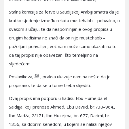
Stalna komisija za fetve u Saudijskoj Arabiji smatra da je
kratko sjedenje između rekata mustehabb – pohvalno, u
svakom slučaju, te da nespominjanje ovog propisa u
drugim hadisima ne znači da on nije mustehabb –
poželjan i pohvaljen, već nam može samo ukazati na to
da taj propis nije obavezan, što temeljimo na
sljedećem:
Poslanikova, ﷺ., praksa ukazuje nam na nešto da je
propisano, te da se u tome treba slijediti.
Ovaj propis ima potporu u hadisu Ebu Humejda el-
Saidijja, koji prenose Ahmed, Ebu Davud, br.730–964.,
Ibn Madža, 2/171, Ibn Huzejma, br. 677, Darimi, br.
1356, sa dobrim senedom, u kojem se nalazi njegov