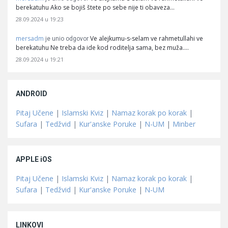
berekatuhu Ako se bojiš štete po sebe nije ti obaveza…
28.09.2024 u 19:23
mersadm
Ve alejkumu-s-selam ve rahmetullahi ve
je unio odgovor
berekatuhu Ne treba da ide kod roditelja sama, bez muža.…
28.09.2024 u 19:21
ANDROID
Pitaj Učene
|
Islamski Kviz
|
Namaz korak po korak
|
Sufara
|
Tedžvid
|
Kur'anske Poruke
|
N-UM
|
Minber
APPLE iOS
Pitaj Učene
|
Islamski Kviz
|
Namaz korak po korak
|
Sufara
|
Tedžvid
|
Kur'anske Poruke
|
N-UM
LINKOVI