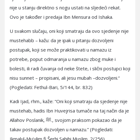
nije u stanju direktno s nogu ustati na sljedeći rekat.
Ovo je također i predaja Ibn Mensura od Ishaka.
U svakom slučaju, oni koji smatraju da ovo sjedenje nije
mustehabb – kažu: da je ipak u pitanju dozvoljeni
postupak, koji se može praktikovati u namazu iz
potrebe, poput odmaranja u namazu zbog muke i
bolesti, ili radi čuvanja od neke štete, i slični postupci koji
nisu sunnet – propisani, ali jesu mubah –dozvoljeni.“
(Pogledati: Fethul-Bari, 5/144, br. 832)
Kadi Ijad, rhm., kaže: “Oni koji smatraju da sjedenje nije
mustehab, hadis Ibn Huvejrisa tumače na taj način da je
Allahov Poslanik, ﷺ., svojom praksom pokazao da je
takav postupak dozvoljen u namazu.” (Pogledati:
Ikmalul-Mu‘ulim fi Šerhi Sahihi Muslim, 2/256)