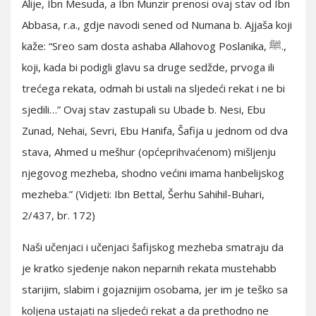
Alije, Ibn Mesuda, a Ibn Munzir prenosi ovaj stav od Ibn
Abbasa, r.a., gdje navodi sened od Numana b. Ajjaša koji
kaže: “Sreo sam dosta ashaba Allahovog Poslanika, ﷺ.,
koji, kada bi podigli glavu sa druge sedžde, prvoga ili
trećega rekata, odmah bi ustali na sljedeći rekat i ne bi
sjedili…” Ovaj stav zastupali su Ubade b. Nesi, Ebu
Zunad, Nehai, Sevri, Ebu Hanifa, Šafija u jednom od dva
stava, Ahmed u mešhur (općeprihvaćenom) mišljenju
njegovog mezheba, shodno većini imama hanbelijskog
mezheba.” (Vidjeti: Ibn Bettal, Šerhu Sahihil-Buhari,
2/437, br. 172)
Naši učenjaci i učenjaci šafijskog mezheba smatraju da
je kratko sjedenje nakon neparnih rekata mustehabb
starijim, slabim i gojaznijim osobama, jer im je teško sa
koljena ustajati na sljedeći rekat a da prethodno ne