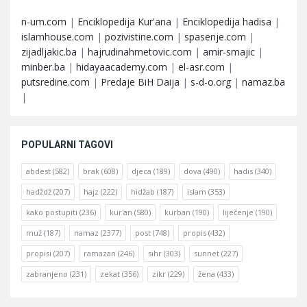
n-um.com
|
Enciklopedija Kur'ana
|
Enciklopedija hadisa
|
islamhouse.com
|
pozivistine.com
|
spasenje.com
|
zijadljakic.ba
|
hajrudinahmetovic.com
|
amir-smajic
|
minber.ba
|
hidayaacademy.com
|
el-asr.com
|
putsredine.com
|
Predaje BiH Daija
|
s-d-o.org
|
namaz.ba
|
POPULARNI TAGOVI
abdest
(582)
brak
(608)
djeca
(189)
dova
(490)
hadis
(340)
hadždž
(207)
hajz
(222)
hidžab
(187)
islam
(353)
kako postupiti
(236)
kur'an
(580)
kurban
(190)
liječenje
(190)
muž
(187)
namaz
(2377)
post
(748)
propis
(432)
propisi
(207)
ramazan
(246)
sihr
(303)
sunnet
(227)
zabranjeno
(231)
zekat
(356)
zikr
(229)
žena
(433)