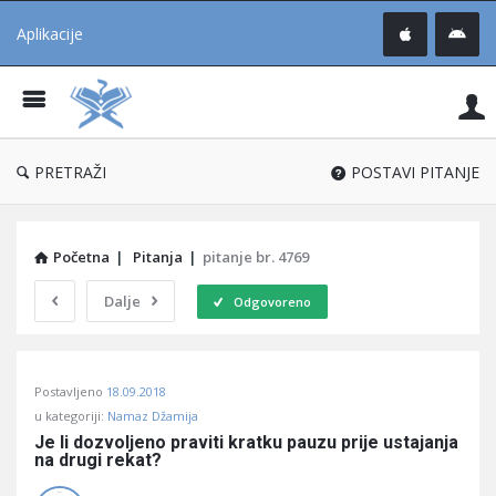
Aplikacije
Pit
Uč
®
PRETRAŽI
POSTAVI PITANJE
Početna
|
Pitanja
|
pitanje br. 4769
Dalje
Odgovoreno
Pitaj
Postavljeno
18.09.2018
Učene
u kategoriji:
Namaz Džamija
®
Je li dozvoljeno praviti kratku pauzu prije ustajanja 
na drugi rekat?
Latest