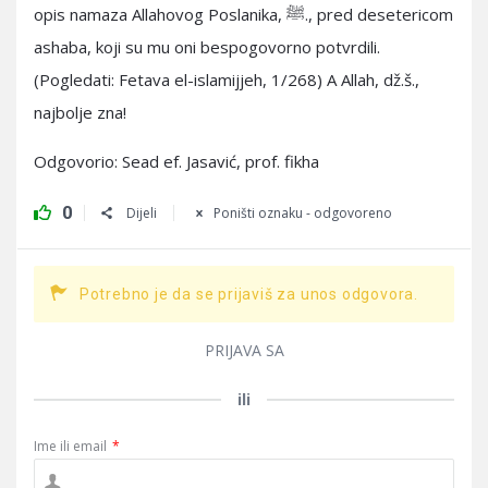
opis namaza Allahovog Poslanika, ﷺ., pred desetericom
ashaba, koji su mu oni bespogovorno potvrdili.
(Pogledati: Fetava el-islamijjeh, 1/268) A Allah, dž.š.,
najbolje zna!
Odgovorio: Sead ef. Jasavić, prof. fikha
0
Dijeli
Poništi oznaku - odgovoreno
Potrebno je da se prijaviš za unos odgovora.
PRIJAVA SA
ili
Ime ili email
*