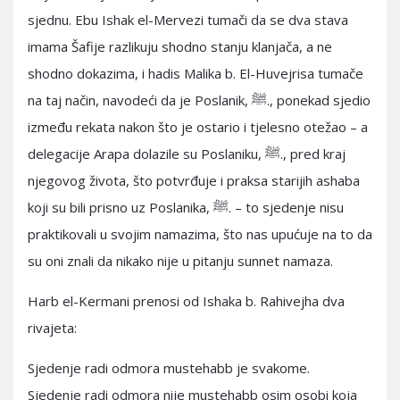
sjednu. Ebu Ishak el-Mervezi tumači da se dva stava
imama Šafije razlikuju shodno stanju klanjača, a ne
shodno dokazima, i hadis Malika b. El-Huvejrisa tumače
na taj način, navodeći da je Poslanik, ﷺ., ponekad sjedio
između rekata nakon što je ostario i tjelesno otežao – a
delegacije Arapa dolazile su Poslaniku, ﷺ., pred kraj
njegovog života, što potvrđuje i praksa starijih ashaba
koji su bili prisno uz Poslanika, ﷺ. – to sjedenje nisu
praktikovali u svojim namazima, što nas upućuje na to da
su oni znali da nikako nije u pitanju sunnet namaza.
Harb el-Kermani prenosi od Ishaka b. Rahivejha dva
rivajeta:
Sjedenje radi odmora mustehabb je svakome.
Sjedenje radi odmora nije mustehabb osim osobi koja