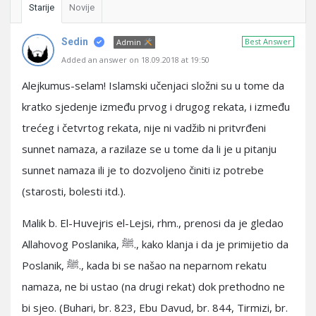
Starije
Novije
Sedin
Best Answer
Admin
Added an answer on 18.09.2018 at 19:50
Alejkumus-selam! Islamski učenjaci složni su u tome da
kratko sjedenje između prvog i drugog rekata, i između
trećeg i četvrtog rekata, nije ni vadžib ni pritvrđeni
sunnet namaza, a razilaze se u tome da li je u pitanju
sunnet namaza ili je to dozvoljeno činiti iz potrebe
(starosti, bolesti itd.).
Malik b. El-Huvejris el-Lejsi, rhm., prenosi da je gledao
Allahovog Poslanika, ﷺ., kako klanja i da je primijetio da
Poslanik, ﷺ., kada bi se našao na neparnom rekatu
namaza, ne bi ustao (na drugi rekat) dok prethodno ne
bi sjeo. (Buhari, br. 823, Ebu Davud, br. 844, Tirmizi, br.