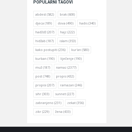
POPULARNI TAGOVI
abdest
(582)
brak
(608)
djeca
(189)
dova
(490)
hadis
(340)
hadždž
(207)
hajz
(222)
hidžab
(187)
islam
(353)
kako postupiti
(236)
kur'an
(580)
kurban
(190)
liječenje
(190)
muž
(187)
namaz
(2377)
post
(748)
propis
(432)
propisi
(207)
ramazan
(246)
sihr
(303)
sunnet
(227)
zabranjeno
(231)
zekat
(356)
zikr
(229)
žena
(433)