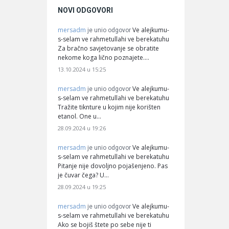
NOVI ODGOVORI
mersadm
Ve alejkumu-
je unio odgovor
s-selam ve rahmetullahi ve berekatuhu
Za bračno savjetovanje se obratite
nekome koga lično poznajete.…
13.10.2024 u 15:25
mersadm
Ve alejkumu-
je unio odgovor
s-selam ve rahmetullahi ve berekatuhu
Tražite tiknture u kojim nije korišten
etanol. One u…
28.09.2024 u 19:26
mersadm
Ve alejkumu-
je unio odgovor
s-selam ve rahmetullahi ve berekatuhu
Pitanje nije dovoljno pojašenjeno. Pas
je čuvar čega? U…
28.09.2024 u 19:25
mersadm
Ve alejkumu-
je unio odgovor
s-selam ve rahmetullahi ve berekatuhu
Ako se bojiš štete po sebe nije ti