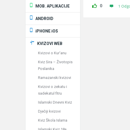
0
MOB. APLIKACIJE
1 Odg
ANDROID
iPHONE iOS
KVIZOVI WEB
Kvizovi o Kur'anu
Kviz Sira – Životopis
Poslanika
Ramazanski kvizovi
Kvizovi o zekatu i
sadekatul fitru
Islamski Dnevni Kviz
Dječiji kvizovi
Kviz Škola Islama
Islamski Kviz 18+