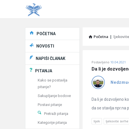
Explore
POČETNA
Početna
|
ljekovit
NOVOSTI
Pitaj
NAPIŠI ČLANAK
Postavljeno
10.04.2021
Učene
Da li je dozvolje
PITANJA
®
Kako se postavlja
Nedzmu
pitanje?
Latest
Sakupljanje bodove
Pitanja
Da li je dozvoljeno 
Postavi pitanje
da se stavlja npr.na 
Pretraži pitanja
lijek
ljekovite svrhe
Kategorije pitanja