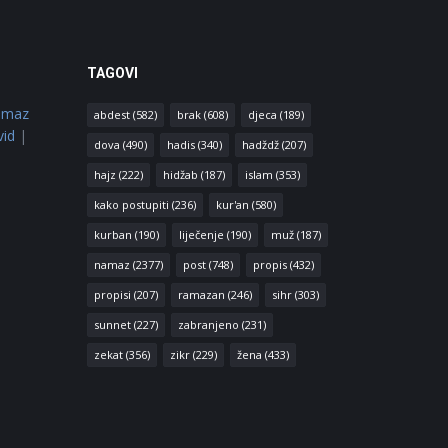
TAGOVI
amaz
abdest
(582)
brak
(608)
djeca
(189)
vid
|
dova
(490)
hadis
(340)
hadždž
(207)
hajz
(222)
hidžab
(187)
islam
(353)
kako postupiti
(236)
kur'an
(580)
kurban
(190)
liječenje
(190)
muž
(187)
namaz
(2377)
post
(748)
propis
(432)
propisi
(207)
ramazan
(246)
sihr
(303)
sunnet
(227)
zabranjeno
(231)
zekat
(356)
zikr
(229)
žena
(433)