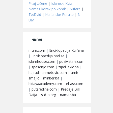
Pitaj Učene
|
Islamski Kviz
|
Namaz korak po korak
|
Sufara
|
Tedžvid
|
Kur'anske Poruke
|
N-
UM
LINKOVI
n-um.com
|
Enciklopedija Kur'ana
|
Enciklopedija hadisa
|
islamhouse.com
|
pozivistine.com
|
spasenje.com
|
zijadljakic.ba
|
hajrudinahmetovic.com
|
amir-
smajic
|
minber.ba
|
hidayaacademy.com
|
el-asr.com
|
putsredine.com
|
Predaje BiH
Daija
|
s-d-o.org
|
namaz.ba
|