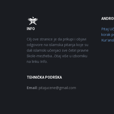
Footer
O
ANDRO
Pitaj U
INFO
korak p
Cilj ove stranice je da prikupi i objavi
Kur'ans
odgovore na islamska pitanja koje su
dali islamski učenjaci sve četiri pravne
škole-mezheba...čitaj više u izborniku
na linku Info.
TEHNIČKA PODRŠKA
Email:
pitajucene@gmail.com