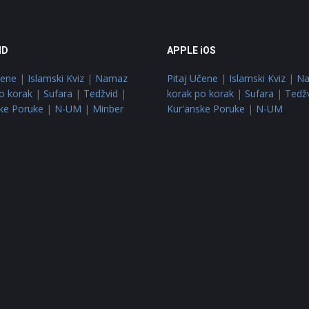
ID
APPLE iOS
čene
|
Islamski Kviz
|
Namaz
Pitaj Učene
|
Islamski Kviz
|
N
o korak
|
Sufara
|
Tedžvid
|
korak po korak
|
Sufara
|
Tedž
ke Poruke
|
N-UM
|
Minber
Kur'anske Poruke
|
N-UM