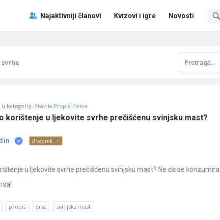
Pitaj
Pitaj
Najaktivniji članovi
Kvizovi i igre
Novosti
Učene
Učene
®
®
Navigacija
e svrhe
u kategoriji:
Pravila Propisi Fetve
no korištenje u ljekovite svrhe prečišćenu svinjsku mast?
din
Urednik
korištenje u ljekovite svrhe prečišćenu svinjsku mast? Ne da se konzumira
prsa!
propis
prsa
svinjska mast