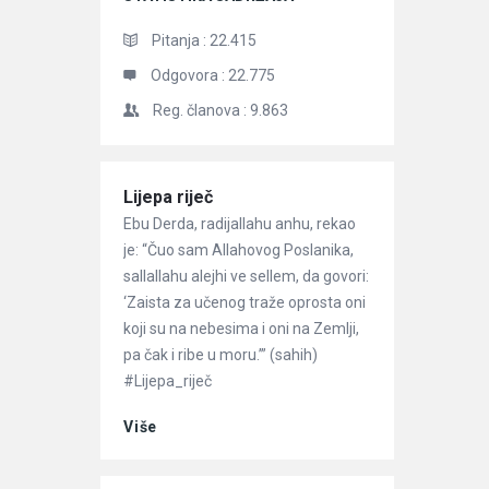
Pitanja :
22.415
Odgovora :
22.775
Reg. članova :
9.863
Članci
Lijepa riječ
Ebu Derda, radijallahu anhu, rekao
je: “Čuo sam Allahovog Poslanika,
sallallahu alejhi ve sellem, da govori:
‘Zaista za učenog traže oprosta oni
koji su na nebesima i oni na Zemlji,
pa čak i ribe u moru.’” (sahih)
#Lijepa_riječ
Više