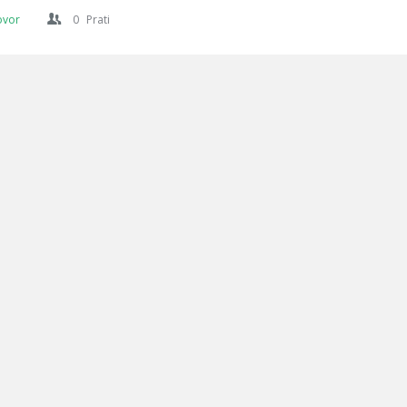
ovor
0
Prati