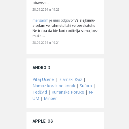
obaveza…
28.09.2024 u 19:23
mersadm
Ve alejkumu-
je unio odgovor
s-selam ve rahmetullahi ve berekatuhu
Ne treba da ide kod roditelja sama, bez
muža.…
28.09.2024 u 19:21
ANDROID
Pitaj Učene
|
Islamski Kviz
|
Namaz korak po korak
|
Sufara
|
Tedžvid
|
Kur'anske Poruke
|
N-
UM
|
Minber
APPLE iOS