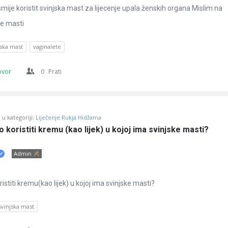
smije koristit svinjska mast za lijecenje upala ženskih organa Mislim na
ke masti
jska mast
vaginalete
ovor
0
Prati
u kategoriji:
Liječenje Rukja Hidžama
o koristiti kremu (kao lijek) u kojoj ima svinjske masti?
Admin
ristiti kremu(kao lijek) u kojoj ima svinjske masti?
svinjska mast