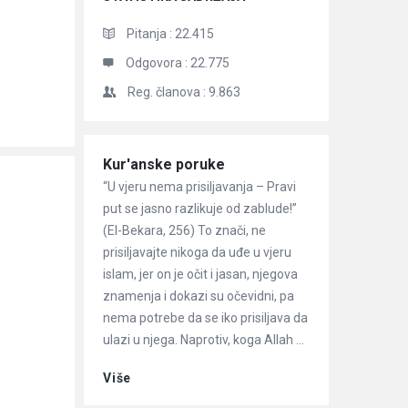
Pitanja :
22.415
Odgovora :
22.775
Reg. članova :
9.863
Članci
Kur'anske poruke
“U vjeru nema prisiljavanja – Pravi
put se jasno razlikuje od zablude!”
(El-Bekara, 256) To znači, ne
prisiljavajte nikoga da uđe u vjeru
islam, jer on je očit i jasan, njegova
znamenja i dokazi su očevidni, pa
nema potrebe da se iko prisiljava da
ulazi u njega. Naprotiv, koga Allah ...
Više