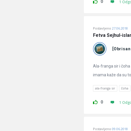
0
1 Odg
Postavljeno
27.06.2018
Fetva Šejhul-islam
[Obrisan
Ala-franga sir i čoha
imama kaže da su to n
ala-franga sir
čoha
0
1 Odg
Postavljeno
09.06.2018