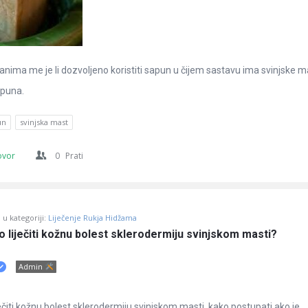
nima me je li dozvoljeno koristiti sapun u čijem sastavu ima svinjske ma
apuna.
un
svinjska mast
ovor
0
Prati
u kategoriji:
Liječenje Rukja Hidžama
no liječiti kožnu bolest sklerodermiju svinjskom masti?
Admin
iječiti kožnu bolest sklerodermiju svinjskom masti, kako postupati ako je