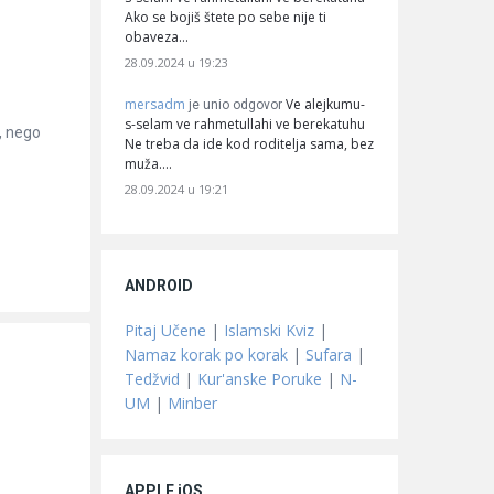
Ako se bojiš štete po sebe nije ti
obaveza…
28.09.2024 u 19:23
mersadm
Ve alejkumu-
je unio odgovor
s-selam ve rahmetullahi ve berekatuhu
, nego
Ne treba da ide kod roditelja sama, bez
muža.…
28.09.2024 u 19:21
ANDROID
Pitaj Učene
|
Islamski Kviz
|
Namaz korak po korak
|
Sufara
|
Tedžvid
|
Kur'anske Poruke
|
N-
UM
|
Minber
APPLE iOS