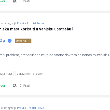
ovor
0
Prati
u kategoriji:
Pravila Propisi Fetve
njska mast koristiti u vanjsku upotrebu?
 Zg
Urednik
eni problem, preporučeno mi je od strane doktora da nanosim svinjsku
njska mast
zdravstveni problem
ovor
0
Prati
u kategoriji:
Pravila Propisi Fetve