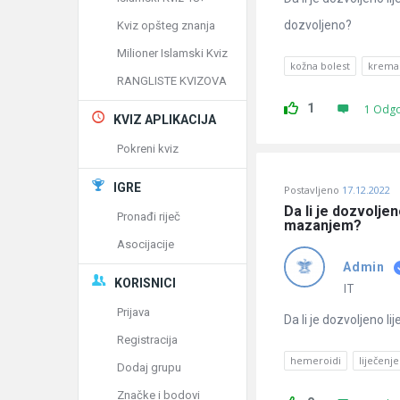
dozvoljeno?
Kviz opšteg znanja
Milioner Islamski Kviz
kožna bolest
krema 
RANGLISTE KVIZOVA
1
1 Odg
KVIZ APLIKACIJA
Pokreni kviz
IGRE
Postavljeno
17.12.2022
Da li je dozvolje
Pronađi riječ
mazanjem?
Asocijacije
Admin
KORISNICI
IT
Prijava
Da li je dozvoljeno 
Registracija
hemeroidi
liječenj
Dodaj grupu
Značke i bodovi