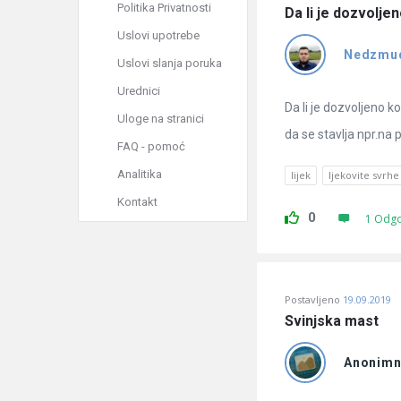
Politika Privatnosti
Da li je dozvolje
Uslovi upotrebe
Nedzmu
Uslovi slanja poruka
Urednici
Da li je dozvoljeno 
Uloge na stranici
da se stavlja npr.na 
FAQ - pomoć
Analitika
lijek
ljekovite svrhe
Kontakt
0
1 Odg
Postavljeno
19.09.2019
Svinjska mast
Anonim