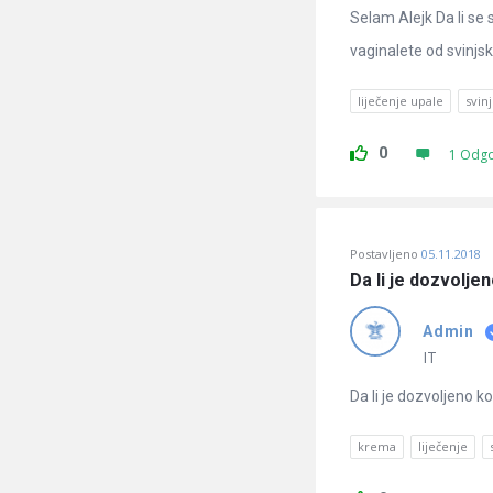
Selam Alejk Da li se 
vaginalete od svinjs
liječenje upale
svin
0
1 Odg
Postavljeno
05.11.2018
Da li je dozvoljen
Admin
IT
Da li je dozvoljeno ko
krema
liječenje