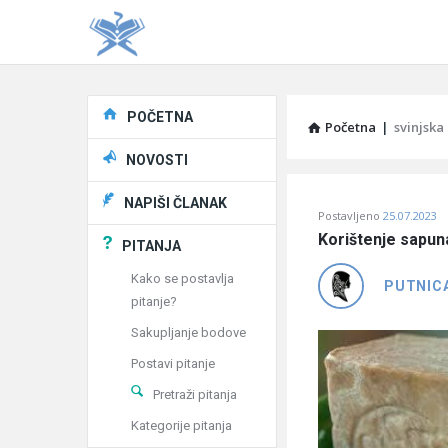
Explore
POČETNA
Početna
|
svinjska
NOVOSTI
Pitaj
NAPIŠI ČLANAK
Postavljeno
25.07.2023
Učene
Korištenje sapun
PITANJA
®
Kako se postavlja
PUTNIC
pitanje?
Latest
Sakupljanje bodove
Pitanja
Postavi pitanje
Pretraži pitanja
Kategorije pitanja