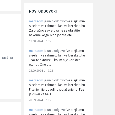
NOVI ODGOVORI
mersadm
Ve alejkumu-
je unio odgovor
s-selam ve rahmetullahi ve berekatuhu
Za bračno savjetovanje se obratite
nekome koga lično poznajete.…
13.10.2024 u 15:25
mersadm
Ve alejkumu-
je unio odgovor
s-selam ve rahmetullahi ve berekatuhu
 mast na
Tražite tiknture u kojim nije korišten
etanol. One u…
28.09.2024 u 19:26
mersadm
Ve alejkumu-
je unio odgovor
s-selam ve rahmetullahi ve berekatuhu
Pitanje nije dovoljno pojašenjeno. Pas
je čuvar čega? U…
28.09.2024 u 19:25
mersadm
Ve alejkumu-
je unio odgovor
s-selam ve rahmetullahi ve berekatuhu