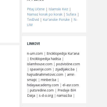
Pitaj Učene
|
Islamski Kviz
|
Namaz korak po korak
|
Sufara
|
Tedžvid
|
Kur'anske Poruke
|
N-
UM
LINKOVI
n-um.com
|
Enciklopedija Kur'ana
|
Enciklopedija hadisa
|
islamhouse.com
|
pozivistine.com
|
spasenje.com
|
zijadljakic.ba
|
hajrudinahmetovic.com
|
amir-
smajic
|
minber.ba
|
hidayaacademy.com
|
el-asr.com
|
putsredine.com
|
Predaje BiH
Daija
|
s-d-o.org
|
namaz.ba
|