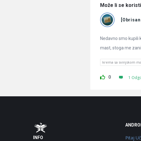
Može li se korist
[Obrisan
Nedavno smo kupili k
mast, stoga me zanima 
krema sa svinjskom ma
0
1 Odg
Footer
O
ANDRO
Pitaj U
INFO