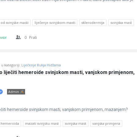
od svinjske masti
liječenje svinjskom masti
sklerodermija
svinjska mast
ovor
0
Prati
u kategoriji:
Liječenje Rukja Hidžama
no liječiti hemeroide svinjskom masti, vanjskom primjenom, 
Admin
liječiti hemeroide svinjskom masti, vanjskom primjenom, mazanjem?
e hemeroida
mazati svinjsku mast
svinjska mast
vanjska primjena