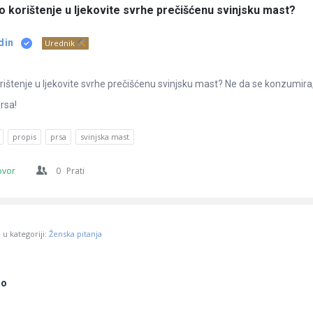
no korištenje u ljekovite svrhe prečišćenu svinjsku mast?
din
Urednik
korištenje u ljekovite svrhe prečišćenu svinjsku mast? Ne da se konzumira
prsa!
propis
prsa
svinjska mast
ovor
0
Prati
u kategoriji:
Ženska pitanja
no