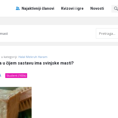
Pitaj
Pitaj
Najaktivniji članovi
Kvizovi i igre
Novosti
Učene
Učene
®
®
Navigacija
 mast
u kategoriji:
Halal Mekruh Haram
a u čijem sastavu ima svinjske masti?
A
Student (100k)