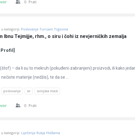
ovor
0
Prati
u kategoriji:
Poslovanje Turizam Trgovina
 Ibnu Tejmijje, rhm., o siru i čohi iz nevjerničkih zemalja
 Profil]
 (štof) – da li su to mekruh (pokuđeni-zabranjeni) proizvodi, ili kako jeda
ečiste materije (nedžis), te da se ...
poslovanje
sir
svinjska mast
ovor
0
Prati
u kategoriji:
Liječenje Rukja Hidžama