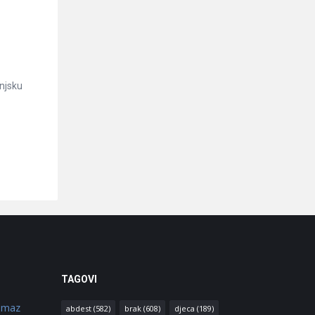
injsku
TAGOVI
amaz
abdest
(582)
brak
(608)
djeca
(189)