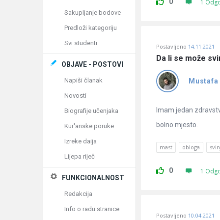
0
1 Odg
Sakupljanje bodove
Predloži kategoriju
Svi studenti
Postavljeno
14.11.2021
Da li se može svi
OBJAVE - POSTOVI
Napiši članak
Mustafa
Novosti
Imam jedan zdravstv
Biografije učenjaka
bolno mjesto.
Kur'anske poruke
Izreke daija
mast
obloga
svi
Lijepa riječ
0
1 Odg
FUNKCIONALNOST
Redakcija
Info o radu stranice
Postavljeno
10.04.2021