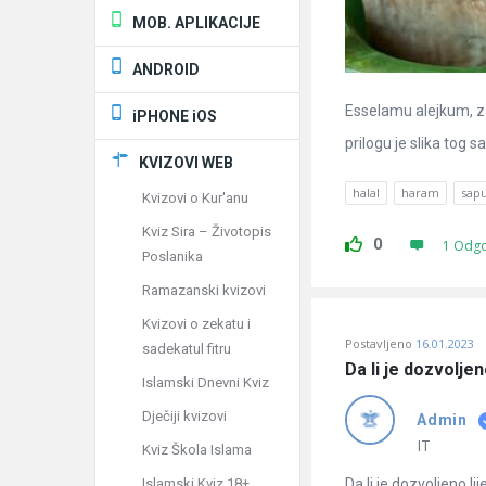
MOB. APLIKACIJE
ANDROID
Esselamu alejkum, za
iPHONE iOS
prilogu je slika tog s
KVIZOVI WEB
halal
haram
sap
Kvizovi o Kur'anu
Kviz Sira – Životopis
0
1 Odg
Poslanika
Ramazanski kvizovi
Kvizovi o zekatu i
Postavljeno
16.01.2023
sadekatul fitru
Da li je dozvolje
Islamski Dnevni Kviz
Dječiji kvizovi
Admin
IT
Kviz Škola Islama
Islamski Kviz 18+
Da li je dozvoljeno l