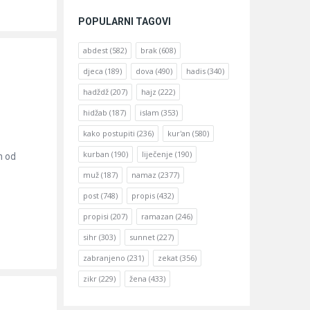
POPULARNI TAGOVI
abdest
(582)
brak
(608)
djeca
(189)
dova
(490)
hadis
(340)
hadždž
(207)
hajz
(222)
hidžab
(187)
islam
(353)
kako postupiti
(236)
kur'an
(580)
kurban
(190)
liječenje
(190)
n od
muž
(187)
namaz
(2377)
post
(748)
propis
(432)
propisi
(207)
ramazan
(246)
sihr
(303)
sunnet
(227)
zabranjeno
(231)
zekat
(356)
zikr
(229)
žena
(433)