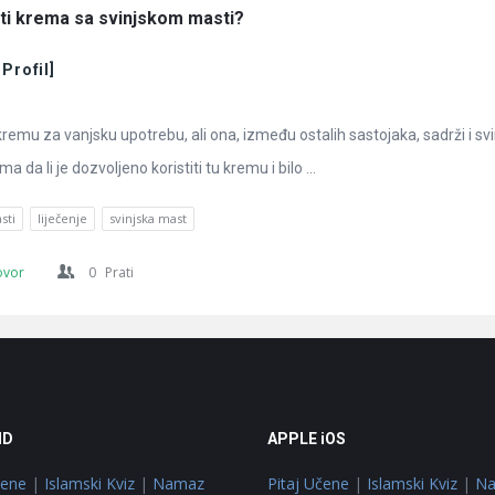
iti krema sa svinjskom masti?
 Profil]
remu za vanjsku upotrebu, ali ona, između ostalih sastojaka, sadrži i sv
da li je dozvoljeno koristiti tu kremu i bilo ...
sti
liječenje
svinjska mast
ovor
0
Prati
ID
APPLE iOS
čene
|
Islamski Kviz
|
Namaz
Pitaj Učene
|
Islamski Kviz
|
N