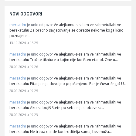
NOVI ODGOVORI
mersadm
Ve alejkumu-s-selam ve rahmetullahi ve
je unio odgovor
berekatuhu Za bračno savjetovanje se obratite nekome koga lično
poznajete.…
13.10.2024 u 15:25
mersadm
Ve alejkumu-s-selam ve rahmetullahi ve
je unio odgovor
berekatuhu Tražite tiknture u kojim nije korišten etanol. One u…
28.09.2024 u 19:26
mersadm
Ve alejkumu-s-selam ve rahmetullahi ve
je unio odgovor
berekatuhu Pitanje nije dovoljno pojašenjeno. Pas je čuvar čega? U…
28.09.2024 u 19:25
mersadm
Ve alejkumu-s-selam ve rahmetullahi ve
je unio odgovor
berekatuhu Ako se bojiš štete po sebe nije ti obaveza…
28.09.2024 u 19:23
mersadm
Ve alejkumu-s-selam ve rahmetullahi ve
je unio odgovor
berekatuhu Ne treba da ide kod roditelja sama, bez muža.…