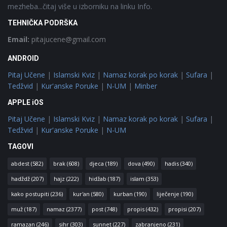
mezheba...čitaj više u izborniku na linku Info.
TEHNIČKA PODRŠKA
Email:
pitajucene@gmail.com
ANDROID
Pitaj Učene
|
Islamski Kviz
|
Namaz korak po korak
|
Sufara
|
Tedžvid
|
Kur'anske Poruke
|
N-UM
|
Minber
APPLE iOS
Pitaj Učene
|
Islamski Kviz
|
Namaz korak po korak
|
Sufara
|
Tedžvid
|
Kur'anske Poruke
|
N-UM
TAGOVI
abdest
(582)
brak
(608)
djeca
(189)
dova
(490)
hadis
(340)
hadždž
(207)
hajz
(222)
hidžab
(187)
islam
(353)
kako postupiti
(236)
kur'an
(580)
kurban
(190)
liječenje
(190)
muž
(187)
namaz
(2377)
post
(748)
propis
(432)
propisi
(207)
ramazan
(246)
sihr
(303)
sunnet
(227)
zabranjeno
(231)