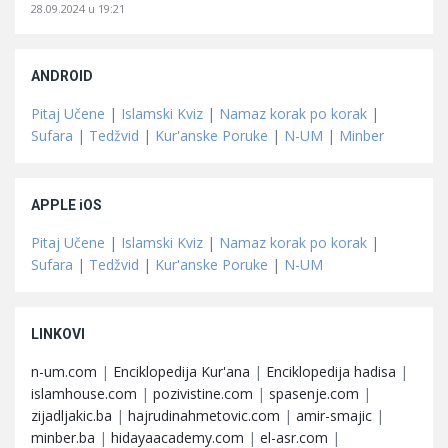
28.09.2024 u 19:21
ANDROID
Pitaj Učene
|
Islamski Kviz
|
Namaz korak po korak
|
Sufara
|
Tedžvid
|
Kur'anske Poruke
|
N-UM
|
Minber
APPLE iOS
Pitaj Učene
|
Islamski Kviz
|
Namaz korak po korak
|
Sufara
|
Tedžvid
|
Kur'anske Poruke
|
N-UM
LINKOVI
n-um.com
|
Enciklopedija Kur'ana
|
Enciklopedija hadisa
|
islamhouse.com
|
pozivistine.com
|
spasenje.com
|
zijadljakic.ba
|
hajrudinahmetovic.com
|
amir-smajic
|
minber.ba
|
hidayaacademy.com
|
el-asr.com
|