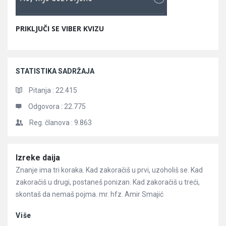
PRIKLJUČI SE VIBER KVIZU
STATISTIKA SADRŽAJA
Pitanja :
22.415
Odgovora :
22.775
Reg. članova :
9.863
Članci
Izreke daija
Znanje ima tri koraka. Kad zakoračiš u prvi, uzoholiš se. Kad
zakoračiš u drugi, postaneš ponizan. Kad zakoračiš u treći,
skontaš da nemaš pojma. mr. hfz. Amir Smajić
Više