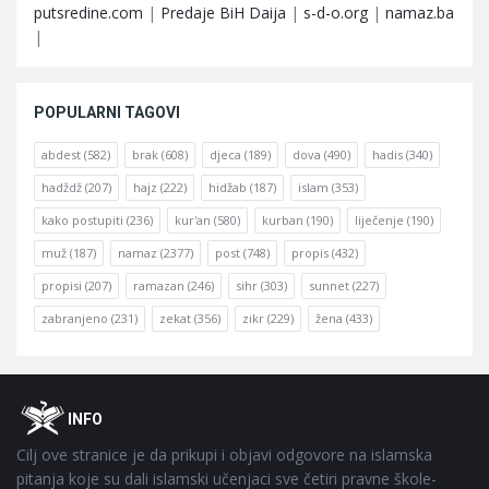
putsredine.com
|
Predaje BiH Daija
|
s-d-o.org
|
namaz.ba
|
POPULARNI TAGOVI
abdest
(582)
brak
(608)
djeca
(189)
dova
(490)
hadis
(340)
hadždž
(207)
hajz
(222)
hidžab
(187)
islam
(353)
kako postupiti
(236)
kur'an
(580)
kurban
(190)
liječenje
(190)
muž
(187)
namaz
(2377)
post
(748)
propis
(432)
propisi
(207)
ramazan
(246)
sihr
(303)
sunnet
(227)
zabranjeno
(231)
zekat
(356)
zikr
(229)
žena
(433)
Footer
O
INFO
Cilj ove stranice je da prikupi i objavi odgovore na islamska
pitanja koje su dali islamski učenjaci sve četiri pravne škole-