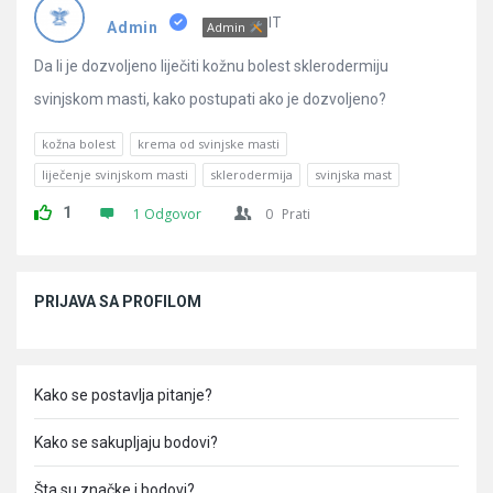
Pitanja
IT
Admin
Admin
Da li je dozvoljeno liječiti kožnu bolest sklerodermiju
svinjskom masti, kako postupati ako je dozvoljeno?
kožna bolest
krema od svinjske masti
liječenje svinjskom masti
sklerodermija
svinjska mast
1
1 Odgovor
0
Prati
Sidebar
PRIJAVA SA PROFILOM
Kako se postavlja pitanje?
Kako se sakupljaju bodovi?
Šta su značke i bodovi?