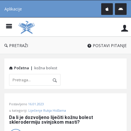
Aplikacije
Pit
Uč
®
PRETRAŽI
POSTAVI PITANJE
Početna
|
kožna bolest
Pitaj
Postavljeno
16.01.2023
Učene
u kategoriji:
Liječenje Rukja Hidžama
®
Da li je dozvoljeno liječiti kožnu bolest 
sklerodermiju svinjskom masti?
Latest