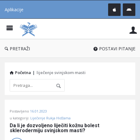
Aplikacije
Pit
Uč
®
PRETRAŽI
POSTAVI PITANJE
Početna
|
liječenje svinjskom masti
Pitaj
Postavljeno
16.01.2023
Učene
u kategoriji:
Liječenje Rukja Hidžama
®
Da li je dozvoljeno liječiti kožnu bolest 
sklerodermiju svinjskom masti?
Latest