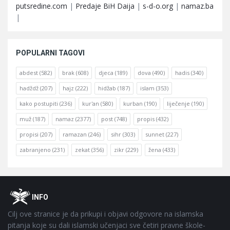
putsredine.com
|
Predaje BiH Daija
|
s-d-o.org
|
namaz.ba
|
POPULARNI TAGOVI
abdest
(582)
brak
(608)
djeca
(189)
dova
(490)
hadis
(340)
hadždž
(207)
hajz
(222)
hidžab
(187)
islam
(353)
kako postupiti
(236)
kur'an
(580)
kurban
(190)
liječenje
(190)
muž
(187)
namaz
(2377)
post
(748)
propis
(432)
propisi
(207)
ramazan
(246)
sihr
(303)
sunnet
(227)
zabranjeno
(231)
zekat
(356)
zikr
(229)
žena
(433)
Footer
O
INFO
Cilj ove stranice je da prikupi i objavi odgovore na islamska
pitanja koje su dali islamski učenjaci sve četiri pravne škole-