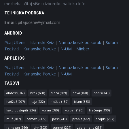
mezheba...čitaj više u izborniku na linku Info.
TEHNIČKA PODRŠKA
Email:
pitajucene@gmail.com
ANDROID
Pitaj Učene
|
Islamski Kviz
|
Namaz korak po korak
|
Sufara
|
Tedžvid
|
Kur'anske Poruke
|
N-UM
|
Minber
APPLE iOS
Pitaj Učene
|
Islamski Kviz
|
Namaz korak po korak
|
Sufara
|
Tedžvid
|
Kur'anske Poruke
|
N-UM
TAGOVI
abdest
(582)
brak
(608)
djeca
(189)
dova
(490)
hadis
(340)
hadždž
(207)
hajz
(222)
hidžab
(187)
islam
(353)
kako postupiti
(236)
kur'an
(580)
kurban
(190)
liječenje
(190)
muž
(187)
namaz
(2377)
post
(748)
propis
(432)
propisi
(207)
ramazan
(246)
sihr
(303)
sunnet
(227)
zabranjeno
(231)