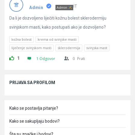
Pitanja
IT
Admin
Admin
Da li je dozvoljeno liječiti kožnu bolest sklerodermiju
svinjskom masti, kako postupati ako je dozvoljeno?
kožna bolest
krema od svinjske masti
liječenje svinjskom masti
sklerodermija
svinjska mast
1
1 Odgovor
0
Prati
Sidebar
PRIJAVA SA PROFILOM
Kako se postavlja pitanje?
Kako se sakupljaju bodovi?
Šta su značke i bodovi?