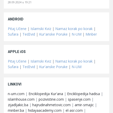
28.09.2024 u 19:21
ANDROID
Pitaj Učene
|
Islamski Kviz
|
Namaz korak po korak
|
Sufara
|
Tedžvid
|
Kur'anske Poruke
|
N-UM
|
Minber
APPLE iOS
Pitaj Učene
|
Islamski Kviz
|
Namaz korak po korak
|
Sufara
|
Tedžvid
|
Kur'anske Poruke
|
N-UM
LINKOVI
n-um.com
|
Enciklopedija Kur'ana
|
Enciklopedija hadisa
|
islamhouse.com
|
pozivistine.com
|
spasenje.com
|
zijadljakic.ba
|
hajrudinahmetovic.com
|
amir-smajic
|
minber.ba
|
hidayaacademy.com
|
el-asr.com
|