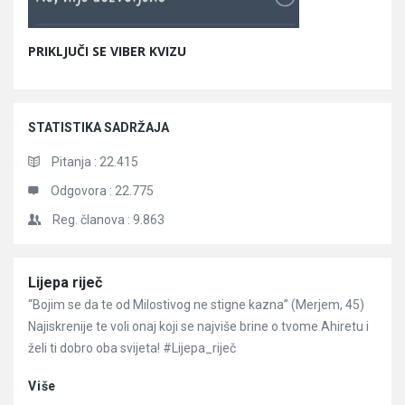
PRIKLJUČI SE VIBER KVIZU
STATISTIKA SADRŽAJA
Pitanja :
22.415
Odgovora :
22.775
Reg. članova :
9.863
Članci
Lijepa riječ
“Bojim se da te od Milostivog ne stigne kazna” (Merjem, 45)
Najiskrenije te voli onaj koji se najviše brine o tvome Ahiretu i
želi ti dobro oba svijeta! #Lijepa_riječ
Više