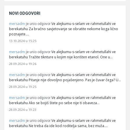
NOVI ODGOVORI
mersadm
Ve alejkumu-s-selam ve rahmetullahi ve
je unio odgovor
berekatuhu Za bračno savjetovanje se obratite nekome koga lično
poznajete.…
13.10.2024 u 15:25
mersadm
Ve alejkumu-s-selam ve rahmetullahi ve
je unio odgovor
berekatuhu Tražite tiknture u kojim nije korišten etanol. One u…
28.09.2024 u 19:26
mersadm
Ve alejkumu-s-selam ve rahmetullahi ve
je unio odgovor
berekatuhu Pitanje nije dovoljno pojašenjeno. Pas je čuvar čega? U…
28.09.2024 u 19:25
mersadm
Ve alejkumu-s-selam ve rahmetullahi ve
je unio odgovor
berekatuhu Ako se bojiš štete po sebe nije ti obaveza…
28.09.2024 u 19:23
mersadm
Ve alejkumu-s-selam ve rahmetullahi ve
je unio odgovor
berekatuhu Ne treba da ide kod roditelja sama, bez muža.…