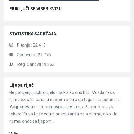
PRIKLJUČI SE VIBER KVIZU
STATISTIKA SADRŽAJA
Pitanja :
22.415
Odgovora :
22.775
Reg. članova :
9.863
Članci
Lijepa riječ
Ne potcjenjuj dobro djelo ma koliko ono bilo. Možda ćeš s
njime ozračiti tamu u nečijem srcu a da toga ni svjestan nisi.
‘Adijj bin Hatim, r.a. prenosi da je Allahov Poslanik, s.a.v.s.
rekao: “Čuvajte se vatre, pa makar sa pola hurme, a ko i to
nema, onda sa lijepom ...
Više