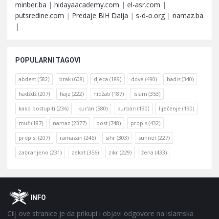
minber.ba
|
hidayaacademy.com
|
el-asr.com
|
putsredine.com
|
Predaje BiH Daija
|
s-d-o.org
|
namaz.ba
|
POPULARNI TAGOVI
abdest
(582)
brak
(608)
djeca
(189)
dova
(490)
hadis
(340)
hadždž
(207)
hajz
(222)
hidžab
(187)
islam
(353)
kako postupiti
(236)
kur'an
(580)
kurban
(190)
liječenje
(190)
muž
(187)
namaz
(2377)
post
(748)
propis
(432)
propisi
(207)
ramazan
(246)
sihr
(303)
sunnet
(227)
zabranjeno
(231)
zekat
(356)
zikr
(229)
žena
(433)
Footer
O
INFO
Cilj ove stranice je da prikupi i objavi odgovore na islamska