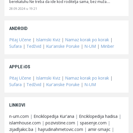
berekatuhu Ne treba da ide kod roditelja sama, bez muža.…
28.09.2024 u 19:21
ANDROID
Pitaj Učene
|
Islamski Kviz
|
Namaz korak po korak
|
Sufara
|
Tedžvid
|
Kur'anske Poruke
|
N-UM
|
Minber
APPLE iOS
Pitaj Učene
|
Islamski Kviz
|
Namaz korak po korak
|
Sufara
|
Tedžvid
|
Kur'anske Poruke
|
N-UM
LINKOVI
n-um.com
|
Enciklopedija Kur'ana
|
Enciklopedija hadisa
|
islamhouse.com
|
pozivistine.com
|
spasenje.com
|
zijadljakic.ba
|
hajrudinahmetovic.com
|
amir-smajic
|