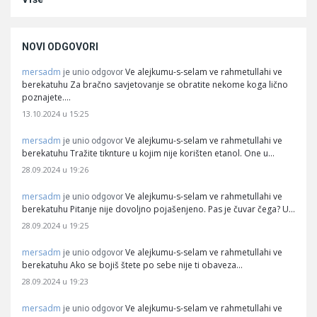
NOVI ODGOVORI
mersadm
Ve alejkumu-s-selam ve rahmetullahi ve
je unio odgovor
berekatuhu Za bračno savjetovanje se obratite nekome koga lično
poznajete.…
13.10.2024 u 15:25
mersadm
Ve alejkumu-s-selam ve rahmetullahi ve
je unio odgovor
berekatuhu Tražite tiknture u kojim nije korišten etanol. One u…
28.09.2024 u 19:26
mersadm
Ve alejkumu-s-selam ve rahmetullahi ve
je unio odgovor
berekatuhu Pitanje nije dovoljno pojašenjeno. Pas je čuvar čega? U…
28.09.2024 u 19:25
mersadm
Ve alejkumu-s-selam ve rahmetullahi ve
je unio odgovor
berekatuhu Ako se bojiš štete po sebe nije ti obaveza…
28.09.2024 u 19:23
mersadm
Ve alejkumu-s-selam ve rahmetullahi ve
je unio odgovor