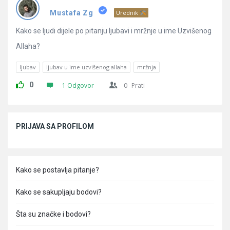
Pitanja
Mustafa Zg
Urednik
Kako se ljudi dijele po pitanju ljubavi i mržnje u ime Uzvišenog
Allaha?
ljubav
ljubav u ime uzvišenog allaha
mržnja
0
1 Odgovor
0
Prati
Sidebar
PRIJAVA SA PROFILOM
Kako se postavlja pitanje?
Kako se sakupljaju bodovi?
Šta su značke i bodovi?