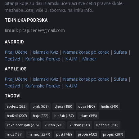
pitanja koje su dali islamski učenjaci sve četiri pravne škole-
mezheba...čitaj više u izborniku na linku Info.
TEHNIČKA PODRŠKA
Email:
pitajucene@gmail.com
ANDROID
Pitaj Učene
|
Islamski Kviz
|
Namaz korak po korak
|
Sufara
|
Tedžvid
|
Kur'anske Poruke
|
N-UM
|
Minber
APPLE iOS
Pitaj Učene
|
Islamski Kviz
|
Namaz korak po korak
|
Sufara
|
Tedžvid
|
Kur'anske Poruke
|
N-UM
TAGOVI
abdest
(582)
brak
(608)
djeca
(189)
dova
(490)
hadis
(340)
hadždž
(207)
hajz
(222)
hidžab
(187)
islam
(353)
kako postupiti
(236)
kur'an
(580)
kurban
(190)
liječenje
(190)
muž
(187)
namaz
(2377)
post
(748)
propis
(432)
propisi
(207)