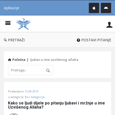
Aplikacije
Pit
Uč
®
PRETRAŽI
POSTAVI PITANJE
Početna
|
ljubav u ime uzvišenog allaha
Pitaj
Postavljeno
15.08.2019
Učene
u kategoriji:
Bez kategorije
®
Kako se ljudi dijele po pitanju ljubavi i mržnje u ime 
Uzvišenog Allaha?
Latest