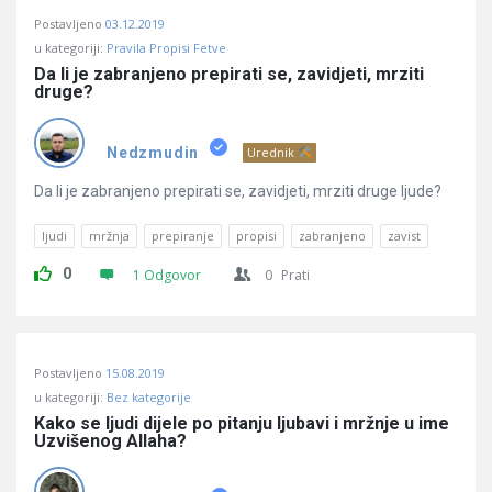
Postavljeno
03.12.2019
u kategoriji:
Pravila Propisi Fetve
Da li je zabranjeno prepirati se, zavidjeti, mrziti 
druge?
Nedzmudin
Urednik
Da li je zabranjeno prepirati se, zavidjeti, mrziti druge ljude?
ljudi
mržnja
prepiranje
propisi
zabranjeno
zavist
0
1 Odgovor
0
Prati
Postavljeno
15.08.2019
u kategoriji:
Bez kategorije
Kako se ljudi dijele po pitanju ljubavi i mržnje u ime 
Uzvišenog Allaha?