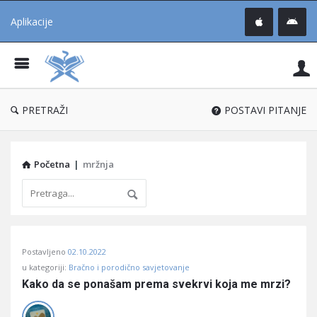
Aplikacije
Pit
Uč
®
PRETRAŽI
POSTAVI PITANJE
Početna
|
mržnja
Pitaj
Postavljeno
02.10.2022
Učene
u kategoriji:
Bračno i porodično savjetovanje
®
Kako da se ponašam prema svekrvi koja me mrzi?
Latest