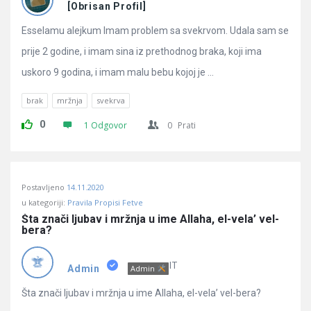
Pitanja
[Obrisan Profil]
Esselamu alejkum Imam problem sa svekrvom. Udala sam se
prije 2 godine, i imam sina iz prethodnog braka, koji ima
uskoro 9 godina, i imam malu bebu kojoj je ...
brak
mržnja
svekrva
0
1 Odgovor
0
Prati
Postavljeno
14.11.2020
u kategoriji:
Pravila Propisi Fetve
Šta znači ljubav i mržnja u ime Allaha, el-vela’ vel-
bera?
IT
Admin
Admin
Šta znači ljubav i mržnja u ime Allaha, el-vela’ vel-bera?