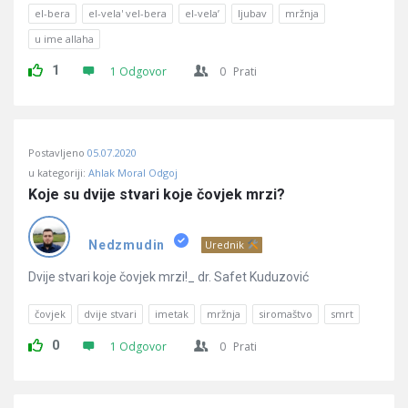
el-bera
el-vela' vel-bera
el-vela’
ljubav
mržnja
u ime allaha
1
1 Odgovor
0
Prati
Postavljeno
05.07.2020
u kategoriji:
Ahlak Moral Odgoj
Koje su dvije stvari koje čovjek mrzi?
Nedzmudin
Urednik
Dvije stvari koje čovjek mrzi!_ dr. Safet Kuduzović
čovjek
dvije stvari
imetak
mržnja
siromaštvo
smrt
0
1 Odgovor
0
Prati