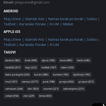
Email:
pitajucene@gmail.com
ANDROID
Pitaj Učene
|
Islamski Kviz
|
Namaz korak po korak
|
Sufara
|
Tedžvid
|
Kur'anske Poruke
|
N-UM
|
Minber
APPLE iOS
Pitaj Učene
|
Islamski Kviz
|
Namaz korak po korak
|
Sufara
|
Tedžvid
|
Kur'anske Poruke
|
N-UM
TAGOVI
abdest
(582)
brak
(608)
djeca
(189)
dova
(490)
hadis
(340)
hadždž
(207)
hajz
(222)
hidžab
(187)
islam
(353)
kako postupiti
(236)
kur'an
(580)
kurban
(190)
liječenje
(190)
muž
(187)
namaz
(2377)
post
(748)
propis
(432)
propisi
(207)
ramazan
(246)
sihr
(303)
sunnet
(227)
zabranjeno
(231)
zekat
(356)
zikr
(229)
žena
(433)