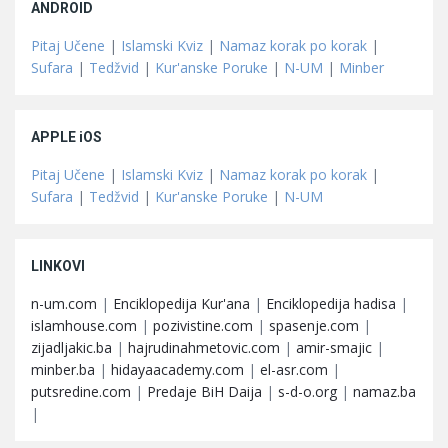
ANDROID
Pitaj Učene
|
Islamski Kviz
|
Namaz korak po korak
|
Sufara
|
Tedžvid
|
Kur'anske Poruke
|
N-UM
|
Minber
APPLE iOS
Pitaj Učene
|
Islamski Kviz
|
Namaz korak po korak
|
Sufara
|
Tedžvid
|
Kur'anske Poruke
|
N-UM
LINKOVI
n-um.com
|
Enciklopedija Kur'ana
|
Enciklopedija hadisa
|
islamhouse.com
|
pozivistine.com
|
spasenje.com
|
zijadljakic.ba
|
hajrudinahmetovic.com
|
amir-smajic
|
minber.ba
|
hidayaacademy.com
|
el-asr.com
|
putsredine.com
|
Predaje BiH Daija
|
s-d-o.org
|
namaz.ba
|