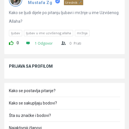
Mustafa Zg
Urednik
Kako se ljudi dijele po pitanju ljubavi i mržnje u ime Uzvišenog
Allaha?
ljubav
ljubav u ime uzvišenog allaha
mržnja
0
1 Odgovor
0
Prati
Sidebar
PRIJAVA SA PROFILOM
Kako se postavlja pitanje?
Kako se sakupljaju bodovi?
Šta su značke i bodovi?
Najaktivniji članovi