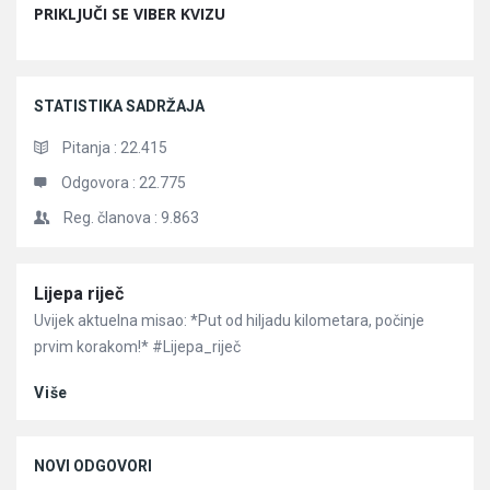
PRIKLJUČI SE VIBER KVIZU
STATISTIKA SADRŽAJA
Pitanja :
22.415
Odgovora :
22.775
Reg. članova :
9.863
Članci
Lijepa riječ
Uvijek aktuelna misao: *Put od hiljadu kilometara, počinje
prvim korakom!* #Lijepa_riječ
Više
NOVI ODGOVORI