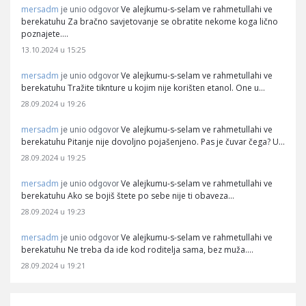
mersadm
Ve alejkumu-s-selam ve rahmetullahi ve
je unio odgovor
berekatuhu Za bračno savjetovanje se obratite nekome koga lično
poznajete.…
13.10.2024 u 15:25
mersadm
Ve alejkumu-s-selam ve rahmetullahi ve
je unio odgovor
berekatuhu Tražite tiknture u kojim nije korišten etanol. One u…
28.09.2024 u 19:26
mersadm
Ve alejkumu-s-selam ve rahmetullahi ve
je unio odgovor
berekatuhu Pitanje nije dovoljno pojašenjeno. Pas je čuvar čega? U…
28.09.2024 u 19:25
mersadm
Ve alejkumu-s-selam ve rahmetullahi ve
je unio odgovor
berekatuhu Ako se bojiš štete po sebe nije ti obaveza…
28.09.2024 u 19:23
mersadm
Ve alejkumu-s-selam ve rahmetullahi ve
je unio odgovor
berekatuhu Ne treba da ide kod roditelja sama, bez muža.…
28.09.2024 u 19:21