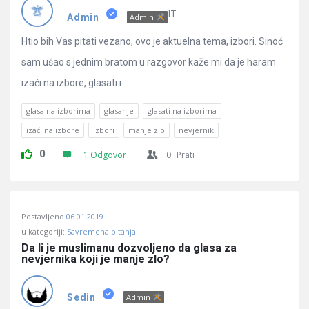
Pitanja
IT
Admin
Admin
Htio bih Vas pitati vezano, ovo je aktuelna tema, izbori. Sinoć
sam ušao s jednim bratom u razgovor kaže mi da je haram
izaći na izbore, glasati i ...
glasa na izborima
glasanje
glasati na izborima
izaći na izbore
izbori
manje zlo
nevjernik
0
1 Odgovor
0
Prati
Postavljeno
06.01.2019
u kategoriji:
Savremena pitanja
Da li je muslimanu dozvoljeno da glasa za 
nevjernika koji je manje zlo?
Sedin
Admin