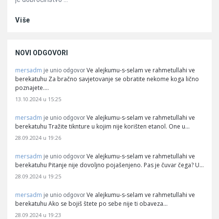
Više
NOVI ODGOVORI
mersadm
Ve alejkumu-s-selam ve rahmetullahi ve
je unio odgovor
berekatuhu Za bračno savjetovanje se obratite nekome koga lično
poznajete.…
13.10.2024 u 15:25
mersadm
Ve alejkumu-s-selam ve rahmetullahi ve
je unio odgovor
berekatuhu Tražite tiknture u kojim nije korišten etanol. One u…
28.09.2024 u 19:26
mersadm
Ve alejkumu-s-selam ve rahmetullahi ve
je unio odgovor
berekatuhu Pitanje nije dovoljno pojašenjeno. Pas je čuvar čega? U…
28.09.2024 u 19:25
mersadm
Ve alejkumu-s-selam ve rahmetullahi ve
je unio odgovor
berekatuhu Ako se bojiš štete po sebe nije ti obaveza…
28.09.2024 u 19:23