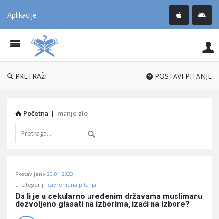
Aplikacije
Pit
Uč
®
PRETRAŽI
POSTAVI PITANJE
Početna
|
manje zlo
Pitaj
Postavljeno
20.01.2023
Učene
u kategoriji:
Savremena pitanja
®
Da li je u sekularno uređenim državama muslimanu 
dozvoljeno glasati na izborima, izaći na izbore?
Latest