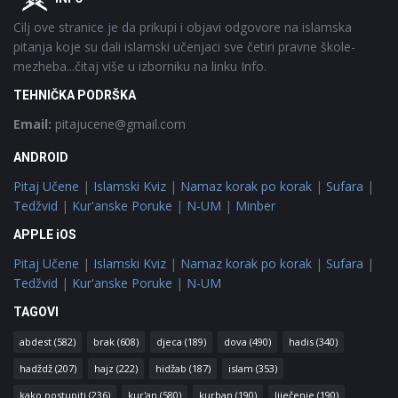
Cilj ove stranice je da prikupi i objavi odgovore na islamska
pitanja koje su dali islamski učenjaci sve četiri pravne škole-
mezheba...čitaj više u izborniku na linku Info.
TEHNIČKA PODRŠKA
Email:
pitajucene@gmail.com
ANDROID
Pitaj Učene
|
Islamski Kviz
|
Namaz korak po korak
|
Sufara
|
Tedžvid
|
Kur'anske Poruke
|
N-UM
|
Minber
APPLE iOS
Pitaj Učene
|
Islamski Kviz
|
Namaz korak po korak
|
Sufara
|
Tedžvid
|
Kur'anske Poruke
|
N-UM
TAGOVI
abdest
(582)
brak
(608)
djeca
(189)
dova
(490)
hadis
(340)
hadždž
(207)
hajz
(222)
hidžab
(187)
islam
(353)
kako postupiti
(236)
kur'an
(580)
kurban
(190)
liječenje
(190)