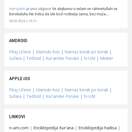
mersadm
Ve alejkumu-s-selam ve rahmetullahi ve
je unio odgovor
berekatuhu Ne treba da ide kod roditelja sama, bez muža.…
28.09.2024 u 19:21
ANDROID
Pitaj Učene
|
Islamski Kviz
|
Namaz korak po korak
|
Sufara
|
Tedžvid
|
Kur'anske Poruke
|
N-UM
|
Minber
APPLE iOS
Pitaj Učene
|
Islamski Kviz
|
Namaz korak po korak
|
Sufara
|
Tedžvid
|
Kur'anske Poruke
|
N-UM
LINKOVI
n-um.com
|
Enciklopedija Kur'ana
|
Enciklopedija hadisa
|