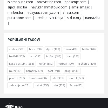
islamhouse.com
|
pozivistine.com
|
spasenje.com
|
zijadljakic.ba
|
hajrudinahmetovic.com
|
amir-smajic
|
minber.ba
|
hidayaacademy.com
|
el-asr.com
|
putsredine.com
|
Predaje BiH Daija
|
s-d-o.org
|
namaz.ba
|
POPULARNI TAGOVI
abdest
(582)
brak
(608)
djeca
(189)
dova
(490)
hadis
(340)
hadždž
(207)
hajz
(222)
hidžab
(187)
islam
(353)
kako postupiti
(236)
kur'an
(580)
kurban
(190)
liječenje
(190)
muž
(187)
namaz
(2377)
post
(748)
propis
(432)
propisi
(207)
ramazan
(246)
sihr
(303)
sunnet
(227)
zabranjeno
(231)
zekat
(356)
zikr
(229)
žena
(433)
Footer
O
INFO