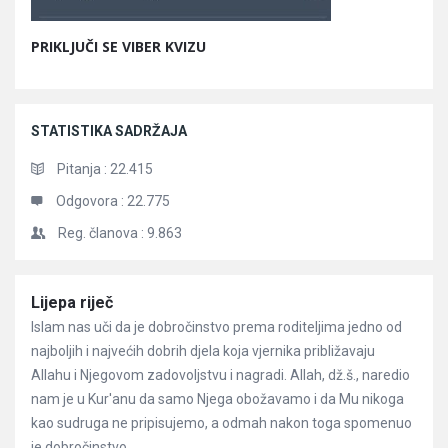
PRIKLJUČI SE VIBER KVIZU
STATISTIKA SADRŽAJA
Pitanja :
22.415
Odgovora :
22.775
Reg. članova :
9.863
Članci
Lijepa riječ
Islam nas uči da je dobročinstvo prema roditeljima jedno od
najboljih i najvećih dobrih djela koja vjernika približavaju
Allahu i Njegovom zadovoljstvu i nagradi. Allah, dž.š., naredio
nam je u Kur'anu da samo Njega obožavamo i da Mu nikoga
kao sudruga ne pripisujemo, a odmah nakon toga spomenuo
je dobročinstvo ...