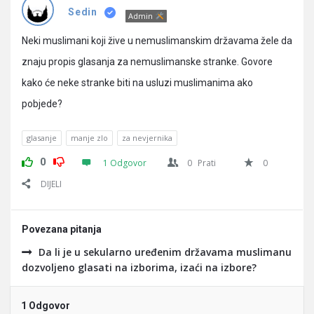
Pitanja
Sedin
Admin
Neki muslimani koji žive u nemuslimanskim državama žele da
znaju propis glasanja za nemuslimanske stranke. Govore
kako će neke stranke biti na usluzi muslimanima ako
pobjede?
glasanje
manje zlo
za nevjernika
0
1 Odgovor
0
Prati
0
DIJELI
Povezana pitanja
Da li je u sekularno uređenim državama muslimanu
dozvoljeno glasati na izborima, izaći na izbore?
1 Odgovor