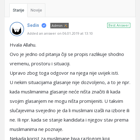
Starije
Novije
Sedin
Best Answer
Admin
Added an answer on 06.01.2019 at 13:10
Hvala Allahu.
Ovo je jedno od pitanja čiji se propis razlikuje shodno
vremenu, prostoru i situaciji.
Upravo zbog toga odgovor na njega nije uvijek isti.
U nekim situacijama glasanje nije dozvoljeno, a to je npr.
kada muslimanima glasanje neće ništa značiti ili kada
svojim glasanjem ne mogu ništa promijeniti. U takvim
slučajevima svejedno je da li muslimani izašli na izbore ili
ne. Ili npr. kada se stanje kandidata i njegov stav prema
muslimanima ne poznaje.
Nekada korist za muslimane biva razlogom koji