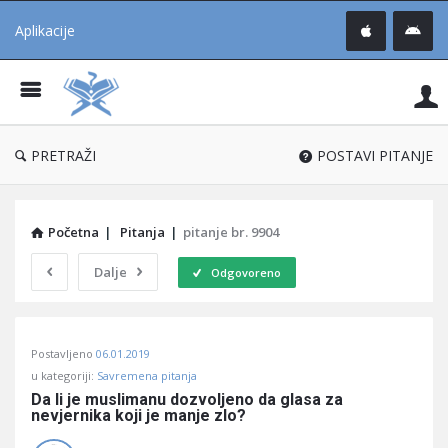
Aplikacije
Pit
Uč
®
PRETRAŽI
POSTAVI PITANJE
Početna
|
Pitanja
|
pitanje br. 9904
Dalje
Odgovoreno
Pitaj
Postavljeno
06.01.2019
Učene
u kategoriji:
Savremena pitanja
®
Da li je muslimanu dozvoljeno da glasa za 
nevjernika koji je manje zlo?
Latest