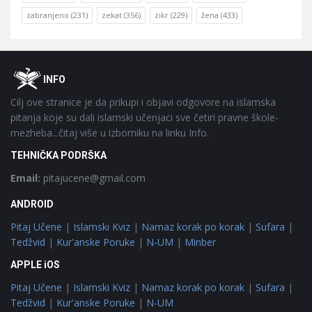
zabranjeno
(231)
zekat
(356)
zikr
(229)
žena
(433)
Footer
O
INFO
Cilj ove stranice je da prikupi i objavi odgovore na islamska
pitanja koje su dali islamski učenjaci sve četiri pravne škole-
mezheba...čitaj više u izborniku na linku Info.
TEHNIČKA PODRŠKA
Email:
pitajucene@gmail.com
ANDROID
Pitaj Učene
|
Islamski Kviz
|
Namaz korak po korak
|
Sufara
|
Tedžvid
|
Kur'anske Poruke
|
N-UM
|
Minber
APPLE iOS
Pitaj Učene
|
Islamski Kviz
|
Namaz korak po korak
|
Sufara
|
Tedžvid
|
Kur'anske Poruke
|
N-UM