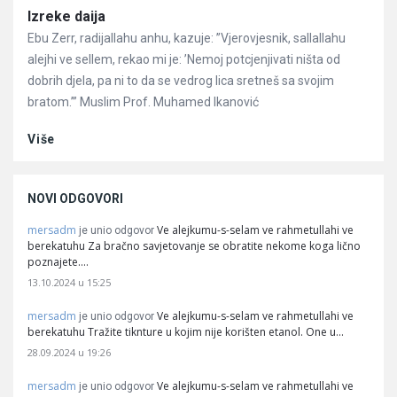
Članci
Izreke daija
Ebu Zerr, radijallahu anhu, kazuje: ”Vjerovjesnik, sallallahu
alejhi ve sellem, rekao mi je: ’Nemoj potcjenjivati ništa od
dobrih djela, pa ni to da se vedrog lica sretneš sa svojim
bratom.’” Muslim Prof. Muhamed Ikanović
Više
NOVI ODGOVORI
mersadm
Ve alejkumu-s-selam ve rahmetullahi ve
je unio odgovor
berekatuhu Za bračno savjetovanje se obratite nekome koga lično
poznajete.…
13.10.2024 u 15:25
mersadm
Ve alejkumu-s-selam ve rahmetullahi ve
je unio odgovor
berekatuhu Tražite tiknture u kojim nije korišten etanol. One u…
28.09.2024 u 19:26
mersadm
Ve alejkumu-s-selam ve rahmetullahi ve
je unio odgovor