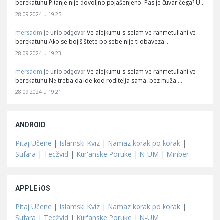
berekatuhu Pitanje nije dovoljno pojašenjeno. Pas je čuvar čega? U…
28.09.2024 u 19:25
mersadm
Ve alejkumu-s-selam ve rahmetullahi ve
je unio odgovor
berekatuhu Ako se bojiš štete po sebe nije ti obaveza…
28.09.2024 u 19:23
mersadm
Ve alejkumu-s-selam ve rahmetullahi ve
je unio odgovor
berekatuhu Ne treba da ide kod roditelja sama, bez muža.…
28.09.2024 u 19:21
ANDROID
Pitaj Učene
|
Islamski Kviz
|
Namaz korak po korak
|
Sufara
|
Tedžvid
|
Kur'anske Poruke
|
N-UM
|
Minber
APPLE iOS
Pitaj Učene
|
Islamski Kviz
|
Namaz korak po korak
|
Sufara
|
Tedžvid
|
Kur'anske Poruke
|
N-UM