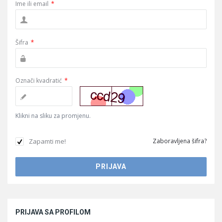
Ime ili email
*
Šifra
*
Označi kvadratić
*
Klikni na sliku za promjenu.
Zapamti me!
Zaboravljena šifra?
Sidebar
PRIJAVA SA PROFILOM