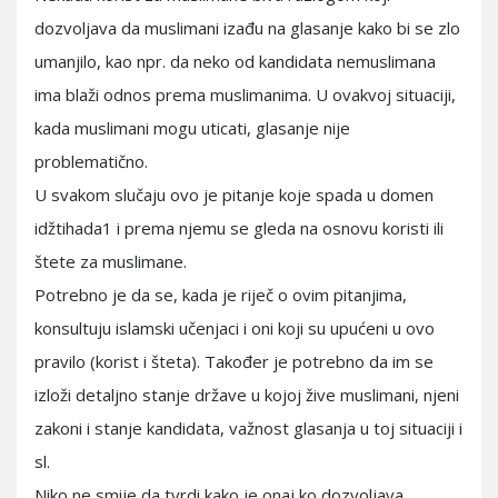
dozvoljava da muslimani izađu na glasanje kako bi se zlo
umanjilo, kao npr. da neko od kandidata nemuslimana
ima blaži odnos prema muslimanima. U ovakvoj situaciji,
kada muslimani mogu uticati, glasanje nije
problematično.
U svakom slučaju ovo je pitanje koje spada u domen
idžtihada1 i prema njemu se gleda na osnovu koristi ili
štete za muslimane.
Potrebno je da se, kada je riječ o ovim pitanjima,
konsultuju islamski učenjaci i oni koji su upućeni u ovo
pravilo (korist i šteta). Također je potrebno da im se
izloži detaljno stanje države u kojoj žive muslimani, njeni
zakoni i stanje kandidata, važnost glasanja u toj situaciji i
sl.
Niko ne smije da tvrdi kako je onaj ko dozvoljava