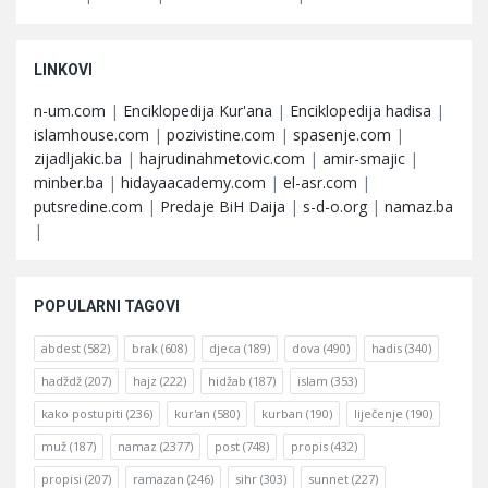
LINKOVI
n-um.com
|
Enciklopedija Kur'ana
|
Enciklopedija hadisa
|
islamhouse.com
|
pozivistine.com
|
spasenje.com
|
zijadljakic.ba
|
hajrudinahmetovic.com
|
amir-smajic
|
minber.ba
|
hidayaacademy.com
|
el-asr.com
|
putsredine.com
|
Predaje BiH Daija
|
s-d-o.org
|
namaz.ba
|
POPULARNI TAGOVI
abdest
(582)
brak
(608)
djeca
(189)
dova
(490)
hadis
(340)
hadždž
(207)
hajz
(222)
hidžab
(187)
islam
(353)
kako postupiti
(236)
kur'an
(580)
kurban
(190)
liječenje
(190)
muž
(187)
namaz
(2377)
post
(748)
propis
(432)
propisi
(207)
ramazan
(246)
sihr
(303)
sunnet
(227)