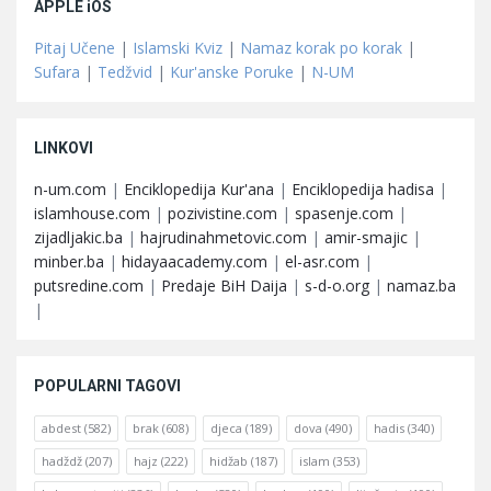
APPLE iOS
Pitaj Učene
|
Islamski Kviz
|
Namaz korak po korak
|
Sufara
|
Tedžvid
|
Kur'anske Poruke
|
N-UM
LINKOVI
n-um.com
|
Enciklopedija Kur'ana
|
Enciklopedija hadisa
|
islamhouse.com
|
pozivistine.com
|
spasenje.com
|
zijadljakic.ba
|
hajrudinahmetovic.com
|
amir-smajic
|
minber.ba
|
hidayaacademy.com
|
el-asr.com
|
putsredine.com
|
Predaje BiH Daija
|
s-d-o.org
|
namaz.ba
|
POPULARNI TAGOVI
abdest
(582)
brak
(608)
djeca
(189)
dova
(490)
hadis
(340)
hadždž
(207)
hajz
(222)
hidžab
(187)
islam
(353)