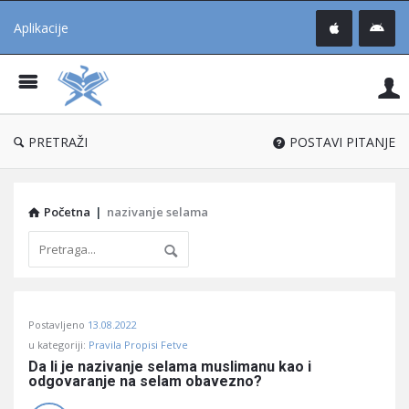
Aplikacije
Pit
Uč
®
PRETRAŽI
POSTAVI PITANJE
Početna
|
nazivanje selama
Pitaj
Postavljeno
13.08.2022
Učene
u kategoriji:
Pravila Propisi Fetve
®
Da li je nazivanje selama muslimanu kao i 
odgovaranje na selam obavezno?
Latest