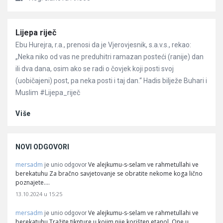
Članci
Lijepa riječ
Ebu Hurejra, r.a., prenosi da je Vjerovjesnik, s.a.v.s., rekao:
„Neka niko od vas ne preduhitri ramazan posteći (ranije) dan
ili dva dana, osim ako se radi o čovjek koji posti svoj
(uobičajeni) post, pa neka posti i taj dan.“ Hadis bilježe Buhari i
Muslim #Lijepa_riječ
Više
NOVI ODGOVORI
mersadm
Ve alejkumu-s-selam ve rahmetullahi ve
je unio odgovor
berekatuhu Za bračno savjetovanje se obratite nekome koga lično
poznajete.…
13.10.2024 u 15:25
mersadm
Ve alejkumu-s-selam ve rahmetullahi ve
je unio odgovor
berekatuhu Tražite tiknture u kojim nije korišten etanol. One u…