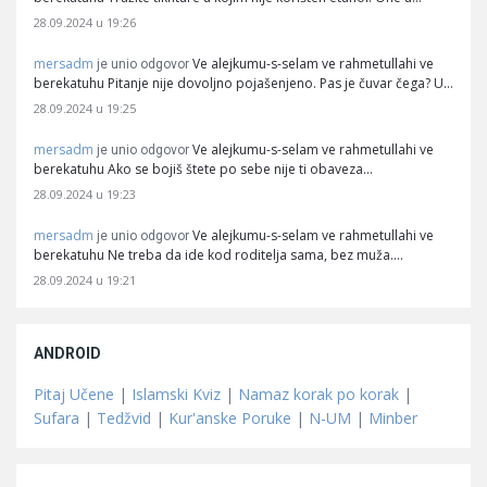
28.09.2024 u 19:26
mersadm
Ve alejkumu-s-selam ve rahmetullahi ve
je unio odgovor
berekatuhu Pitanje nije dovoljno pojašenjeno. Pas je čuvar čega? U…
28.09.2024 u 19:25
mersadm
Ve alejkumu-s-selam ve rahmetullahi ve
je unio odgovor
berekatuhu Ako se bojiš štete po sebe nije ti obaveza…
28.09.2024 u 19:23
mersadm
Ve alejkumu-s-selam ve rahmetullahi ve
je unio odgovor
berekatuhu Ne treba da ide kod roditelja sama, bez muža.…
28.09.2024 u 19:21
ANDROID
Pitaj Učene
|
Islamski Kviz
|
Namaz korak po korak
|
Sufara
|
Tedžvid
|
Kur'anske Poruke
|
N-UM
|
Minber