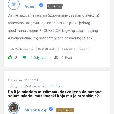
Pitanja
IT
Admin
Admin
Da li je nazivanje selama (izgovaranje Essalamu alejkum)
obavezno i odgovaranje na selam kao pravo jednog
muslimana drugom? QUESTION: Is giving salam (saying
Assalamualaikum) mandatory and answering salam ...
nazivanje selama
nazvati selam
obavezno
selam
0
1 Odgovor
0
Prati
Postavljeno
27.11.2021
u kategoriji:
Međuljudski odnosi Rodbina
Da li je mladom muslimanu dozvoljeno da nazove 
selam mladoj muslimanki koja mu je strankinja?
Mustafa Zg
Urednik