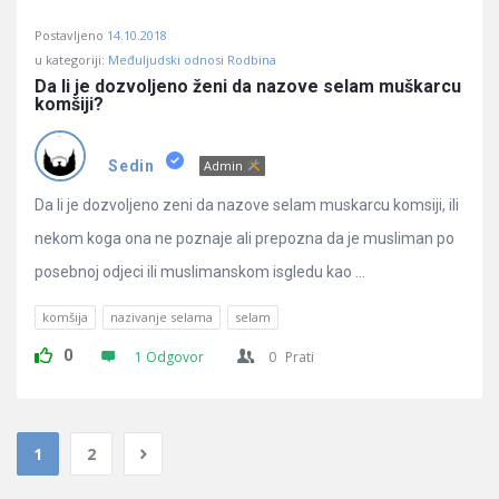
Postavljeno
14.10.2018
u kategoriji:
Međuljudski odnosi Rodbina
Da li je dozvoljeno ženi da nazove selam muškarcu 
komšiji?
Sedin
Admin
Da li je dozvoljeno zeni da nazove selam muskarcu komsiji, ili
nekom koga ona ne poznaje ali prepozna da je musliman po
posebnoj odjeci ili muslimanskom isgledu kao ...
komšija
nazivanje selama
selam
0
1 Odgovor
0
Prati
1
2