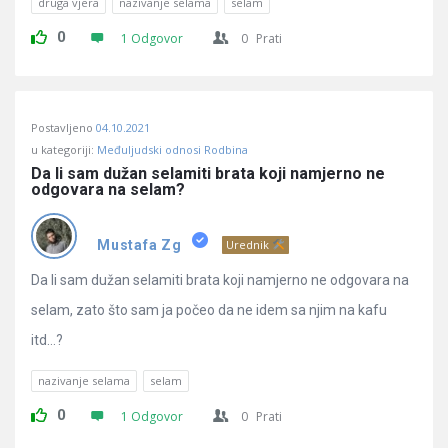
druga vjera
nazivanje selama
selam
0
1 Odgovor
0
Prati
Postavljeno
04.10.2021
u kategoriji:
Međuljudski odnosi Rodbina
Da li sam dužan selamiti brata koji namjerno ne 
odgovara na selam?
Mustafa Zg
Urednik
Da li sam dužan selamiti brata koji namjerno ne odgovara na
selam, zato što sam ja počeo da ne idem sa njim na kafu
itd…?
nazivanje selama
selam
0
1 Odgovor
0
Prati