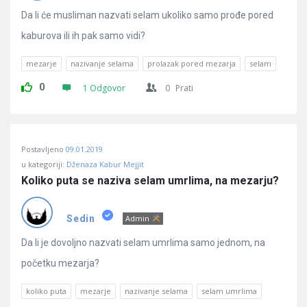
Da li će musliman nazvati selam ukoliko samo prođe pored
kaburova ili ih pak samo vidi?
mezarje
nazivanje selama
prolazak pored mezarja
selam
0
1 Odgovor
0
Prati
Postavljeno
09.01.2019
u kategoriji:
Dženaza Kabur Mejjit
Koliko puta se naziva selam umrlima, na mezarju?
Sedin
Admin
Da li je dovoljno nazvati selam umrlima samo jednom, na
početku mezarja?
koliko puta
mezarje
nazivanje selama
selam umrlima