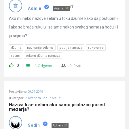
IT
Admin
Admin
Ako mi neko nazove selam u toku džume kako da postupim?
I ako se braća rukuju i selame nakon svakog namaza hoću li i
ja snjima?
džuma
nazivanje selama
poslije namaza
rukovanje
selam
tokom džuma namaza
0
1 Odgovor
0
Prati
Postavljeno
09.01.2019
u kategoriji:
Dženaza Kabur Mejjit
Naziva li se selam ako samo prolazim pored 
mezarja?
Sedin
Admin