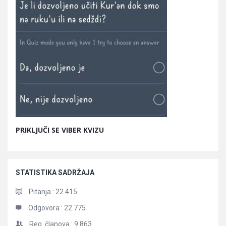
PRIKLJUČI SE VIBER KVIZU
STATISTIKA SADRŽAJA
Pitanja :
22.415
Odgovora :
22.775
Reg. članova :
9.863