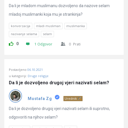
Da li je mladom muslimanu dozvoljeno da nazove selam
mladoj muslimanki koja mu je strankinja?
konverzacija
mladi musliman
muslimanka
nazivanje selama
selam
0
1 Odgovor
0
Prati
Postavljeno
06.10.2021
u kategoriji:
Druge religije
Da li je dozvoljeno drugoj vjeri nazivati selam?
Mustafa Zg
Urednik
Da li je dozvoljeno drugoj vjeri nazivati selam ili suprotno,
odgovoriti na njihov selam?