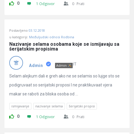
0
1 Odgovor
0
Prati
Postavljeno
03.12.2018
u kategoriji:
Međuljudski odnosi Rodbina
Nazivanje selama osobama koje se ismijavaju sa 
šerijatskim propisima
IT
Admin
Admin
Selam alejkum dali e greh ako ne se selamis so lujge sto se
podigruvaat so serijatski proposi I ne praktikuvaat vjera
makar se raboti za bliska osoba od ...
ismijavanje
nazivanje selama
šerijatski propisi
0
1 Odgovor
0
Prati