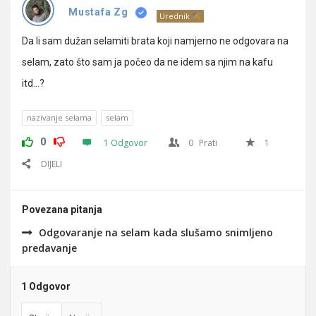
Pitanja
Mustafa Zg
Urednik
Da li sam dužan selamiti brata koji namjerno ne odgovara na
selam, zato što sam ja počeo da ne idem sa njim na kafu
itd…?
nazivanje selama
selam
0
1 Odgovor
0
Prati
1
DIJELI
Povezana pitanja
Odgovaranje na selam kada slušamo snimljeno
predavanje
1 Odgovor