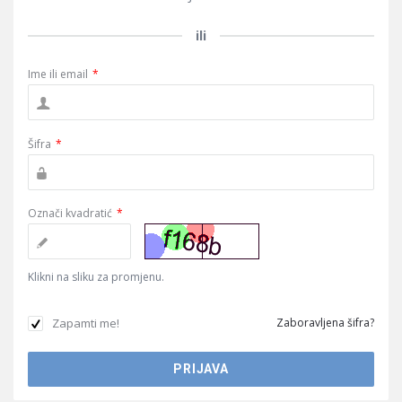
ili
Ime ili email
*
Šifra
*
Označi kvadratić
*
Klikni na sliku za promjenu.
Zapamti me!
Zaboravljena šifra?