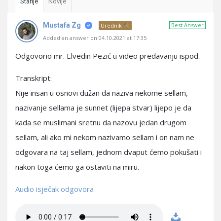
Starije
Novije
Mustafa Zg
Best Answer
Urednik
Added an answer on 04.10.2021 at 17:35
Odgovorio mr. Elvedin Pezić u video predavanju ispod.
Transkript:
Nije insan u osnovi dužan da naziva nekome sellam,
nazivanje sellama je sunnet (lijepa stvar) lijepo je da
kada se muslimani sretnu da nazovu jedan drugom
sellam, ali ako mi nekom nazivamo sellam i on nam ne
odgovara na taj sellam, jednom dvaput ćemo pokušati i
nakon toga ćemo ga ostaviti na miru.
Audio isječak odgovora