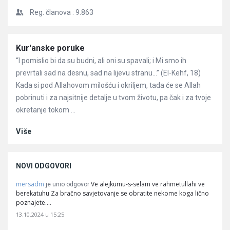
Reg. članova :
9.863
Članci
Kur'anske poruke
“I pomislio bi da su budni, ali oni su spavali; i Mi smo ih
prevrtali sad na desnu, sad na lijevu stranu…” (El-Kehf, 18)
Kada si pod Allahovom milošću i okriljem, tada će se Allah
pobrinuti i za najsitnije detalje u tvom životu, pa čak i za tvoje
okretanje tokom ...
Više
NOVI ODGOVORI
mersadm
Ve alejkumu-s-selam ve rahmetullahi ve
je unio odgovor
berekatuhu Za bračno savjetovanje se obratite nekome koga lično
poznajete.…
13.10.2024 u 15:25