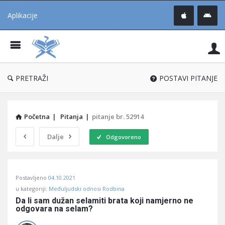
Aplikacije
Pit
Uč
®
PRETRAŽI
POSTAVI PITANJE
Početna
|
Pitanja
|
pitanje br. 52914
Dalje
Odgovoreno
Pitaj
Postavljeno
04.10.2021
Učene
u kategoriji:
Međuljudski odnosi Rodbina
®
Da li sam dužan selamiti brata koji namjerno ne 
odgovara na selam?
Latest