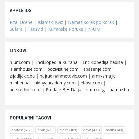
APPLE iOS
Pitaj Učene
|
Islamski Kviz
|
Namaz korak po korak
|
Sufara
|
Tedžvid
|
Kur'anske Poruke
|
N-UM
LINKOVI
n-um.com
|
Enciklopedija Kur'ana
|
Enciklopedija hadisa
|
islamhouse.com
|
pozivistine.com
|
spasenje.com
|
zijadljakic.ba
|
hajrudinahmetovic.com
|
amir-smajic
|
minber.ba
|
hidayaacademy.com
|
el-asr.com
|
putsredine.com
|
Predaje BiH Daija
|
s-d-o.org
|
namaz.ba
|
POPULARNI TAGOVI
abdest
(582)
brak
(608)
djeca
(189)
dova
(490)
hadis
(340)