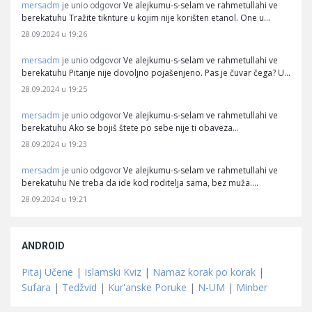
mersadm
Ve alejkumu-s-selam ve rahmetullahi ve
je unio odgovor
berekatuhu Tražite tiknture u kojim nije korišten etanol. One u…
28.09.2024 u 19:26
mersadm
Ve alejkumu-s-selam ve rahmetullahi ve
je unio odgovor
berekatuhu Pitanje nije dovoljno pojašenjeno. Pas je čuvar čega? U…
28.09.2024 u 19:25
mersadm
Ve alejkumu-s-selam ve rahmetullahi ve
je unio odgovor
berekatuhu Ako se bojiš štete po sebe nije ti obaveza…
28.09.2024 u 19:23
mersadm
Ve alejkumu-s-selam ve rahmetullahi ve
je unio odgovor
berekatuhu Ne treba da ide kod roditelja sama, bez muža.…
28.09.2024 u 19:21
ANDROID
Pitaj Učene
|
Islamski Kviz
|
Namaz korak po korak
|
Sufara
|
Tedžvid
|
Kur'anske Poruke
|
N-UM
|
Minber