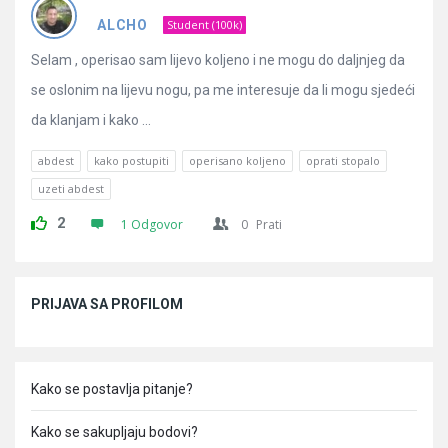
Pitanja
ALCHO
Student (100k)
Selam , operisao sam lijevo koljeno i ne mogu do daljnjeg da
se oslonim na lijevu nogu, pa me interesuje da li mogu sjedeći
da klanjam i kako ...
abdest
kako postupiti
operisano koljeno
oprati stopalo
uzeti abdest
2
1 Odgovor
0
Prati
Sidebar
PRIJAVA SA PROFILOM
Kako se postavlja pitanje?
Kako se sakupljaju bodovi?