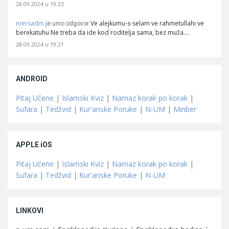
28.09.2024 u 19:23
mersadm
Ve alejkumu-s-selam ve rahmetullahi ve
je unio odgovor
berekatuhu Ne treba da ide kod roditelja sama, bez muža.…
28.09.2024 u 19:21
ANDROID
Pitaj Učene
|
Islamski Kviz
|
Namaz korak po korak
|
Sufara
|
Tedžvid
|
Kur'anske Poruke
|
N-UM
|
Minber
APPLE iOS
Pitaj Učene
|
Islamski Kviz
|
Namaz korak po korak
|
Sufara
|
Tedžvid
|
Kur'anske Poruke
|
N-UM
LINKOVI