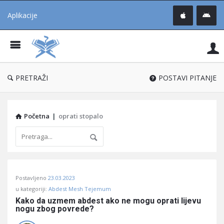
Aplikacije
Pit
Uč
®
PRETRAŽI
POSTAVI PITANJE
Početna
|
oprati stopalo
Pitaj
Postavljeno
23.03.2023
Učene
u kategoriji:
Abdest Mesh Tejemum
®
Kako da uzmem abdest ako ne mogu oprati lijevu 
nogu zbog povrede?
Latest