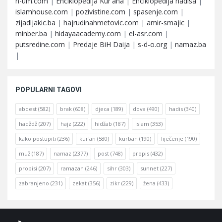
n-um.com
|
Enciklopedija Kur'ana
|
Enciklopedija hadisa
|
islamhouse.com
|
pozivistine.com
|
spasenje.com
|
zijadljakic.ba
|
hajrudinahmetovic.com
|
amir-smajic
|
minber.ba
|
hidayaacademy.com
|
el-asr.com
|
putsredine.com
|
Predaje BiH Daija
|
s-d-o.org
|
namaz.ba
|
POPULARNI TAGOVI
abdest
(582)
brak
(608)
djeca
(189)
dova
(490)
hadis
(340)
hadždž
(207)
hajz
(222)
hidžab
(187)
islam
(353)
kako postupiti
(236)
kur'an
(580)
kurban
(190)
liječenje
(190)
muž
(187)
namaz
(2377)
post
(748)
propis
(432)
propisi
(207)
ramazan
(246)
sihr
(303)
sunnet
(227)
zabranjeno
(231)
zekat
(356)
zikr
(229)
žena
(433)