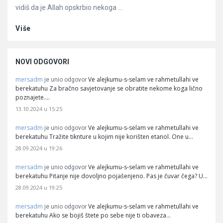
vidiš da je Allah opskrbio nekoga ...
Više
NOVI ODGOVORI
mersadm
Ve alejkumu-s-selam ve rahmetullahi ve
je unio odgovor
berekatuhu Za bračno savjetovanje se obratite nekome koga lično
poznajete.…
13.10.2024 u 15:25
mersadm
Ve alejkumu-s-selam ve rahmetullahi ve
je unio odgovor
berekatuhu Tražite tiknture u kojim nije korišten etanol. One u…
28.09.2024 u 19:26
mersadm
Ve alejkumu-s-selam ve rahmetullahi ve
je unio odgovor
berekatuhu Pitanje nije dovoljno pojašenjeno. Pas je čuvar čega? U…
28.09.2024 u 19:25
mersadm
Ve alejkumu-s-selam ve rahmetullahi ve
je unio odgovor
berekatuhu Ako se bojiš štete po sebe nije ti obaveza…