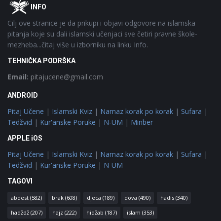
Footer
O
INFO
Cilj ove stranice je da prikupi i objavi odgovore na islamska
pitanja koje su dali islamski učenjaci sve četiri pravne škole-
mezheba...čitaj više u izborniku na linku Info.
TEHNIČKA PODRŠKA
Email:
pitajucene@gmail.com
ANDROID
Pitaj Učene
|
Islamski Kviz
|
Namaz korak po korak
|
Sufara
|
Tedžvid
|
Kur'anske Poruke
|
N-UM
|
Minber
APPLE iOS
Pitaj Učene
|
Islamski Kviz
|
Namaz korak po korak
|
Sufara
|
Tedžvid
|
Kur'anske Poruke
|
N-UM
TAGOVI
abdest
(582)
brak
(608)
djeca
(189)
dova
(490)
hadis
(340)
hadždž
(207)
hajz
(222)
hidžab
(187)
islam
(353)