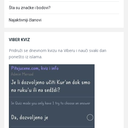
Šta su značke i bodovi?
Najaktivniji članovi
VIBER KVIZ
Pridruži se dnevnom kvizu na Viberu i nauči svaki dan
ponešto iz islama.