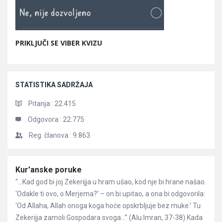
PRIKLJUČI SE VIBER KVIZU
STATISTIKA SADRŽAJA
Pitanja :
22.415
Odgovora :
22.775
Reg. članova :
9.863
Članci
Kur'anske poruke
“…Kad god bi joj Zekerijja u hram ušao, kod nje bi hrane našao.
‘Odakle ti ovo, o Merjema?’ – on bi upitao, a ona bi odgovorila:
‘Od Allaha, Allah onoga koga hoće opskrbljuje bez muke.’ Tu
Zekerijja zamoli Gospodara svoga…” (Alu Imran, 37-38) Kada