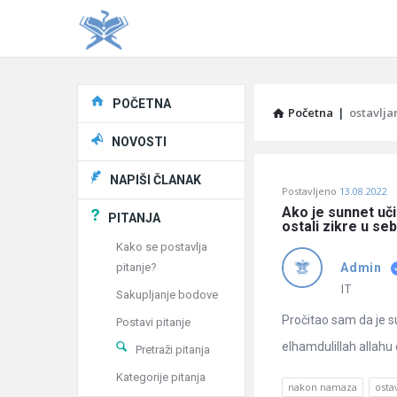
Explore
POČETNA
Početna
|
ostavlja
NOVOSTI
Pitaj
NAPIŠI ČLANAK
Postavljeno
13.08.2022
Učene
Ako je sunnet uči
PITANJA
ostali zikre u seb
®
Kako se postavlja
pitanje?
Admin
Latest
IT
Sakupljanje bodove
Pitanja
Pročitao sam da je 
Postavi pitanje
elhamdulillah allahu e
Pretraži pitanja
Kategorije pitanja
nakon namaza
osta