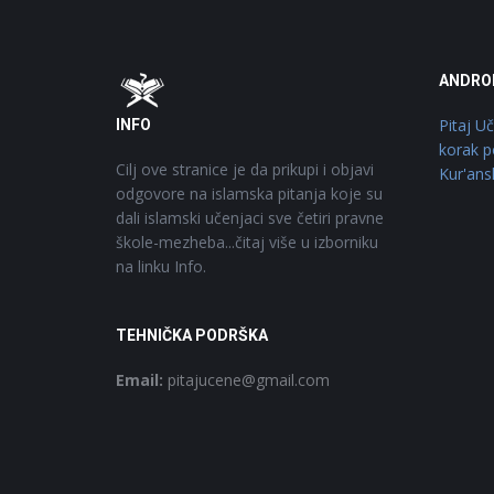
Footer
O
ANDRO
Pitaj U
INFO
korak p
Cilj ove stranice je da prikupi i objavi
Kur'ans
odgovore na islamska pitanja koje su
dali islamski učenjaci sve četiri pravne
škole-mezheba...čitaj više u izborniku
na linku Info.
TEHNIČKA PODRŠKA
Email:
pitajucene@gmail.com