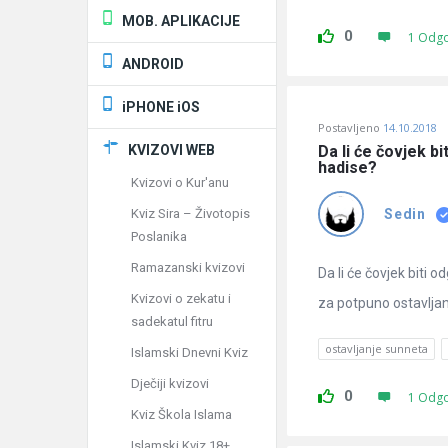
MOB. APLIKACIJE
0
1 Odg
ANDROID
iPHONE iOS
Postavljeno
14.10.2018
KVIZOVI WEB
Da li će čovjek b
hadise?
Kvizovi o Kur'anu
Kviz Sira – Životopis
Sedin
Poslanika
Ramazanski kvizovi
Da li će čovjek biti
Kvizovi o zekatu i
za potpuno ostavljan
sadekatul fitru
ostavljanje sunneta
Islamski Dnevni Kviz
Dječiji kvizovi
0
1 Odg
Kviz Škola Islama
Islamski Kviz 18+