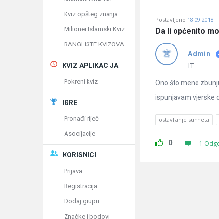
Kviz opšteg znanja
Postavljeno
18.09.2018
Milioner Islamski Kviz
Da li općenito m
RANGLISTE KVIZOVA
Admin
IT
KVIZ APLIKACIJA
Pokreni kviz
Ono što mene zbunjuj
ispunjavam vjerske du
IGRE
Pronađi riječ
ostavljanje sunneta
Asocijacije
0
1 Odg
KORISNICI
Prijava
Registracija
Dodaj grupu
Značke i bodovi