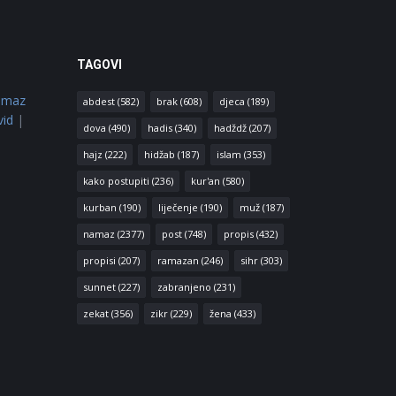
TAGOVI
amaz
abdest
(582)
brak
(608)
djeca
(189)
vid
|
dova
(490)
hadis
(340)
hadždž
(207)
hajz
(222)
hidžab
(187)
islam
(353)
kako postupiti
(236)
kur'an
(580)
kurban
(190)
liječenje
(190)
muž
(187)
namaz
(2377)
post
(748)
propis
(432)
propisi
(207)
ramazan
(246)
sihr
(303)
sunnet
(227)
zabranjeno
(231)
zekat
(356)
zikr
(229)
žena
(433)