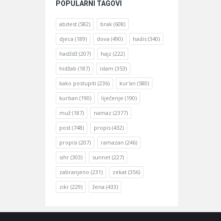
POPULARNI TAGOVI
abdest
(582)
brak
(608)
djeca
(189)
dova
(490)
hadis
(340)
hadždž
(207)
hajz
(222)
hidžab
(187)
islam
(353)
kako postupiti
(236)
kur'an
(580)
kurban
(190)
liječenje
(190)
muž
(187)
namaz
(2377)
post
(748)
propis
(432)
propisi
(207)
ramazan
(246)
sihr
(303)
sunnet
(227)
zabranjeno
(231)
zekat
(356)
zikr
(229)
žena
(433)