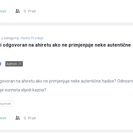
ovor
0
Prati
u kategoriji:
Hadisi Predaje
iti odgovoran na ahiretu ako ne primjenjuje neke autentične 
Admin
 odgovoran na ahiretu ako ne primjenjuje neke autentične hadise? Odnosno,
je sunneta slijedi kazna?
sunnet
ovor
0
Prati