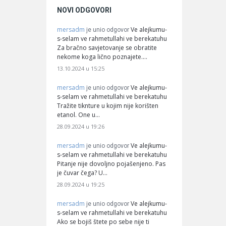
NOVI ODGOVORI
mersadm
Ve alejkumu-
je unio odgovor
s-selam ve rahmetullahi ve berekatuhu
Za bračno savjetovanje se obratite
nekome koga lično poznajete.…
13.10.2024 u 15:25
mersadm
Ve alejkumu-
je unio odgovor
s-selam ve rahmetullahi ve berekatuhu
Tražite tiknture u kojim nije korišten
etanol. One u…
28.09.2024 u 19:26
mersadm
Ve alejkumu-
je unio odgovor
s-selam ve rahmetullahi ve berekatuhu
Pitanje nije dovoljno pojašenjeno. Pas
je čuvar čega? U…
28.09.2024 u 19:25
mersadm
Ve alejkumu-
je unio odgovor
s-selam ve rahmetullahi ve berekatuhu
Ako se bojiš štete po sebe nije ti