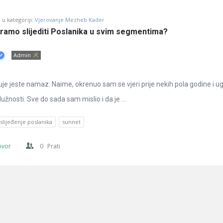
u kategoriji:
Vjerovanje Mezheb Kader
oramo slijediti Poslanika u svim segmentima?
Admin
e jeste namaz. Naime, okrenuo sam se vjeri prije nekih pola godine i 
žnosti. Sve do sada sam mislio i da je ...
slijeđenje poslanika
sunnet
ovor
0
Prati