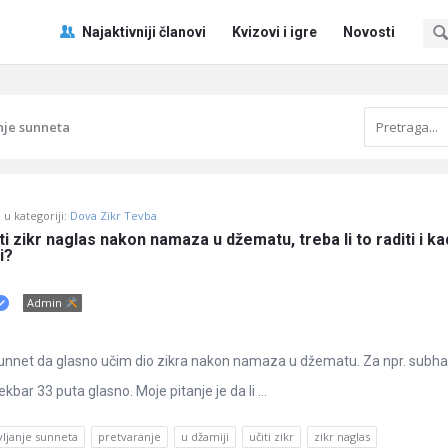
Pitaj
Pitaj
Najaktivniji članovi
Kvizovi i igre
Novosti
Učene
Učene
®
®
Navigacija
nje sunneta
u kategoriji:
Dova Zikr Tevba
ti zikr naglas nakon namaza u džematu, treba li to raditi i ka
i?
Admin
sunnet da glasno učim dio zikra nakon namaza u džematu. Za npr. subha
kbar 33 puta glasno. Moje pitanje je da li ...
vljanje sunneta
pretvaranje
u džamiji
učiti zikr
zikr naglas