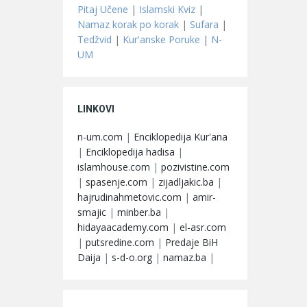
Pitaj Učene
|
Islamski Kviz
|
Namaz korak po korak
|
Sufara
|
Tedžvid
|
Kur'anske Poruke
|
N-
UM
LINKOVI
n-um.com
|
Enciklopedija Kur'ana
|
Enciklopedija hadisa
|
islamhouse.com
|
pozivistine.com
|
spasenje.com
|
zijadljakic.ba
|
hajrudinahmetovic.com
|
amir-
smajic
|
minber.ba
|
hidayaacademy.com
|
el-asr.com
|
putsredine.com
|
Predaje BiH
Daija
|
s-d-o.org
|
namaz.ba
|