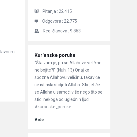
Pitanja :
22.415
Odgovora :
22.775
Reg. članova :
9.863
uglavnom
Članci
Kur'anske poruke
“Šta vam je, pa se Allahove veličine
ne bojite?!” (Nuh, 13) Onaj ko
spozna Allahovu veličinu, takav će
se istinski stidjeti Allaha. Stidjet će
se Allaha u samoći više nego što se
stidi nekoga od uglednih ljudi.
#kuranske_poruke
Više