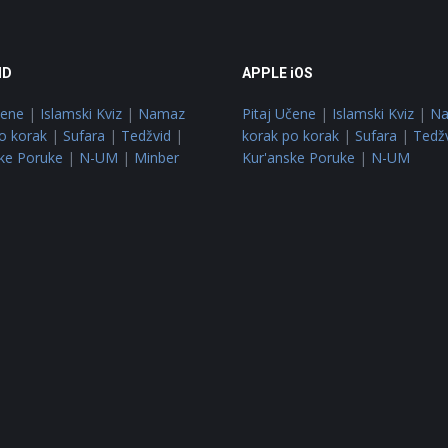
ID
APPLE iOS
čene
|
Islamski Kviz
|
Namaz
Pitaj Učene
|
Islamski Kviz
|
N
o korak
|
Sufara
|
Tedžvid
|
korak po korak
|
Sufara
|
Tedž
ke Poruke
|
N-UM
|
Minber
Kur'anske Poruke
|
N-UM