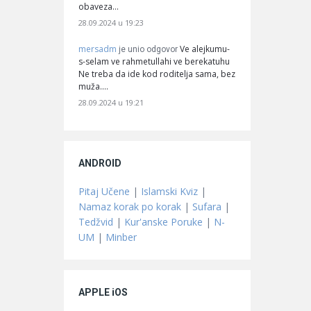
obaveza…
28.09.2024 u 19:23
mersadm
Ve alejkumu-
je unio odgovor
s-selam ve rahmetullahi ve berekatuhu
Ne treba da ide kod roditelja sama, bez
muža.…
28.09.2024 u 19:21
ANDROID
Pitaj Učene
|
Islamski Kviz
|
Namaz korak po korak
|
Sufara
|
Tedžvid
|
Kur'anske Poruke
|
N-
UM
|
Minber
APPLE iOS