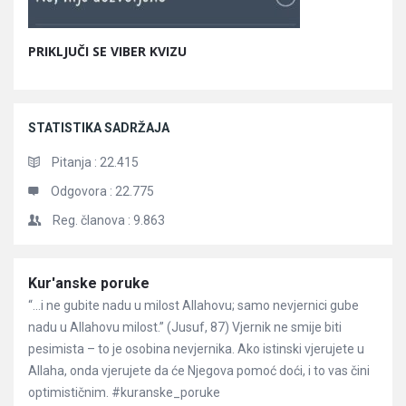
PRIKLJUČI SE VIBER KVIZU
STATISTIKA SADRŽAJA
Pitanja :
22.415
Odgovora :
22.775
Reg. članova :
9.863
Članci
Kur'anske poruke
“…i ne gubite nadu u milost Allahovu; samo nevjernici gube
nadu u Allahovu milost.” (Jusuf, 87) Vjernik ne smije biti
pesimista – to je osobina nevjernika. Ako istinski vjerujete u
Allaha, onda vjerujete da će Njegova pomoć doći, i to vas čini
optimističnim. #kuranske_poruke