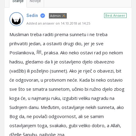
Starije
Novije
Sedin
Best Answer
Admin
Added an answer on 14.10.2018 at 14:25
Musliman treba raditi prema sunnetu i ne treba
prihvatiti jedan, a ostaviti drugi dio, jer je sve
Poslanikova, ﷺ, praksa. Ako neko ostavi rad po nekom
hadisu, gledamo da li je ostavljeno djelo obavezno
(vadžib) ili poželjno (sunnet). Ako je riječ o obavezi, bit
će odgovoran, u protivnom neće. Kada bi neko ostavio
sve što se smatra sunnetom, učinio bi ružno djelo zbog
koga će, u najmanju ruku, izgubiti veliku nagradu na
Sudnjem danu. Međutim, ostavljanje nekih sunneta, ako
Bog da, ne povlači odgovornost, ali se samim
ostavljanjem toga, svakako, gubi veliko dobro, a Allah,
dželle šanuhu, najbolje zna.