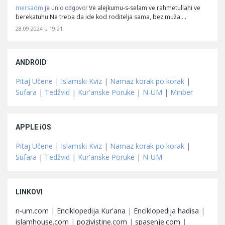
mersadm
Ve alejkumu-s-selam ve rahmetullahi ve
je unio odgovor
berekatuhu Ne treba da ide kod roditelja sama, bez muža.…
28.09.2024 u 19:21
ANDROID
Pitaj Učene
|
Islamski Kviz
|
Namaz korak po korak
|
Sufara
|
Tedžvid
|
Kur'anske Poruke
|
N-UM
|
Minber
APPLE iOS
Pitaj Učene
|
Islamski Kviz
|
Namaz korak po korak
|
Sufara
|
Tedžvid
|
Kur'anske Poruke
|
N-UM
LINKOVI
n-um.com
|
Enciklopedija Kur'ana
|
Enciklopedija hadisa
|
islamhouse.com
|
pozivistine.com
|
spasenje.com
|