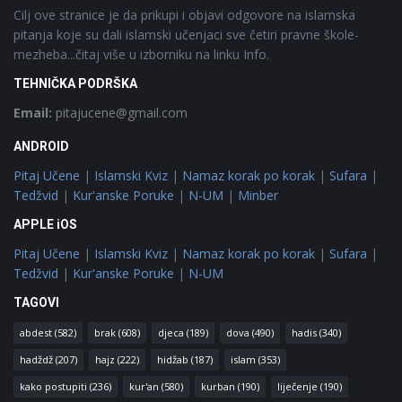
Cilj ove stranice je da prikupi i objavi odgovore na islamska
pitanja koje su dali islamski učenjaci sve četiri pravne škole-
mezheba...čitaj više u izborniku na linku Info.
TEHNIČKA PODRŠKA
Email:
pitajucene@gmail.com
ANDROID
Pitaj Učene
|
Islamski Kviz
|
Namaz korak po korak
|
Sufara
|
Tedžvid
|
Kur'anske Poruke
|
N-UM
|
Minber
APPLE iOS
Pitaj Učene
|
Islamski Kviz
|
Namaz korak po korak
|
Sufara
|
Tedžvid
|
Kur'anske Poruke
|
N-UM
TAGOVI
abdest
(582)
brak
(608)
djeca
(189)
dova
(490)
hadis
(340)
hadždž
(207)
hajz
(222)
hidžab
(187)
islam
(353)
kako postupiti
(236)
kur'an
(580)
kurban
(190)
liječenje
(190)