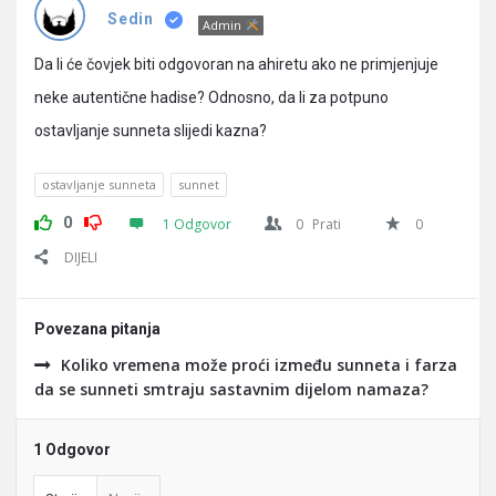
Pitanja
Sedin
Admin
Da li će čovjek biti odgovoran na ahiretu ako ne primjenjuje
neke autentične hadise? Odnosno, da li za potpuno
ostavljanje sunneta slijedi kazna?
ostavljanje sunneta
sunnet
0
1 Odgovor
0
Prati
0
DIJELI
Povezana pitanja
Koliko vremena može proći između sunneta i farza
da se sunneti smtraju sastavnim dijelom namaza?
1 Odgovor