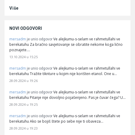
Više
NOVI ODGOVORI
mersadm
Ve alejkumu-s-selam ve rahmetullahi ve
je unio odgovor
berekatuhu Za bračno savjetovanje se obratite nekome koga lično
poznajete.…
13.10.2024 u 15:25
mersadm
Ve alejkumu-s-selam ve rahmetullahi ve
je unio odgovor
berekatuhu Tražite tiknture u kojim nije korišten etanol. One u…
28.09.2024 u 19:26
mersadm
Ve alejkumu-s-selam ve rahmetullahi ve
je unio odgovor
berekatuhu Pitanje nije dovoljno pojašenjeno. Pas je čuvar čega? U…
28.09.2024 u 19:25
mersadm
Ve alejkumu-s-selam ve rahmetullahi ve
je unio odgovor
berekatuhu Ako se bojiš štete po sebe nije ti obaveza…
28.09.2024 u 19:23