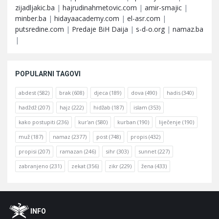
zijadljakic.ba
|
hajrudinahmetovic.com
|
amir-smajic
|
minber.ba
|
hidayaacademy.com
|
el-asr.com
|
putsredine.com
|
Predaje BiH Daija
|
s-d-o.org
|
namaz.ba
|
POPULARNI TAGOVI
abdest
(582)
brak
(608)
djeca
(189)
dova
(490)
hadis
(340)
hadždž
(207)
hajz
(222)
hidžab
(187)
islam
(353)
kako postupiti
(236)
kur'an
(580)
kurban
(190)
liječenje
(190)
muž
(187)
namaz
(2377)
post
(748)
propis
(432)
propisi
(207)
ramazan
(246)
sihr
(303)
sunnet
(227)
zabranjeno
(231)
zekat
(356)
zikr
(229)
žena
(433)
Footer
O
INFO