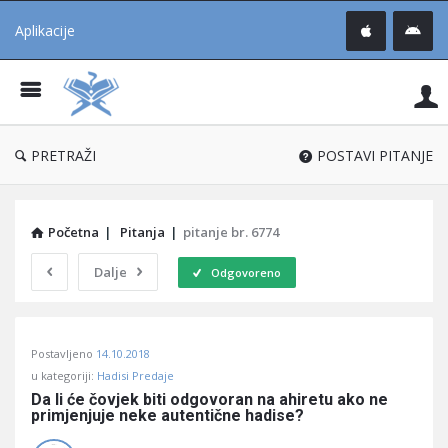
Aplikacije
Pit
Uč
®
PRETRAŽI
POSTAVI PITANJE
Početna
|
Pitanja
|
pitanje br. 6774
Dalje
Odgovoreno
Pitaj
Postavljeno
14.10.2018
Učene
u kategoriji:
Hadisi Predaje
®
Da li će čovjek biti odgovoran na ahiretu ako ne 
primjenjuje neke autentične hadise?
Latest