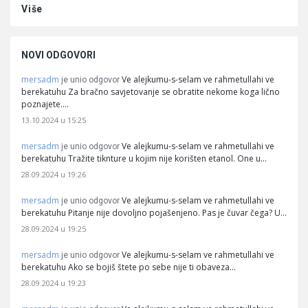
Više
NOVI ODGOVORI
mersadm
Ve alejkumu-s-selam ve rahmetullahi ve
je unio odgovor
berekatuhu Za bračno savjetovanje se obratite nekome koga lično
poznajete.…
13.10.2024 u 15:25
mersadm
Ve alejkumu-s-selam ve rahmetullahi ve
je unio odgovor
berekatuhu Tražite tiknture u kojim nije korišten etanol. One u…
28.09.2024 u 19:26
mersadm
Ve alejkumu-s-selam ve rahmetullahi ve
je unio odgovor
berekatuhu Pitanje nije dovoljno pojašenjeno. Pas je čuvar čega? U…
28.09.2024 u 19:25
mersadm
Ve alejkumu-s-selam ve rahmetullahi ve
je unio odgovor
berekatuhu Ako se bojiš štete po sebe nije ti obaveza…
28.09.2024 u 19:23