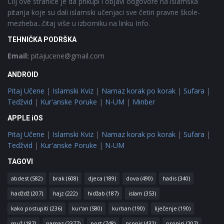
Cilj ove stranice je da prikupi i objavi odgovore na islamska
pitanja koje su dali islamski učenjaci sve četiri pravne škole-
mezheba...čitaj više u izborniku na linku Info.
TEHNIČKA PODRŠKA
Email:
pitajucene@gmail.com
ANDROID
Pitaj Učene
|
Islamski Kviz
|
Namaz korak po korak
|
Sufara
|
Tedžvid
|
Kur'anske Poruke
|
N-UM
|
Minber
APPLE iOS
Pitaj Učene
|
Islamski Kviz
|
Namaz korak po korak
|
Sufara
|
Tedžvid
|
Kur'anske Poruke
|
N-UM
TAGOVI
abdest
(582)
brak
(608)
djeca
(189)
dova
(490)
hadis
(340)
hadždž
(207)
hajz
(222)
hidžab
(187)
islam
(353)
kako postupiti
(236)
kur'an
(580)
kurban
(190)
liječenje
(190)
muž
(187)
namaz
(2377)
post
(748)
propis
(432)
propisi
(207)