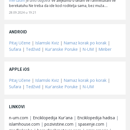
mersadm
Ve alejkumu-s-selam ve rahmetullahi ve
je unio odgovor
berekatuhu Ne treba da ide kod roditelja sama, bez muža.…
28.09.2024 u 19:21
ANDROID
Pitaj Učene
|
Islamski Kviz
|
Namaz korak po korak
|
Sufara
|
Tedžvid
|
Kur'anske Poruke
|
N-UM
|
Minber
APPLE iOS
Pitaj Učene
|
Islamski Kviz
|
Namaz korak po korak
|
Sufara
|
Tedžvid
|
Kur'anske Poruke
|
N-UM
LINKOVI
n-um.com
|
Enciklopedija Kur'ana
|
Enciklopedija hadisa
|
islamhouse.com
|
pozivistine.com
|
spasenje.com
|