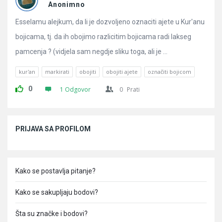
Pitanja
Anonimno
Esselamu alejkum, da li je dozvoljeno oznaciti ajete u Kur'anu
bojicama, tj. da ih obojimo razlicitim bojicama radi lakseg
pamcenja ? (vidjela sam negdje sliku toga, ali je ...
kur'an
markirati
obojiti
obojiti ajete
označiti bojicom
0
1 Odgovor
0
Prati
Sidebar
PRIJAVA SA PROFILOM
Kako se postavlja pitanje?
Kako se sakupljaju bodovi?
Šta su značke i bodovi?