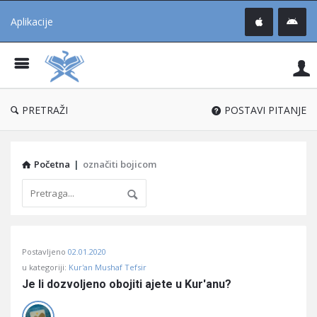
Aplikacije
Pit
Uč
®
PRETRAŽI
POSTAVI PITANJE
Početna
|
označiti bojicom
Pitaj
Postavljeno
02.01.2020
Učene
u kategoriji:
Kur'an Mushaf Tefsir
®
Je li dozvoljeno obojiti ajete u Kur'anu?
Latest