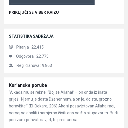
PRIKLJUČI SE VIBER KVIZU
STATISTIKA SADRŽAJA
Pitanja :
22.415
Odgovora :
22.775
Reg. članova :
9.863
Članci
Kur'anske poruke
“A kada mu se rekne: “Boj se Allaha!” – on onda iz inata
griješi. Njemu je dosta Džehennem, a on je, doista, grozno
boravište.” (El-Bekara, 206) Ako si posavjetovan Allaha radi,
nemoj se oholiti i namjerno činiti ono na što si upozoren. Budi
ponizan i prihvati savjet, te prestani sa ...