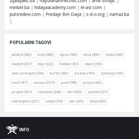
zijadljakic.ba
|
hajrudinahmetovic.com
|
amir-smajic
|
minber.ba
|
hidayaacademy.com
|
el-asr.com
|
putsredine.com
|
Predaje BiH Daija
|
s-d-o.org
|
namaz.ba
|
POPULARNI TAGOVI
abdest
(582)
brak
(608)
djeca
(189)
dova
(490)
hadis
(340)
hadždž
(207)
hajz
(222)
hidžab
(187)
islam
(353)
kako postupiti
(236)
kur'an
(580)
kurban
(190)
liječenje
(190)
muž
(187)
namaz
(2377)
post
(748)
propis
(432)
propisi
(207)
ramazan
(246)
sihr
(303)
sunnet
(227)
zabranjeno
(231)
zekat
(356)
zikr
(229)
žena
(433)
Footer
O
INFO