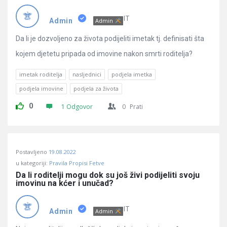
Pitanja
IT
Admin
Admin
Da li je dozvoljeno za života podijeliti imetak tj. definisati šta
kojem djetetu pripada od imovine nakon smrti roditelja?
imetak roditelja
nasljednici
podjela imetka
podjela imovine
podjela za života
0
1 Odgovor
0
Prati
Postavljeno
19.08.2022
u kategoriji:
Pravila Propisi Fetve
Da li roditelji mogu dok su još živi podijeliti svoju 
imovinu na kćer i unučad?
IT
Admin
Admin