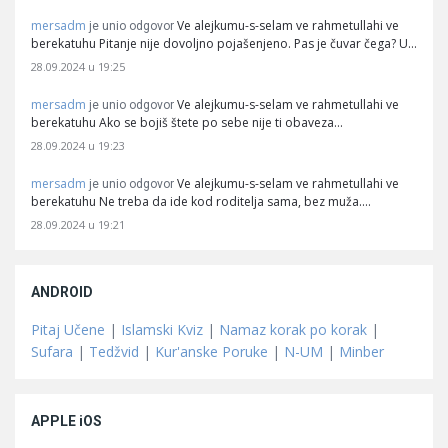
mersadm
Ve alejkumu-s-selam ve rahmetullahi ve
je unio odgovor
berekatuhu Pitanje nije dovoljno pojašenjeno. Pas je čuvar čega? U…
28.09.2024 u 19:25
mersadm
Ve alejkumu-s-selam ve rahmetullahi ve
je unio odgovor
berekatuhu Ako se bojiš štete po sebe nije ti obaveza…
28.09.2024 u 19:23
mersadm
Ve alejkumu-s-selam ve rahmetullahi ve
je unio odgovor
berekatuhu Ne treba da ide kod roditelja sama, bez muža.…
28.09.2024 u 19:21
ANDROID
Pitaj Učene
|
Islamski Kviz
|
Namaz korak po korak
|
Sufara
|
Tedžvid
|
Kur'anske Poruke
|
N-UM
|
Minber
APPLE iOS