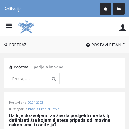
Aplikacije
Pit
Uč
®
PRETRAŽI
POSTAVI PITANJE
Početna
|
podjela imovine
Pitaj
Postavljeno
20.01.2023
Učene
u kategoriji:
Pravila Propisi Fetve
®
Da li je dozvoljeno za života podijeliti imetak tj. 
definisati šta kojem djetetu pripada od imovine 
Latest
nakon smrti roditelja?