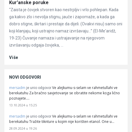
Članci
Kur'anske poruke
“Zaista je čovjek stvoren kao nestrpljiv i vrlo pohlepan. Kada
ga kakvo zlo i nevolja stignu, jauče i zapomaže, a kada ga
dobro stigne, škrtari i prestaje da dijeli. (Ovakvi nisu) samo oni
koji klanjaju, koji ustrajno namaz izvršavaju…” (El-Me'aridž,
19-23) Čuvanje namaza i ustrajavanje na njegovom
izvršavanju odgaja čovjeka, ...
Više
NOVI ODGOVORI
mersadm
Ve alejkumu-s-selam ve rahmetullahi ve
je unio odgovor
berekatuhu Za bračno savjetovanje se obratite nekome koga lično
poznajete.…
13.10.2024 u 15:25
mersadm
Ve alejkumu-s-selam ve rahmetullahi ve
je unio odgovor
berekatuhu Tražite tiknture u kojim nije korišten etanol. One u…
28.09.2024 u 19:26