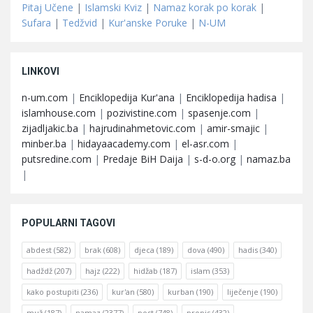
Pitaj Učene
|
Islamski Kviz
|
Namaz korak po korak
|
Sufara
|
Tedžvid
|
Kur'anske Poruke
|
N-UM
LINKOVI
n-um.com
|
Enciklopedija Kur'ana
|
Enciklopedija hadisa
|
islamhouse.com
|
pozivistine.com
|
spasenje.com
|
zijadljakic.ba
|
hajrudinahmetovic.com
|
amir-smajic
|
minber.ba
|
hidayaacademy.com
|
el-asr.com
|
putsredine.com
|
Predaje BiH Daija
|
s-d-o.org
|
namaz.ba
|
POPULARNI TAGOVI
abdest
(582)
brak
(608)
djeca
(189)
dova
(490)
hadis
(340)
hadždž
(207)
hajz
(222)
hidžab
(187)
islam
(353)
kako postupiti
(236)
kur'an
(580)
kurban
(190)
liječenje
(190)
muž
(187)
namaz
(2377)
post
(748)
propis
(432)