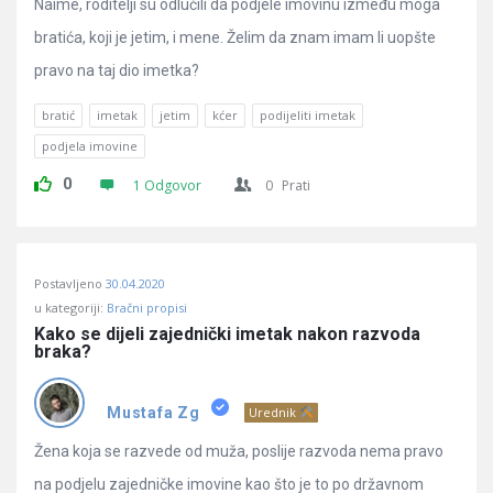
Naime, roditelji su odlučili da podjele imovinu između moga
bratića, koji je jetim, i mene. Želim da znam imam li uopšte
pravo na taj dio imetka?
bratić
imetak
jetim
kćer
podijeliti imetak
podjela imovine
0
1 Odgovor
0
Prati
Postavljeno
30.04.2020
u kategoriji:
Bračni propisi
Kako se dijeli zajednički imetak nakon razvoda 
braka?
Mustafa Zg
Urednik
Žena koja se razvede od muža, poslije razvoda nema pravo
na podjelu zajedničke imovine kao što je to po državnom