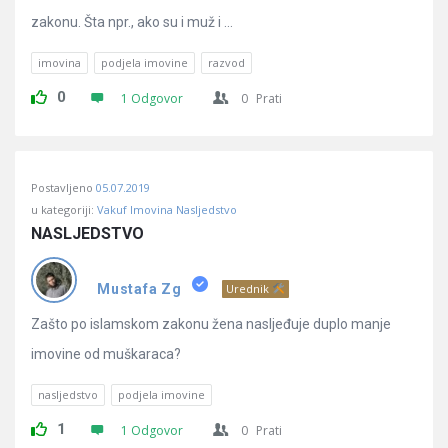
zakonu. Šta npr., ako su i muž i ...
imovina
podjela imovine
razvod
0
1 Odgovor
0
Prati
Postavljeno
05.07.2019
u kategoriji:
Vakuf Imovina Nasljedstvo
NASLJEDSTVO
Mustafa Zg
Urednik
Zašto po islamskom zakonu žena nasljeđuje duplo manje
imovine od muškaraca?
nasljedstvo
podjela imovine
1
1 Odgovor
0
Prati