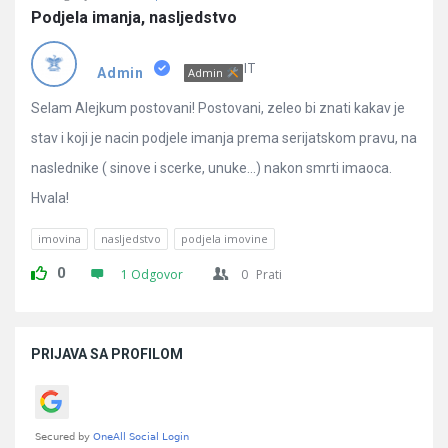
Podjela imanja, nasljedstvo
IT
Admin
Admin
Selam Alejkum postovani! Postovani, zeleo bi znati kakav je
stav i koji je nacin podjele imanja prema serijatskom pravu, na
naslednike ( sinove i scerke, unuke…) nakon smrti imaoca.
Hvala!
imovina
nasljedstvo
podjela imovine
0
1 Odgovor
0
Prati
Sidebar
PRIJAVA SA PROFILOM