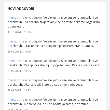
NOVI ODGOVORI
mersadm
Ve alejkumu-s-selam ve rahmetullahi ve
je unio odgovor
berekatuhu Za bračno savjetovanje se obratite nekome koga lično
poznajete.…
13.10.2024 u 15:25
mersadm
Ve alejkumu-s-selam ve rahmetullahi ve
je unio odgovor
berekatuhu Tražite tiknture u kojim nije korišten etanol. One u…
28.09.2024 u 19:26
mersadm
Ve alejkumu-s-selam ve rahmetullahi ve
je unio odgovor
berekatuhu Pitanje nije dovoljno pojašenjeno. Pas je čuvar čega? U…
28.09.2024 u 19:25
mersadm
Ve alejkumu-s-selam ve rahmetullahi ve
je unio odgovor
berekatuhu Ako se bojiš štete po sebe nije ti obaveza…
28.09.2024 u 19:23
mersadm
Ve alejkumu-s-selam ve rahmetullahi ve
je unio odgovor
berekatuhu Ne treba da ide kod roditelja sama, bez muža.…
28.09.2024 u 19:21