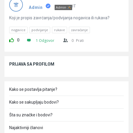
Pitanja
IT
Admin
Admin
Koji je propis zavrćanja/podvijanja nogavica ili rukava?
nogavice
podvijanje
rukave
zavraćanje
0
1 Odgovor
0
Prati
Sidebar
PRIJAVA SA PROFILOM
Kako se postavlja pitanje?
Kako se sakupljaju bodovi?
Šta su značke i bodovi?
Najaktivniji članovi