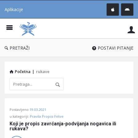
Aplikacije
Pit
Uč
®
PRETRAŽI
POSTAVI PITANJE
Početna
|
rukave
Pitaj
Postavljeno
19.03.2021
Učene
u kategoriji:
Pravila Propisi Fetve
®
Koji je propis zavrćanja-podvijanja nogavica ili 
rukava?
Latest