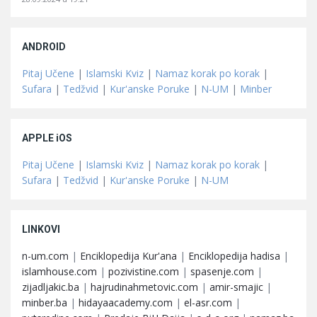
ANDROID
Pitaj Učene
|
Islamski Kviz
|
Namaz korak po korak
|
Sufara
|
Tedžvid
|
Kur'anske Poruke
|
N-UM
|
Minber
APPLE iOS
Pitaj Učene
|
Islamski Kviz
|
Namaz korak po korak
|
Sufara
|
Tedžvid
|
Kur'anske Poruke
|
N-UM
LINKOVI
n-um.com
|
Enciklopedija Kur'ana
|
Enciklopedija hadisa
|
islamhouse.com
|
pozivistine.com
|
spasenje.com
|
zijadljakic.ba
|
hajrudinahmetovic.com
|
amir-smajic
|
minber.ba
|
hidayaacademy.com
|
el-asr.com
|