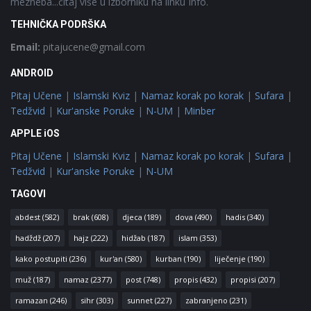
mezheba...čitaj više u izborniku na linku Info.
TEHNIČKA PODRŠKA
Email:
pitajucene@gmail.com
ANDROID
Pitaj Učene
|
Islamski Kviz
|
Namaz korak po korak
|
Sufara
|
Tedžvid
|
Kur'anske Poruke
|
N-UM
|
Minber
APPLE iOS
Pitaj Učene
|
Islamski Kviz
|
Namaz korak po korak
|
Sufara
|
Tedžvid
|
Kur'anske Poruke
|
N-UM
TAGOVI
abdest
(582)
brak
(608)
djeca
(189)
dova
(490)
hadis
(340)
hadždž
(207)
hajz
(222)
hidžab
(187)
islam
(353)
kako postupiti
(236)
kur'an
(580)
kurban
(190)
liječenje
(190)
muž
(187)
namaz
(2377)
post
(748)
propis
(432)
propisi
(207)
ramazan
(246)
sihr
(303)
sunnet
(227)
zabranjeno
(231)