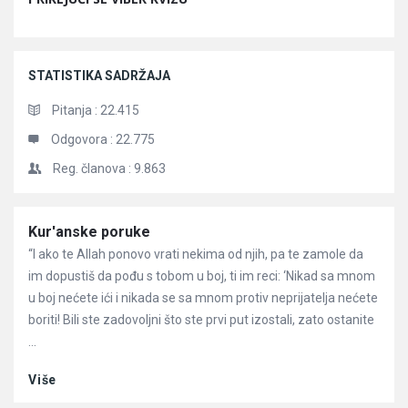
STATISTIKA SADRŽAJA
Pitanja :
22.415
Odgovora :
22.775
Reg. članova :
9.863
Članci
Kur'anske poruke
“I ako te Allah ponovo vrati nekima od njih, pa te zamole da
im dopustiš da pođu s tobom u boj, ti im reci: ‘Nikad sa mnom
u boj nećete ići i nikada se sa mnom protiv neprijatelja nećete
boriti! Bili ste zadovoljni što ste prvi put izostali, zato ostanite
...
Više