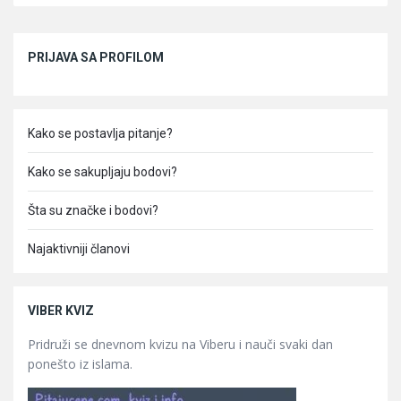
Sidebar
PRIJAVA SA PROFILOM
Kako se postavlja pitanje?
Kako se sakupljaju bodovi?
Šta su značke i bodovi?
Najaktivniji članovi
VIBER KVIZ
Pridruži se dnevnom kvizu na Viberu i nauči svaki dan
ponešto iz islama.