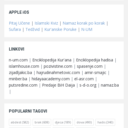
APPLE iOS
Pitaj Učene
|
Islamski Kviz
|
Namaz korak po korak
|
Sufara
|
Tedžvid
|
Kur'anske Poruke
|
N-UM
LINKOVI
n-um.com
|
Enciklopedija Kur'ana
|
Enciklopedija hadisa
|
islamhouse.com
|
pozivistine.com
|
spasenje.com
|
zijadljakic.ba
|
hajrudinahmetovic.com
|
amir-smajic
|
minber.ba
|
hidayaacademy.com
|
el-asr.com
|
putsredine.com
|
Predaje BiH Daija
|
s-d-o.org
|
namaz.ba
|
POPULARNI TAGOVI
abdest
(582)
brak
(608)
djeca
(189)
dova
(490)
hadis
(340)