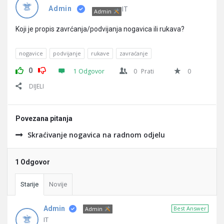
Pitanja
IT
Admin
Admin
Koji je propis zavrćanja/podvijanja nogavica ili rukava?
nogavice
podvijanje
rukave
zavraćanje
0
1 Odgovor
0
Prati
0
DIJELI
Povezana pitanja
Skraćivanje nogavica na radnom odjelu
1 Odgovor
Starije
Novije
Admin
Best Answer
Admin
IT