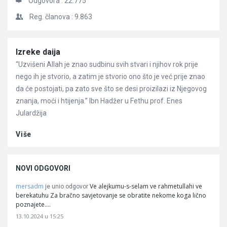
Odgovora :
22.775
Reg. članova :
9.863
Članci
Izreke daija
“Uzvišeni Allah je znao sudbinu svih stvari i njihov rok prije
nego ih je stvorio, a zatim je stvorio ono što je već prije znao
da će postojati, pa zato sve što se desi proizilazi iz Njegovog
znanja, moći i htijenja.” Ibn Hadžer u Fethu prof. Enes
Julardžija
Više
NOVI ODGOVORI
mersadm
Ve alejkumu-s-selam ve rahmetullahi ve
je unio odgovor
berekatuhu Za bračno savjetovanje se obratite nekome koga lično
poznajete.…
13.10.2024 u 15:25