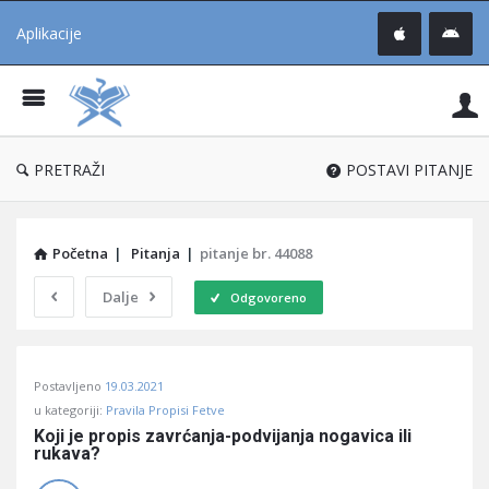
Aplikacije
Pit
Uč
®
PRETRAŽI
POSTAVI PITANJE
Početna
|
Pitanja
|
pitanje br. 44088
Dalje
Odgovoreno
Pitaj
Postavljeno
19.03.2021
Učene
u kategoriji:
Pravila Propisi Fetve
®
Koji je propis zavrćanja-podvijanja nogavica ili 
rukava?
Latest