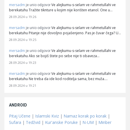
mersadm
Ve alejkumu-s-selam ve rahmetullahi ve
je unio odgovor
berekatuhu Tražite tiknture u kojim nije korišten etanol. One u…
28.09.2024 u 19:26
mersadm
Ve alejkumu-s-selam ve rahmetullahi ve
je unio odgovor
berekatuhu Pitanje nije dovoljno pojašenjeno. Pas je čuvar čega? U…
28.09.2024 u 19:25
mersadm
Ve alejkumu-s-selam ve rahmetullahi ve
je unio odgovor
berekatuhu Ako se bojiš štete po sebe nije ti obaveza…
28.09.2024 u 19:23
mersadm
Ve alejkumu-s-selam ve rahmetullahi ve
je unio odgovor
berekatuhu Ne treba da ide kod roditelja sama, bez muža.…
28.09.2024 u 19:21
ANDROID
Pitaj Učene
|
Islamski Kviz
|
Namaz korak po korak
|
Sufara
|
Tedžvid
|
Kur'anske Poruke
|
N-UM
|
Minber