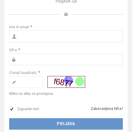
PRIJAVA SA
ili
Ime ili email
*
Šifra
*
Označi kvadratić
*
Klikni na sliku za promjenu.
Zapamti me!
Zaboravljena šifra?