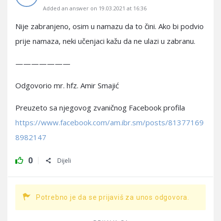
Added an answer on 19.03.2021 at 16:36
Nije zabranjeno, osim u namazu da to čini. Ako bi podvio
prije namaza, neki učenjaci kažu da ne ulazi u zabranu.
———————
Odgovorio mr. hfz. Amir Smajić
Preuzeto sa njegovog zvaničnog Facebook profila
https://www.facebook.com/am.ibr.sm/posts/81377169
8982147
0
Dijeli
Potrebno je da se prijaviš za unos odgovora.