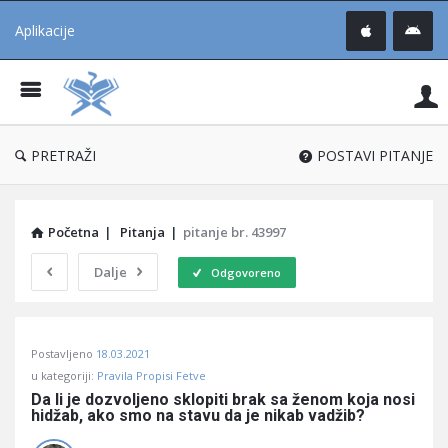
Aplikacije
Pit
Uč
®
PRETRAŽI
POSTAVI PITANJE
Početna
|
Pitanja
|
pitanje br. 43997
Dalje
Odgovoreno
Pitaj
Postavljeno
18.03.2021
Učene
u kategoriji:
Pravila Propisi Fetve
®
Da li je dozvoljeno sklopiti brak sa ženom koja nosi 
hidžab, ako smo na stavu da je nikab vadžib?
Latest