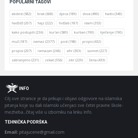
POPULARNI TAGOVI
abdest
(582)
brak
(608)
djeca
(189)
dova
(490)
hadis
(340)
hadždž
(207)
hajz
(222)
hidžab
(187)
islam
(353)
kako postupiti
(236)
kur'an
(580)
kurban
(190)
liječenje
(190)
muž
(187)
namaz
(2377)
post
(748)
propis
(432)
propisi
(207)
ramazan
(246)
sihr
(303)
sunnet
(227)
zabranjeno
(231)
zekat
(356)
zikr
(229)
žena
(433)
Footer
O
INFO
Cilj ove stranice je da prikupi i objavi odgovore na islamska
pitanja koje su dali islamski učenjaci sve četiri pravne škole-
mezheba...čitaj više u izborniku na linku Info.
TEHNIČKA PODRŠKA
Email:
pitajucene@gmail.com