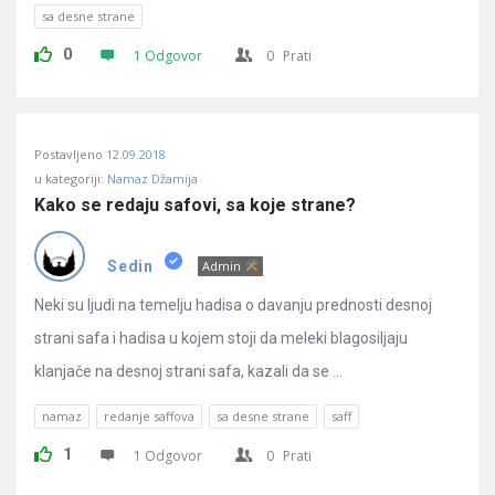
sa desne strane
0
1 Odgovor
0
Prati
Postavljeno
12.09.2018
u kategoriji:
Namaz Džamija
Kako se redaju safovi, sa koje strane?
Sedin
Admin
Neki su ljudi na temelju hadisa o davanju prednosti desnoj
strani safa i hadisa u kojem stoji da meleki blagosiljaju
klanjače na desnoj strani safa, kazali da se ...
namaz
redanje saffova
sa desne strane
saff
1
1 Odgovor
0
Prati