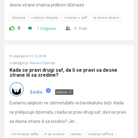
desne strane imama prilikom dženaze.
dženaza
redanje klanjača
redanje u saff
sa desne strane
0
1 Odgovor
0
Prati
Postavljeno
05.12.2018
u kategoriji:
Namaz Džamija
Kada se pravi drugi saf, da li se pravi sa desne 
strane ili sa sredine?
Sedin
Admin
Eselamu alejkum ve rahmetullahi ve berekatuhu šejh. Kada
se prikljucuje dzematu, i kada se pravi drugi saf, da li se pravi
sa desne strane ili sa sredine? Jer ...
formiranje saffa
ili sa sredine
namaz
redanje saffova