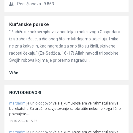
Reg. članova :
9.863
Članci
Kur'anske poruke
”Podižu se bokovi njihovi iz postelja i mole svoga Gospodara
iz straha i želje, a dio onog što im Mi dajemo udjeljuju. I niko
ne zna kakve ih, kao nagrada za ono što su činili, skrivene
radosti čekaju.“ (Es-Sedžda, 16-17) Allah navodi tri osobine
Svojih robova kojima je pripremo nagradu ...
Više
NOVI ODGOVORI
mersadm
Ve alejkumu-s-selam ve rahmetullahi ve
je unio odgovor
berekatuhu Za bračno savjetovanje se obratite nekome koga lično
poznajete.…
13.10.2024 u 15:25
mersadm
Ve alejkumu-s-selam ve rahmetullahi ve
je unio odgovor