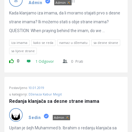
Pitanja
IT
Admin
Admin
Kada klanjamo iza imama, da li moramo stajati prvo s desne
strane imama? Ili možemo stati s obje strane imama?
QUESTION: When praying behind the imam, do we ...
iza imama
kako se reda
namaz u džematu
sa desne strane
sa lijeve strane
0
1 Odgovor
0
Prati
Postavljeno
10.01.2019
u kategoriji:
Dženaza Kabur Mejjit
Redanja klanjača sa desne strane imama
Sedin
Admin
Upitan je šejh Muhammed b. Ibrahim o redanju klanjača sa