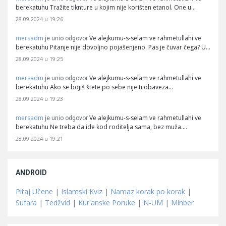
berekatuhu Tražite tiknture u kojim nije korišten etanol. One u…
28.09.2024 u 19:26
mersadm
Ve alejkumu-s-selam ve rahmetullahi ve
je unio odgovor
berekatuhu Pitanje nije dovoljno pojašenjeno. Pas je čuvar čega? U…
28.09.2024 u 19:25
mersadm
Ve alejkumu-s-selam ve rahmetullahi ve
je unio odgovor
berekatuhu Ako se bojiš štete po sebe nije ti obaveza…
28.09.2024 u 19:23
mersadm
Ve alejkumu-s-selam ve rahmetullahi ve
je unio odgovor
berekatuhu Ne treba da ide kod roditelja sama, bez muža.…
28.09.2024 u 19:21
ANDROID
Pitaj Učene
|
Islamski Kviz
|
Namaz korak po korak
|
Sufara
|
Tedžvid
|
Kur'anske Poruke
|
N-UM
|
Minber