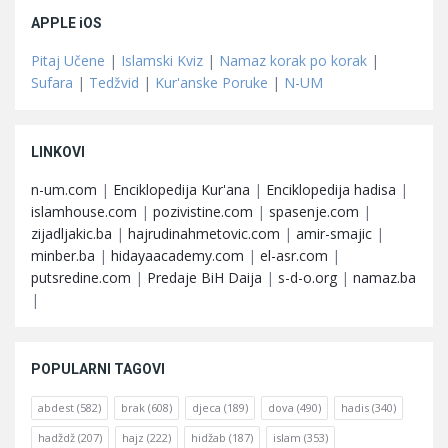
APPLE iOS
Pitaj Učene
|
Islamski Kviz
|
Namaz korak po korak
|
Sufara
|
Tedžvid
|
Kur'anske Poruke
|
N-UM
LINKOVI
n-um.com
|
Enciklopedija Kur'ana
|
Enciklopedija hadisa
|
islamhouse.com
|
pozivistine.com
|
spasenje.com
|
zijadljakic.ba
|
hajrudinahmetovic.com
|
amir-smajic
|
minber.ba
|
hidayaacademy.com
|
el-asr.com
|
putsredine.com
|
Predaje BiH Daija
|
s-d-o.org
|
namaz.ba
|
POPULARNI TAGOVI
abdest
(582)
brak
(608)
djeca
(189)
dova
(490)
hadis
(340)
hadždž
(207)
hajz
(222)
hidžab
(187)
islam
(353)