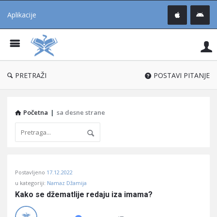
Aplikacije
Pit
Uč
®
PRETRAŽI
POSTAVI PITANJE
Početna
|
sa desne strane
Pitaj
Postavljeno
17.12.2022
Učene
u kategoriji:
Namaz Džamija
®
Kako se džematlije redaju iza imama?
Latest