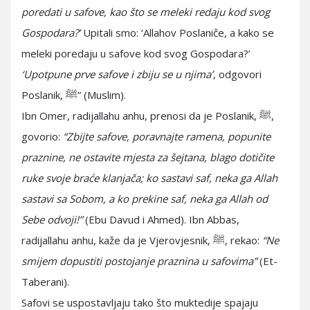
poredati u safove, kao što se meleki redaju kod svog
Gospodara?’
Upitali smo: ‘Allahov Poslaniče, a kako se
meleki poredaju u safove kod svog Gospodara?’
‘Upotpune prve safove i zbiju se u njima’
, odgovori
Poslanik, ﷺ” (Muslim).
Ibn Omer, radijallahu anhu, prenosi da je Poslanik, ﷺ,
govorio:
“Zbijte safove, poravnajte ramena, popunite
praznine, ne ostavite mjesta za šejtana, blago dotičite
ruke svoje braće klanjača; ko sastavi saf, neka ga Allah
sastavi sa Sobom, a ko prekine saf, neka ga Allah od
Sebe odvoji!”
(Ebu Davud i Ahmed). Ibn Abbas,
radijallahu anhu, kaže da je Vjerovjesnik, ﷺ, rekao:
“Ne
smijem dopustiti postojanje praznina u safovima”
(Et-
Taberani).
Safovi se uspostavljaju tako što muktedije spajaju