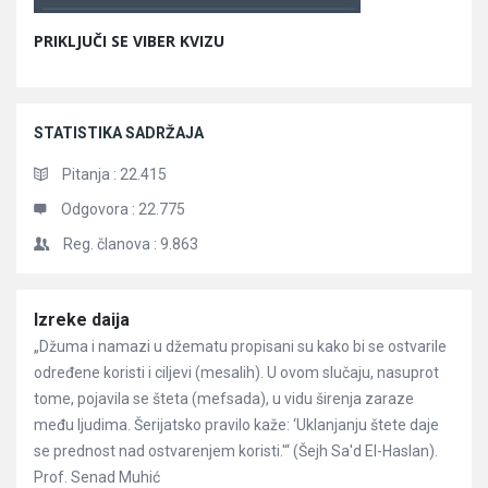
PRIKLJUČI SE VIBER KVIZU
STATISTIKA SADRŽAJA
Pitanja :
22.415
Odgovora :
22.775
Reg. članova :
9.863
Članci
Izreke daija
„Džuma i namazi u džematu propisani su kako bi se ostvarile
određene koristi i ciljevi (mesalih). U ovom slučaju, nasuprot
tome, pojavila se šteta (mefsada), u vidu širenja zaraze
među ljudima. Šerijatsko pravilo kaže: ‘Uklanjanju štete daje
se prednost nad ostvarenjem koristi.'“ (Šejh Sa'd El-Haslan).
Prof. Senad Muhić