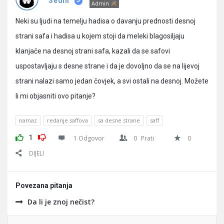
Pitanja
Sedin
Admin
Neki su ljudi na temelju hadisa o davanju prednosti desnoj
strani safa i hadisa u kojem stoji da meleki blagosiljaju
klanjače na desnoj strani safa, kazali da se safovi
uspostavljaju s desne strane i da je dovoljno da se na lijevoj
strani nalazi samo jedan čovjek, a svi ostali na desnoj. Možete
li mi objasniti ovo pitanje?
namaz
redanje saffova
sa desne strane
saff
1
1 Odgovor
0
Prati
0
DIJELI
Povezana pitanja
Da li je znoj nečist?