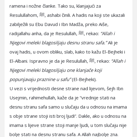
ramena i nožne članke. Tako su, klanjajući za
Resulullahom, ﷺ, ashabi činili. A hadis na koji ste ukazali
zabilježili su Ebu Davud i Ibn Madža, preko Aiše,
radijallahu anha, da je Resulullah, ﷺ, rekao:
“Allah i
Njegovi meleki blagosiljaju desnu stranu safa.”
Ali je
ovaj hadis, u ovom obliku, slab, kako to kažu El-Bejheki i
El-Albani. Ispravno je da je Resulullah, ﷺ, rekao:
“Allah i
Njegovi meleki blagosiljaju one klanjače koji
popunjavaju praznine u safu”
(El-Bejheki).
U vezi s vrijednosti desne strane nad lijevom, šejh Ibn
Usejmin, rahimehullah, kaže da je “vrednije stati na
desnu stranu safa samo u slučaju da u odnosu na imama
s obje strane stoji isti broj ljudi”. Dakle, ako u odnosu na
imama s lijeve strane stoji manje ljudi, u tom slučaju nije
bolje stati na desnu stranu safa. A Allah najbolje zna.