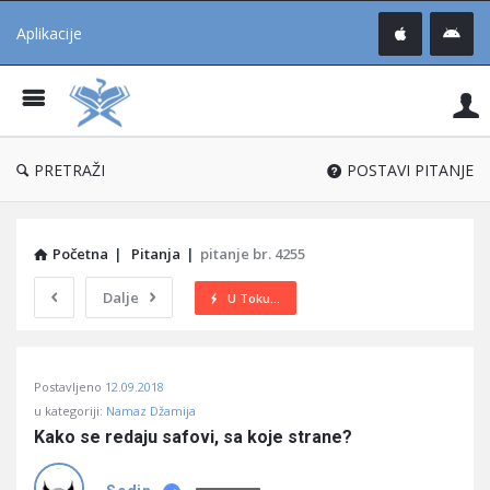
Aplikacije
Pit
Uč
®
PRETRAŽI
POSTAVI PITANJE
Početna
|
Pitanja
|
pitanje br. 4255
Dalje
U Toku...
Pitaj
Postavljeno
12.09.2018
Učene
u kategoriji:
Namaz Džamija
®
Kako se redaju safovi, sa koje strane?
Latest