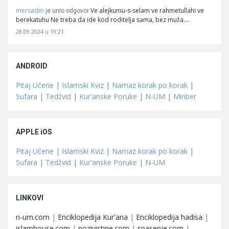
mersadm
Ve alejkumu-s-selam ve rahmetullahi ve
je unio odgovor
berekatuhu Ne treba da ide kod roditelja sama, bez muža.…
28.09.2024 u 19:21
ANDROID
Pitaj Učene
|
Islamski Kviz
|
Namaz korak po korak
|
Sufara
|
Tedžvid
|
Kur'anske Poruke
|
N-UM
|
Minber
APPLE iOS
Pitaj Učene
|
Islamski Kviz
|
Namaz korak po korak
|
Sufara
|
Tedžvid
|
Kur'anske Poruke
|
N-UM
LINKOVI
n-um.com
|
Enciklopedija Kur'ana
|
Enciklopedija hadisa
|
islamhouse.com
|
pozivistine.com
|
spasenje.com
|