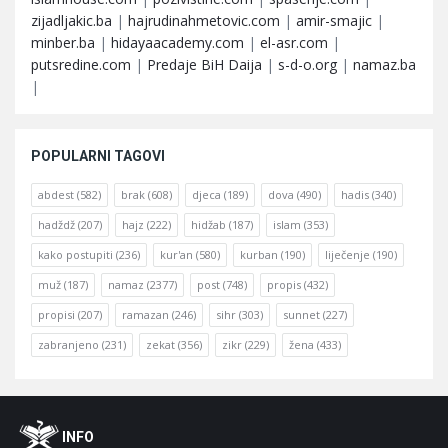
zijadljakic.ba
|
hajrudinahmetovic.com
|
amir-smajic
|
minber.ba
|
hidayaacademy.com
|
el-asr.com
|
putsredine.com
|
Predaje BiH Daija
|
s-d-o.org
|
namaz.ba
|
POPULARNI TAGOVI
abdest
(582)
brak
(608)
djeca
(189)
dova
(490)
hadis
(340)
hadždž
(207)
hajz
(222)
hidžab
(187)
islam
(353)
kako postupiti
(236)
kur'an
(580)
kurban
(190)
liječenje
(190)
muž
(187)
namaz
(2377)
post
(748)
propis
(432)
propisi
(207)
ramazan
(246)
sihr
(303)
sunnet
(227)
zabranjeno
(231)
zekat
(356)
zikr
(229)
žena
(433)
Footer
O
INFO