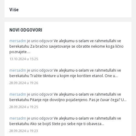
Više
NOVI ODGOVORI
mersadm
Ve alejkumu-s-selam ve rahmetullahi ve
je unio odgovor
berekatuhu Za bračno savjetovanje se obratite nekome koga lično
poznajete.…
13.10.2024 u 15:25
mersadm
Ve alejkumu-s-selam ve rahmetullahi ve
je unio odgovor
berekatuhu Tražite tiknture u kojim nije korišten etanol. One u…
28.09.2024 u 19:26
mersadm
Ve alejkumu-s-selam ve rahmetullahi ve
je unio odgovor
berekatuhu Pitanje nije dovoljno pojašenjeno. Pas je čuvar čega? U…
28.09.2024 u 19:25
mersadm
Ve alejkumu-s-selam ve rahmetullahi ve
je unio odgovor
berekatuhu Ako se bojiš štete po sebe nije ti obaveza…
28.09.2024 u 19:23