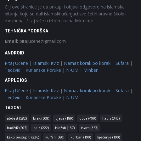
Cilj ove stranice je da prikupi i objavi odgovore na islamska
pitanja koje su dali islamski učenjaci sve četiri pravne škole-
mezheba...čitaj više u izborniku na linku Info.
TEHNIČKA PODRŠKA
Email:
pitajucene@gmail.com
ANDROID
Pitaj Učene
|
Islamski Kviz
|
Namaz korak po korak
|
Sufara
|
Tedžvid
|
Kur'anske Poruke
|
N-UM
|
Minber
APPLE iOS
Pitaj Učene
|
Islamski Kviz
|
Namaz korak po korak
|
Sufara
|
Tedžvid
|
Kur'anske Poruke
|
N-UM
TAGOVI
abdest
(582)
brak
(608)
djeca
(189)
dova
(490)
hadis
(340)
hadždž
(207)
hajz
(222)
hidžab
(187)
islam
(353)
kako postupiti
(236)
kur'an
(580)
kurban
(190)
liječenje
(190)