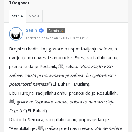
1 Odgovor
Starije
Novije
Sedin
Admin
Added an answer on 12.09.2018 at 13:17
Brojni su hadisi koji govore o uspostavljanju safova, a
ovdje ćemo navesti samo neke. Enes, radijallahu anhu,
prenio je da je Poslanik, ﷺ, rekao:
“Poravnajte vaše
safove, zaista je poravnavanje safova dio cjelovitosti i
potpunosti namaza”
(El-Buhari i Muslim).
Ebu Hurejra, radijallahu anhu, prenosi da je Resulullah,
ﷺ, govorio:
“Ispravite safove, odista to namazu daje
ljepotu”
(El-Buhari).
Džabir b. Semura, radijallahu anhu, pripovijedao je:
“Resulullah je, ﷺ, izašao pred nas i rekao:
‘Zar se nećete