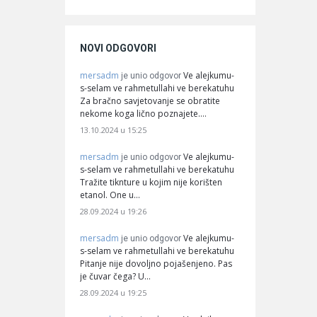
NOVI ODGOVORI
mersadm
Ve alejkumu-
je unio odgovor
s-selam ve rahmetullahi ve berekatuhu
Za bračno savjetovanje se obratite
nekome koga lično poznajete.…
13.10.2024 u 15:25
mersadm
Ve alejkumu-
je unio odgovor
s-selam ve rahmetullahi ve berekatuhu
Tražite tiknture u kojim nije korišten
etanol. One u…
28.09.2024 u 19:26
mersadm
Ve alejkumu-
je unio odgovor
s-selam ve rahmetullahi ve berekatuhu
Pitanje nije dovoljno pojašenjeno. Pas
je čuvar čega? U…
28.09.2024 u 19:25