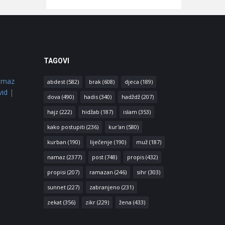
TAGOVI
amaz
abdest
(582)
brak
(608)
djeca
(189)
vid
|
dova
(490)
hadis
(340)
hadždž
(207)
hajz
(222)
hidžab
(187)
islam
(353)
kako postupiti
(236)
kur'an
(580)
kurban
(190)
liječenje
(190)
muž
(187)
namaz
(2377)
post
(748)
propis
(432)
propisi
(207)
ramazan
(246)
sihr
(303)
sunnet
(227)
zabranjeno
(231)
zekat
(356)
zikr
(229)
žena
(433)