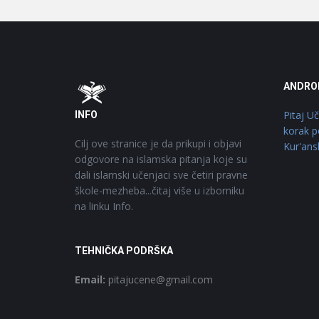
Footer
O
ANDRO
Pitaj U
INFO
korak p
Cilj ove stranice je da prikupi i objavi
Kur'ans
odgovore na islamska pitanja koje su
dali islamski učenjaci sve četiri pravne
škole-mezheba...čitaj više u izborniku
na linku Info.
TEHNIČKA PODRŠKA
Email:
pitajucene@gmail.com