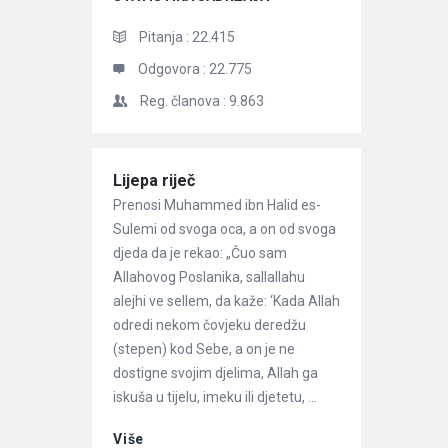
Pitanja :
22.415
Odgovora :
22.775
Reg. članova :
9.863
Članci
Lijepa riječ
Prenosi Muhammed ibn Halid es-
Sulemi od svoga oca, a on od svoga
djeda da je rekao: „Čuo sam
Allahovog Poslanika, sallallahu
alejhi ve sellem, da kaže: ‘Kada Allah
odredi nekom čovjeku deredžu
(stepen) kod Sebe, a on je ne
dostigne svojim djelima, Allah ga
iskuša u tijelu, imeku ili djetetu, ...
Više