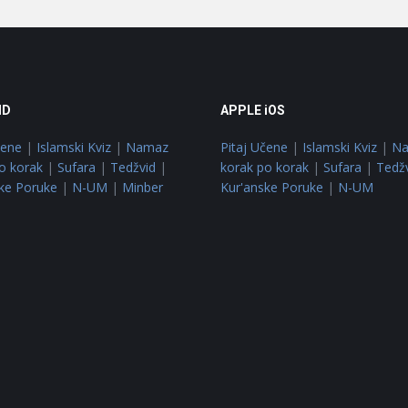
ID
APPLE iOS
čene
|
Islamski Kviz
|
Namaz
Pitaj Učene
|
Islamski Kviz
|
N
o korak
|
Sufara
|
Tedžvid
|
korak po korak
|
Sufara
|
Tedž
ke Poruke
|
N-UM
|
Minber
Kur'anske Poruke
|
N-UM