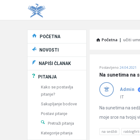
Explore
POČETNA
Početna
|
učiti um
NOVOSTI
Pitaj
NAPIŠI ČLANAK
Postavljeno
24.04.2021
Učene
Na sunetima na se
PITANJA
®
Kako se postavlja
Admin
pitanje?
Latest
IT
Sakupljanje bodove
Pitanja
Na sunetima na sedždi
Postavi pitanje
moje srce na tvojoj vijer
Pretraži pitanja
na sedždi
rabbigfirli
Kategorije pitanja