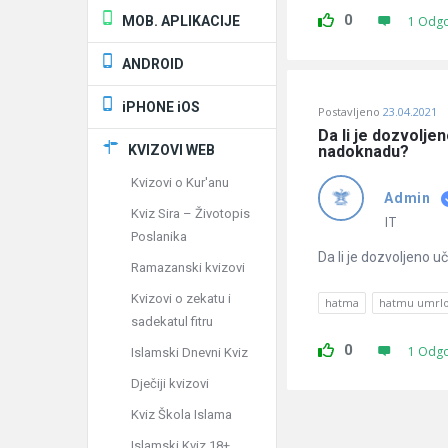
0
MOB. APLIKACIJE
1 Odg
ANDROID
iPHONE iOS
Postavljeno
23.04.2021
Da li je dozvoljen
KVIZOVI WEB
nadoknadu?
Kvizovi o Kur'anu
Admin
Kviz Sira – Životopis
IT
Poslanika
Da li je dozvoljeno 
Ramazanski kvizovi
Kvizovi o zekatu i
hatma
hatmu umrl
sadekatul fitru
0
1 Odg
Islamski Dnevni Kviz
Dječiji kvizovi
Kviz Škola Islama
Islamski Kviz 18+