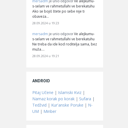
mersadm
Ve alejkumu-
je unio odgovor
s-selam ve rahmetullahi ve berekatuhu
Ako se bojiš štete po sebe nije ti
obaveza…
28.09.2024 u 19:23
mersadm
Ve alejkumu-
je unio odgovor
s-selam ve rahmetullahi ve berekatuhu
Ne treba da ide kod roditelja sama, bez
muža.…
28.09.2024 u 19:21
ANDROID
Pitaj Učene
|
Islamski Kviz
|
Namaz korak po korak
|
Sufara
|
Tedžvid
|
Kur'anske Poruke
|
N-
UM
|
Minber