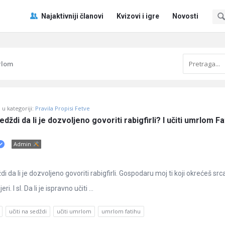
Pitaj
Pitaj
Najaktivniji članovi
Kvizovi i igre
Novosti
Učene
Učene
®
®
Navigacija
rlom
u kategoriji:
Pravila Propisi Fetve
dždi da li je dozvoljeno govoriti rabigfirli? I učiti umrlom Fa
Admin
 da li je dozvoljeno govoriti rabigfirli. Gospodaru moj ti koji okrećeš src
i. I sl. Da li je ispravno učiti ...
učiti na sedždi
učiti umrlom
umrlom fatihu