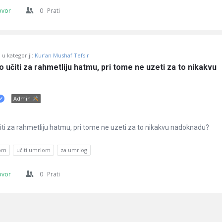
ovor
0
Prati
u kategoriji:
Kur'an Mushaf Tefsir
o učiti za rahmetliju hatmu, pri tome ne uzeti za to nikakvu 
Admin
učiti za rahmetliju hatmu, pri tome ne uzeti za to nikakvu nadoknadu?
om
učiti umrlom
za umrlog
ovor
0
Prati