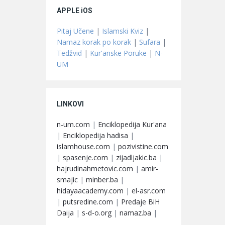
APPLE iOS
Pitaj Učene
|
Islamski Kviz
|
Namaz korak po korak
|
Sufara
|
Tedžvid
|
Kur'anske Poruke
|
N-
UM
LINKOVI
n-um.com
|
Enciklopedija Kur'ana
|
Enciklopedija hadisa
|
islamhouse.com
|
pozivistine.com
|
spasenje.com
|
zijadljakic.ba
|
hajrudinahmetovic.com
|
amir-
smajic
|
minber.ba
|
hidayaacademy.com
|
el-asr.com
|
putsredine.com
|
Predaje BiH
Daija
|
s-d-o.org
|
namaz.ba
|