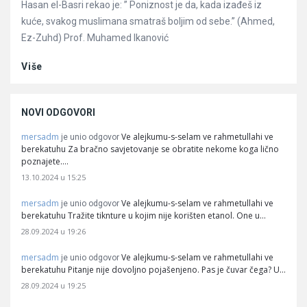
Hasan el-Basri rekao je: ” Poniznost je da, kada izađeš iz
kuće, svakog muslimana smatraš boljim od sebe.” (Ahmed,
Ez-Zuhd) Prof. Muhamed Ikanović
Više
NOVI ODGOVORI
mersadm
Ve alejkumu-s-selam ve rahmetullahi ve
je unio odgovor
berekatuhu Za bračno savjetovanje se obratite nekome koga lično
poznajete.…
13.10.2024 u 15:25
mersadm
Ve alejkumu-s-selam ve rahmetullahi ve
je unio odgovor
berekatuhu Tražite tiknture u kojim nije korišten etanol. One u…
28.09.2024 u 19:26
mersadm
Ve alejkumu-s-selam ve rahmetullahi ve
je unio odgovor
berekatuhu Pitanje nije dovoljno pojašenjeno. Pas je čuvar čega? U…
28.09.2024 u 19:25