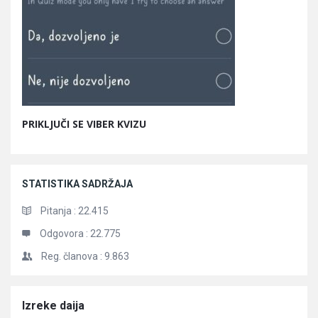
PRIKLJUČI SE VIBER KVIZU
STATISTIKA SADRŽAJA
Pitanja :
22.415
Odgovora :
22.775
Reg. članova :
9.863
Članci
Izreke daija