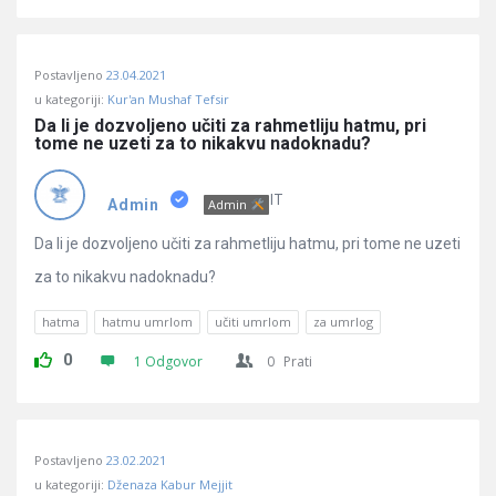
Postavljeno
23.04.2021
u kategoriji:
Kur'an Mushaf Tefsir
Da li je dozvoljeno učiti za rahmetliju hatmu, pri 
tome ne uzeti za to nikakvu nadoknadu?
IT
Admin
Admin
Da li je dozvoljeno učiti za rahmetliju hatmu, pri tome ne uzeti
za to nikakvu nadoknadu?
hatma
hatmu umrlom
učiti umrlom
za umrlog
0
1 Odgovor
0
Prati
Postavljeno
23.02.2021
u kategoriji:
Dženaza Kabur Mejjit