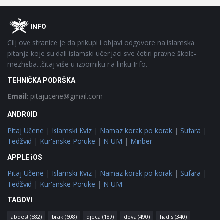
Footer
O
INFO
Cilj ove stranice je da prikupi i objavi odgovore na islamska
pitanja koje su dali islamski učenjaci sve četiri pravne škole-
mezheba...čitaj više u izborniku na linku Info.
TEHNIČKA PODRŠKA
Email:
pitajucene@gmail.com
ANDROID
Pitaj Učene
|
Islamski Kviz
|
Namaz korak po korak
|
Sufara
|
Tedžvid
|
Kur'anske Poruke
|
N-UM
|
Minber
APPLE iOS
Pitaj Učene
|
Islamski Kviz
|
Namaz korak po korak
|
Sufara
|
Tedžvid
|
Kur'anske Poruke
|
N-UM
TAGOVI
abdest
(582)
brak
(608)
djeca
(189)
dova
(490)
hadis
(340)