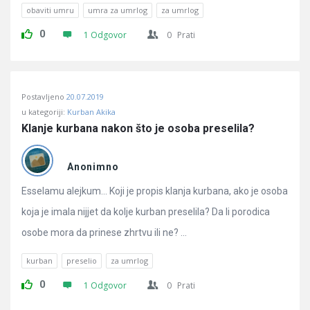
obaviti umru
umra za umrlog
za umrlog
0
1 Odgovor
0
Prati
Postavljeno
20.07.2019
u kategoriji:
Kurban Akika
Klanje kurbana nakon što je osoba preselila?
Anonimno
Esselamu alejkum… Koji je propis klanja kurbana, ako je osoba
koja je imala nijjet da kolje kurban preselila? Da li porodica
osobe mora da prinese zhrtvu ili ne? ...
kurban
preselio
za umrlog
0
1 Odgovor
0
Prati