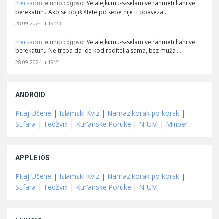
mersadm
Ve alejkumu-s-selam ve rahmetullahi ve
je unio odgovor
berekatuhu Ako se bojiš štete po sebe nije ti obaveza…
28.09.2024 u 19:23
mersadm
Ve alejkumu-s-selam ve rahmetullahi ve
je unio odgovor
berekatuhu Ne treba da ide kod roditelja sama, bez muža.…
28.09.2024 u 19:21
ANDROID
Pitaj Učene
|
Islamski Kviz
|
Namaz korak po korak
|
Sufara
|
Tedžvid
|
Kur'anske Poruke
|
N-UM
|
Minber
APPLE iOS
Pitaj Učene
|
Islamski Kviz
|
Namaz korak po korak
|
Sufara
|
Tedžvid
|
Kur'anske Poruke
|
N-UM