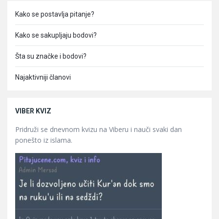
Kako se postavlja pitanje?
Kako se sakupljaju bodovi?
Šta su značke i bodovi?
Najaktivniji članovi
VIBER KVIZ
Pridruži se dnevnom kvizu na Viberu i nauči svaki dan
ponešto iz islama.