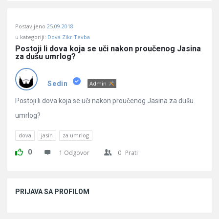
Postavljeno
25.09.2018
u kategoriji:
Dova Zikr Tevba
Postoji li dova koja se uči nakon proučenog Jasina 
za dušu umrlog?
Sedin
Admin
Postoji li dova koja se uči nakon proučenog Jasina za dušu
umrlog?
dova
jasin
za umrlog
0
1 Odgovor
0
Prati
Sidebar
PRIJAVA SA PROFILOM