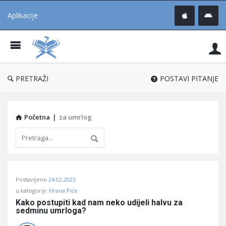
Aplikacije
Pit
Uč
®
PRETRAŽI
POSTAVI PITANJE
Početna
|
za umrlog
Pitaj
Postavljeno
24.02.2023
Učene
u kategoriji:
Hrana Piće
®
Kako postupiti kad nam neko udijeli halvu za 
sedminu umrloga?
Latest