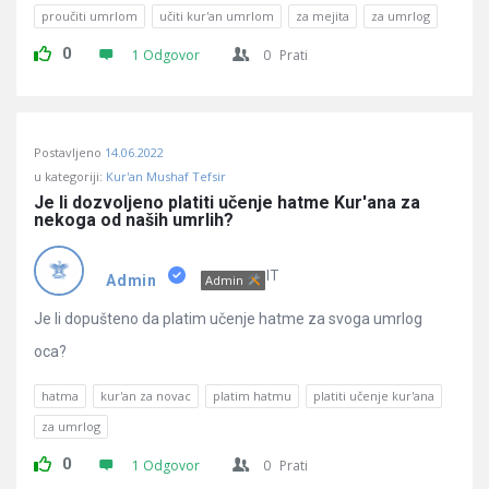
proučiti umrlom
učiti kur'an umrlom
za mejita
za umrlog
0
1 Odgovor
0
Prati
Postavljeno
14.06.2022
u kategoriji:
Kur'an Mushaf Tefsir
Je li dozvoljeno platiti učenje hatme Kur'ana za 
nekoga od naših umrlih?
IT
Admin
Admin
Je li dopušteno da platim učenje hatme za svoga umrlog
oca?
hatma
kur'an za novac
platim hatmu
platiti učenje kur'ana
za umrlog
0
1 Odgovor
0
Prati