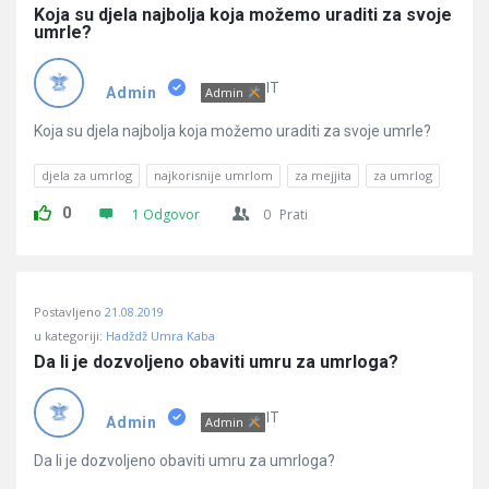
Koja su djela najbolja koja možemo uraditi za svoje 
umrle?
IT
Admin
Admin
Koja su djela najbolja koja možemo uraditi za svoje umrle?
djela za umrlog
najkorisnije umrlom
za mejjita
za umrlog
0
1 Odgovor
0
Prati
Postavljeno
21.08.2019
u kategoriji:
Hadždž Umra Kaba
Da li je dozvoljeno obaviti umru za umrloga?
IT
Admin
Admin
Da li je dozvoljeno obaviti umru za umrloga?