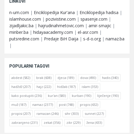
LINKOVI
n-um.com
|
Enciklopedija Kur'ana
|
Enciklopedija hadisa
|
islamhouse.com
|
pozivistine.com
|
spasenje.com
|
zijadljakic.ba
|
hajrudinahmetovic.com
|
amir-smajic
|
minber.ba
|
hidayaacademy.com
|
el-asr.com
|
putsredine.com
|
Predaje BiH Daija
|
s-d-o.org
|
namaz.ba
|
POPULARNI TAGOVI
abdest
(582)
brak
(608)
djeca
(189)
dova
(490)
hadis
(340)
hadždž
(207)
hajz
(222)
hidžab
(187)
islam
(353)
kako postupiti
(236)
kur'an
(580)
kurban
(190)
liječenje
(190)
muž
(187)
namaz
(2377)
post
(748)
propis
(432)
propisi
(207)
ramazan
(246)
sihr
(303)
sunnet
(227)
zabranjeno
(231)
zekat
(356)
zikr
(229)
žena
(433)