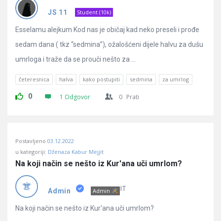
Pitanja
JS 11
Student (10k)
Esselamu alejkum Kod nas je običaj kad neko preseli i prođe
sedam dana ( tkz “sedmina”), ožalošćeni dijele halvu za dušu
umrloga i traže da se prouči nešto za ...
četeresnica
halva
kako postupiti
sedmina
za umrlog
0
1 Odgovor
0
Prati
Postavljeno
03.12.2022
u kategoriji:
Dženaza Kabur Mejjit
Na koji način se nešto iz Kur'ana uči umrlom?
IT
Admin
Admin
Na koji način se nešto iz Kur'ana uči umrlom?