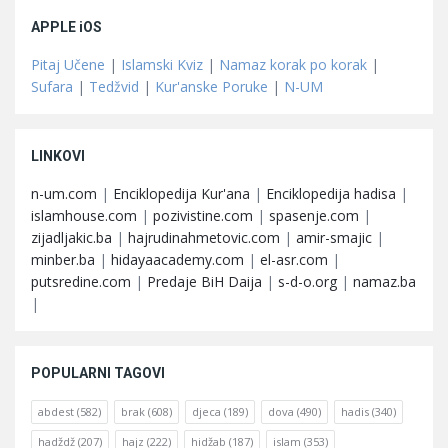
APPLE iOS
Pitaj Učene
|
Islamski Kviz
|
Namaz korak po korak
|
Sufara
|
Tedžvid
|
Kur'anske Poruke
|
N-UM
LINKOVI
n-um.com
|
Enciklopedija Kur'ana
|
Enciklopedija hadisa
|
islamhouse.com
|
pozivistine.com
|
spasenje.com
|
zijadljakic.ba
|
hajrudinahmetovic.com
|
amir-smajic
|
minber.ba
|
hidayaacademy.com
|
el-asr.com
|
putsredine.com
|
Predaje BiH Daija
|
s-d-o.org
|
namaz.ba
|
POPULARNI TAGOVI
abdest
(582)
brak
(608)
djeca
(189)
dova
(490)
hadis
(340)
hadždž
(207)
hajz
(222)
hidžab
(187)
islam
(353)