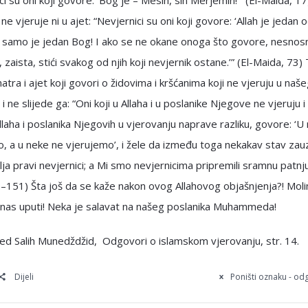
ci su oni koji govore: ‘Bog je – Mesih, sin Merjemin!’” (El-Maida, 17
ne vjeruje ni u ajet: “Nevjernici su oni koji govore: ‘Allah je jedan 
 A samo je jedan Bog! I ako se ne okane onoga što govore, nesnos
, zaista, stići svakog od njih koji nevjernik ostane.’” (El-Maida, 73)
atra i ajet koji govori o židovima i kršćanima koji ne vjeruju u naš
i ne slijede ga: “Oni koji u Allaha i u poslanike Njegove ne vjeruju i
laha i poslanika Njegovih u vjerovanju naprave razliku, govore: ‘U
, a u neke ne vjerujemo’, i žele da između toga nekakav stav za
ilja pravi nevjernici; a Mi smo nevjernicima pripremili sramnu patnju
–151) Šta još da se kaže nakon ovog Allahovog objašnjenja?! Mol
 nas uputi! Neka je salavat na našeg poslanika Muhammeda!
 Salih Munedždžid, Odgovori o islamskom vjerovanju, str. 14.
Dijeli
Poništi oznaku - o