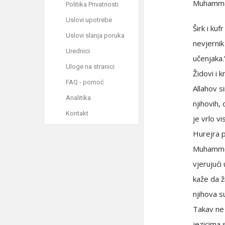
Muhammed
Politika Privatnosti
Uslovi upotrebe
Širk i kuf
Uslovi slanja poruka
nevjernik 
Urednici
učenjaka.”
Uloge na stranici
Židovi i k
FAQ - pomoć
Allahov si
Analitika
njihovih,
Kontakt
je vrlo v
Hurejra prenosi da je
Muhammed
vjerujući
kaže da ž
njihova s
Takav ne 
jezicima s