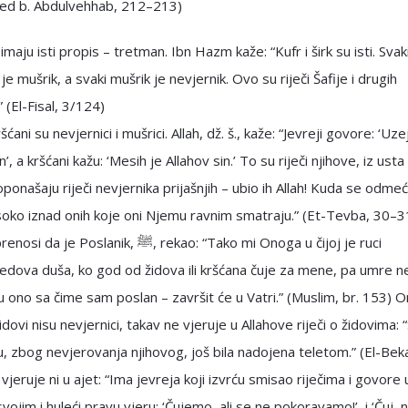
 b. Abdulvehhab, 212–213)
r imaju isti propis – tretman. Ibn Hazm kaže: “Kufr i širk su isti. Svak
je mušrik, a svaki mušrik je nevjernik. Ovo su riječi Šafije i drugih
 (El-Fisal, 3/124)
ršćani su nevjernici i mušrici. Allah, dž. š., kaže: “Jevreji govore: ‘Uze
n’, a kršćani kažu: ‘Mesih je Allahov sin.’ To su riječi njihove, iz usta
 oponašaju riječi nevjernika prijašnjih – ubio ih Allah! Kuda se odm
isoko iznad onih koje oni Njemu ravnim smatraju.” (Et-Tevba, 30–3
 Poslanik, ﷺ, rekao: “Tako mi Onoga u čijoj je ruci
ova duša, ko god od židova ili kršćana čuje za mene, pa umre n
 u ono sa čime sam poslan – završit će u Vatri.” (Muslim, br. 153) O
idovi nisu nevjernici, takav ne vjeruje u Allahove riječi o židovima: 
u, zbog nevjerovanja njihovog, još bila nadojena teletom.” (El-Bek
vjeruje ni u ajet: “Ima jevreja koji izvrću smisao riječima i govore u
vojim i huleći pravu vjeru: ‘Čujemo, ali se ne pokoravamo!’, i ‘Čuj, n