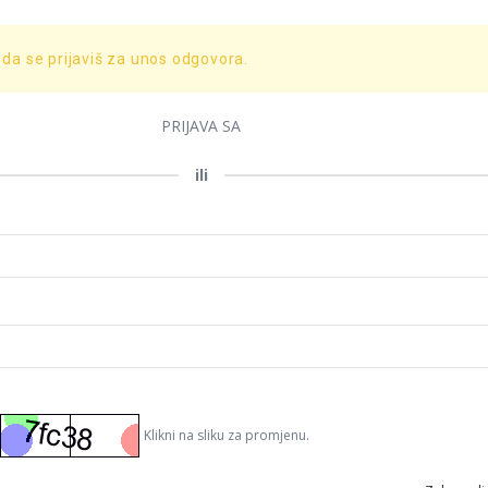
 da se prijaviš za unos odgovora.
PRIJAVA SA
ili
Klikni na sliku za promjenu.