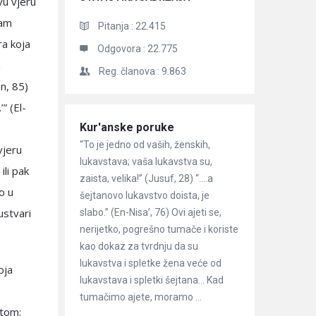
vu vjeru
lam
Pitanja :
22.415
ra koja
Odgovora :
22.775
m
Reg. članova :
9.863
an, 85)
” (El-
Članci
Kur'anske poruke
“To je jedno od vaših, ženskih,
vjeru
lukavstava; vaša lukavstva su,
ili pak
zaista, velika!” (Jusuf, 28) “….a
o u
šejtanovo lukavstvo doista, je
ustvari
slabo.” (En-Nisa’, 76) Ovi ajeti se,
nerijetko, pogrešno tumače i koriste
kao dokaz za tvrdnju da su
lukavstva i spletke žena veće od
oja
lukavstava i spletki šejtana… Kad
tumačimo ajete, moramo ...
etom: