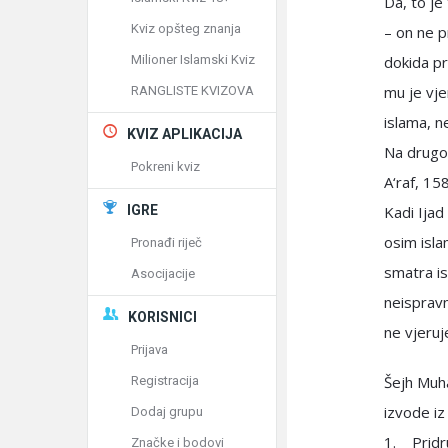
Da, to je
Kviz opšteg znanja
– on ne p
Milioner Islamski Kviz
dokida pr
mu je vjer
RANGLISTE KVIZOVA
islama, n
KVIZ APLIKACIJA
Na drugom
Pokreni kviz
A‘raf, 15
IGRE
Kadi Ija
osim isla
Pronađi riječ
smatra is
Asocijacije
neispravn
KORISNICI
ne vjeruje
Prijava
Šejh Muha
Registracija
izvode iz
Dodaj grupu
1. Pridru
Značke i bodovi