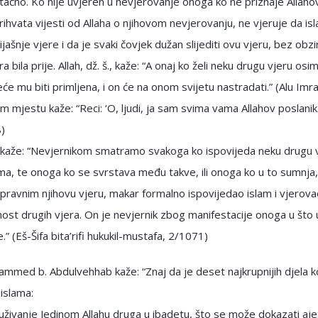
 tačno. Ko nije uvjeren u nevjerovanje onoga ko ne priznaje Allaho
rihvata vijesti od Allaha o njihovom nevjerovanju, ne vjeruje da is
ijašnje vjere i da je svaki čovjek dužan slijediti ovu vjeru, bez obzi
a bila prije. Allah, dž. š., kaže: “A onaj ko želi neku drugu vjeru osi
eće mu biti primljena, i on će na onom svijetu nastradati.” (Alu Imr
 mjestu kaže: “Reci: ‘O, ljudi, ja sam svima vama Allahov poslanik.’
8)
d kaže: “Nevjernikom smatramo svakoga ko ispovijeda neku drugu 
ma, te onoga ko se svrstava među takve, ili onoga ko u to sumnja, 
pravnim njihovu vjeru, makar formalno ispovijedao islam i vjerova
ost drugih vjera. On je nevjernik zbog manifestacije onoga u što 
.” (Eš-Šifa bita’rifi hukukil-mustafa, 2/1071)
mmed b. Abdulvehhab kaže: “Znaj da je deset najkrupnijih djela k
 islama:
živanje Jedinom Allahu druga u ibadetu, što se može dokazati aj