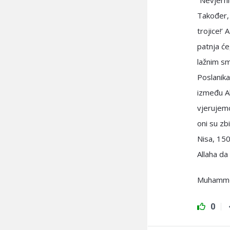
“Nevjerni
Također, 
trojice!’
patnja će
lažnim sm
Poslanika 
između Al
vjerujemo
oni su zb
Nisa, 150
Allaha da
Muhammed
0