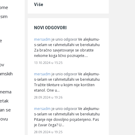
Više
 kome
osim
NOVI ODGOVORI
mersadm
Ve alejkumu-
je unio odgovor
ke
s-selam ve rahmetullahi ve berekatuhu
Za bračno savjetovanje se obratite
nekome koga lično poznajete.…
13.10.2024 u 15:25
hov
amskih
mersadm
Ve alejkumu-
je unio odgovor
s-selam ve rahmetullahi ve berekatuhu
Tražite tiknture u kojim nije korišten
etanol. One u…
i nema
28.09.2024 u 19:26
zetak
mersadm
Ve alejkumu-
je unio odgovor
man se
s-selam ve rahmetullahi ve berekatuhu
govu
Pitanje nije dovoljno pojašenjeno. Pas
je čuvar čega? U…
28.09.2024 u 19:25