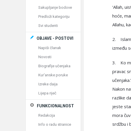
‘Allah, u
Sakupljanje bodove
hoće, ma
Predloži kategoriju
Allahu, k
Svi studenti
OBJAVE - POSTOVI
2. Islams
između se
Napiši članak
Novosti
3. Ko muš
Biografije učenjaka
pravac sm
Kur'anske poruke
učenjaka.
Izreke daija
Nakon nav
Lijepa riječ
razlike da
FUNKCIONALNOST
jeste sta
mora čuva
Redakcija
srdžbu i 
Info o radu stranice