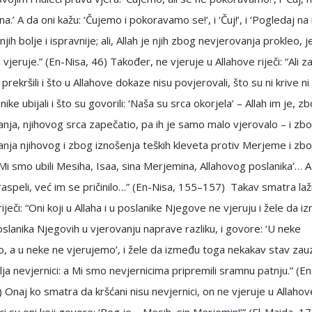
a‘ina.’ A da oni kažu: ‘Čujemo i pokoravamo se!’, i ‘Čuj!’, i ‘Pogledaj na 
 njih bolje i ispravnije; ali, Allah je njih zbog nevjerovanja prokleo, 
 vjeruje.” (En-Nisa, 46) Također, ne vjeruje u Allahove riječi: “Ali z
 prekršili i što u Allahove dokaze nisu povjerovali, što su ni krive n
ike ubijali i što su govorili: ‘Naša su srca okorjela’ – Allah im je, z
nja, njihovog srca zapečatio, pa ih je samo malo vjerovalo – i zb
nja njihovog i zbog iznošenja teških kleveta protiv Merjeme i zbog
 ‘Mi smo ubili Mesiha, Isaa, sina Merjemina, Allahovog poslanika’… A
ni raspeli, već im se pričinilo…” (En-Nisa, 155–157) Takav smatra laž
riječi: “Oni koji u Allaha i u poslanike Njegove ne vjeruju i žele da 
poslanika Njegovih u vjerovanju naprave razliku, i govore: ‘U neke
, a u neke ne vjerujemo’, i žele da između toga nekakav stav za
ilja nevjernici: a Mi smo nevjernicima pripremili sramnu patnju.” (En
Onaj ko smatra da kršćani nisu nevjernici, on ne vjeruje u Allahove 