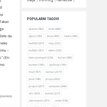
)
od
na
POPULARNI TAGOVI
 Takav
ega
abdest
(582)
brak
(608)
 žele da
djeca
(189)
dova
(490)
hadis
(340)
 neke
hadždž
(207)
hajz
(222)
uzmu –
hidžab
(187)
islam
(353)
.” (En-
kako postupiti
(236)
kur'an
(580)
imo
kurban
(190)
liječenje
(190)
muž
(187)
namaz
(2377)
post
(748)
propis
(432)
propisi
(207)
ramazan
(246)
sihr
(303)
sunnet
(227)
dgovoreno
zabranjeno
(231)
zekat
(356)