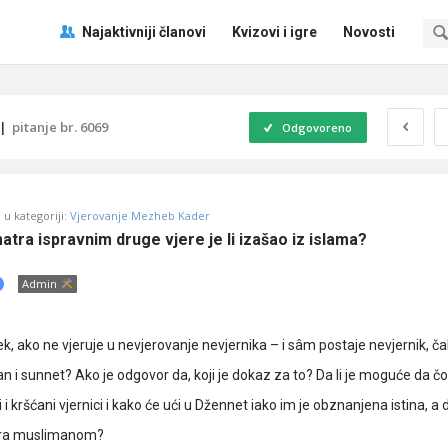
Pitaj
Pitaj
Najaktivniji članovi
Kvizovi i igre
Novosti
Učene
Učene
®
®
Navigacija
|
pitanje br. 6069
Odgovoreno
u kategoriji:
Vjerovanje Mezheb Kader
ra ispravnim druge vjere je li izašao iz islama?
Admin
jek, ako ne vjeruje u nevjerovanje nevjernika – i sâm postaje nevjernik, ča
r’an i sunnet? Ako je odgovor da, koji je dokaz za to? Da li je moguće da č
 i kršćani vjernici i kako će ući u Džennet iako im je obznanjena istina, a 
atra muslimanom?