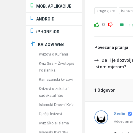
MOB. APLIKACIJE
druge vjere
ispravn
ANDROID
0
1 
iPHONE iOS
KVIZOVI WEB
Povezana pitanja
Kvizovi o Kur'anu
Da li je dozvol
Kviz Sira – Životopis
istom mjerom?
Poslanika
Ramazanski kvizovi
Kvizovi o zekatu i
1 Odgovor
sadekatul fitru
Islamski Dnevni Kviz
Sedin
Dječiji kvizovi
Added an an
Kviz Škola Islama
Islamski Kviz 18+