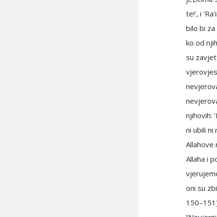
te!’, i ‘R
bilo bi za
ko od njih
su zavjet
vjerovjesn
nevjerova
nevjerova
njihovih:
ni ubili 
Allahove 
Allaha i 
vjerujemo
oni su zb
150–151) 