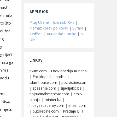
nas!’,
APPLE iOS
jer malo
Pitaj Učene
|
Islamski Kviz
|
ato što
Namaz korak po korak
|
Sufara
|
i dužne
Tedžvid
|
Kur'anske Poruke
|
N-
bog
UM
og
 riječi
LINKOVI
 nisu ga
nim i
n-um.com
|
Enciklopedija Kur'ana
|
Enciklopedija hadisa
|
između
islamhouse.com
|
pozivistine.com
|
spasenje.com
|
zijadljakic.ba
|
uzmu –
hajrudinahmetovic.com
|
amir-
smajic
|
minber.ba
|
-Nisa,
hidayaacademy.com
|
el-asr.com
riječi:
|
putsredine.com
|
Predaje BiH
Daija
|
s-d-o.org
|
namaz.ba
|