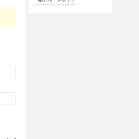
zikr
(229)
žena
(433)