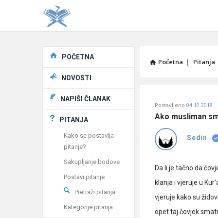
Explore
POČETNA
Početna
|
Pitanja
NOVOSTI
Pitaj
NAPIŠI ČLANAK
Postavljeno
04.10.2018
Učene
Ako musliman smat
PITANJA
®
Kako se postavlja
Sedin
pitanje?
Latest
Sakupljanje bodove
Pitanja
Da li je tačno da čov
Postavi pitanje
klanja i vjeruje u Ku
Pretraži pitanja
vjeruje kako su židovi
Kategorije pitanja
opet taj čovjek sm