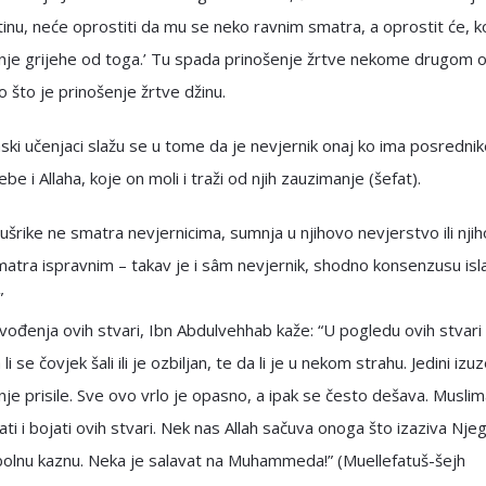
istinu, neće oprostiti da mu se neko ravnim smatra, a oprostit će,
nje grijehe od toga.’ Tu spada prinošenje žrtve nekome drugom 
ao što je prinošenje žrtve džinu.
ki učenjaci slažu se u tome da je nevjernik onaj ko ima posredni
be i Allaha, koje on moli i traži od njih zauzimanje (šefat).
rike ne smatra nevjernicima, sumnja u njihovo nevjerstvo ili nji
atra ispravnim – takav je i sâm nevjernik, shodno konsenzusu isl
”
ođenja ovih stvari, Ibn Abdulvehhab kaže: “U pogledu ovih stvar
 li se čovjek šali ili je ozbiljan, te da li je u nekom strahu. Jedini izu
nje prisile. Sve ovo vrlo je opasno, a ipak se često dešava. Musli
ti i bojati ovih stvari. Nek nas Allah sačuva onoga što izaziva Nje
bolnu kaznu. Neka je salavat na Muhammeda!” (Muellefatuš-šejh