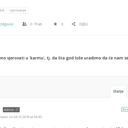
ost
vjerovanje
Odgovor
0
Prati
0
DIJELI
jeno vjerovati u 'karmu', tj. da šta god loše uradimo da će nam se
Starije
Bes
Admin
swer on 04.10.2018 at 06:45