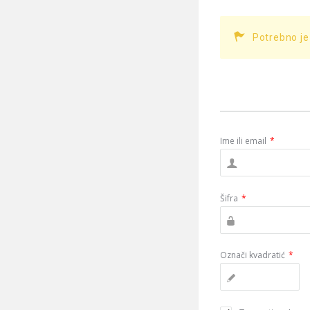
Potrebno je
Ime ili email
*
Šifra
*
Označi kvadratić
*