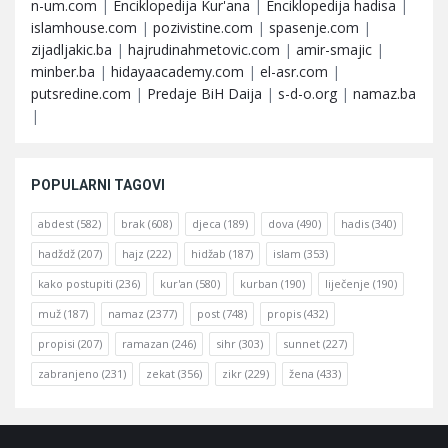
n-um.com
|
Enciklopedija Kur'ana
|
Enciklopedija hadisa
|
islamhouse.com
|
pozivistine.com
|
spasenje.com
|
zijadljakic.ba
|
hajrudinahmetovic.com
|
amir-smajic
|
minber.ba
|
hidayaacademy.com
|
el-asr.com
|
putsredine.com
|
Predaje BiH Daija
|
s-d-o.org
|
namaz.ba
|
POPULARNI TAGOVI
abdest
(582)
brak
(608)
djeca
(189)
dova
(490)
hadis
(340)
hadždž
(207)
hajz
(222)
hidžab
(187)
islam
(353)
kako postupiti
(236)
kur'an
(580)
kurban
(190)
liječenje
(190)
muž
(187)
namaz
(2377)
post
(748)
propis
(432)
propisi
(207)
ramazan
(246)
sihr
(303)
sunnet
(227)
zabranjeno
(231)
zekat
(356)
zikr
(229)
žena
(433)