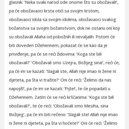
glasnik: ‘Neka svaki narod ode onome što su obožavali!’,
pa će obožavaoci krsta otići sa svojim krstom,
obožavaoci idola sa svojim idolima, obožavaoci svakog
božanstva sa svojim božanstvom, dok ne ostanu oni koji
su obožavali Allaha od pobožnih ili nevaljalih. Potom će
biti doveden Džehennem, pokazat će se kao da je
priviđenje, pa će se reći židovima: ‘Koga ste bili
obožavali?’ ‘Obožavali smo Uzejra, Božijeg sina!’, reći će,
pa će im se kazati: ‘Slagali ste, Allah nije imao ni žene ni
djeteta, pa šta vi tražite?’ Oni će reći: ‘Želimo da nas
napojiš!’, pa će im se kazati: ‘Pijte!’, te će popadati u
Džehennem. Zatim će se reći kršćanima: ‘Koga ste bili
obožavali?’, te će reći: ‘Obožavali smo Mesiha, sina
Božijeg’, pa će im biti rečeno: ‘Slagali ste! Allah nije imao
ni žene ni djeteta, pa šta vi hoćete?’ Oni će reći: ‘Želimo