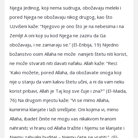
Njega Jedinog, koji nema sudruga, obožavaju meleki i
pored Njega ne obožavaju nikog drugog, kao što
Uzvišeni kaže: “Njegovo je ono što je na nebesima i na
Zemlji! A oni koji su kod Njega ne zaziru da Ga
obožavaju, i ne zamaraju se.” (El-Enbija, 19) Nijedno
božanstvo osim Allaha ne može nanijeti štetu niti korist,
ne može stvarati niti davati nafaku. Allah kaže: “Reci:
‘Kako možete, pored Allaha, da obožavate onoga koji
nije u stanju da vam kakvu štetu učini, a ni da vam neku
korist pribavi, Allah je Taj koji sve čuje i zna?’” (El-Maida,
76) Na drugom mjestu kaže: “Vi se mimo Allaha,
kumirima klanjate i laži smišljate. Oni kojima vi, mimo
Allaha, ibadet činite ne mogu vas nikakvom hranom
nahraniti; vi hranu od Allaha tražite i Njemu se klanjate i
Njemu zahvalni budite! – Njemu ćete se vratiti.” (El-