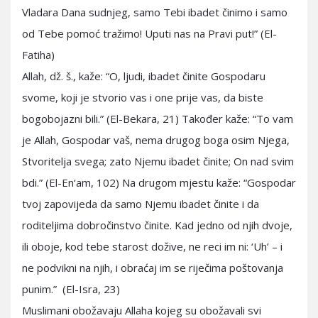
Vladara Dana sudnjeg, samo Tebi ibadet činimo i samo
od Tebe pomoć tražimo! Uputi nas na Pravi put!” (El-
Fatiha)
Allah, dž. š., kaže: “O, ljudi, ibadet činite Gospodaru
svome, koji je stvorio vas i one prije vas, da biste
bogobojazni bili.” (El-Bekara, 21) Također kaže: “To vam
je Allah, Gospodar vaš, nema drugog boga osim Njega,
Stvoritelja svega; zato Njemu ibadet činite; On nad svim
bdi.” (El-En‘am, 102) Na drugom mjestu kaže: “Gospodar
tvoj zapovijeda da samo Njemu ibadet činite i da
roditeljima dobročinstvo činite. Kad jedno od njih dvoje,
ili oboje, kod tebe starost dožive, ne reci im ni: ‘Uh’ – i
ne podvikni na njih, i obraćaj im se riječima poštovanja
punim.” (El-Isra, 23)
Muslimani obožavaju Allaha kojeg su obožavali svi