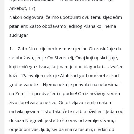
Ankebut, 17)
Nakon odgovora, želimo upotpuniti ovu temu sljedećim
pitanjem: Zašto obožavamo jedinog Allaha koji nema
sudruga?
1. Zato što u cijelom kosmosu jedino On zaslužuje da
se obožava, jer je On Stvoritelj, Onaj koji opskrbljuje,
koji iz ničega stvara, koji nam je dao blagodati… Uzvišeni
kaže: “Pa hvaljen neka je Allah kad god omrknete i kad
god osvanete – Njemu neka je pohvala i na nebesima i
na Zemlji – i predvečer i u podne! On iz neživog stvara
živo i pretvara u neživo. On oživljava zemlju nakon
mrtvila njezina – isto tako ćete i vi biti oživljeni. Jedan od
dokaza Njegovih jeste to što vas od zemlje stvara, i
odjednom vas, ljudi, svuda ima razasutih; i jedan od