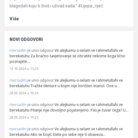
blagodati koju ti živiš i uživaš sada.“ #Lijepa_riječ
Više
NOVI ODGOVORI
mersadm
Ve alejkumu-s-selam ve rahmetullahi ve
je unio odgovor
berekatuhu Za bračno savjetovanje se obratite nekome koga lično
poznajete.…
13.10.2024 u 15:25
mersadm
Ve alejkumu-s-selam ve rahmetullahi ve
je unio odgovor
berekatuhu Tražite tiknture u kojim nije korišten etanol. One u…
28.09.2024 u 19:26
mersadm
Ve alejkumu-s-selam ve rahmetullahi ve
je unio odgovor
berekatuhu Pitanje nije dovoljno pojašenjeno. Pas je čuvar čega? U…
28.09.2024 u 19:25
mersadm
Ve alejkumu-s-selam ve rahmetullahi ve
je unio odgovor
berekatuhu Ako se bojiš štete po sebe nije ti obaveza…