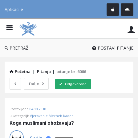
Aplikacije
Pit
Uč
®
PRETRAŽI
POSTAVI PITANJE
Početna
|
Pitanja
|
pitanje br. 6066
Dalje
Odgovoreno
Pitaj
Postavljeno
04.10.2018
Učene
u kategoriji:
Vjerovanje Mezheb Kader
®
Koga muslimani obožavaju?
Latest