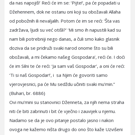
da nas napojiš!’ Reći će im se: ‘Pijte!’, pa će popadati u
Džehennem, dok ne ostanu oni koji su obožavali Allaha
od pobožnih ili nevaljalih. Potom će im se reći: ‘Šta vas
zadržava, ljudi su već otišli?’ ‘Mi smo ih napustili kad su
nam bili potrebniji nego danas, a čuli smo kako glasnik
doziva da se pridruži svaki narod onome što su bili
obožavali, a mi čekamo našeg Gospodara’, reći će. I doći
će im Silni te će reći: ‘Ja sam vaš Gospodar’, a oni će reći:
‘Ti si naš Gospodar!’, i sa Njim će govoriti samo
vjerovjesnici, pa će Mu sedždu učiniti svaki mu’min.”
(Buhari, br. 6886)
Ovi mu’mini su stanovnici Dženneta, za njih nema straha
niti će biti zabrinuti i bit će vječno i zauvijek u njemu.
Nadamo se da je ovo pitanje postalo jasno i nakon
ovoga ne kažemo ništa drugo do ono što kaže Uzvišeni