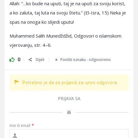
Allah: “…ko bude na uputi, taj je na uputi za svoju korist,
a ko zaluta, taj luta na svoju štetu.” (El-Isra, 15) Neka je
spas na onoga ko slijedi uputu!
Muhammed Salih Munedždžid, Odgovori o islamskom
vjerovanju, str. 4–6.
0
Dijeli
Poništi oznaku - odgovoreno
Potrebno je da se prijaviš za unos odgovora.
PRIJAVA SA
ili
Ime ili email
*