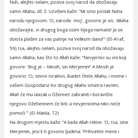
Nuh, alejhis-selam, poziva svoj narod da obožavaju
samo Allaha, dž. š. Uzvišeni kaže: “Mi smo poslali Nuha
narodu njegovom. ‘O, narode moj’, govorio je on, ‘Allaha
obožavajte, vi drugog boga osim Njega nemate! Ja se
doista plašim za vas patnje na Velikom danu!’” (El-A‘raf,
59) Isa, alejhis-selam, poziva svoj narod da obožavaju
samo Allaha, kao što to Allah kaže: “Nevjernici su oni koji
govore: ‘Bog je – Mesih, sin Merjemin!’ A Mesih je
govorio: ‘O, sinovi Israilovi, ibadet činite Allahu, i mome i
vašem Gospodaru! Ko drugog Allahu smatra ravnim,
Allah će mu ulazak u Džennet zabraniti i boravište
njegovo Džehennem će biti; a nevjernicima niko neće
pomoći.’” (El-Maida, 72)
Na drugom mjestu kaže: “A kada Allah rekne: ‘O, Isa, sine
Merjemin, jesi li ti govorio ljudima: ‘Prihvatite mene i