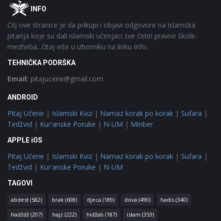
Footer
O
INFO
Cilj ove stranice je da prikupi i objavi odgovore na islamska
pitanja koje su dali islamski učenjaci sve četiri pravne škole-
mezheba...čitaj više u izborniku na linku Info.
TEHNIČKA PODRŠKA
Email:
pitajucene@gmail.com
ANDROID
Pitaj Učene
|
Islamski Kviz
|
Namaz korak po korak
|
Sufara
|
Tedžvid
|
Kur'anske Poruke
|
N-UM
|
Minber
APPLE iOS
Pitaj Učene
|
Islamski Kviz
|
Namaz korak po korak
|
Sufara
|
Tedžvid
|
Kur'anske Poruke
|
N-UM
TAGOVI
abdest
(582)
brak
(608)
djeca
(189)
dova
(490)
hadis
(340)
hadždž
(207)
hajz
(222)
hidžab
(187)
islam
(353)