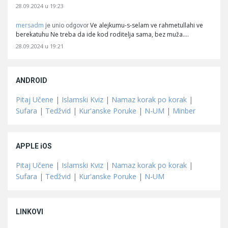
28.09.2024 u 19:23
mersadm
Ve alejkumu-s-selam ve rahmetullahi ve
je unio odgovor
berekatuhu Ne treba da ide kod roditelja sama, bez muža.…
28.09.2024 u 19:21
ANDROID
Pitaj Učene
|
Islamski Kviz
|
Namaz korak po korak
|
Sufara
|
Tedžvid
|
Kur'anske Poruke
|
N-UM
|
Minber
APPLE iOS
Pitaj Učene
|
Islamski Kviz
|
Namaz korak po korak
|
Sufara
|
Tedžvid
|
Kur'anske Poruke
|
N-UM
LINKOVI