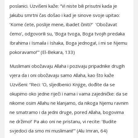
poslanici. Uzvišeni kaže: “Vi niste bili prisutni kada je
Jakubu smrtni čas došao i kad je sinove svoje upitao:
‘Kome ćete, poslije mene, ibadet činiti?’ ‘Obožavat
ćemo’, odgovorili su, ‘Boga tvoga, Boga tvojih predaka
Ibrahima i Ismaila i Ishaka, Boga jednoga!, i mi se Njemu
pokoravamo!’” (El-Bekara, 133)
Muslimani obožavaju Allaha i pozivaju pripadnike drugih
vjera da i oni obožavaju samo Allaha, kao što kaže
Uzvišeni: “Reci: ‘O, sljedbenici Knjige, dođite da se
okupimo oko jedne riječi i nama i vama zajedničke: da se
nikome osim Allahu ne klanjamo, da nikoga Njemu ravnim
ne smatramo i da jedni druge, pored Allaha, bogovima
ne držimo!’ Pa ako oni ne pristanu, vi recite: ‘Budite
svjedoci da smo mi muslimani!’” (Alu Imran, 64)