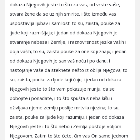
dokaza Njegovih jeste to što za vas, od vrste vaše,
stvara žene da se uz njih smirite, i što između vas
uspostavlja ljubav i samilost; to su, zaista, pouke za
ljude koji razmišljaju; i jedan od dokaza Njegovih je
stvaranje nebesa i Zemlje, i raznovrsnost jezika vaših i
boja vaših; to su, zaista pouke za one koji znaju; i jedan
od dokaza Njegovih je san vaš noću i po danu, i
nastojanje vaše da steknete nešto iz obilja Njegova; to
su, zaista, pouke za ljude koji čuju; i jedan od dokaza
Njegovih jeste to što vam pokazuje munju, da se
pobojite i ponadate, i to što spušta s neba kišu i
oživljava njome zemlju poslije mrtvila njezina; to su,
zaista, pouke za ljude koji razumiju. I jedan od dokaza
Njegovih jeste i to što nebo i Zemlja postoje voljom
Njegovom. Zatim to što ćete, čim vas On samo jednom