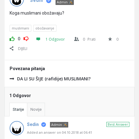
Pitanja
Sedin
Admin
Koga muslimani obožavaju?
muslimani
obožavanje
0
1 Odgovor
0
Prati
0
DIJELI
Povezana pitanja
DA LI SU ŠIJE (rafidije) MUSLIMANI?
1 Odgovor
Starije
Novije
Sedin
Best Answer
Admin
Added an answer on 04.10.2018 at 06:41