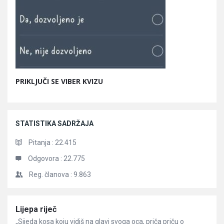
PRIKLJUČI SE VIBER KVIZU
STATISTIKA SADRŽAJA
Pitanja :
22.415
Odgovora :
22.775
Reg. članova :
9.863
Članci
Lijepa riječ
„Sijeda kosa koju vidiš na glavi svoga oca, priča priču o