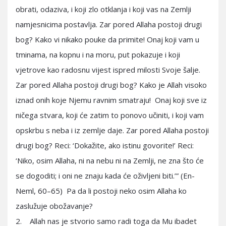
obrati, odaziva, i koji zlo otklanja i koji vas na Zemlji
namjesnicima postavlja. Zar pored Allaha postoji drugi
bog? Kako vi nikako pouke da primite! Onaj koji vam u
tminama, na kopnu i na moru, put pokazuje i koji
vjetrove kao radosnu vijest ispred milosti Svoje šalje.
Zar pored Allaha postoji drugi bog? Kako je Allah visoko
iznad onih koje Njemu ravnim smatraju! Onaj koji sve iz
ničega stvara, koji će zatim to ponovo učiniti, i koji vam
opskrbu s neba i iz zemlje daje. Zar pored Allaha postoji
drugi bog? Reci: ‘Dokažite, ako istinu govorite!’ Reci:
‘Niko, osim Allaha, ni na nebu ni na Zemlji, ne zna što će
se dogoditi; i oni ne znaju kada će oživljeni biti.’” (En-
Neml, 60–65) Pa da li postoji neko osim Allaha ko
zaslužuje obožavanje?
2. Allah nas je stvorio samo radi toga da Mu ibadet