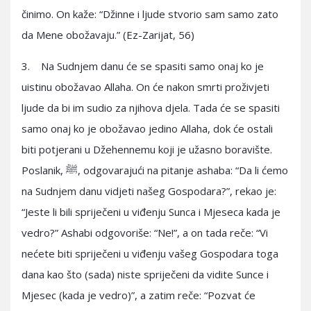
činimo. On kaže: “Džinne i ljude stvorio sam samo zato
da Mene obožavaju.” (Ez-Zarijat, 56)
3. Na Sudnjem danu će se spasiti samo onaj ko je
uistinu obožavao Allaha. On će nakon smrti proživjeti
ljude da bi im sudio za njihova djela. Tada će se spasiti
samo onaj ko je obožavao jedino Allaha, dok će ostali
biti potjerani u Džehennemu koji je užasno boravište.
Poslanik, ﷺ, odgovarajući na pitanje ashaba: “Da li ćemo
na Sudnjem danu vidjeti našeg Gospodara?”, rekao je:
“Jeste li bili spriječeni u viđenju Sunca i Mjeseca kada je
vedro?” Ashabi odgovoriše: “Ne!”, a on tada reče: “Vi
nećete biti spriječeni u viđenju vašeg Gospodara toga
dana kao što (sada) niste spriječeni da vidite Sunce i
Mjesec (kada je vedro)”, a zatim reče: “Pozvat će