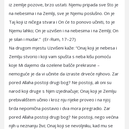
iz zemlje pozove, brzo ustati. Njemu pripada sve što je
na nebesima i na Zemlji, sve je Njemu poslušno. On je
Taj koji iz ničega stvara i On će to ponovo učiniti, to je
Njemu lahko; On je uzvišen i na nebesima i na Zemlji; On
je silan i mudar.” (Er-Rum, 17–27)
Na drugom mjestu Uzvišeni kaže: “Onaj koji je nebesa i
Zemlju stvorio i koji vam spušta s neba kišu pomoću
koje Mi dajemo da ozelene bašče prekrasne –
nemoguće je da vi učinite da izraste drveće njihovo. Zar
pored Allaha postoji drugi bog? Ne postoji, ali oni su
narod koji druge s Njim izjednačuje; Onaj koji je Zemlju
prebivalištem učinio i kroz nju rijeke proveo i na njoj
brda nepomična postavio i dva mora pregradio. Zar
pored Allaha postoji drugi bog? Ne postoji, nego većina
njih u neznanju živi; Onaj koji se nevoljniku, kad mu se