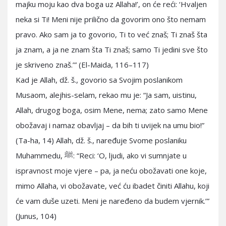
majku moju kao dva boga uz Allaha!’, on će reći: ‘Hvaljen
neka si Ti! Meni nije prilično da govorim ono što nemam
pravo. Ako sam ja to govorio, Ti to već znaš; Ti znaš šta
ja znam, a ja ne znam šta Ti znaš; samo Ti jedini sve što
je skriveno znaš.’” (El-Maida, 116–117)
Kad je Allah, dž. š., govorio sa Svojim poslanikom
Musaom, alejhis-selam, rekao mu je: “Ja sam, uistinu,
Allah, drugog boga, osim Mene, nema; zato samo Mene
obožavaj i namaz obavljaj – da bih ti uvijek na umu bio!”
(Ta-ha, 14) Allah, dž. š., naređuje Svome poslaniku
Muhammedu, ﷺ: “Reci: ‘O, ljudi, ako vi sumnjate u
ispravnost moje vjere – pa, ja neću obožavati one koje,
mimo Allaha, vi obožavate, već ću ibadet činiti Allahu, koji
će vam duše uzeti. Meni je naređeno da budem vjernik.’”
(Junus, 104)