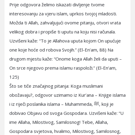
Prije odgovora želimo iskazati divljenje tvome
interesovanju za vjeru islam, uprkos tvojoj mladosti.
Možda ti Allah, zahvaljujući ovome pitanju, otvori vrata
velikog dobra i propiše ti uputu na koju nisi računala.
Uzvišeni kaže: “To je Allahova uputa kojom On upućuje
one koje hoće od robova Svojih.” (El-En‘am, 88) Na
drugom mjestu kaže: “Onome koga Allah želi da uputi –
On srce njegovo prema islamu raspoloži.” (El-En‘am,
125)
Što se tiče značajnog pitanja: Koga muslimani
obožavaju?, odgovor uzimamo iz Kur’ana – Knjige islama
i iz riječi poslanika islama – Muhammeda, ﷺ, koji je
dobivao Objavu od svoga Gospodara. Uzvišeni kaže: “U
ime Allaha, Milostivog, Samilosnog! Tebe, Allaha,
Gospodara svjetova, hvalimo, Milostivog, Samilosnog,