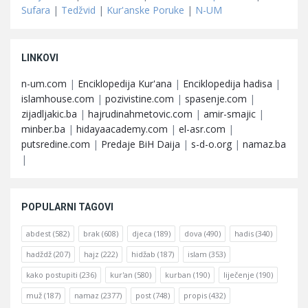
Sufara
|
Tedžvid
|
Kur'anske Poruke
|
N-UM
LINKOVI
n-um.com
|
Enciklopedija Kur'ana
|
Enciklopedija hadisa
|
islamhouse.com
|
pozivistine.com
|
spasenje.com
|
zijadljakic.ba
|
hajrudinahmetovic.com
|
amir-smajic
|
minber.ba
|
hidayaacademy.com
|
el-asr.com
|
putsredine.com
|
Predaje BiH Daija
|
s-d-o.org
|
namaz.ba
|
POPULARNI TAGOVI
abdest
(582)
brak
(608)
djeca
(189)
dova
(490)
hadis
(340)
hadždž
(207)
hajz
(222)
hidžab
(187)
islam
(353)
kako postupiti
(236)
kur'an
(580)
kurban
(190)
liječenje
(190)
muž
(187)
namaz
(2377)
post
(748)
propis
(432)