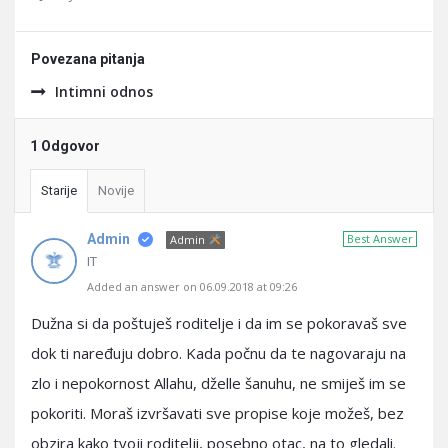
Povezana pitanja
Intimni odnos
1 Odgovor
Starije
Novije
Admin
Best Answer
Admin
IT
Added an answer on 06.09.2018 at 09:26
Dužna si da poštuješ roditelje i da im se pokoravaš sve
dok ti naređuju dobro. Kada počnu da te nagovaraju na
zlo i nepokornost Allahu, dželle šanuhu, ne smiješ im se
pokoriti. Moraš izvršavati sve propise koje možeš, bez
obzira kako tvoji roditelji, posebno otac, na to gledali.