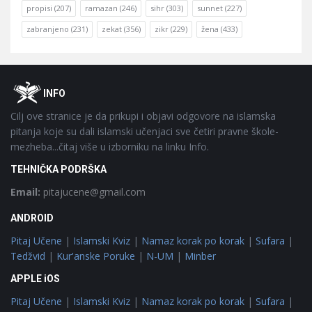
propisi
(207)
ramazan
(246)
sihr
(303)
sunnet
(227)
zabranjeno
(231)
zekat
(356)
zikr
(229)
žena
(433)
Footer
O
INFO
Cilj ove stranice je da prikupi i objavi odgovore na islamska
pitanja koje su dali islamski učenjaci sve četiri pravne škole-
mezheba...čitaj više u izborniku na linku Info.
TEHNIČKA PODRŠKA
Email:
pitajucene@gmail.com
ANDROID
Pitaj Učene
|
Islamski Kviz
|
Namaz korak po korak
|
Sufara
|
Tedžvid
|
Kur'anske Poruke
|
N-UM
|
Minber
APPLE iOS
Pitaj Učene
|
Islamski Kviz
|
Namaz korak po korak
|
Sufara
|