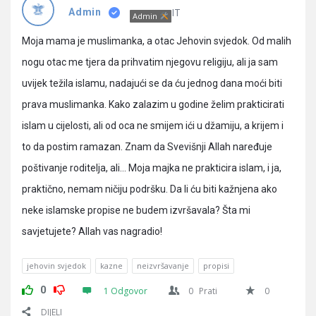
Pitanja
IT
Admin
Admin
Moja mama je muslimanka, a otac Jehovin svjedok. Od malih
nogu otac me tjera da prihvatim njegovu religiju, ali ja sam
uvijek težila islamu, nadajući se da ću jednog dana moći biti
prava muslimanka. Kako zalazim u godine želim prakticirati
islam u cijelosti, ali od oca ne smijem ići u džamiju, a krijem i
to da postim ramazan. Znam da Svevišnji Allah naređuje
poštivanje roditelja, ali… Moja majka ne prakticira islam, i ja,
praktično, nemam ničiju podršku. Da li ću biti kažnjena ako
neke islamske propise ne budem izvršavala? Šta mi
savjetujete? Allah vas nagradio!
jehovin svjedok
kazne
neizvršavanje
propisi
0
1 Odgovor
0
Prati
0
DIJELI