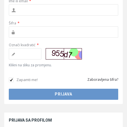
Ime ili email
*
Šifra
*
Označi kvadratić
*
Klikni na sliku za promjenu.
Zapamti me!
Zaboravljena šifra?
Sidebar
PRIJAVA SA PROFILOM