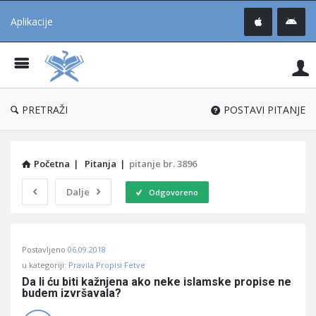
Aplikacije
Pit
Uč
®
PRETRAŽI
POSTAVI PITANJE
Početna
|
Pitanja
|
pitanje br. 3896
Dalje
Odgovoreno
Pitaj
Postavljeno
06.09.2018
Učene
u kategoriji:
Pravila Propisi Fetve
®
Da li ću biti kažnjena ako neke islamske propise ne 
budem izvršavala?
Latest