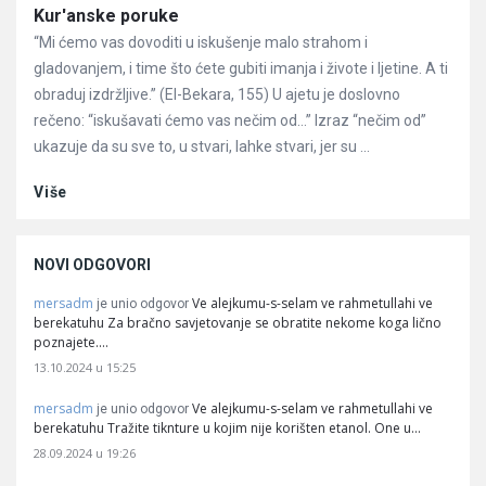
Članci
Kur'anske poruke
“Mi ćemo vas dovoditi u iskušenje malo strahom i
gladovanjem, i time što ćete gubiti imanja i živote i ljetine. A ti
obraduj izdržljive.” (El-Bekara, 155) U ajetu je doslovno
rečeno: “iskušavati ćemo vas nečim od…” Izraz “nečim od”
ukazuje da su sve to, u stvari, lahke stvari, jer su ...
Više
NOVI ODGOVORI
mersadm
Ve alejkumu-s-selam ve rahmetullahi ve
je unio odgovor
berekatuhu Za bračno savjetovanje se obratite nekome koga lično
poznajete.…
13.10.2024 u 15:25
mersadm
Ve alejkumu-s-selam ve rahmetullahi ve
je unio odgovor
berekatuhu Tražite tiknture u kojim nije korišten etanol. One u…
28.09.2024 u 19:26