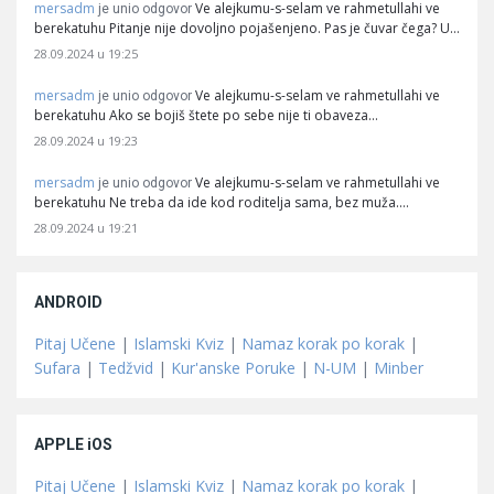
mersadm
Ve alejkumu-s-selam ve rahmetullahi ve
je unio odgovor
berekatuhu Pitanje nije dovoljno pojašenjeno. Pas je čuvar čega? U…
28.09.2024 u 19:25
mersadm
Ve alejkumu-s-selam ve rahmetullahi ve
je unio odgovor
berekatuhu Ako se bojiš štete po sebe nije ti obaveza…
28.09.2024 u 19:23
mersadm
Ve alejkumu-s-selam ve rahmetullahi ve
je unio odgovor
berekatuhu Ne treba da ide kod roditelja sama, bez muža.…
28.09.2024 u 19:21
ANDROID
Pitaj Učene
|
Islamski Kviz
|
Namaz korak po korak
|
Sufara
|
Tedžvid
|
Kur'anske Poruke
|
N-UM
|
Minber
APPLE iOS
Pitaj Učene
|
Islamski Kviz
|
Namaz korak po korak
|