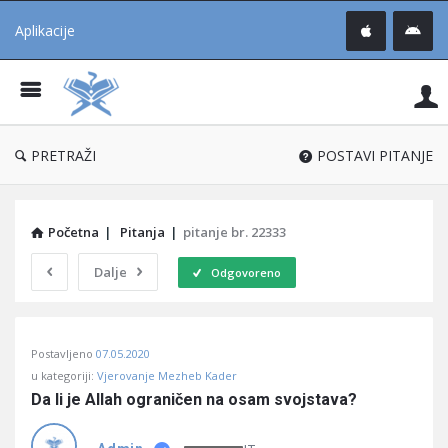
Aplikacije
Pit
Uč
®
PRETRAŽI
POSTAVI PITANJE
Početna
|
Pitanja
|
pitanje br. 22333
Dalje
Odgovoreno
Pitaj
Postavljeno
07.05.2020
Učene
u kategoriji:
Vjerovanje Mezheb Kader
®
Da li je Allah ograničen na osam svojstava?
Latest