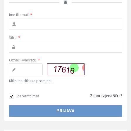
ili
Ime ili email
*
Šifra
*
Označi kvadratić
*
Klikni na sliku za promjenu.
Zapamti me!
Zaboravljena šifra?