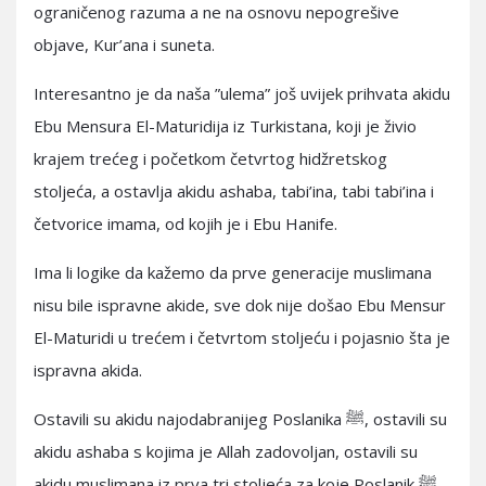
ograničenog razuma a ne na osnovu nepogrešive
objave, Kur’ana i suneta.
Interesantno je da naša ”ulema” još uvijek prihvata akidu
Ebu Mensura El-Maturidija iz Turkistana, koji je živio
krajem trećeg i početkom četvrtog hidžretskog
stoljeća, a ostavlja akidu ashaba, tabi’ina, tabi tabi’ina i
četvorice imama, od kojih je i Ebu Hanife.
Ima li logike da kažemo da prve generacije muslimana
nisu bile ispravne akide, sve dok nije došao Ebu Mensur
El-Maturidi u trećem i četvrtom stoljeću i pojasnio šta je
ispravna akida.
Ostavili su akidu najodabranijeg Poslanika ﷺ, ostavili su
akidu ashaba s kojima je Allah zadovoljan, ostavili su
akidu muslimana iz prva tri stoljeća za koje Poslanik ﷺ