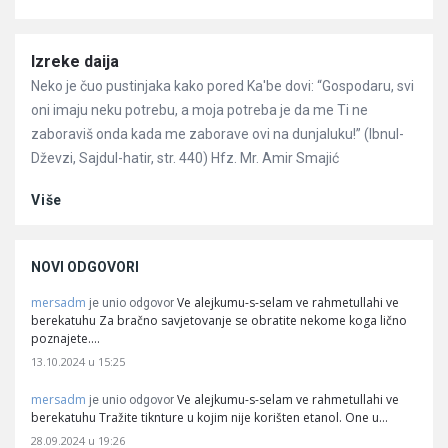
Članci
Izreke daija
Neko je čuo pustinjaka kako pored Ka'be dovi: “Gospodaru, svi
oni imaju neku potrebu, a moja potreba je da me Ti ne
zaboraviš onda kada me zaborave ovi na dunjaluku!” (Ibnul-
Dževzi, Sajdul-hatir, str. 440) Hfz. Mr. Amir Smajić
Više
NOVI ODGOVORI
mersadm
Ve alejkumu-s-selam ve rahmetullahi ve
je unio odgovor
berekatuhu Za bračno savjetovanje se obratite nekome koga lično
poznajete.…
13.10.2024 u 15:25
mersadm
Ve alejkumu-s-selam ve rahmetullahi ve
je unio odgovor
berekatuhu Tražite tiknture u kojim nije korišten etanol. One u…
28.09.2024 u 19:26