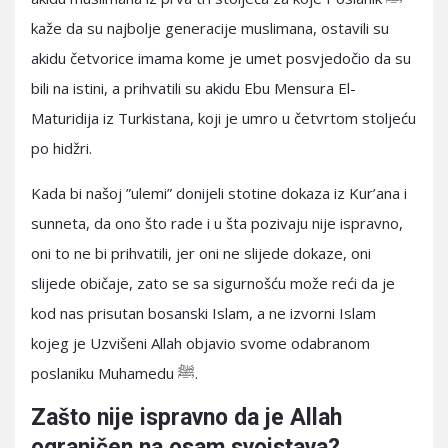
kaže da su najbolje generacije muslimana, ostavili su
akidu četvorice imama kome je umet posvjedočio da su
bili na istini, a prihvatili su akidu Ebu Mensura El-
Maturidija iz Turkistana, koji je umro u četvrtom stoljeću
po hidžri.
Kada bi našoj ”ulemi” donijeli stotine dokaza iz Kur’ana i
sunneta, da ono što rade i u šta pozivaju nije ispravno,
oni to ne bi prihvatili, jer oni ne slijede dokaze, oni
slijede običaje, zato se sa sigurnošću može reći da je
kod nas prisutan bosanski Islam, a ne izvorni Islam
kojeg je Uzvišeni Allah objavio svome odabranom
poslaniku Muhamedu ﷺ.
Zašto nije ispravno da je Allah
ograničen na osam svojstava?