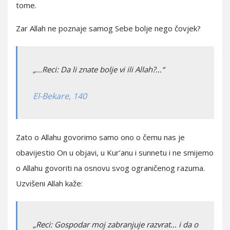
tome.
Zar Allah ne poznaje samog Sebe bolje nego čovjek?
„…Reci: Da li znate bolje vi ili Allah?…“
El-Bekare, 140
Zato o Allahu govorimo samo ono o čemu nas je
obavijestio On u objavi, u Kur’anu i sunnetu i ne smijemo
o Allahu govoriti na osnovu svog ograničenog razuma.
Uzvišeni Allah kaže:
„Reci: Gospodar moj zabranjuje razvrat… i da o