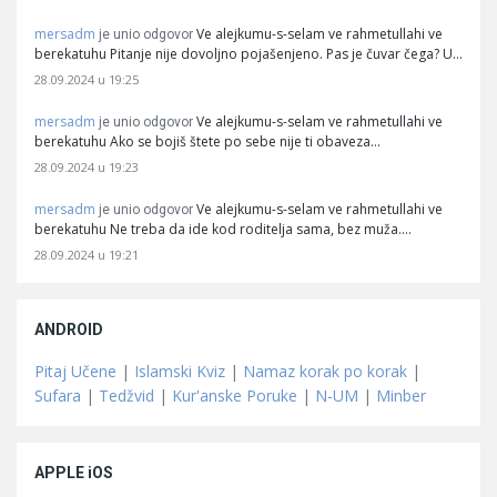
mersadm
Ve alejkumu-s-selam ve rahmetullahi ve
je unio odgovor
berekatuhu Pitanje nije dovoljno pojašenjeno. Pas je čuvar čega? U…
28.09.2024 u 19:25
mersadm
Ve alejkumu-s-selam ve rahmetullahi ve
je unio odgovor
berekatuhu Ako se bojiš štete po sebe nije ti obaveza…
28.09.2024 u 19:23
mersadm
Ve alejkumu-s-selam ve rahmetullahi ve
je unio odgovor
berekatuhu Ne treba da ide kod roditelja sama, bez muža.…
28.09.2024 u 19:21
ANDROID
Pitaj Učene
|
Islamski Kviz
|
Namaz korak po korak
|
Sufara
|
Tedžvid
|
Kur'anske Poruke
|
N-UM
|
Minber
APPLE iOS