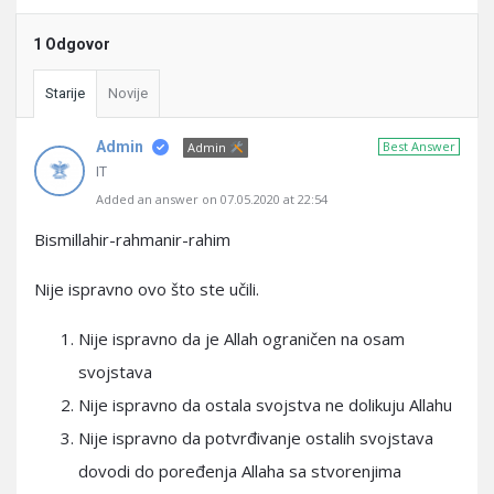
1 Odgovor
Starije
Novije
Admin
Best Answer
Admin
IT
Added an answer on 07.05.2020 at 22:54
Bismillahir-rahmanir-rahim
Nije ispravno ovo što ste učili.
Nije ispravno da je Allah ograničen na osam
svojstava
Nije ispravno da ostala svojstva ne dolikuju Allahu
Nije ispravno da potvrđivanje ostalih svojstava
dovodi do poređenja Allaha sa stvorenjima