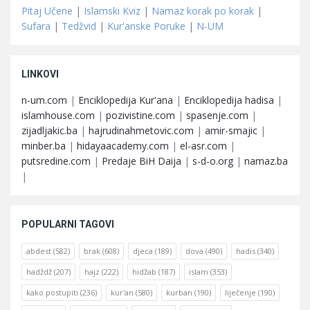
Pitaj Učene
|
Islamski Kviz
|
Namaz korak po korak
|
Sufara
|
Tedžvid
|
Kur'anske Poruke
|
N-UM
LINKOVI
n-um.com
|
Enciklopedija Kur'ana
|
Enciklopedija hadisa
|
islamhouse.com
|
pozivistine.com
|
spasenje.com
|
zijadljakic.ba
|
hajrudinahmetovic.com
|
amir-smajic
|
minber.ba
|
hidayaacademy.com
|
el-asr.com
|
putsredine.com
|
Predaje BiH Daija
|
s-d-o.org
|
namaz.ba
|
POPULARNI TAGOVI
abdest
(582)
brak
(608)
djeca
(189)
dova
(490)
hadis
(340)
hadždž
(207)
hajz
(222)
hidžab
(187)
islam
(353)
kako postupiti
(236)
kur'an
(580)
kurban
(190)
liječenje
(190)