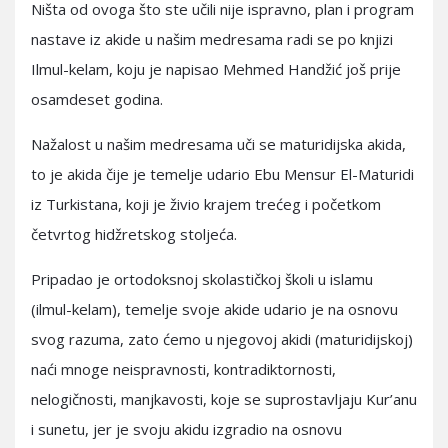
Ništa od ovoga što ste učili nije ispravno, plan i program
nastave iz akide u našim medresama radi se po knjizi
Ilmul-kelam, koju je napisao Mehmed Handžić još prije
osamdeset godina.
Nažalost u našim medresama uči se maturidijska akida,
to je akida čije je temelje udario Ebu Mensur El-Maturidi
iz Turkistana, koji je živio krajem trećeg i početkom
četvrtog hidžretskog stoljeća.
Pripadao je ortodoksnoj skolastičkoj školi u islamu
(ilmul-kelam), temelje svoje akide udario je na osnovu
svog razuma, zato ćemo u njegovoj akidi (maturidijskoj)
naći mnoge neispravnosti, kontradiktornosti,
nelogičnosti, manjkavosti, koje se suprostavljaju Kur’anu
i sunetu, jer je svoju akidu izgradio na osnovu