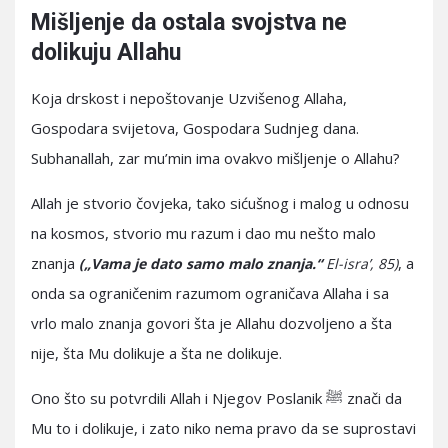
Mišljenje da ostala svojstva ne
dolikuju Allahu
Koja drskost i nepoštovanje Uzvišenog Allaha,
Gospodara svijetova, Gospodara Sudnjeg dana.
Subhanallah, zar mu’min ima ovakvo mišljenje o Allahu?
Allah je stvorio čovjeka, tako sićušnog i malog u odnosu
na kosmos, stvorio mu razum i dao mu nešto malo
znanja
, a
(„Vama je dato samo malo znanja.“
El-isra’, 85)
onda sa ograničenim razumom ograničava Allaha i sa
vrlo malo znanja govori šta je Allahu dozvoljeno a šta
nije, šta Mu dolikuje a šta ne dolikuje.
Ono što su potvrdili Allah i Njegov Poslanik ﷺ znači da
Mu to i dolikuje, i zato niko nema pravo da se suprostavi