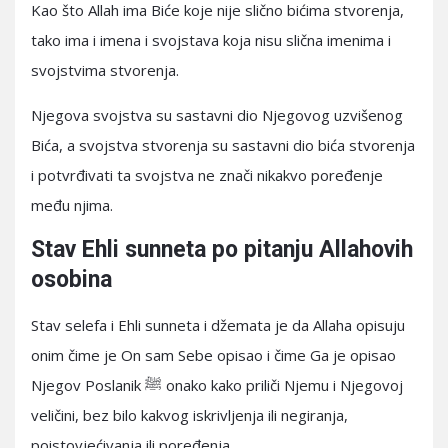
Kao što Allah ima Biće koje nije slično bićima stvorenja,
tako ima i imena i svojstava koja nisu slična imenima i
svojstvima stvorenja.
Njegova svojstva su sastavni dio Njegovog uzvišenog
Bića, a svojstva stvorenja su sastavni dio bića stvorenja
i potvrđivati ta svojstva ne znači nikakvo poređenje
među njima.
Stav Ehli sunneta po pitanju Allahovih
osobina
Stav selefa i Ehli sunneta i džemata je da Allaha opisuju
onim čime je On sam Sebe opisao i čime Ga je opisao
Njegov Poslanik ﷺ onako kako priliči Njemu i Njegovoj
veličini, bez bilo kakvog iskrivljenja ili negiranja,
poistovjećivanja ili poređenja.