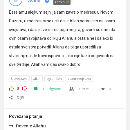
Pitanja
IT
Admin
Admin
Esselamu alejkum sejh, ja sam zavrsio medresu u Novom
Pazaru, u medresi smo ucili da je Allah ogranicen na osam
svojstava, i da se sve mimo toga negira, govorili su nam da
ovih osam svojstava dolikuju Allahu a ostala ne i da ako bi
ostala svojstva potvrdili Allahu da bi ga uporedili sa
stvorenjima. Je li ovo ispravno i ako nije kako odgovoriti na
ove tvrdnje. Allah vam dao svako dobro.
8 svojstava
allah
ograničen
osam svojstava
0
1 Odgovor
0
Prati
0
DIJELI
Povezana pitanja
Dovenje Allahu.