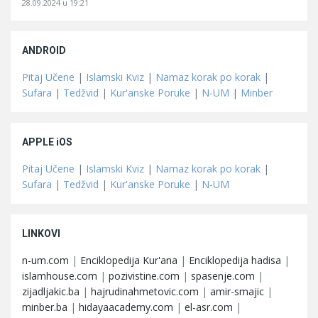
28.09.2024 u 19:21
ANDROID
Pitaj Učene
|
Islamski Kviz
|
Namaz korak po korak
|
Sufara
|
Tedžvid
|
Kur'anske Poruke
|
N-UM
|
Minber
APPLE iOS
Pitaj Učene
|
Islamski Kviz
|
Namaz korak po korak
|
Sufara
|
Tedžvid
|
Kur'anske Poruke
|
N-UM
LINKOVI
n-um.com
|
Enciklopedija Kur'ana
|
Enciklopedija hadisa
|
islamhouse.com
|
pozivistine.com
|
spasenje.com
|
zijadljakic.ba
|
hajrudinahmetovic.com
|
amir-smajic
|
minber.ba
|
hidayaacademy.com
|
el-asr.com
|