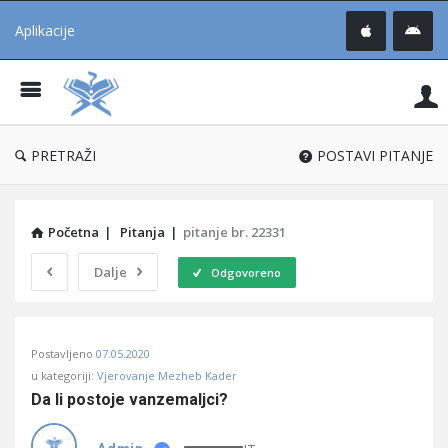
Aplikacije
Pit
Uč
®
PRETRAŽI
POSTAVI PITANJE
Početna
|
Pitanja
|
pitanje br. 22331
Dalje
Odgovoreno
Pitaj
Postavljeno
07.05.2020
Učene
u kategoriji:
Vjerovanje Mezheb Kader
®
Da li postoje vanzemaljci?
Latest