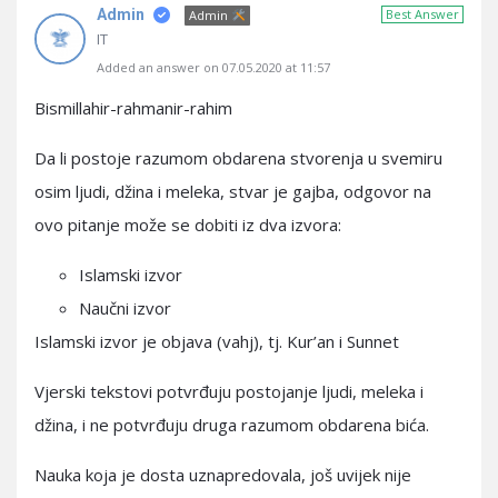
Admin
Best Answer
Admin
IT
Added an answer on 07.05.2020 at 11:57
Bismillahir-rahmanir-rahim
Da li postoje razumom obdarena stvorenja u svemiru
osim ljudi, džina i meleka, stvar je gajba, odgovor na
ovo pitanje može se dobiti iz dva izvora:
Islamski izvor
Naučni izvor
Islamski izvor je objava (vahj), tj. Kur’an i Sunnet
Vjerski tekstovi potvrđuju postojanje ljudi, meleka i
džina, i ne potvrđuju druga razumom obdarena bića.
Nauka koja je dosta uznapredovala, još uvijek nije