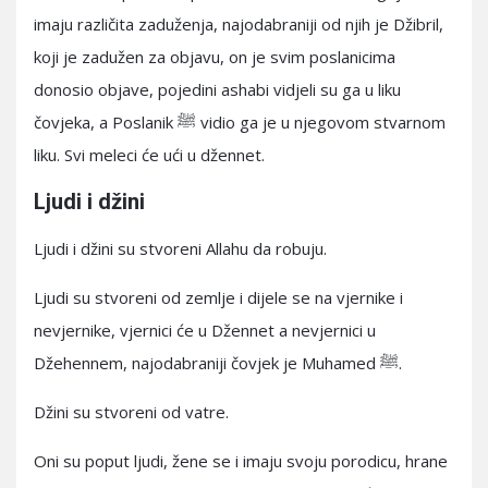
imaju različita zaduženja, najodabraniji od njih je Džibril,
koji je zadužen za objavu, on je svim poslanicima
donosio objave, pojedini ashabi vidjeli su ga u liku
čovjeka, a Poslanik ﷺ vidio ga je u njegovom stvarnom
liku. Svi meleci će ući u džennet.
Ljudi i džini
Ljudi i džini su stvoreni Allahu da robuju.
Ljudi su stvoreni od zemlje i dijele se na vjernike i
nevjernike, vjernici će u Džennet a nevjernici u
Džehennem, najodabraniji čovjek je Muhamed ﷺ.
Džini su stvoreni od vatre.
Oni su poput ljudi, žene se i imaju svoju porodicu, hrane