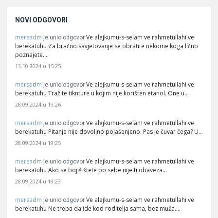
NOVI ODGOVORI
mersadm
Ve alejkumu-s-selam ve rahmetullahi ve
je unio odgovor
berekatuhu Za bračno savjetovanje se obratite nekome koga lično
poznajete.…
13.10.2024 u 15:25
mersadm
Ve alejkumu-s-selam ve rahmetullahi ve
je unio odgovor
berekatuhu Tražite tiknture u kojim nije korišten etanol. One u…
28.09.2024 u 19:26
mersadm
Ve alejkumu-s-selam ve rahmetullahi ve
je unio odgovor
berekatuhu Pitanje nije dovoljno pojašenjeno. Pas je čuvar čega? U…
28.09.2024 u 19:25
mersadm
Ve alejkumu-s-selam ve rahmetullahi ve
je unio odgovor
berekatuhu Ako se bojiš štete po sebe nije ti obaveza…
28.09.2024 u 19:23
mersadm
Ve alejkumu-s-selam ve rahmetullahi ve
je unio odgovor
berekatuhu Ne treba da ide kod roditelja sama, bez muža.…