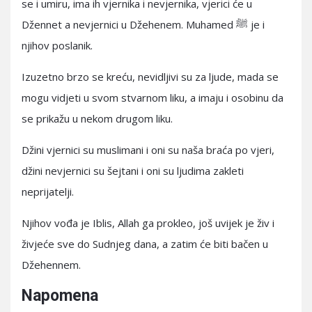
se i umiru, ima ih vjernika i nevjernika, vjerici će u
Džennet a nevjernici u Džehenem. Muhamed ﷺ je i
njihov poslanik.
Izuzetno brzo se kreću, nevidljivi su za ljude, mada se
mogu vidjeti u svom stvarnom liku, a imaju i osobinu da
se prikažu u nekom drugom liku.
Džini vjernici su muslimani i oni su naša braća po vjeri,
džini nevjernici su šejtani i oni su ljudima zakleti
neprijatelji.
Njihov vođa je Iblis, Allah ga prokleo, još uvijek je živ i
živjeće sve do Sudnjeg dana, a zatim će biti bačen u
Džehennem.
Napomena