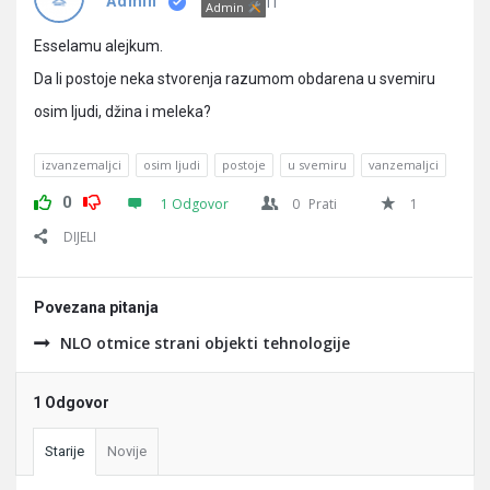
Pitanja
IT
Admin
Admin
Esselamu alejkum.
Da li postoje neka stvorenja razumom obdarena u svemiru
osim ljudi, džina i meleka?
izvanzemaljci
osim ljudi
postoje
u svemiru
vanzemaljci
0
1 Odgovor
0
Prati
1
DIJELI
Povezana pitanja
NLO otmice strani objekti tehnologije
1 Odgovor
Starije
Novije