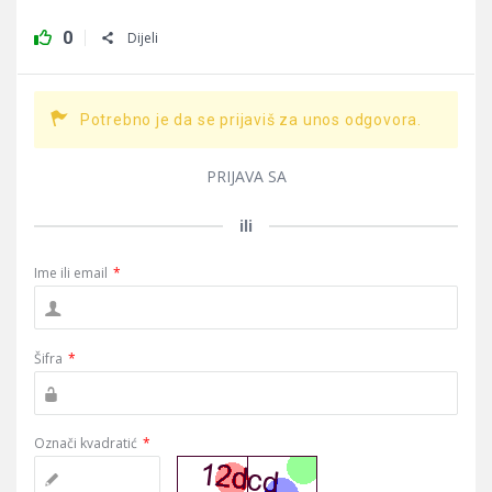
0
Dijeli
Potrebno je da se prijaviš za unos odgovora.
PRIJAVA SA
ili
Ime ili email
*
Šifra
*
Označi kvadratić
*