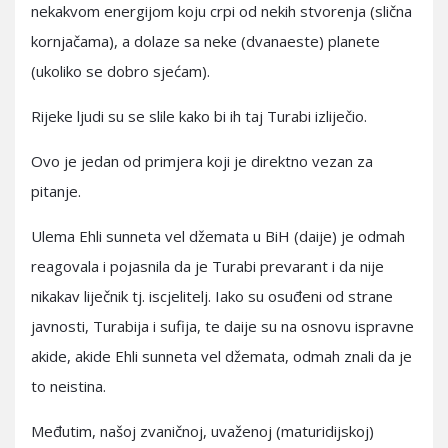
nekakvom energijom koju crpi od nekih stvorenja (slična
kornjačama), a dolaze sa neke (dvanaeste) planete
(ukoliko se dobro sjećam).
Rijeke ljudi su se slile kako bi ih taj Turabi izliječio.
Ovo je jedan od primjera koji je direktno vezan za
pitanje.
Ulema Ehli sunneta vel džemata u BiH (daije) je odmah
reagovala i pojasnila da je Turabi prevarant i da nije
nikakav liječnik tj. iscjelitelj. Iako su osuđeni od strane
javnosti, Turabija i sufija, te daije su na osnovu ispravne
akide, akide Ehli sunneta vel džemata, odmah znali da je
to neistina.
Međutim, našoj zvaničnoj, uvaženoj (maturidijskoj)