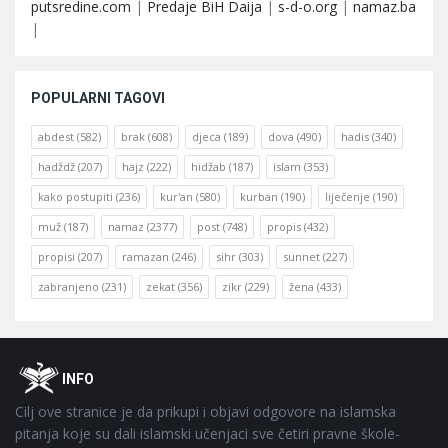
putsredine.com
|
Predaje BiH Daija
|
s-d-o.org
|
namaz.ba
|
POPULARNI TAGOVI
abdest
(582)
brak
(608)
djeca
(189)
dova
(490)
hadis
(340)
hadždž
(207)
hajz
(222)
hidžab
(187)
islam
(353)
kako postupiti
(236)
kur'an
(580)
kurban
(190)
liječenje
(190)
muž
(187)
namaz
(2377)
post
(748)
propis
(432)
propisi
(207)
ramazan
(246)
sihr
(303)
sunnet
(227)
zabranjeno
(231)
zekat
(356)
zikr
(229)
žena
(433)
Footer
O
INFO
Cilj ove stranice je da prikupi i objavi odgovore na islamska
pitanja koje su dali islamski učenjaci sve četiri pravne škole-