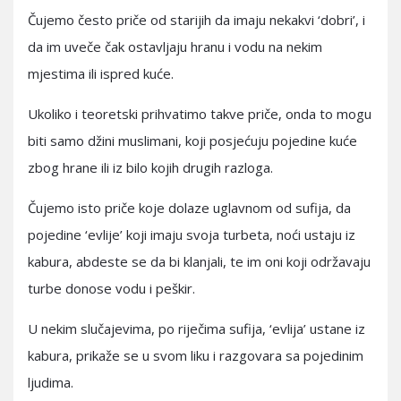
Čujemo često priče od starijih da imaju nekakvi ‘dobri’, i
da im uveče čak ostavljaju hranu i vodu na nekim
mjestima ili ispred kuće.
Ukoliko i teoretski prihvatimo takve priče, onda to mogu
biti samo džini muslimani, koji posjećuju pojedine kuće
zbog hrane ili iz bilo kojih drugih razloga.
Čujemo isto priče koje dolaze uglavnom od sufija, da
pojedine ‘evlije’ koji imaju svoja turbeta, noći ustaju iz
kabura, abdeste se da bi klanjali, te im oni koji održavaju
turbe donose vodu i peškir.
U nekim slučajevima, po riječima sufija, ‘evlija’ ustane iz
kabura, prikaže se u svom liku i razgovara sa pojedinim
ljudima.