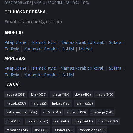
mezheba...čitaj više u izborniku na linku Info.
TEHNIČKA PODRŠKA
Email:
pitajucene@gmail.com
ANDROID
Pitaj Učene
|
Islamski Kviz
|
Namaz korak po korak
|
Sufara
|
Tedžvid
|
Kur'anske Poruke
|
N-UM
|
Minber
APPLE iOS
Pitaj Učene
|
Islamski Kviz
|
Namaz korak po korak
|
Sufara
|
Tedžvid
|
Kur'anske Poruke
|
N-UM
TAGOVI
abdest
(582)
brak
(608)
djeca
(189)
dova
(490)
hadis
(340)
hadždž
(207)
hajz
(222)
hidžab
(187)
islam
(353)
kako postupiti
(236)
kur'an
(580)
kurban
(190)
liječenje
(190)
muž
(187)
namaz
(2377)
post
(748)
propis
(432)
propisi
(207)
ramazan
(246)
sihr
(303)
sunnet
(227)
zabranjeno
(231)