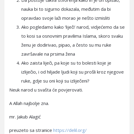
Da postoje takva stvorenja kako ih je on opisao,
nauka bi to sigurno dokazala, međutim da bi
opravdao svoje laži morao je nešto izmisliti
Ako pogledamo kako ‘liječi’ narod, vidjećemo da se
to kosi sa osnovnim pravilima Islama, skoro svaku
ženu je dodirivao, pipao, a često su mu ruke
završavale na prsima žena
Ako zaista liječi, pa koje su to bolesti koje je
izliječio, i od hiljade ljudi koji su prošli kroz njegove
ruke, gdje su oni koji su izliječeni?
Neuk narod u svašta će povjerovati.
A Allah najbolje zna.
mr. Jakub Alagić
preuzeto sa stranice
https://delil.org/