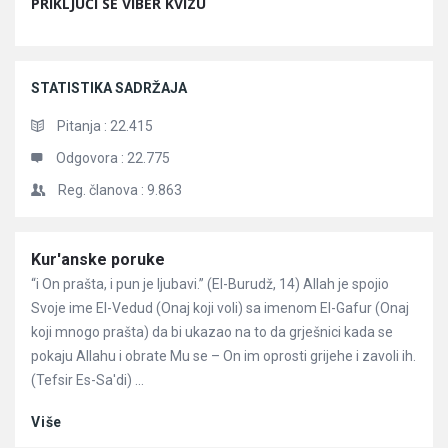
PRIKLJUČI SE VIBER KVIZU
STATISTIKA SADRŽAJA
Pitanja :
22.415
Odgovora :
22.775
Reg. članova :
9.863
Članci
Kur'anske poruke
“i On prašta, i pun je ljubavi.” (El-Burudž, 14) Allah je spojio
Svoje ime El-Vedud (Onaj koji voli) sa imenom El-Gafur (Onaj
koji mnogo prašta) da bi ukazao na to da grješnici kada se
pokaju Allahu i obrate Mu se – On im oprosti grijehe i zavoli ih.
(Tefsir Es-Sa'di) ...
Više