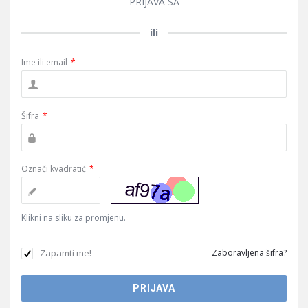
PRIJAVA SA
ili
Ime ili email
*
Šifra
*
Označi kvadratić
*
Klikni na sliku za promjenu.
Zapamti me!
Zaboravljena šifra?