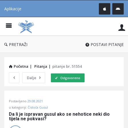
Aplikacije
Pit
Uč
®
PRETRAŽI
POSTAVI PITANJE
Početna
|
Pitanja
|
pitanje br. 51554
Dalje
Odgovoreno
Pitaj
Postavljeno
29.08.2021
Učene
u kategoriji:
Čistoća Gusul
®
Da li je ispravan gusul ako se nehotice neki dio 
tijela ne pokvasi?
Latest