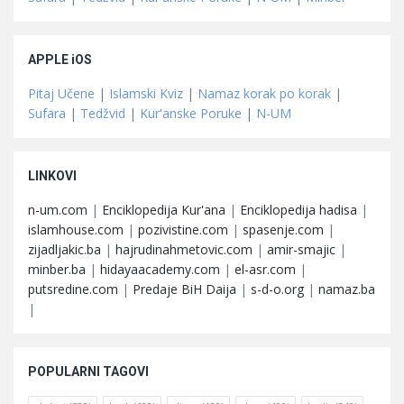
APPLE iOS
Pitaj Učene
|
Islamski Kviz
|
Namaz korak po korak
|
Sufara
|
Tedžvid
|
Kur'anske Poruke
|
N-UM
LINKOVI
n-um.com
|
Enciklopedija Kur'ana
|
Enciklopedija hadisa
|
islamhouse.com
|
pozivistine.com
|
spasenje.com
|
zijadljakic.ba
|
hajrudinahmetovic.com
|
amir-smajic
|
minber.ba
|
hidayaacademy.com
|
el-asr.com
|
putsredine.com
|
Predaje BiH Daija
|
s-d-o.org
|
namaz.ba
|
POPULARNI TAGOVI