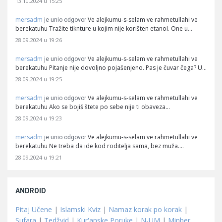
13.10.2024 u 15:25
mersadm
Ve alejkumu-s-selam ve rahmetullahi ve
je unio odgovor
berekatuhu Tražite tiknture u kojim nije korišten etanol. One u…
28.09.2024 u 19:26
mersadm
Ve alejkumu-s-selam ve rahmetullahi ve
je unio odgovor
berekatuhu Pitanje nije dovoljno pojašenjeno. Pas je čuvar čega? U…
28.09.2024 u 19:25
mersadm
Ve alejkumu-s-selam ve rahmetullahi ve
je unio odgovor
berekatuhu Ako se bojiš štete po sebe nije ti obaveza…
28.09.2024 u 19:23
mersadm
Ve alejkumu-s-selam ve rahmetullahi ve
je unio odgovor
berekatuhu Ne treba da ide kod roditelja sama, bez muža.…
28.09.2024 u 19:21
ANDROID
Pitaj Učene
|
Islamski Kviz
|
Namaz korak po korak
|
Sufara
|
Tedžvid
|
Kur'anske Poruke
|
N-UM
|
Minber