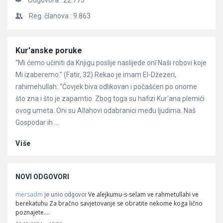
Odgovora :
22.775
Reg. članova :
9.863
Članci
Kur'anske poruke
“Mi ćemo učiniti da Knjigu poslije naslijede onī Naši robovi koje
Mi izaberemo.” (Fatir, 32) Rekao je imam El-Džezeri,
rahimehullah: “Čovjek biva odlikovan i počašćen po onome
što zna i što je zapamtio. Zbog toga su hafizi Kur'ana plemići
ovog umeta. Oni su Allahovi odabranici među ljudima. Naš
Gospodar ih ...
Više
NOVI ODGOVORI
mersadm
Ve alejkumu-s-selam ve rahmetullahi ve
je unio odgovor
berekatuhu Za bračno savjetovanje se obratite nekome koga lično
poznajete.…