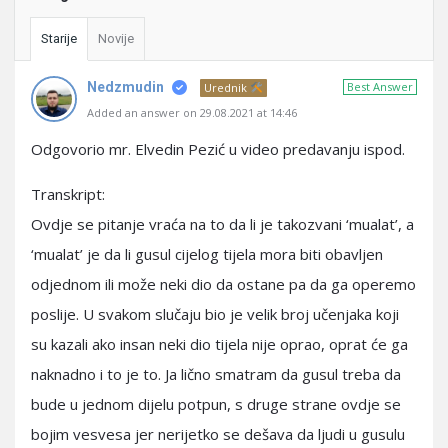
Starije
Novije
Nedzmudin
Best Answer
Urednik
Added an answer on 29.08.2021 at 14:46
Odgovorio mr. Elvedin Pezić u video predavanju ispod.
Transkript:
Ovdje se pitanje vraća na to da li je takozvani ‘mualat’, a
‘mualat’ je da li gusul cijelog tijela mora biti obavljen
odjednom ili može neki dio da ostane pa da ga operemo
poslije. U svakom slučaju bio je velik broj učenjaka koji
su kazali ako insan neki dio tijela nije oprao, oprat će ga
naknadno i to je to. Ja lično smatram da gusul treba da
bude u jednom dijelu potpun, s druge strane ovdje se
bojim vesvesa jer nerijetko se dešava da ljudi u gusulu