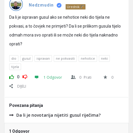
Pitanja
Nedzmudin
Urednik
Da li je ispravan gusul ako se nehotice neki dio tijela ne
pokvasi, a to čovjek ne primjeti? Da li se prilikom gusula tijelo
odmah mora svo oprati ili se može neki dio tijela naknadno
oprati?
dio
gusul
ispravan
ne pokvasiti
nehotice
neki
tijela
0
1 Odgovor
0
Prati
0
DIJELI
Povezana pitanja
Da li je novotarija nijetiti gusul riječima?
1 Odgovor