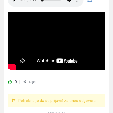
0
Dijeli
Potrebno je da se prijaviš za unos odgovora.