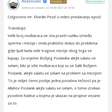
Nedzmudin
Best Answer
Urednik
Added an answer on 29.08.2021 at 14:54
Odgovorio mr. Elvedin Pezić u video predavanju ispod.
Transkript:
Velik broj muškaraca ne zna praviti razliku između
sperme i mezije i onda praktično dolazi do problema
gdje ljudi kada vide tragove mezije zbog toga se
kupaju. Za vrijeme Božijeg Poslanika alejhi salatu ve
selam, bilo je više muškaraca koji su se žalili Božijem
Poslanik, alejhi salatu ve selam na problem sa mezijom.
To je vidjet ćemo poslije jedna posebna tečnost pa je
Allahov Poslanik alejhi salatu ve selam, o tome izrekao
posebne hadise u kojima je ukazao na propise vezane
za to.