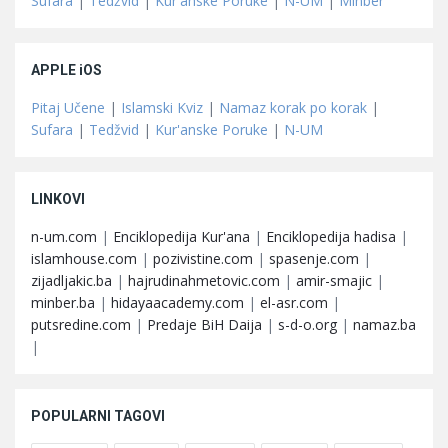
Sufara
|
Tedžvid
|
Kur'anske Poruke
|
N-UM
|
Minber
APPLE iOS
Pitaj Učene
|
Islamski Kviz
|
Namaz korak po korak
|
Sufara
|
Tedžvid
|
Kur'anske Poruke
|
N-UM
LINKOVI
n-um.com
|
Enciklopedija Kur'ana
|
Enciklopedija hadisa
|
islamhouse.com
|
pozivistine.com
|
spasenje.com
|
zijadljakic.ba
|
hajrudinahmetovic.com
|
amir-smajic
|
minber.ba
|
hidayaacademy.com
|
el-asr.com
|
putsredine.com
|
Predaje BiH Daija
|
s-d-o.org
|
namaz.ba
|
POPULARNI TAGOVI