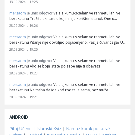
13.10.2024 u 15:25
mersadm
Ve alejkumu-s-selam ve rahmetullahi ve
je unio odgovor
berekatuhu Tražite tiknture u kojim nije korišten etanol. One u…
28.09.2024 u 19:26
mersadm
Ve alejkumu-s-selam ve rahmetullahi ve
je unio odgovor
berekatuhu Pitanje nije dovoljno pojašenjeno. Pas je čuvar čega? U…
28.09.2024 u 19:25
mersadm
Ve alejkumu-s-selam ve rahmetullahi ve
je unio odgovor
berekatuhu Ako se bojiš štete po sebe nije ti obaveza…
28.09.2024 u 19:23
mersadm
Ve alejkumu-s-selam ve rahmetullahi ve
je unio odgovor
berekatuhu Ne treba da ide kod roditelja sama, bez muža.…
28.09.2024 u 19:21
ANDROID
Pitaj Učene
|
Islamski Kviz
|
Namaz korak po korak
|