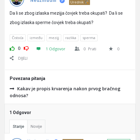
Pitanja
Nedzmudin
Urednik
Da li se zbog izlaska mezijja čovjek treba okupati? Da li se
zbog izlaska sperme čovjek treba okupati?
Čistoća
između
mezijj
razlika
sperma
0
1 Odgovor
0
Prati
0
DIJELI
Povezana pitanja
Kakav je propis krvarenja nakon prvog bračnog
odnosa?
1 Odgovor
Starije
Novije