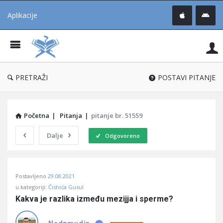
Aplikacije
Pit
Uč
®
PRETRAŽI
POSTAVI PITANJE
Početna
|
Pitanja
|
pitanje br. 51559
Dalje
Odgovoreno
Pitaj
Postavljeno
29.08.2021
Učene
u kategoriji:
Čistoća Gusul
®
Kakva je razlika između mezijja i sperme?
Latest