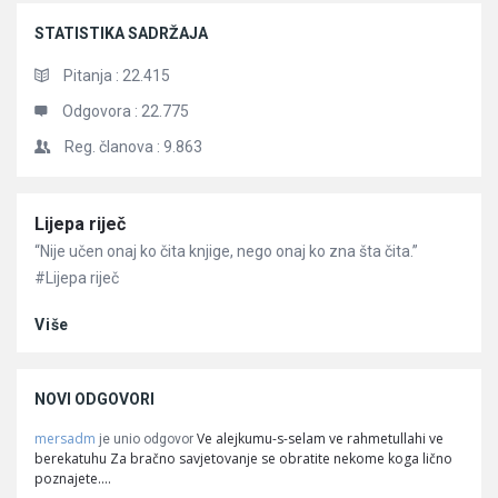
STATISTIKA SADRŽAJA
Pitanja :
22.415
Odgovora :
22.775
Reg. članova :
9.863
Članci
Lijepa riječ
“Nije učen onaj ko čita knjige, nego onaj ko zna šta čita.”
#Lijepa riječ
Više
NOVI ODGOVORI
mersadm
Ve alejkumu-s-selam ve rahmetullahi ve
je unio odgovor
berekatuhu Za bračno savjetovanje se obratite nekome koga lično
poznajete.…