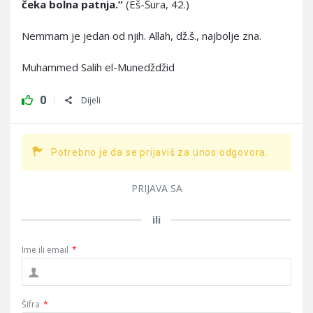
čeka bolna patnja.”
(Eš-Šura, 42.)
Nemmam je jedan od njih. Allah, dž.š., najbolje zna.
Muhammed Salih el-Munedždžid
0
Dijeli
Potrebno je da se prijaviš za unos odgovora.
PRIJAVA SA
ili
Ime ili email
*
Šifra
*