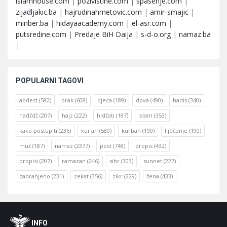
islamhouse.com
|
pozivistine.com
|
spasenje.com
|
zijadljakic.ba
|
hajrudinahmetovic.com
|
amir-smajic
|
minber.ba
|
hidayaacademy.com
|
el-asr.com
|
putsredine.com
|
Predaje BiH Daija
|
s-d-o.org
|
namaz.ba
|
POPULARNI TAGOVI
abdest
(582)
brak
(608)
djeca
(189)
dova
(490)
hadis
(340)
hadždž
(207)
hajz
(222)
hidžab
(187)
islam
(353)
kako postupiti
(236)
kur'an
(580)
kurban
(190)
liječenje
(190)
muž
(187)
namaz
(2377)
post
(748)
propis
(432)
propisi
(207)
ramazan
(246)
sihr
(303)
sunnet
(227)
zabranjeno
(231)
zekat
(356)
zikr
(229)
žena
(433)
Footer
O
INFO