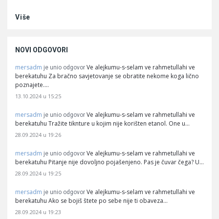
Više
NOVI ODGOVORI
mersadm
Ve alejkumu-s-selam ve rahmetullahi ve
je unio odgovor
berekatuhu Za bračno savjetovanje se obratite nekome koga lično
poznajete.…
13.10.2024 u 15:25
mersadm
Ve alejkumu-s-selam ve rahmetullahi ve
je unio odgovor
berekatuhu Tražite tiknture u kojim nije korišten etanol. One u…
28.09.2024 u 19:26
mersadm
Ve alejkumu-s-selam ve rahmetullahi ve
je unio odgovor
berekatuhu Pitanje nije dovoljno pojašenjeno. Pas je čuvar čega? U…
28.09.2024 u 19:25
mersadm
Ve alejkumu-s-selam ve rahmetullahi ve
je unio odgovor
berekatuhu Ako se bojiš štete po sebe nije ti obaveza…
28.09.2024 u 19:23