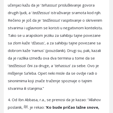
učenjaci kažu da je ‘
tehassus
‘ prisluškivanje govora
drugih ljudi, a ‘
tedžessus
‘ istraživanje sramota kod njih.
Rečeno je još da je ‘
tedžessus
‘ raspitivanje o skrivenim
stvarima i uglavnom se koristi u negativnom kontekstu.
Tako se u arapskom jeziku za sahibiju tajne povezane
sa zlom kaže ‘džasus’, a za sahibiju tajne povezane sa
dobrom kaže ‘namus’ (pouzdanik). Drugi su, pak, kazali
da je razlika između ova dva termina u tome da se
‘
tedžessus
‘ čini za druge, a ‘
tehassus
‘ za sebe. Ovo je
mišljenje Sa’leba. Opet neki misle da se ovdje radi o
sinonimima koji znače traženje spoznaje o tajnim
stvarima ili stanjima.”
4. Od Ibn Abbasa, r.a., se prenosi da je kazao: “Allahov
poslanik, ﷺ. je rekao:
‘Ko bude pričao lažne snove,