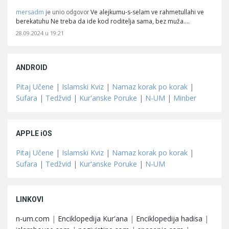
mersadm
Ve alejkumu-s-selam ve rahmetullahi ve
je unio odgovor
berekatuhu Ne treba da ide kod roditelja sama, bez muža.…
28.09.2024 u 19:21
ANDROID
Pitaj Učene
|
Islamski Kviz
|
Namaz korak po korak
|
Sufara
|
Tedžvid
|
Kur'anske Poruke
|
N-UM
|
Minber
APPLE iOS
Pitaj Učene
|
Islamski Kviz
|
Namaz korak po korak
|
Sufara
|
Tedžvid
|
Kur'anske Poruke
|
N-UM
LINKOVI
n-um.com
|
Enciklopedija Kur'ana
|
Enciklopedija hadisa
|