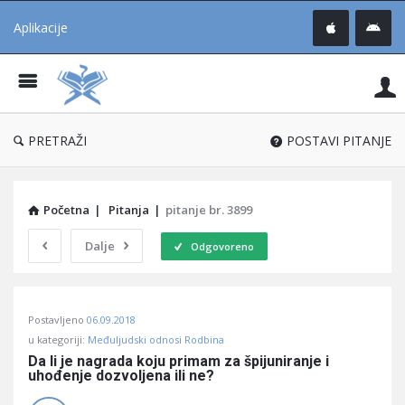
Aplikacije
Pit
Uč
®
PRETRAŽI
POSTAVI PITANJE
Početna
|
Pitanja
|
pitanje br. 3899
Dalje
Odgovoreno
Pitaj
Postavljeno
06.09.2018
Učene
u kategoriji:
Međuljudski odnosi Rodbina
®
Da li je nagrada koju primam za špijuniranje i 
uhođenje dozvoljena ili ne?
Latest