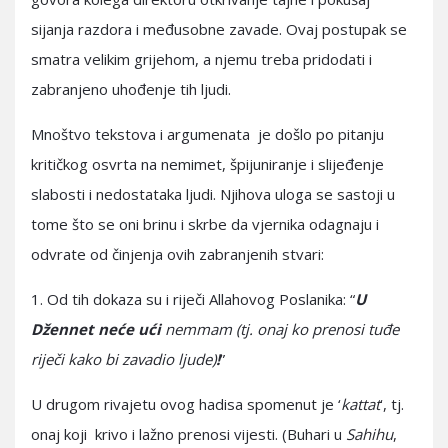
sijanja razdora i međusobne zavade. Ovaj postupak se
smatra velikim grijehom, a njemu treba pridodati i
zabranjeno uhođenje tih ljudi.
Mnoštvo tekstova i argumenata je došlo po pitanju
kritičkog osvrta na nemimet, špijuniranje i slijeđenje
slabosti i nedostataka ljudi. Njihova uloga se sastoji u
tome što se oni brinu i skrbe da vjernika odagnaju i
odvrate od činjenja ovih zabranjenih stvari:
1. Od tih dokaza su i riječi Allahovog Poslanika: “
U
Džennet neće ući
nemmam (tj. onaj ko prenosi tuđe
riječi kako bi zavadio ljude)
!
”
U drugom rivajetu ovog hadisa spomenut je ‘
kattat
‘, tj.
onaj koji krivo i lažno prenosi vijesti. (Buhari u
Sahihu
,