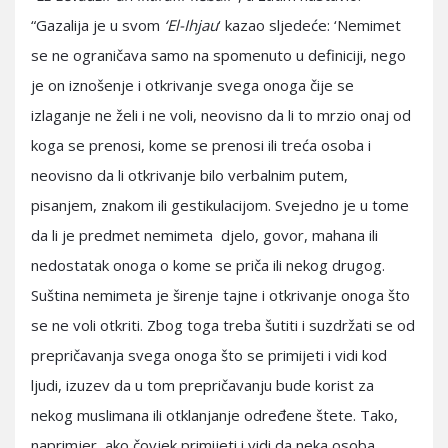
“Gazalija je u svom
‘El-Ihjau
‘ kazao sljedeće: ‘Nemimet
se ne ograničava samo na spomenuto u definiciji, nego
je on iznošenje i otkrivanje svega onoga čije se
izlaganje ne želi i ne voli, neovisno da li to mrzio onaj od
koga se prenosi, kome se prenosi ili treća osoba i
neovisno da li otkrivanje bilo verbalnim putem,
pisanjem, znakom ili gestikulacijom. Svejedno je u tome
da li je predmet nemimeta djelo, govor, mahana ili
nedostatak onoga o kome se priča ili nekog drugog.
Suština nemimeta je širenje tajne i otkrivanje onoga što
se ne voli otkriti. Zbog toga treba šutiti i suzdržati se od
prepričavanja svega onoga što se primijeti i vidi kod
ljudi, izuzev da u tom prepričavanju bude korist za
nekog muslimana ili otklanjanje određene štete. Tako,
naprimjer, ako čovjek primijeti i vidi da neka osoba