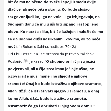
bit će mu naloženo da sveže i spoji između dvije
dlačice, ali neće biti u stanju. Ko bude slušao
razgovor ljudi koji ga ne vole ili ga izbjegavaju, na
Sudnjem danu će mu u uši biti sipano rastopljeno
olovo. Ko nacrta sliku, bit će kažnjen i naložit će mu
se da udahne dušu naslikanim likovima, ali to neće
moći.'”
(Buhari u Sahihu, hadis br. 7042.)
Od Ebu Berze, r.a., se prenosi da je rekao: “Allahov
Poslanik, ﷺ. je kazao:
‘O skupino onih čiji su jezici
povjerovali, ali u čija srca iman još nije ušao, ne
ogovarajte muslimane i ne slijedite njihove
sramote! Onaj ko bude istraživao njihove sramote,
Allah, dž.š., će istraživati njegovu sramotu, a onaj
kome Allah, dž.š., bude istraživao sramotu,
osramotit će ga i obrukati u njegovom domu.'”