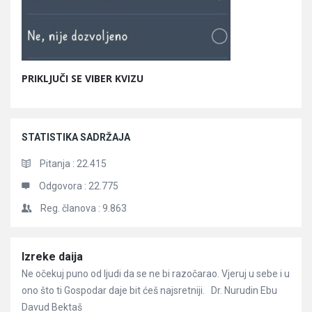
PRIKLJUČI SE VIBER KVIZU
STATISTIKA SADRŽAJA
Pitanja :
22.415
Odgovora :
22.775
Reg. članova :
9.863
Članci
Izreke daija
Ne očekuj puno od ljudi da se ne bi razočarao. Vjeruj u sebe i u
ono što ti Gospodar daje bit ćeš najsretniji. Dr. Nurudin Ebu
Davud Bektaš