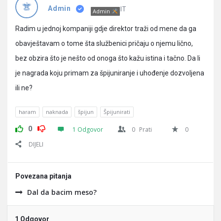
Pitanja
IT
Admin
Admin
Radim u jednoj kompaniji gdje direktor traži od mene da ga
obavještavam o tome šta službenici pričaju o njemu lično,
bez obzira što je nešto od onoga što kažu istina i tačno. Da li
je nagrada koju primam za špijuniranje i uhođenje dozvoljena
ili ne?
haram
naknada
špijun
Špijunirati
0
1 Odgovor
0
Prati
0
DIJELI
Povezana pitanja
Dal da bacim meso?
1 Odgovor