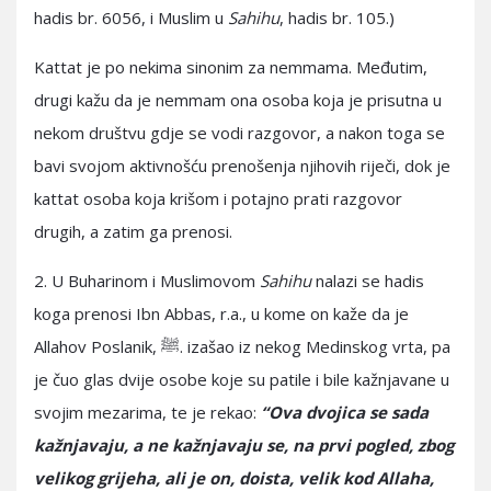
hadis br. 6056, i Muslim u
Sahihu
, hadis br. 105.)
Kattat je po nekima sinonim za nemmama. Međutim,
drugi kažu da je nemmam ona osoba koja je prisutna u
nekom društvu gdje se vodi razgovor, a nakon toga se
bavi svojom aktivnošću prenošenja njihovih riječi, dok je
kattat osoba koja krišom i potajno prati razgovor
drugih, a zatim ga prenosi.
2. U Buharinom i Muslimovom
Sahihu
nalazi se hadis
koga prenosi Ibn Abbas, r.a., u kome on kaže da je
Allahov Poslanik, ﷺ. izašao iz nekog Medinskog vrta, pa
je čuo glas dvije osobe koje su patile i bile kažnjavane u
svojim mezarima, te je rekao:
“Ova dvojica se sada
kažnjavaju, a ne kažnjavaju se, na prvi pogled, zbog
velikog grijeha, ali je on, doista, velik kod Allaha,