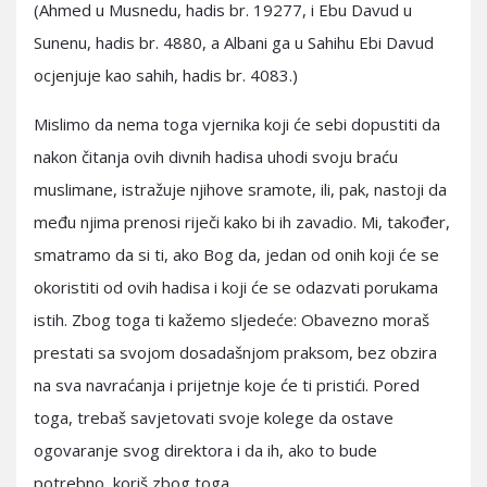
(Ahmed u Musnedu, hadis br. 19277, i Ebu Davud u
Sunenu, hadis br. 4880, a Albani ga u Sahihu Ebi Davud
ocjenjuje kao sahih, hadis br. 4083.)
Mislimo da nema toga vjernika koji će sebi dopustiti da
nakon čitanja ovih divnih hadisa uhodi svoju braću
muslimane, istražuje njihove sramote, ili, pak, nastoji da
među njima prenosi riječi kako bi ih zavadio. Mi, također,
smatramo da si ti, ako Bog da, jedan od onih koji će se
okoristiti od ovih hadisa i koji će se odazvati porukama
istih. Zbog toga ti kažemo sljedeće: Obavezno moraš
prestati sa svojom dosadašnjom praksom, bez obzira
na sva navraćanja i prijetnje koje će ti pristići. Pored
toga, trebaš savjetovati svoje kolege da ostave
ogovaranje svog direktora i da ih, ako to bude
potrebno, koriš zbog toga.