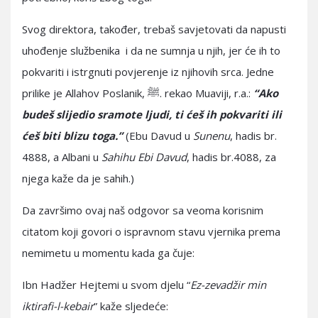
Svog direktora, također, trebaš savjetovati da napusti
uhođenje službenika i da ne sumnja u njih, jer će ih to
pokvariti i istrgnuti povjerenje iz njihovih srca. Jedne
prilike je Allahov Poslanik, ﷺ. rekao Muaviji, r.a.:
“Ako
budeš slijedio sramote ljudi, ti ćeš ih pokvariti ili
ćeš biti blizu toga.”
(Ebu Davud u
Sunenu
, hadis br.
4888, a Albani u
Sahihu Ebi Davud
, hadis br.4088, za
njega kaže da je sahih.)
Da završimo ovaj naš odgovor sa veoma korisnim
citatom koji govori o ispravnom stavu vjernika prema
nemimetu u momentu kada ga čuje:
Ibn Hadžer Hejtemi u svom djelu “
Ez-zevadžir min
iktirafi-l-kebair
” kaže sljedeće: