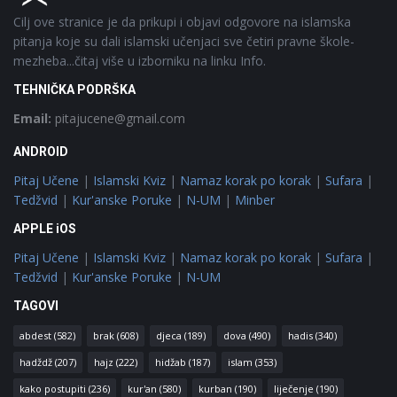
Cilj ove stranice je da prikupi i objavi odgovore na islamska
pitanja koje su dali islamski učenjaci sve četiri pravne škole-
mezheba...čitaj više u izborniku na linku Info.
TEHNIČKA PODRŠKA
Email:
pitajucene@gmail.com
ANDROID
Pitaj Učene
|
Islamski Kviz
|
Namaz korak po korak
|
Sufara
|
Tedžvid
|
Kur'anske Poruke
|
N-UM
|
Minber
APPLE iOS
Pitaj Učene
|
Islamski Kviz
|
Namaz korak po korak
|
Sufara
|
Tedžvid
|
Kur'anske Poruke
|
N-UM
TAGOVI
abdest
(582)
brak
(608)
djeca
(189)
dova
(490)
hadis
(340)
hadždž
(207)
hajz
(222)
hidžab
(187)
islam
(353)
kako postupiti
(236)
kur'an
(580)
kurban
(190)
liječenje
(190)