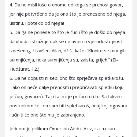
4. Da ne misli loše o onome od koga se prenosi govor,
jer nije potvrđeno da je ono što je preneseno od njega,
uistinu, i poteklo od njega!
5. Da ga ne ponese to što je čuo i što je došlo do njega
da uhodi i istražuje dok se ne uvjeri u vjerodostojnost
iznešenog. Uzvišeni Allah, dž.š., kaže: “Klonite se mnogih
sumnjičenja, neka sumnjičenja su, zaista, grijeh.” (El-
Hudžurat, 12.)
6. Da ne dopusti ni sebi ono što sprječava spletkarošu.
Tako on neće dalje prenositi i prepričavati spletku koju
je čuo, govoreći: Taj i taj mi je pričao to i to. Sa takvim
postupkom će i on sam biti spletkaroš, onaj koji ogovara
i učiniti će ono što mu je zabranjeno.
Jednom je prilikom Omer ibn Abdul-Aziz, r.a., rekao