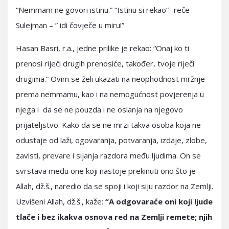
“Nemmam ne govori istinu.” “Istinu si rekao”- reče
Sulejman – ” idi čovječe u miru!”
Hasan Basri, r.a., jedne prilike je rekao: “Onaj ko ti
prenosi riječi drugih prenosiće, također, tvoje riječi
drugima.” Ovim se želi ukazati na neophodnost mržnje
prema nemmamu, kao i na nemogućnost povjerenja u
njega i da se ne pouzda i ne oslanja na njegovo
prijateljstvo. Kako da se ne mrzi takva osoba koja ne
odustaje od laži, ogovaranja, potvaranja, izdaje, zlobe,
zavisti, prevare i sijanja razdora među ljudima. On se
svrstava među one koji nastoje prekinuti ono što je
Allah, dž.š., naredio da se spoji i koji siju razdor na Zemlji.
Uzvišeni Allah, dž.š., kaže:
“A odgovaraće oni koji ljude
tlače i bez ikakva osnova red na Zemlji remete; njih