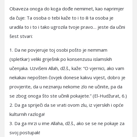
Obaveza onoga do koga dođe nemimet, kao naprimjer
da čuje: Ta osoba o tebi kaže to i to ili ta osoba je
uradila to i to i tako ugrozila tvoje pravo… jeste da učini
šest stvari:
1. Da ne povjeruje toj osobi pošto je nemmam
(spletkar) veliki griješnik po konsenzusu islamskih
učenjaka. Uzvišeni Allah, dž.š., kaže: “O vjernici, ako vam
nekakav nepošten čovjek donese kakvu vijest, dobro je
provjerite, da u neznanju nekome zlo ne učinite, pa da
se zbog onoga što ste učinili pokajete.” (El-Hudžurat, 6.)
2. Da ga spriječi da se vrati ovom zlu, iz vjerskih i opće
kulturnih razloga!
3. Da ga mrzi u ime Allaha, dž.š., ako se se ne pokaje za
svoj postupak!