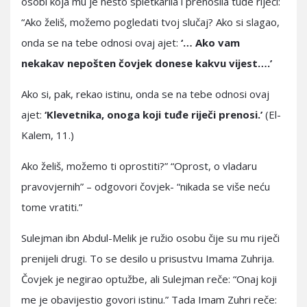
osobi koja mu je nešto spletkarila i prenosila tuđe riječi:
“Ako želiš, možemo pogledati tvoj slučaj? Ako si slagao,
onda se na tebe odnosi ovaj ajet:
‘… Ako vam
nekakav nepošten čovjek donese kakvu vijest….’
Ako si, pak, rekao istinu, onda se na tebe odnosi ovaj
ajet:
‘Klevetnika, onoga koji tuđe riječi prenosi.’
(El-
Kalem, 11.)
Ako želiš, možemo ti oprostiti?” “Oprost, o vladaru
pravovjernih” – odgovori čovjek- “nikada se više neću
tome vratiti.”
Sulejman ibn Abdul-Melik je ružio osobu čije su mu riječi
prenijeli drugi. To se desilo u prisustvu Imama Zuhrija.
Čovjek je negirao optužbe, ali Sulejman reče: “Onaj koji
me je obavijestio govori istinu.” Tada Imam Zuhri reče: