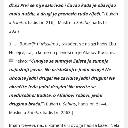
dž.š.! Prvi se nije sakrivao i čuvao kada je obavljao
malu nuždu, a drugi je prenosio tuđe riječi.”
(Buhari
u
Sahihu
, hadis br. 216, i Muslim u
Sahihu
, hadis br.
292.)
3. U “
Buhariji
” i “
Muslimu
“, također, se nalazi hadis Ebu
Hurejre, r.a., u kome on prenosi da je Allahov Poslanik,
ﷺ. rekao:
“Čuvajte se sumnje! Zaista je sumnja
najlažniji govor. Ne prisluškujte jedni druge! Ne
uhodite jedni druge! Ne zavidite jedni drugim! Ne
okrećite leđa jedni drugim! Ne mrzite se
međusobno! Budite, o Allahovi robovi, jedni
drugima braća!”
(Buhari u
Sahihu
, hadis br. 5144, i
Muslim u
Sahihu
, hadis br. 2563.)
Imam Nevevi, r.a., u komentaru ovoga hadisa kaže: “Neki