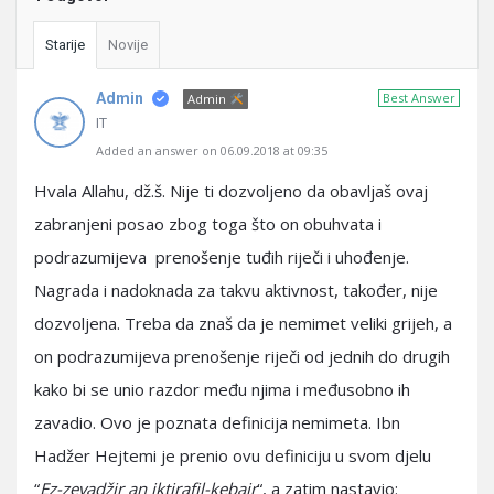
Starije
Novije
Admin
Best Answer
Admin
IT
Added an answer on 06.09.2018 at 09:35
Hvala Allahu, dž.š. Nije ti dozvoljeno da obavljaš ovaj
zabranjeni posao zbog toga što on obuhvata i
podrazumijeva prenošenje tuđih riječi i uhođenje.
Nagrada i nadoknada za takvu aktivnost, također, nije
dozvoljena. Treba da znaš da je nemimet veliki grijeh, a
on podrazumijeva prenošenje riječi od jednih do drugih
kako bi se unio razdor među njima i međusobno ih
zavadio. Ovo je poznata definicija nemimeta. Ibn
Hadžer Hejtemi je prenio ovu definiciju u svom djelu
“
Ez-zevadžir an iktirafil-kebair
“, a zatim nastavio: