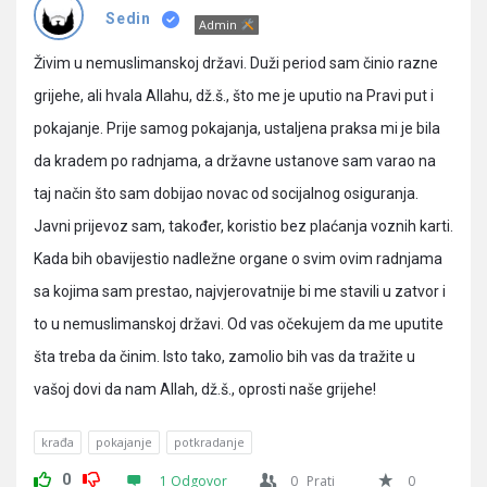
Pitanja
Sedin
Admin
Živim u nemuslimanskoj državi. Duži period sam činio razne
grijehe, ali hvala Allahu, dž.š., što me je uputio na Pravi put i
pokajanje. Prije samog pokajanja, ustaljena praksa mi je bila
da kradem po radnjama, a državne ustanove sam varao na
taj način što sam dobijao novac od socijalnog osiguranja.
Javni prijevoz sam, također, koristio bez plaćanja voznih karti.
Kada bih obavijestio nadležne organe o svim ovim radnjama
sa kojima sam prestao, najvjerovatnije bi me stavili u zatvor i
to u nemuslimanskoj državi. Od vas očekujem da me uputite
šta treba da činim. Isto tako, zamolio bih vas da tražite u
vašoj dovi da nam Allah, dž.š., oprosti naše grijehe!
krađa
pokajanje
potkradanje
0
1 Odgovor
0
Prati
0