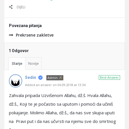
DIJELI
Povezana pitanja
Prekrsene zakletve
1 Odgovor
Starije
Novije
Sedin
Best Answer
Admin
Added an answer on 06.09.2018 at 13:34
Zahvala pripada Uzvišenom Allahu, dž.š. Hvala Allahu,
dž.š., Koji te je počastio sa uputom i pomoći da učiniš
pokajanje. Molimo Allaha, dž.š., da nas sve skupa uputi
na Pravi put i da nas učvrsti na njemu sve do smrtnog