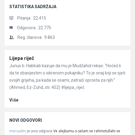
STATISTIKA SADRŽAJA
Pitanja :
22.415
Odgovora :
22.775
Reg. članova :
9.863
Članci
Lijepa riječ
Junus b. Habbab kazuje da mu je Mudžahid rekao: “Hoćeš li
da te obavijestim o iskrenom pokajniku? To je onaj koji se sjeti
svojih grijeha, pa kada se osami, zatraži oprosta za njih.”
(Ahmed, Ez-Zuhd, str. 452) #lijepa_riječ
Više
NOVI ODGOVORI
mersadm
Ve alejkumu-s-selam ve rahmetullahi ve
je unio odgovor