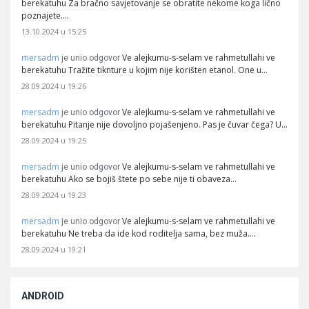
berekatuhu Za bračno savjetovanje se obratite nekome koga lično
poznajete.…
13.10.2024 u 15:25
mersadm
Ve alejkumu-s-selam ve rahmetullahi ve
je unio odgovor
berekatuhu Tražite tiknture u kojim nije korišten etanol. One u…
28.09.2024 u 19:26
mersadm
Ve alejkumu-s-selam ve rahmetullahi ve
je unio odgovor
berekatuhu Pitanje nije dovoljno pojašenjeno. Pas je čuvar čega? U…
28.09.2024 u 19:25
mersadm
Ve alejkumu-s-selam ve rahmetullahi ve
je unio odgovor
berekatuhu Ako se bojiš štete po sebe nije ti obaveza…
28.09.2024 u 19:23
mersadm
Ve alejkumu-s-selam ve rahmetullahi ve
je unio odgovor
berekatuhu Ne treba da ide kod roditelja sama, bez muža.…
28.09.2024 u 19:21
ANDROID