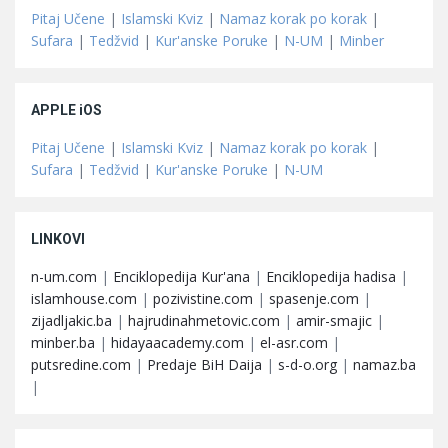
Pitaj Učene
|
Islamski Kviz
|
Namaz korak po korak
|
Sufara
|
Tedžvid
|
Kur'anske Poruke
|
N-UM
|
Minber
APPLE iOS
Pitaj Učene
|
Islamski Kviz
|
Namaz korak po korak
|
Sufara
|
Tedžvid
|
Kur'anske Poruke
|
N-UM
LINKOVI
n-um.com
|
Enciklopedija Kur'ana
|
Enciklopedija hadisa
|
islamhouse.com
|
pozivistine.com
|
spasenje.com
|
zijadljakic.ba
|
hajrudinahmetovic.com
|
amir-smajic
|
minber.ba
|
hidayaacademy.com
|
el-asr.com
|
putsredine.com
|
Predaje BiH Daija
|
s-d-o.org
|
namaz.ba
|