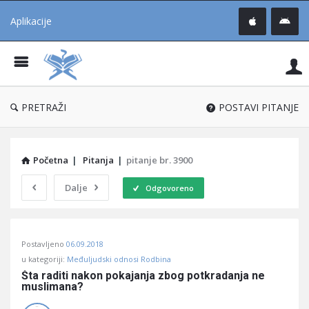
Aplikacije
Pit
Uč
®
PRETRAŽI
POSTAVI PITANJE
Početna
|
Pitanja
|
pitanje br. 3900
Dalje
Odgovoreno
Pitaj
Postavljeno
06.09.2018
Učene
u kategoriji:
Međuljudski odnosi Rodbina
®
Šta raditi nakon pokajanja zbog potkradanja ne 
muslimana?
Latest