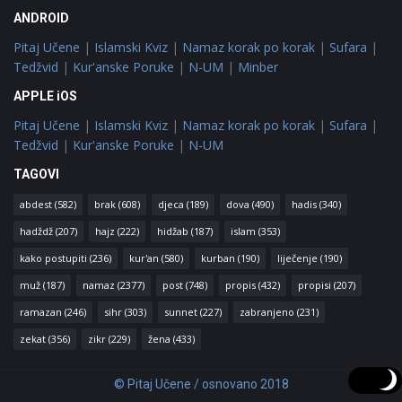
ANDROID
Pitaj Učene
|
Islamski Kviz
|
Namaz korak po korak
|
Sufara
|
Tedžvid
|
Kur'anske Poruke
|
N-UM
|
Minber
APPLE iOS
Pitaj Učene
|
Islamski Kviz
|
Namaz korak po korak
|
Sufara
|
Tedžvid
|
Kur'anske Poruke
|
N-UM
TAGOVI
abdest
(582)
brak
(608)
djeca
(189)
dova
(490)
hadis
(340)
hadždž
(207)
hajz
(222)
hidžab
(187)
islam
(353)
kako postupiti
(236)
kur'an
(580)
kurban
(190)
liječenje
(190)
muž
(187)
namaz
(2377)
post
(748)
propis
(432)
propisi
(207)
ramazan
(246)
sihr
(303)
sunnet
(227)
zabranjeno
(231)
zekat
(356)
zikr
(229)
žena
(433)
© Pitaj Učene / osnovano 2018