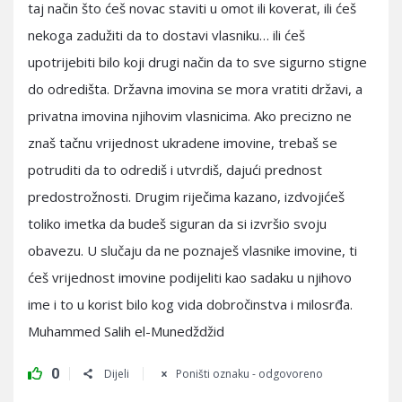
taj način što ćeš novac staviti u omot ili koverat, ili ćeš
nekoga zadužiti da to dostavi vlasniku… ili ćeš
upotrijebiti bilo koji drugi način da to sve sigurno stigne
do odredišta. Državna imovina se mora vratiti državi, a
privatna imovina njihovim vlasnicima. Ako precizno ne
znaš tačnu vrijednost ukradene imovine, trebaš se
potruditi da to odrediš i utvrdiš, dajući prednost
predostrožnosti. Drugim riječima kazano, izdvojićeš
toliko imetka da budeš siguran da si izvršio svoju
obavezu. U slučaju da ne poznaješ vlasnike imovine, ti
ćeš vrijednost imovine podijeliti kao sadaku u njihovo
ime i to u korist bilo kog vida dobročinstva i milosrđa.
Muhammed Salih el-Munedždžid
0
Dijeli
Poništi oznaku - odgovoreno