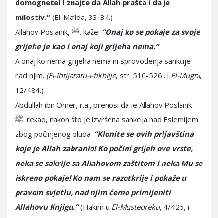
domognete! I znajte da Allah prašta i da je
milostiv.”
(El-Ma’ida, 33-34.)
Allahov Poslanik, ﷺ. kaže:
“Onaj ko se pokaje za svoje
grijehe je kao i onaj koji grijeha nema.”
A onaj ko nema grijeha nema ni sprovođenja sankcije
nad njim.
(El-Ihtijaratu-l-fikhijje
, str. 510-526., i
El-Mugni
,
12/484.)
Abdullah ibn Omer, r.a., prenosi da je Allahov Poslanik
ﷺ. rekao, nakon što je izvršena sankcija nad Eslemijem
zbog počinjenog bluda:
“Klonite se ovih prljavština
koje je Allah zabranio! Ko počini grijeh ove vrste,
neka se sakrije sa Allahovom zaštitom i neka Mu se
iskreno pokaje! Ko nam se razotkrije i pokaže u
pravom svjetlu, nad njim ćemo primijeniti
Allahovu Knjigu.”
(Hakim u
El-Mustedreku
, 4/425, i