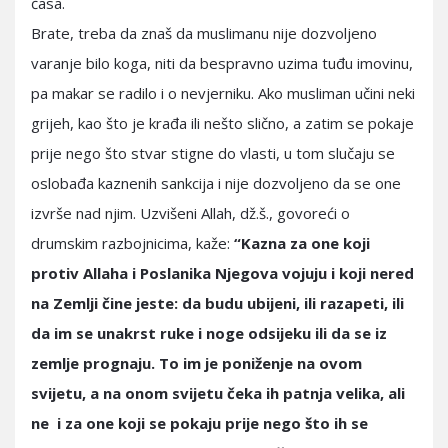
časa.
Brate, treba da znaš da muslimanu nije dozvoljeno
varanje bilo koga, niti da bespravno uzima tuđu imovinu,
pa makar se radilo i o nevjerniku. Ako musliman učini neki
grijeh, kao što je krađa ili nešto slično, a zatim se pokaje
prije nego što stvar stigne do vlasti, u tom slučaju se
oslobađa kaznenih sankcija i nije dozvoljeno da se one
izvrše nad njim. Uzvišeni Allah, dž.š., govoreći o
drumskim razbojnicima, kaže:
“Kazna za one koji
protiv Allaha i Poslanika Njegova vojuju i koji nered
na Zemlji čine jeste: da budu ubijeni, ili razapeti, ili
da im se unakrst ruke i noge odsijeku ili da se iz
zemlje prognaju. To im je poniženje na ovom
svijetu, a na onom svijetu čeka ih patnja velika, ali
ne i za one koji se pokaju prije nego što ih se