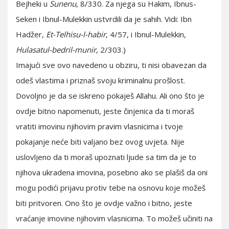
Bejheki u
Sunenu
, 8/330. Za njega su Hakim, Ibnus-
Seken i Ibnul-Mulekkin ustvrdili da je sahih. Vidi: Ibn
Hadžer,
Et-Telhisu-l-habir
, 4/57, i Ibnul-Mulekkin,
Hulasatul-bedril-munir
, 2/303.)
Imajući sve ovo navedeno u obziru, ti nisi obavezan da
odeš vlastima i priznaš svoju kriminalnu prošlost.
Dovoljno je da se iskreno pokaješ Allahu. Ali ono što je
ovdje bitno napomenuti, jeste činjenica da ti moraš
vratiti imovinu njihovim pravim vlasnicima i tvoje
pokajanje neće biti valjano bez ovog uvjeta. Nije
uslovljeno da ti moraš upoznati ljude sa tim da je to
njihova ukradena imovina, posebno ako se plašiš da oni
mogu podići prijavu protiv tebe na osnovu koje možeš
biti pritvoren. Ono što je ovdje važno i bitno, jeste
vraćanje imovine njihovim vlasnicima. To možeš učiniti na