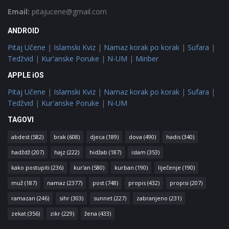
Email:
pitajucene@gmail.com
ANDROID
Pitaj Učene
|
Islamski Kviz
|
Namaz korak po korak
|
Sufara
|
Tedžvid
|
Kur'anske Poruke
|
N-UM
|
Minber
APPLE iOS
Pitaj Učene
|
Islamski Kviz
|
Namaz korak po korak
|
Sufara
|
Tedžvid
|
Kur'anske Poruke
|
N-UM
TAGOVI
abdest
(582)
brak
(608)
djeca
(189)
dova
(490)
hadis
(340)
hadždž
(207)
hajz
(222)
hidžab
(187)
islam
(353)
kako postupiti
(236)
kur'an
(580)
kurban
(190)
liječenje
(190)
muž
(187)
namaz
(2377)
post
(748)
propis
(432)
propisi
(207)
ramazan
(246)
sihr
(303)
sunnet
(227)
zabranjeno
(231)
zekat
(356)
zikr
(229)
žena
(433)