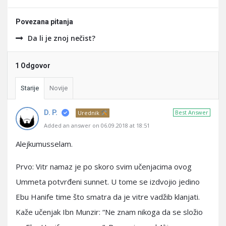
Povezana pitanja
Da li je znoj nečist?
1 Odgovor
Starije
Novije
D. P.
Best Answer
Urednik
Added an answer on 06.09.2018 at 18:51
Alejkumusselam.
Prvo: Vitr namaz je po skoro svim učenjacima ovog
Ummeta potvrđeni sunnet. U tome se izdvojio jedino
Ebu Hanife time što smatra da je vitre vadžib klanjati.
Kaže učenjak Ibn Munzir: “Ne znam nikoga da se složio