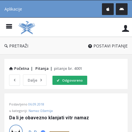
Aplikacije
Pit
Uč
®
PRETRAŽI
POSTAVI PITANJE
Početna
|
Pitanja
|
pitanje br. 4001
Dalje
Odgovoreno
Pitaj
Postavljeno
06.09.2018
Učene
u kategoriji:
Namaz Džamija
®
Da li je obavezno klanjati vitr namaz
Latest