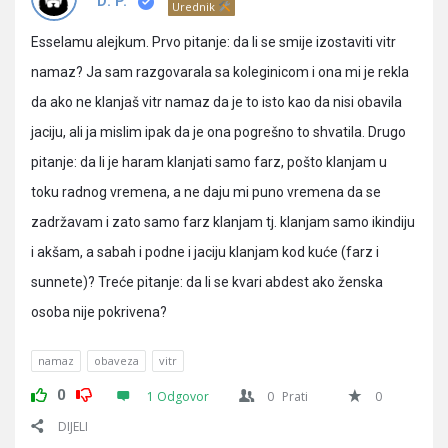
Pitanja
D. P.
Urednik
Esselamu alejkum. Prvo pitanje: da li se smije izostaviti vitr
namaz? Ja sam razgovarala sa koleginicom i ona mi je rekla
da ako ne klanjaš vitr namaz da je to isto kao da nisi obavila
jaciju, ali ja mislim ipak da je ona pogrešno to shvatila. Drugo
pitanje: da li je haram klanjati samo farz, pošto klanjam u
toku radnog vremena, a ne daju mi puno vremena da se
zadržavam i zato samo farz klanjam tj. klanjam samo ikindiju
i akšam, a sabah i podne i jaciju klanjam kod kuće (farz i
sunnete)? Treće pitanje: da li se kvari abdest ako ženska
osoba nije pokrivena?
namaz
obaveza
vitr
0
1 Odgovor
0
Prati
0
DIJELI