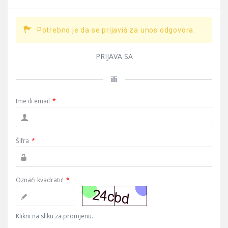
Potrebno je da se prijaviš za unos odgovora.
PRIJAVA SA
ili
Ime ili email
*
Šifra
*
Označi kvadratić
*
Klikni na sliku za promjenu.