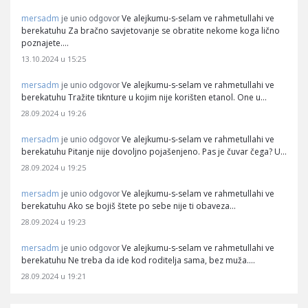
mersadm
Ve alejkumu-s-selam ve rahmetullahi ve
je unio odgovor
berekatuhu Za bračno savjetovanje se obratite nekome koga lično
poznajete.…
13.10.2024 u 15:25
mersadm
Ve alejkumu-s-selam ve rahmetullahi ve
je unio odgovor
berekatuhu Tražite tiknture u kojim nije korišten etanol. One u…
28.09.2024 u 19:26
mersadm
Ve alejkumu-s-selam ve rahmetullahi ve
je unio odgovor
berekatuhu Pitanje nije dovoljno pojašenjeno. Pas je čuvar čega? U…
28.09.2024 u 19:25
mersadm
Ve alejkumu-s-selam ve rahmetullahi ve
je unio odgovor
berekatuhu Ako se bojiš štete po sebe nije ti obaveza…
28.09.2024 u 19:23
mersadm
Ve alejkumu-s-selam ve rahmetullahi ve
je unio odgovor
berekatuhu Ne treba da ide kod roditelja sama, bez muža.…
28.09.2024 u 19:21