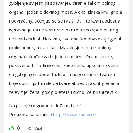
gubljenje svijesti (ili spavanje), diranje šakom polnog
organa i jedenje devinog mesa. A oko izlaska krvi, gnoja
i povraćanja učenjaci su se razišli da li to kvari abdest a
ispravno je da ne kvari. Sve ostalo mimo spomenutog
ne kvari abdest. Naravno, sve ono što obavezuje gusul
(polni odnos, hajz, nifas i izlazak sjemena iz polnog
organa) takođe kvari ujedno i abdest. Prema tome,
pokrivenost ili otkrivenost žene nema apsolutno veze
sa gubljenjem abdesta, kao i mnoge druge stvari za
koje obični ljudi misle da kvare abdest, poput gledanja
televizije, žena, golog djeteta i slično. Ve billahi tevfik.
Na pitanje odgovorio: dr.Zijad Ljakić
Preuzeto sa stranice
http://www.n-um.com
0
Dijeli