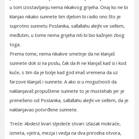
u tom izostavljanju nema nikakvog grijeha. Onaj ko ne bi
klanjao nikako sunnete tim djelom bi radio ono što je
suprotno sunnetu Poslanika, sallallahu alejhi ve sellem,
međutim, u tome nema grijeha niti bi bio kažnjen zbog
toga.
Prema tome, nema nikakve smetnje da ne klanjaš
sunnete dok si na poslu, čak da ih ne klanjaš kad si i kod
kuće, s tim da je bolje kad god imaš vremena da uz
farzove klanjaš i sunnete. A ako si u mogućnosti da
naklanjavaš propuštene sunnete to je mustehab jer je
prenešeno od Poslanika, sallallahu alejhi ve sellem, da je
naklanjavao potvrđene sunnete.
Treće: Abdest kvari sljedeće stvari: izlazak mokraće,
izmeta, vjetra, mezja i vedja na dva prirodna otvora,