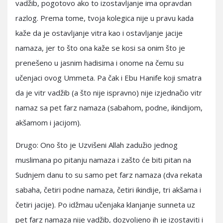
vadžib, pogotovo ako to izostavljanje ima opravdan
razlog. Prema tome, tvoja kolegica nije u pravu kada
kaže da je ostavljanje vitra kao i ostavljanje jacije
namaza, jer to što ona kaže se kosi sa onim što je
prenešeno u jasnim hadisima i onome na čemu su
učenjaci ovog Ummeta. Pa čak i Ebu Hanife koji smatra
da je vitr vadžib (a što nije ispravno) nije izjednačio vitr
namaz sa pet farz namaza (sabahom, podne, ikindijom,
akšamom i jacijom).
Drugo: Ono što je Uzvišeni Allah zadužio jednog
muslimana po pitanju namaza i zašto će biti pitan na
Sudnjem danu to su samo pet farz namaza (dva rekata
sabaha, četiri podne namaza, četiri ikindije, tri akšama i
četiri jacije). Po idžmau učenjaka klanjanje sunneta uz
pet farz namaza nije vadžib, dozvoljeno ih je izostaviti i