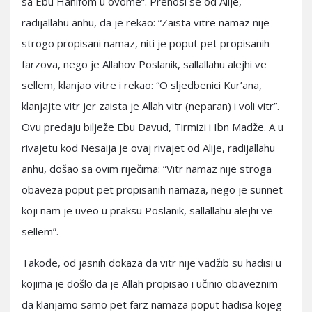
sa Ebu Hanifom u ovome”. Prenosi se od Alije,
radijallahu anhu, da je rekao: “Zaista vitre namaz nije
strogo propisani namaz, niti je poput pet propisanih
farzova, nego je Allahov Poslanik, sallallahu alejhi ve
sellem, klanjao vitre i rekao: “O sljedbenici Kur’ana,
klanjajte vitr jer zaista je Allah vitr (neparan) i voli vitr”.
Ovu predaju bilježe Ebu Davud, Tirmizi i Ibn Madže. A u
rivajetu kod Nesaija je ovaj rivajet od Alije, radijallahu
anhu, došao sa ovim riječima: “Vitr namaz nije stroga
obaveza poput pet propisanih namaza, nego je sunnet
koji nam je uveo u praksu Poslanik, sallallahu alejhi ve
sellem”.
Takođe, od jasnih dokaza da vitr nije vadžib su hadisi u
kojima je došlo da je Allah propisao i učinio obaveznim
da klanjamo samo pet farz namaza poput hadisa kojeg