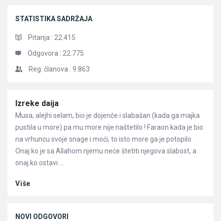
STATISTIKA SADRŽAJA
Pitanja :
22.415
Odgovora :
22.775
Reg. članova :
9.863
Članci
Izreke daija
Musa, alejhi selam, bio je dojenče i slabašan (kada ga majka
pustila u more) pa mu more nije naštetilo ! Faraon kada je bio
na vrhuncu svoje snage i moći, to isto more ga je potopilo.
Onaj ko je sa Allahom njemu neće štetiti njegova slabost, a
onaj ko ostavi ...
Više
NOVI ODGOVORI