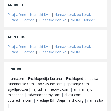
ANDROID
Pitaj Učene
|
Islamski Kviz
|
Namaz korak po korak
|
Sufara
|
Tedžvid
|
Kur'anske Poruke
|
N-UM
|
Minber
APPLE iOS
Pitaj Učene
|
Islamski Kviz
|
Namaz korak po korak
|
Sufara
|
Tedžvid
|
Kur'anske Poruke
|
N-UM
LINKOVI
n-um.com
|
Enciklopedija Kur'ana
|
Enciklopedija hadisa
|
islamhouse.com
|
pozivistine.com
|
spasenje.com
|
zijadljakic.ba
|
hajrudinahmetovic.com
|
amir-smajic
|
minber.ba
|
hidayaacademy.com
|
el-asr.com
|
putsredine.com
|
Predaje BiH Daija
|
s-d-o.org
|
namaz.ba
|