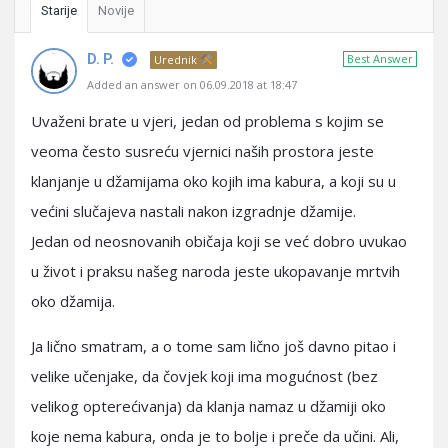
Starije
Novije
D. P.
Best Answer
Urednik
Added an answer on 06.09.2018 at 18:47
Uvaženi brate u vjeri, jedan od problema s kojim se
veoma često susreću vjernici naših prostora jeste
klanjanje u džamijama oko kojih ima kabura, a koji su u
većini slučajeva nastali nakon izgradnje džamije.
Jedan od neosnovanih običaja koji se već dobro uvukao
u život i praksu našeg naroda jeste ukopavanje mrtvih
oko džamija.
Ja lično smatram, a o tome sam lično još davno pitao i
velike učenjake, da čovjek koji ima mogućnost (bez
velikog opterećivanja) da klanja namaz u džamiji oko
koje nema kabura, onda je to bolje i preče da učini. Ali,