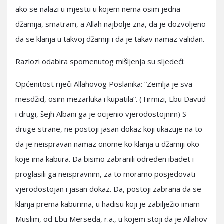
ako se nalazi u mjestu u kojem nema osim jedna
džamija, smatram, a Allah najbolje zna, da je dozvoljeno
da se klanja u takvoj džamiji i da je takav namaz validan.
Razlozi odabira spomenutog mišljenja su sljedeći:
Općenitost riječi Allahovog Poslanika: “Zemlja je sva
mesdžid, osim mezarluka i kupatila“. (Tirmizi, Ebu Davud
i drugi, šejh Albani ga je ocijenio vjerodostojnim) S
druge strane, ne postoji jasan dokaz koji ukazuje na to
da je neispravan namaz onome ko klanja u džamiji oko
koje ima kabura. Da bismo zabranili određen ibadet i
proglasili ga neispravnim, za to moramo posjedovati
vjerodostojan i jasan dokaz. Da, postoji zabrana da se
klanja prema kaburima, u hadisu koji je zabilježio imam
Muslim, od Ebu Merseda, r.a., u kojem stoji da je Allahov