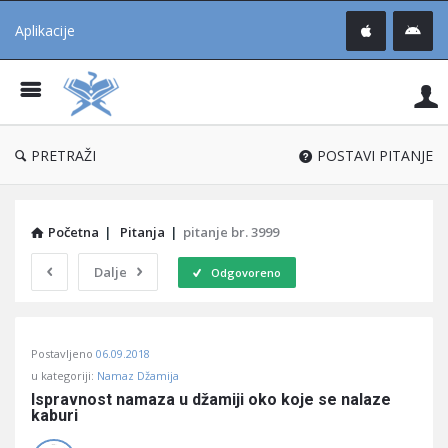
Aplikacije
Pit
Uč
®
PRETRAŽI
POSTAVI PITANJE
Početna
|
Pitanja
|
pitanje br. 3999
Dalje
Odgovoreno
Pitaj
Postavljeno
06.09.2018
Učene
u kategoriji:
Namaz Džamija
®
Ispravnost namaza u džamiji oko koje se nalaze 
kaburi
Latest