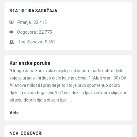
STATISTIKA SADRŽAJA
Pitanja :
22.415
Odgovora :
22.775
Reg. članova :
9.863
Članci
Kur'anske poruke
”Onoga dana kad svaki čovjek pred sobom nađe dobro djelo
koje je uradio i hrđavo djelo koje je učinio…” (Alu Imran, 30) Od
Allahove milosti i pravde je to što je prvo spomenuo dobro
djelo, a nakon toga loše/hrđavo, dok su ljudi većinom slijepi po
pitanju dobrih djela drugih ljudi, ...
Više
NOVI ODGOVORI