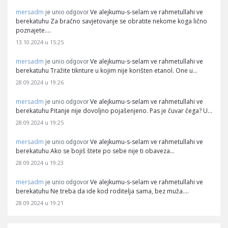
mersadm
Ve alejkumu-s-selam ve rahmetullahi ve
je unio odgovor
berekatuhu Za bračno savjetovanje se obratite nekome koga lično
poznajete.…
13.10.2024 u 15:25
mersadm
Ve alejkumu-s-selam ve rahmetullahi ve
je unio odgovor
berekatuhu Tražite tiknture u kojim nije korišten etanol. One u…
28.09.2024 u 19:26
mersadm
Ve alejkumu-s-selam ve rahmetullahi ve
je unio odgovor
berekatuhu Pitanje nije dovoljno pojašenjeno. Pas je čuvar čega? U…
28.09.2024 u 19:25
mersadm
Ve alejkumu-s-selam ve rahmetullahi ve
je unio odgovor
berekatuhu Ako se bojiš štete po sebe nije ti obaveza…
28.09.2024 u 19:23
mersadm
Ve alejkumu-s-selam ve rahmetullahi ve
je unio odgovor
berekatuhu Ne treba da ide kod roditelja sama, bez muža.…
28.09.2024 u 19:21