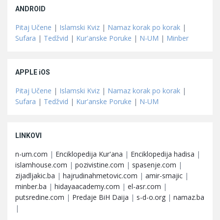
ANDROID
Pitaj Učene
|
Islamski Kviz
|
Namaz korak po korak
|
Sufara
|
Tedžvid
|
Kur'anske Poruke
|
N-UM
|
Minber
APPLE iOS
Pitaj Učene
|
Islamski Kviz
|
Namaz korak po korak
|
Sufara
|
Tedžvid
|
Kur'anske Poruke
|
N-UM
LINKOVI
n-um.com
|
Enciklopedija Kur'ana
|
Enciklopedija hadisa
|
islamhouse.com
|
pozivistine.com
|
spasenje.com
|
zijadljakic.ba
|
hajrudinahmetovic.com
|
amir-smajic
|
minber.ba
|
hidayaacademy.com
|
el-asr.com
|
putsredine.com
|
Predaje BiH Daija
|
s-d-o.org
|
namaz.ba
|