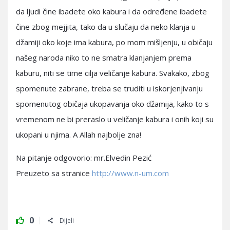
da ljudi čine ibadete oko kabura i da određene ibadete
čine zbog mejjita, tako da u slučaju da neko klanja u
džamiji oko koje ima kabura, po mom mišljenju, u običaju
našeg naroda niko to ne smatra klanjanjem prema
kaburu, niti se time cilja veličanje kabura. Svakako, zbog
spomenute zabrane, treba se truditi u iskorjenjivanju
spomenutog običaja ukopavanja oko džamija, kako to s
vremenom ne bi preraslo u veličanje kabura i onih koji su
ukopani u njima. A Allah najbolje zna!
Na pitanje odgovorio: mr.Elvedin Pezić
Preuzeto sa stranice
http://www.n-um.com
0
Dijeli