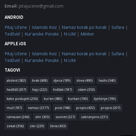
Email:
pitajucene@gmail.com
ANDROID
Pitaj Učene
|
Islamski Kviz
|
Namaz korak po korak
|
Sufara
|
Tedžvid
|
Kur'anske Poruke
|
N-UM
|
Minber
APPLE iOS
Pitaj Učene
|
Islamski Kviz
|
Namaz korak po korak
|
Sufara
|
Tedžvid
|
Kur'anske Poruke
|
N-UM
TAGOVI
abdest
(582)
brak
(608)
djeca
(189)
dova
(490)
hadis
(340)
hadždž
(207)
hajz
(222)
hidžab
(187)
islam
(353)
kako postupiti
(236)
kur'an
(580)
kurban
(190)
liječenje
(190)
muž
(187)
namaz
(2377)
post
(748)
propis
(432)
propisi
(207)
ramazan
(246)
sihr
(303)
sunnet
(227)
zabranjeno
(231)
zekat
(356)
zikr
(229)
žena
(433)