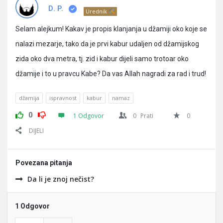
Pitanja
D. P.
Urednik
Selam alejkum! Kakav je propis klanjanja u džamiji oko koje se
nalazi mezarje, tako da je prvi kabur udaljen od džamijskog
zida oko dva metra, tj. zid i kabur dijeli samo trotoar oko
džamije i to u pravcu Kabe? Da vas Allah nagradi za rad i trud!
džamija
ispravnost
kabur
namaz
0
1 Odgovor
0
Prati
0
DIJELI
Povezana pitanja
Da li je znoj nečist?
1 Odgovor