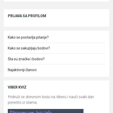
Sidebar
PRIJAVA SA PROFILOM
Kako se postavlja pitanje?
Kako se sakupljaju bodovi?
Šta su značke i bodovi?
Najaktivniji članovi
VIBER KVIZ
Pridruži se dnevnom kvizu na Viberu i nauči svaki dan
ponešto iz islama.