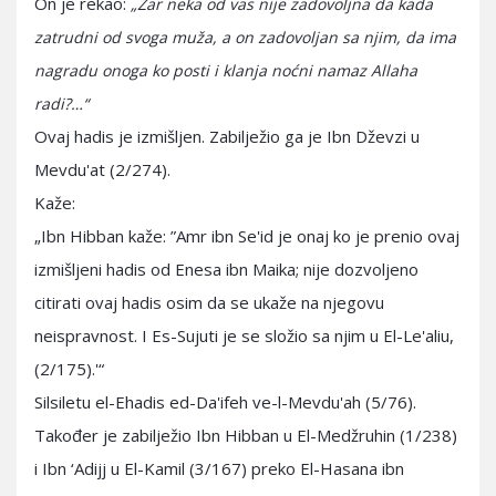
On je rekao:
„Zar neka od vas nije zadovoljna da kada
zatrudni od svoga muža, a on zadovoljan sa njim, da ima
nagradu onoga ko posti i klanja noćni namaz Allaha
radi?…“
Ovaj hadis je izmišljen. Zabilježio ga je Ibn Dževzi u
Mevdu'at (2/274).
Kaže:
„Ibn Hibban kaže: ”Amr ibn Se'id je onaj ko je prenio ovaj
izmišljeni hadis od Enesa ibn Maika; nije dozvoljeno
citirati ovaj hadis osim da se ukaže na njegovu
neispravnost. I Es-Sujuti je se složio sa njim u El-Le'aliu,
(2/175).'“
Silsiletu el-Ehadis ed-Da'ifeh ve-l-Mevdu'ah (5/76).
Također je zabilježio Ibn Hibban u El-Medžruhin (1/238)
i Ibn ‘Adijj u El-Kamil (3/167) preko El-Hasana ibn