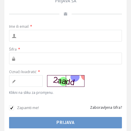
PRIJAVA SA
ili
Ime ili email
*
Šifra
*
Označi kvadratić
*
Klikni na sliku za promjenu.
Zapamti me!
Zaboravljena šifra?