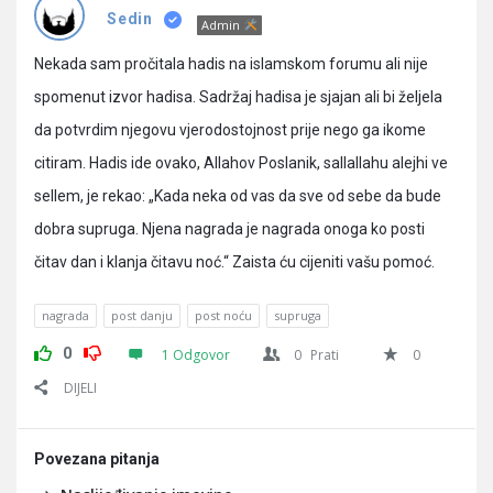
Pitanja
Sedin
Admin
Nekada sam pročitala hadis na islamskom forumu ali nije
spomenut izvor hadisa. Sadržaj hadisa je sjajan ali bi željela
da potvrdim njegovu vjerodostojnost prije nego ga ikome
citiram. Hadis ide ovako, Allahov Poslanik, sallallahu alejhi ve
sellem, je rekao: „Kada neka od vas da sve od sebe da bude
dobra supruga. Njena nagrada je nagrada onoga ko posti
čitav dan i klanja čitavu noć.“ Zaista ću cijeniti vašu pomoć.
nagrada
post danju
post noću
supruga
0
1 Odgovor
0
Prati
0
DIJELI
Povezana pitanja