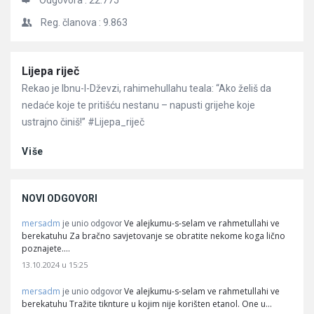
Odgovora :
22.775
Reg. članova :
9.863
Članci
Lijepa riječ
Rekao je Ibnu-l-Dževzi, rahimehullahu teala: “Ako želiš da
nedaće koje te pritišću nestanu – napusti grijehe koje
ustrajno činiš!” #Lijepa_riječ
Više
NOVI ODGOVORI
mersadm
Ve alejkumu-s-selam ve rahmetullahi ve
je unio odgovor
berekatuhu Za bračno savjetovanje se obratite nekome koga lično
poznajete.…
13.10.2024 u 15:25
mersadm
Ve alejkumu-s-selam ve rahmetullahi ve
je unio odgovor
berekatuhu Tražite tiknture u kojim nije korišten etanol. One u…