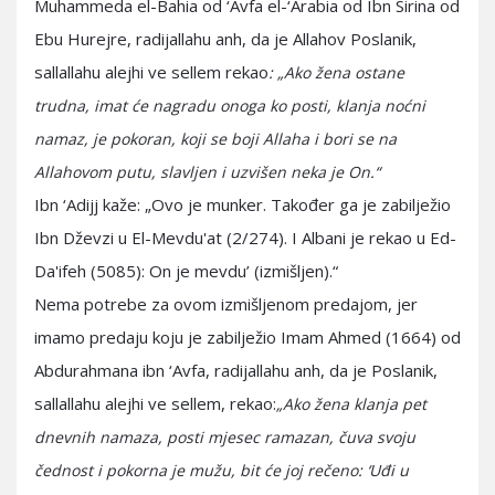
Muhammeda el-Bahia od ‘Avfa el-‘Arabia od Ibn Sirina od
Ebu Hurejre, radijallahu anh, da je Allahov Poslanik,
sallallahu alejhi ve sellem rekao
: „Ako žena ostane
trudna, imat će nagradu onoga ko posti, klanja noćni
namaz, je pokoran, koji se boji Allaha i bori se na
Allahovom putu, slavljen i uzvišen neka je On.“
Ibn ‘Adijj kaže: „Ovo je munker. Također ga je zabilježio
Ibn Dževzi u El-Mevdu'at (2/274). I Albani je rekao u Ed-
Da'ifeh (5085): On je mevdu’ (izmišljen).“
Nema potrebe za ovom izmišljenom predajom, jer
imamo predaju koju je zabilježio Imam Ahmed (1664) od
Abdurahmana ibn ‘Avfa, radijallahu anh, da je Poslanik,
sallallahu alejhi ve sellem, rekao:
„Ako žena klanja pet
dnevnih namaza, posti mjesec ramazan, čuva svoju
čednost i pokorna je mužu, bit će joj rečeno: ‘Uđi u