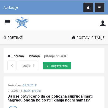
Aplikacije
Pit
Uč
®
PRETRAŽI
POSTAVI PITANJE
Početna
|
Pitanja
|
pitanje br. 4085
Dalje
Odgovoreno
Pitaj
Postavljeno
08.09.2018
Učene
u kategoriji:
Bračni propisi
®
Da li je potvrđeno da će pobožna supruga imati 
nagradu onoga ko posti i klanja noćni namaz?
Latest