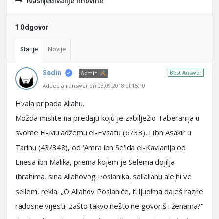
Naslijeđivanje imovine
1 Odgovor
Starije
Novije
Sedin
Best Answer
Admin
Added an answer on 08.09.2018 at 15:10
Hvala pripada Allahu.
Možda mislite na predaju koju je zabilježio Taberanija u
svome El-Mu'adžemu el-Evsatu (6733), i Ibn Asakir u
Tarihu (43/348), od ‘Amra ibn Se'ida el-Kavlanija od
Enesa ibn Malika, prema kojem je Selema dojilja
Ibrahima, sina Allahovog Poslanika, sallallahu alejhi ve
sellem, rekla: „O Allahov Poslaniče, ti ljudima daješ razne
radosne vijesti, zašto takvo nešto ne govoriš i ženama?“