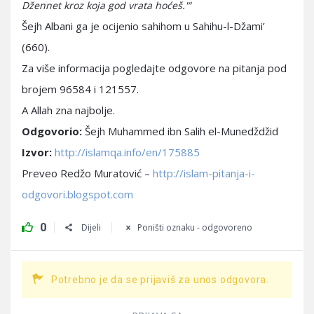
Džennet kroz koja god vrata hoćeš.'“
Šejh Albani ga je ocijenio sahihom u Sahihu-l-Džami’
(660).
Za više informacija pogledajte odgovore na pitanja pod
brojem 96584 i 121557.
A Allah zna najbolje.
Odgovorio:
Šejh Muhammed ibn Salih el-Munedždžid
Izvor:
http://islamqa.info/en/175885
Preveo Redžo Muratović –
http://islam-pitanja-i-
odgovori.blogspot.com
0
Dijeli
Poništi oznaku - odgovoreno
Potrebno je da se prijaviš za unos odgovora.