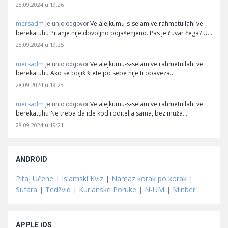
28.09.2024 u 19:26
mersadm
Ve alejkumu-s-selam ve rahmetullahi ve
je unio odgovor
berekatuhu Pitanje nije dovoljno pojašenjeno. Pas je čuvar čega? U…
28.09.2024 u 19:25
mersadm
Ve alejkumu-s-selam ve rahmetullahi ve
je unio odgovor
berekatuhu Ako se bojiš štete po sebe nije ti obaveza…
28.09.2024 u 19:23
mersadm
Ve alejkumu-s-selam ve rahmetullahi ve
je unio odgovor
berekatuhu Ne treba da ide kod roditelja sama, bez muža.…
28.09.2024 u 19:21
ANDROID
Pitaj Učene
|
Islamski Kviz
|
Namaz korak po korak
|
Sufara
|
Tedžvid
|
Kur'anske Poruke
|
N-UM
|
Minber
APPLE iOS