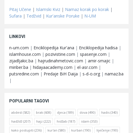
Pitaj Učene
|
Islamski Kviz
|
Namaz korak po korak
|
Sufara
|
Tedžvid
|
Kur'anske Poruke
|
N-UM
LINKOVI
n-um.com
|
Enciklopedija Kur'ana
|
Enciklopedija hadisa
|
islamhouse.com
|
pozivistine.com
|
spasenje.com
|
zijadljakic.ba
|
hajrudinahmetovic.com
|
amir-smajic
|
minber.ba
|
hidayaacademy.com
|
el-asr.com
|
putsredine.com
|
Predaje BiH Daija
|
s-d-o.org
|
namaz.ba
|
POPULARNI TAGOVI
abdest
(582)
brak
(608)
djeca
(189)
dova
(490)
hadis
(340)
hadždž
(207)
hajz
(222)
hidžab
(187)
islam
(353)
kako postupiti
(236)
kur'an
(580)
kurban
(190)
liječenje
(190)