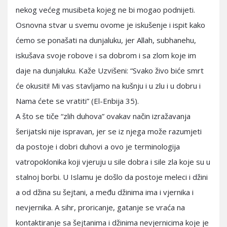
nekog većeg musibeta kojeg ne bi mogao podnijeti.
Osnovna stvar u svemu ovome je iskušenje i ispit kako
ćemo se ponašati na dunjaluku, jer Allah, subhanehu,
iskušava svoje robove i sa dobrom i sa zlom koje im
daje na dunjaluku. Kaže Uzvišeni: “Svako živo biće smrt
će okusiti! Mi vas stavljamo na kušnju i u zlu i u dobru i
Nama ćete se vratiti” (El-Enbija 35).
A što se tiče “zlih duhova” ovakav način izražavanja
šerijatski nije ispravan, jer se iz njega može razumjeti
da postoje i dobri duhovi a ovo je terminologija
vatropoklonika koji vjeruju u sile dobra i sile zla koje su u
stalnoj borbi. U Islamu je došlo da postoje meleci i džini
a od džina su šejtani, a među džinima ima i vjernika i
nevjernika. A sihr, proricanje, gatanje se vraća na
kontaktiranje sa šejtanima i džinima nevjernicima koje je