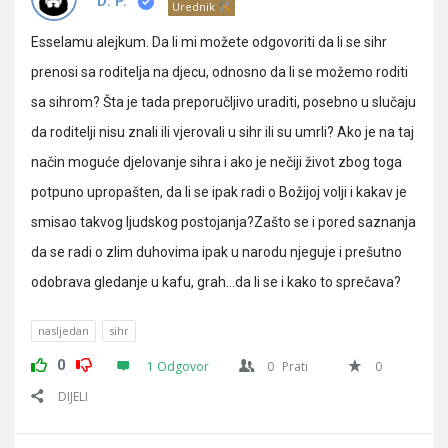
Pitanja
D. P.
Urednik
Esselamu alejkum. Da li mi možete odgovoriti da li se sihr
prenosi sa roditelja na djecu, odnosno da li se možemo roditi
sa sihrom? Šta je tada preporučljivo uraditi, posebno u slučaju
da roditelji nisu znali ili vjerovali u sihr ili su umrli? Ako je na taj
način moguće djelovanje sihra i ako je nečiji život zbog toga
potpuno upropašten, da li se ipak radi o Božijoj volji i kakav je
smisao takvog ljudskog postojanja?Zašto se i pored saznanja
da se radi o zlim duhovima ipak u narodu njeguje i prešutno
odobrava gledanje u kafu, grah…da li se i kako to sprečava?
nasljedan
sihr
0
1 Odgovor
0
Prati
0
DIJELI