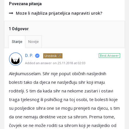
Povezana pitanja
Moze li najbliza prijateljica napraviti urok?
1 Odgovor
Starije
Novije
D. P.
Best Answer
Urednik
Added an answer on 25.11.2018 at 02:03
Alejkumusselam. Sihr nije poput običnih nasljednih
bolesti tako da djeca ne nasljeđuju sihr koji imaju
roditelji. S tim da kada sihr na nekome zastari i ostavi
traga tjelesnog ili psihičkog na toj osobi, te bolesti koje
su posljedice sihra one se mogu prenijeti na djecu, s tim
da one nemaju direktne veze sa sihrom. Prema tome,
čovjek se ne može roditi sa sihrom koji je naslijedio od