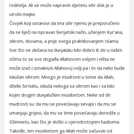
roditelja. Ali se može napraviti djetetu sihr dok je u
utrobi majke.
Čovjek koji ustanovi da ima sihr njemu je preporučeno
da se liječi na ispravan šerijatski način, učenjem Kur’ana,
zikrom, dovama, a prije svega praktikovanjem Islama.
Sve što se dešava na dunjaluku bilo dobro ili zlo u našim
očima to se sve događa Allahovom voljom i ništa ne
može izaći i izmaknuti Allahovoj volji pa i to da neko bude
iskušan sihrom. Mnogo je mudrosti u tome da Allah,
dželle še’nuhu, iskuša nekoga sa sihrom kao i sa bilo
kojim drugim dunjalučkim musibetom. Neke od tih
mudrosti su: da mu se povećavaju sevapi i da mu se
umanjuju grijesi, da mu se time povećavaju deredže u
Džennetu, kao što je došlo u vjerodostojnim hadisima.
Takođe, tim musibetom ga Allah može sačuvati od