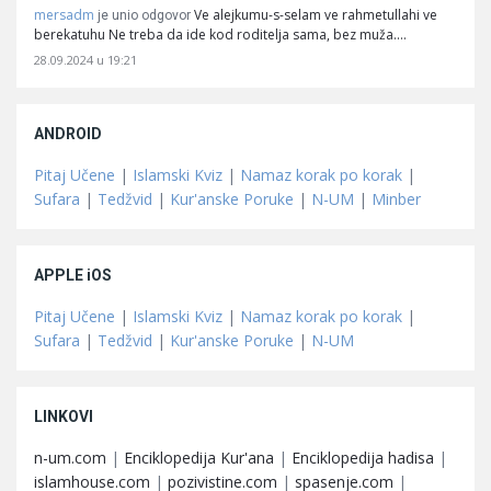
mersadm
Ve alejkumu-s-selam ve rahmetullahi ve
je unio odgovor
berekatuhu Ne treba da ide kod roditelja sama, bez muža.…
28.09.2024 u 19:21
ANDROID
Pitaj Učene
|
Islamski Kviz
|
Namaz korak po korak
|
Sufara
|
Tedžvid
|
Kur'anske Poruke
|
N-UM
|
Minber
APPLE iOS
Pitaj Učene
|
Islamski Kviz
|
Namaz korak po korak
|
Sufara
|
Tedžvid
|
Kur'anske Poruke
|
N-UM
LINKOVI
n-um.com
|
Enciklopedija Kur'ana
|
Enciklopedija hadisa
|
islamhouse.com
|
pozivistine.com
|
spasenje.com
|