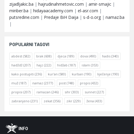
zijadljakic.ba
|
hajrudinahmetovic.com
|
amir-smajic
|
minber.ba
|
hidayaacademy.com
|
el-asr.com
|
putsredine.com
|
Predaje BiH Daija
|
s-d-o.org
|
namaz.ba
|
POPULARNI TAGOVI
abdest
(582)
brak
(608)
djeca
(189)
dova
(490)
hadis
(340)
hadždž
(207)
hajz
(222)
hidžab
(187)
islam
(353)
kako postupiti
(236)
kur'an
(580)
kurban
(190)
liječenje
(190)
muž
(187)
namaz
(2377)
post
(748)
propis
(432)
propisi
(207)
ramazan
(246)
sihr
(303)
sunnet
(227)
zabranjeno
(231)
zekat
(356)
zikr
(229)
žena
(433)
Footer
O
INFO