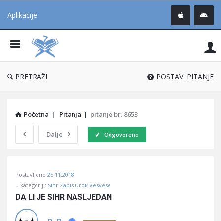
Aplikacije
Pit
Uč
®
PRETRAŽI
POSTAVI PITANJE
Početna
|
Pitanja
|
pitanje br. 8653
Dalje
Odgovoreno
Pitaj
Postavljeno
25.11.2018
Učene
u kategoriji:
Sihr Zapis Urok Vesvese
®
DA LI JE SIHR NASLJEDAN
Latest