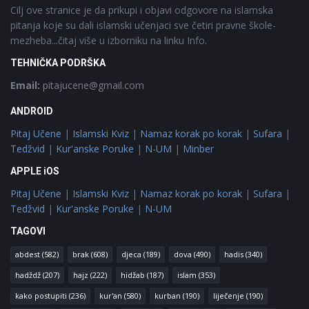
Cilj ove stranice je da prikupi i objavi odgovore na islamska
pitanja koje su dali islamski učenjaci sve četiri pravne škole-
mezheba...čitaj više u izborniku na linku Info.
TEHNIČKA PODRŠKA
Email:
pitajucene@gmail.com
ANDROID
Pitaj Učene
|
Islamski Kviz
|
Namaz korak po korak
|
Sufara
|
Tedžvid
|
Kur'anske Poruke
|
N-UM
|
Minber
APPLE iOS
Pitaj Učene
|
Islamski Kviz
|
Namaz korak po korak
|
Sufara
|
Tedžvid
|
Kur'anske Poruke
|
N-UM
TAGOVI
abdest
(582)
brak
(608)
djeca
(189)
dova
(490)
hadis
(340)
hadždž
(207)
hajz
(222)
hidžab
(187)
islam
(353)
kako postupiti
(236)
kur'an
(580)
kurban
(190)
liječenje
(190)