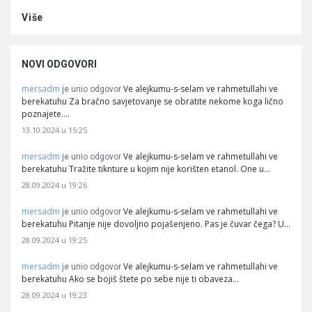
Više
NOVI ODGOVORI
mersadm
Ve alejkumu-s-selam ve rahmetullahi ve
je unio odgovor
berekatuhu Za bračno savjetovanje se obratite nekome koga lično
poznajete.…
13.10.2024 u 15:25
mersadm
Ve alejkumu-s-selam ve rahmetullahi ve
je unio odgovor
berekatuhu Tražite tiknture u kojim nije korišten etanol. One u…
28.09.2024 u 19:26
mersadm
Ve alejkumu-s-selam ve rahmetullahi ve
je unio odgovor
berekatuhu Pitanje nije dovoljno pojašenjeno. Pas je čuvar čega? U…
28.09.2024 u 19:25
mersadm
Ve alejkumu-s-selam ve rahmetullahi ve
je unio odgovor
berekatuhu Ako se bojiš štete po sebe nije ti obaveza…
28.09.2024 u 19:23