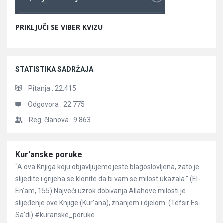
PRIKLJUČI SE VIBER KVIZU
STATISTIKA SADRŽAJA
Pitanja :
22.415
Odgovora :
22.775
Reg. članova :
9.863
Članci
Kur'anske poruke
“A ova Knjiga koju objavljujemo jeste blagoslovljena, zato je
slijedite i grijeha se klonite da bi vam se milost ukazala.” (El-
En'am, 155) Najveći uzrok dobivanja Allahove milosti je
slijeđenje ove Knjige (Kur'ana), znanjem i djelom. (Tefsir Es-
Sa'di) #kuranske_poruke