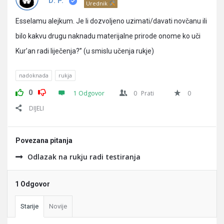
Pitanja
D. P.
Urednik
Esselamu alejkum. Je li dozvoljeno uzimati/davati novčanu ili
bilo kakvu drugu naknadu materijalne prirode onome ko uči
Kur’an radi liječenja?” (u smislu učenja rukje)
nadoknada
rukja
0
1 Odgovor
0
Prati
0
DIJELI
Povezana pitanja
Odlazak na rukju radi testiranja
1 Odgovor
Starije
Novije