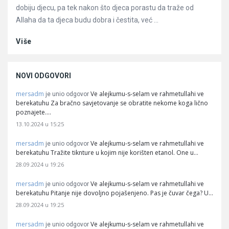
dobiju djecu, pa tek nakon što djeca porastu da traže od
Allaha da ta djeca budu dobra i čestita, već ...
Više
NOVI ODGOVORI
mersadm
Ve alejkumu-s-selam ve rahmetullahi ve
je unio odgovor
berekatuhu Za bračno savjetovanje se obratite nekome koga lično
poznajete.…
13.10.2024 u 15:25
mersadm
Ve alejkumu-s-selam ve rahmetullahi ve
je unio odgovor
berekatuhu Tražite tiknture u kojim nije korišten etanol. One u…
28.09.2024 u 19:26
mersadm
Ve alejkumu-s-selam ve rahmetullahi ve
je unio odgovor
berekatuhu Pitanje nije dovoljno pojašenjeno. Pas je čuvar čega? U…
28.09.2024 u 19:25
mersadm
Ve alejkumu-s-selam ve rahmetullahi ve
je unio odgovor