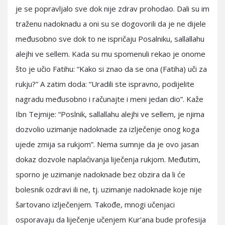
je se popravljalo sve dok nije zdrav prohodao. Dali su im
traženu nadoknadu a oni su se dogovorili da je ne dijele
međusobno sve dok to ne ispričaju Posalniku, sallallahu
alejhi ve sellem. Kada su mu spomenuli rekao je onome
što je učio Fatihu: “Kako si znao da se ona (Fatiha) uči za
rukju?” A zatim doda: “Uradili ste ispravno, podijelite
nagradu međusobno i računajte i meni jedan dio”. Kaže
Ibn Tejmije: “Poslnik, sallallahu alejhi ve sellem, je njima
dozvolio uzimanje nadoknade za izlječenje onog koga
ujede zmija sa rukjom”. Nema sumnje da je ovo jasan
dokaz dozvole naplaćivanja liječenja rukjom. Međutim,
sporno je uzimanje nadoknade bez obzira da li će
bolesnik ozdravi ili ne, tj. uzimanje nadoknade koje nije
šartovano izlječenjem. Takođe, mnogi učenjaci
osporavaju da liječenje učenjem Kur’ana bude profesija