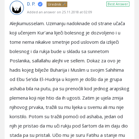
D. P.
Best Answer
Urednik
Added an answer on 25.11.2018 at 02:09
Alejkumusselam. Uzimanju nadoknade od strane učača
koji učenjem Kur’ana liječi bolesnog je dozvoljeno i u
tome nema nikakve smetnje pod uslovom da izliječi
bolesnog i da rukja bude u skladu sa sunnetom
Poslanika, sallallahu alejhi ve sellem. Dokaz za ovo je
hadis kojeg bilježe Buharija i Muslim u svojim Sahihima
od Ebu Se’ida El-Hudrija u kojem je došlo da je grupa
ashaba bila na putu, pa su prenoćili kod jednog arapskog
plemena koji nije htio da ih ugosti. Zatim je ujela zmija
njihovog prvaka, tražili su mu lijeka u svemu ali mu nije
koristilo. Potom su tražili pomoći od ashaba, jedan od
njih je pristao da mu uči rukju pod šartom da im daju dio
stada pa su pristali. Učio mu je suru Fatihu a stanje mu