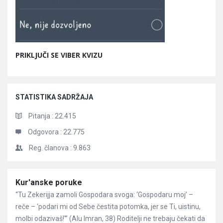
PRIKLJUČI SE VIBER KVIZU
STATISTIKA SADRŽAJA
Pitanja :
22.415
Odgovora :
22.775
Reg. članova :
9.863
Članci
Kur'anske poruke
“Tu Zekerijja zamoli Gospodara svoga: ‘Gospodaru moj’ –
reče – ‘podari mi od Sebe čestita potomka, jer se Ti, uistinu,
molbi odazivaš!'” (Alu Imran, 38) Roditelji ne trebaju čekati da