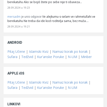
berekatuhu Ako se bojiš štete po sebe nije ti obaveza…
28.09.2024 u 19:23
mersadm
Ve alejkumu-s-selam ve rahmetullahi ve
je unio odgovor
berekatuhu Ne treba da ide kod roditelja sama, bez muža.…
28.09.2024 u 19:21
ANDROID
Pitaj Učene
|
Islamski Kviz
|
Namaz korak po korak
|
Sufara
|
Tedžvid
|
Kur'anske Poruke
|
N-UM
|
Minber
APPLE iOS
Pitaj Učene
|
Islamski Kviz
|
Namaz korak po korak
|
Sufara
|
Tedžvid
|
Kur'anske Poruke
|
N-UM
LINKOVI