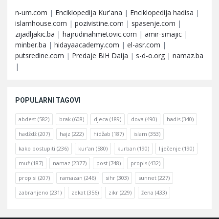
n-um.com
|
Enciklopedija Kur'ana
|
Enciklopedija hadisa
|
islamhouse.com
|
pozivistine.com
|
spasenje.com
|
zijadljakic.ba
|
hajrudinahmetovic.com
|
amir-smajic
|
minber.ba
|
hidayaacademy.com
|
el-asr.com
|
putsredine.com
|
Predaje BiH Daija
|
s-d-o.org
|
namaz.ba
|
POPULARNI TAGOVI
abdest
(582)
brak
(608)
djeca
(189)
dova
(490)
hadis
(340)
hadždž
(207)
hajz
(222)
hidžab
(187)
islam
(353)
kako postupiti
(236)
kur'an
(580)
kurban
(190)
liječenje
(190)
muž
(187)
namaz
(2377)
post
(748)
propis
(432)
propisi
(207)
ramazan
(246)
sihr
(303)
sunnet
(227)
zabranjeno
(231)
zekat
(356)
zikr
(229)
žena
(433)