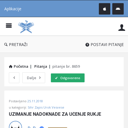
Aplikacije
Pit
Uč
®
PRETRAŽI
POSTAVI PITANJE
Početna
|
Pitanja
|
pitanje br. 8659
Dalje
Odgovoreno
Pitaj
Postavljeno
25.11.2018
Učene
u kategoriji:
Sihr Zapis Urok Vesvese
®
UZIMANJE NADOKNADE ZA UČENJE RUKJE
Latest