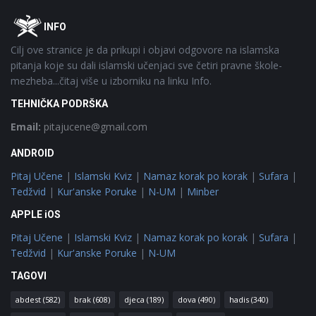
Footer
O
INFO
Cilj ove stranice je da prikupi i objavi odgovore na islamska
pitanja koje su dali islamski učenjaci sve četiri pravne škole-
mezheba...čitaj više u izborniku na linku Info.
TEHNIČKA PODRŠKA
Email:
pitajucene@gmail.com
ANDROID
Pitaj Učene
|
Islamski Kviz
|
Namaz korak po korak
|
Sufara
|
Tedžvid
|
Kur'anske Poruke
|
N-UM
|
Minber
APPLE iOS
Pitaj Učene
|
Islamski Kviz
|
Namaz korak po korak
|
Sufara
|
Tedžvid
|
Kur'anske Poruke
|
N-UM
TAGOVI
abdest
(582)
brak
(608)
djeca
(189)
dova
(490)
hadis
(340)