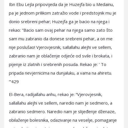
Ibn Ebu Lejla pripovijeda da je Huzejfa bio u Medainu,
pa je jednom prilikom zatražio vode i predstojnik mu je
donio srebreni pehar; Huzejfa ga je bacio na njega i
rekao: “Bacio sam ovaj pehar na njega samo zato što
sam mu zabranio da donese srebreni pehar, a on me
nije poslušao! Vjerovjesnik, sallallahu alejhi ve sellem,
zabranio nam je oblačenje odjeće od svile i brokata, i
pijenje iz zlatnih i srebrenih posuda. Rekao je: ‘ To
pripada nevjernicima na dunjaluku, a vama na ahiretu.
“‘429
El-Bera, radijallahu anhu, rekao je: “Vjerovjesnik,
sallallahu alejhi ve sellem, naredio nam je sedmero, a
zabranio sedmero. Naredio nam je slijeđenje dženaze,
obilaženje bolesnika, odazivanje na veselje, pomaganje