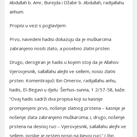
Abdullah b. Amr, Burejda i Džabir b. Abdullah, radijallahu
anhum.
Propisi u vezi s poglavljem:
Prvo, navedeni hadisi dokazuju da je muškarcima
zabranjeno nositi zlato, a posebno zlatni prsten.
Drugo, derogiran je hadis u kojem stoji da je Allahov
Vjerovjesnik, sallallahu alejhi ve sellem, nosio zlatni
prsten. Komentirajući Ibn Omerov, radijallahu anhu,
hadis, El-Begavi u djelu Šerhus-sunna, 1 2/57-58, kaže:
“Ovaj hadis sadrži dva propisa koji su kasnije
promijenjeni: prvo, nošenje zlatnog prstena – kasnije je
nošenje zlata zabranjeno muškarcima; i, drugo, nošenje
prstena na desnoj ruci – Vjerovjesnik, sallallahu alejhi ve
sellem, poslije je prsten nosio na lijevoj ruci.” I Ibn