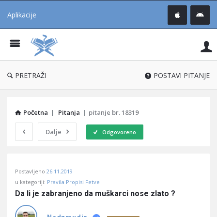
Aplikacije
Pit
Uč
®
PRETRAŽI
POSTAVI PITANJE
Početna
|
Pitanja
|
pitanje br. 18319
Dalje
Odgovoreno
Pitaj
Postavljeno
26.11.2019
Učene
u kategoriji:
Pravila Propisi Fetve
®
Da li je zabranjeno da muškarci nose zlato ?
Latest