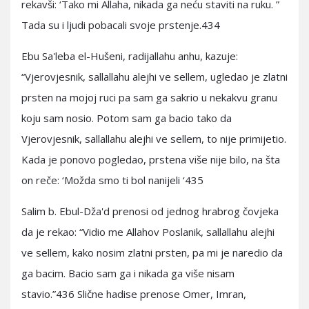
rekavši: ‘Tako mi Allaha, nikada ga neću staviti na ruku. ”
Tada su i ljudi pobacali svoje prstenje.434
Ebu Sa'leba el-Hušeni, radijallahu anhu, kazuje:
“Vjerovjesnik, sallallahu alejhi ve sellem, ugledao je zlatni
prsten na mojoj ruci pa sam ga sakrio u nekakvu granu
koju sam nosio. Potom sam ga bacio tako da
Vjerovjesnik, sallallahu alejhi ve sellem, to nije primijetio.
Kada je ponovo pogledao, prstena više nije bilo, na šta
on reče: ‘Možda smo ti bol nanijeli ‘435
Salim b. Ebul-Dža'd prenosi od jednog hrabrog čovjeka
da je rekao: “Vidio me Allahov Poslanik, sallallahu alejhi
ve sellem, kako nosim zlatni prsten, pa mi je naredio da
ga bacim. Bacio sam ga i nikada ga više nisam
stavio.”436 Slične hadise prenose Omer, Imran,