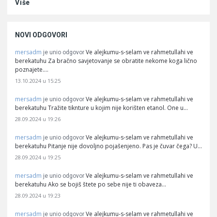
Više
NOVI ODGOVORI
mersadm
Ve alejkumu-s-selam ve rahmetullahi ve
je unio odgovor
berekatuhu Za bračno savjetovanje se obratite nekome koga lično
poznajete.…
13.10.2024 u 15:25
mersadm
Ve alejkumu-s-selam ve rahmetullahi ve
je unio odgovor
berekatuhu Tražite tiknture u kojim nije korišten etanol. One u…
28.09.2024 u 19:26
mersadm
Ve alejkumu-s-selam ve rahmetullahi ve
je unio odgovor
berekatuhu Pitanje nije dovoljno pojašenjeno. Pas je čuvar čega? U…
28.09.2024 u 19:25
mersadm
Ve alejkumu-s-selam ve rahmetullahi ve
je unio odgovor
berekatuhu Ako se bojiš štete po sebe nije ti obaveza…
28.09.2024 u 19:23
mersadm
Ve alejkumu-s-selam ve rahmetullahi ve
je unio odgovor