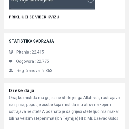
PRIKLJUČI SE VIBER KVIZU
STATISTIKA SADRŽAJA
Pitanja :
22.415
Odgovora :
22.775
Reg. članova :
9.863
Članci
Izreke daija
Onaj ko misli da mu grijesi ne štete jer ga Allah voli, i ustrajava
na njima, poput je osobe koja misli da mu otrov na kojem
ustrajava ne šteti! A poznato je da grijesi štete ljudima makar
bili na velikim stepenima! (ibn Tejmijje) Hfz. Mr. Dževad Gološ