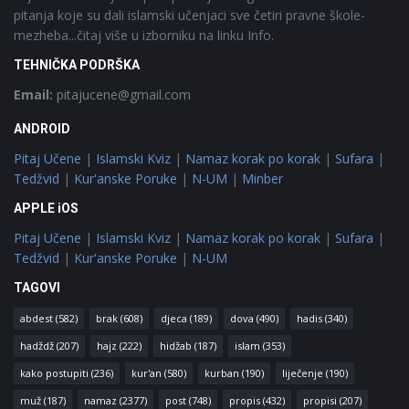
pitanja koje su dali islamski učenjaci sve četiri pravne škole-
mezheba...čitaj više u izborniku na linku Info.
TEHNIČKA PODRŠKA
Email:
pitajucene@gmail.com
ANDROID
Pitaj Učene
|
Islamski Kviz
|
Namaz korak po korak
|
Sufara
|
Tedžvid
|
Kur'anske Poruke
|
N-UM
|
Minber
APPLE iOS
Pitaj Učene
|
Islamski Kviz
|
Namaz korak po korak
|
Sufara
|
Tedžvid
|
Kur'anske Poruke
|
N-UM
TAGOVI
abdest
(582)
brak
(608)
djeca
(189)
dova
(490)
hadis
(340)
hadždž
(207)
hajz
(222)
hidžab
(187)
islam
(353)
kako postupiti
(236)
kur'an
(580)
kurban
(190)
liječenje
(190)
muž
(187)
namaz
(2377)
post
(748)
propis
(432)
propisi
(207)