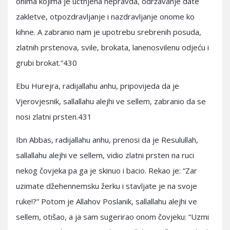
onima kojima je uctnjena nepravda, održavanje date
zakletve, otpozdravljanje i nazdravljanje onome ko
kihne. A zabranio nam je upotrebu srebrenih posuda,
zlatnih prstenova, svile, brokata, lanenosvilenu odjeću i
grubi brokat.”430
Ebu Hurejra, radijallahu anhu, pripovijeda da je
Vjerovjesnik, sallallahu alejhi ve sellem, zabranio da se
nosi zlatni prsten.431
Ibn Abbas, radijallahu anhu, prenosi da je Resulullah,
sallallahu alejhi ve sellem, vidio zlatni prsten na ruci
nekog čovjeka pa ga je skinuo i bacio. Rekao je: “Zar
uzimate džehennemsku žerku i stavljate je na svoje
ruke!?” Potom je Allahov Poslanik, sallallahu alejhi ve
sellem, otišao, a ja sam sugerirao onom čovjeku: “Uzmi