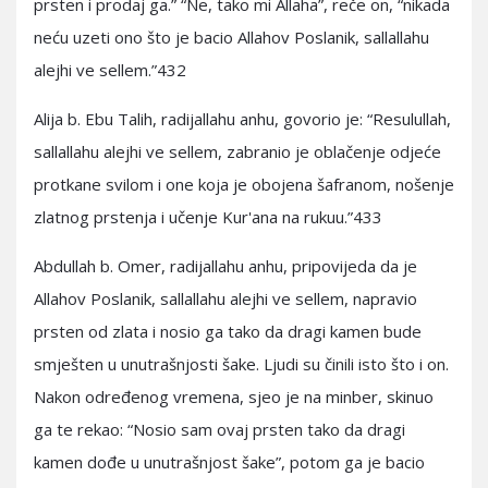
prsten i prodaj ga.” “Ne, tako mi Allaha”, reče on, “nikada
neću uzeti ono što je bacio Allahov Poslanik, sallallahu
alejhi ve sellem.”432
Alija b. Ebu Talih, radijallahu anhu, govorio je: “Resulullah,
sallallahu alejhi ve sellem, zabranio je oblačenje odjeće
protkane svilom i one koja je obojena šafranom, nošenje
zlatnog prstenja i učenje Kur'ana na rukuu.”433
Abdullah b. Omer, radijallahu anhu, pripovijeda da je
Allahov Poslanik, sallallahu alejhi ve sellem, napravio
prsten od zlata i nosio ga tako da dragi kamen bude
smješten u unutrašnjosti šake. Ljudi su činili isto što i on.
Nakon određenog vremena, sjeo je na minber, skinuo
ga te rekao: “Nosio sam ovaj prsten tako da dragi
kamen dođe u unutrašnjost šake”, potom ga je bacio