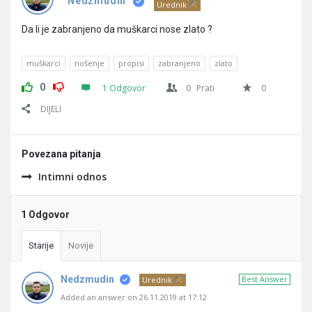
Pitanja
Nedzmudin
Urednik
Da li je zabranjeno da muškarci nose zlato ?
muškarci
nošenje
propisi
zabranjeno
zlato
0
1 Odgovor
0
Prati
0
DIJELI
Povezana pitanja
Intimni odnos
1 Odgovor
Starije
Novije
Nedzmudin
Best Answer
Urednik
Added an answer on 26.11.2019 at 17:12