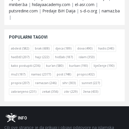
minber.ba
|
hidayaacademy.com
|
el-asr.com
|
putsredine.com
|
Predaje BiH Daija
|
s-d-o.org
|
namaz.ba
|
POPULARNI TAGOVI
abdest
(582)
brak
(608)
djeca
(189)
dova
(490)
hadis
(340)
hadždž
(207)
hajz
(222)
hidžab
(187)
islam
(353)
kako postupiti
(236)
kur'an
(580)
kurban
(190)
liječenje
(190)
muž
(187)
namaz
(2377)
post
(748)
propis
(432)
propisi
(207)
ramazan
(246)
sihr
(303)
sunnet
(227)
zabranjeno
(231)
zekat
(356)
zikr
(229)
žena
(433)
Footer
O
INFO
Cilj ove stranice je da prikupi i objavi odgovore na islamska