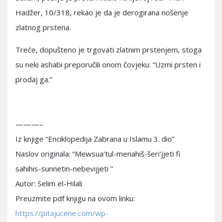
Hadžer, 10/318, rekao je da je derogirana nošenje
zlatnog prstena.
Treće, dopušteno je trgovati zlatnim prstenjem, stoga
su neki ashabi preporučili onom čovjeku: “Uzmi prsten i
prodaj ga.”
———–
Iz knjige “Enciklopedija Zabrana u Islamu 3. dio”
Naslov originala: “Mewsua'tul-menahiš-šeri'jjeti fi
sahihis-sunnetin-nebevijjeti ”
Autor: Selim el-Hilali
Preuzmite pdf knjigu na ovom linku:
https://pitajucene.com/wp-