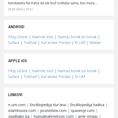
berekatuhu Ne treba da ide kod roditelja sama, bez muža.…
28.09.2024 u 19:21
ANDROID
Pitaj Učene
|
Islamski Kviz
|
Namaz korak po korak
|
Sufara
|
Tedžvid
|
Kur'anske Poruke
|
N-UM
|
Minber
APPLE iOS
Pitaj Učene
|
Islamski Kviz
|
Namaz korak po korak
|
Sufara
|
Tedžvid
|
Kur'anske Poruke
|
N-UM
LINKOVI
n-um.com
|
Enciklopedija Kur'ana
|
Enciklopedija hadisa
|
islamhouse.com
|
pozivistine.com
|
spasenje.com
|
zijadljakic.ba
|
hajrudinahmetovic.com
|
amir-smajic
|