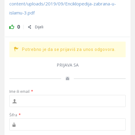
content/uploads/2019/09/Enciklopedija-zabrana-u-
islamu-3.pdf
0
Dijeli
Potrebno je da se prijaviš za unos odgovora.
PRIJAVA SA
ili
Ime ili email
*
Šifra
*