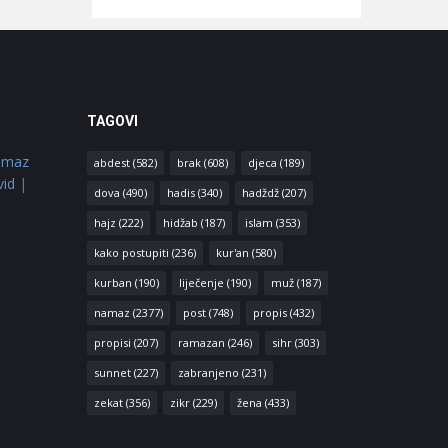
TAGOVI
amaz
abdest
(582)
brak
(608)
djeca
(189)
vid
|
dova
(490)
hadis
(340)
hadždž
(207)
hajz
(222)
hidžab
(187)
islam
(353)
kako postupiti
(236)
kur'an
(580)
kurban
(190)
liječenje
(190)
muž
(187)
namaz
(2377)
post
(748)
propis
(432)
propisi
(207)
ramazan
(246)
sihr
(303)
sunnet
(227)
zabranjeno
(231)
zekat
(356)
zikr
(229)
žena
(433)