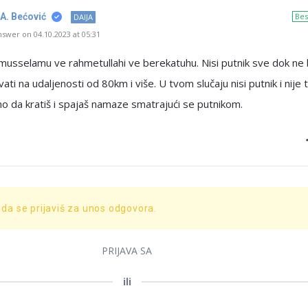
 A. Bećović
Bes
DAIJA
swer on 04.10.2023 at 05:31
musselamu ve rahmetullahi ve berekatuhu. Nisi putnik sve dok ne
ati na udaljenosti od 80km i više. U tvom slučaju nisi putnik i nije t
o da kratiš i spajaš namaze smatrajući se putnikom.
 da se prijaviš za unos odgovora.
PRIJAVA SA
ili