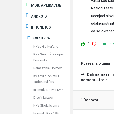
vaktu kod kuc
MOB. APLIKACIJE
Razlog zasto 
ucenjaci slozi
ANDROID
udaljenosti n
iPHONE iOS
da se okrenem
KVIZOVI WEB
1
1 
Kvizovi o Kur'anu
Kviz Sira – Životopis
Poslanika
Povezana pitanja
Ramazanski kvizovi
Dali namaze mo
Kvizovi o zekatu i
odmoru....itd.?
sadekatul fitru
Islamski Dnevni Kviz
Dječiji kvizovi
1 Odgovor
Kviz Škola Islama
Islamski Kviz 18+