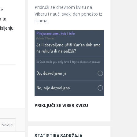
Pridruži se dnevnom kvizu na
se
Viberu i nauči svaki dan ponešto iz
a ta
islama.
sljenju
PRIKLJUČI SE VIBER KVIZU
Novije
STATISTIKA SADRŽAJA