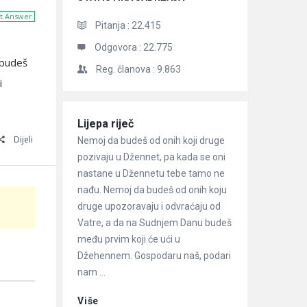
t Answer
Pitanja :
22.415
Odgovora :
22.775
 budeš
Reg. članova :
9.863
i
Članci
Lijepa riječ
Dijeli
Nemoj da budeš od onih koji druge
pozivaju u Džennet, pa kada se oni
nastane u Džennetu tebe tamo ne
nađu. Nemoj da budeš od onih koju
druge upozoravaju i odvraćaju od
Vatre, a da na Sudnjem Danu budeš
među prvim koji će ući u
Džehennem. Gospodaru naš, podari
nam ...
Više