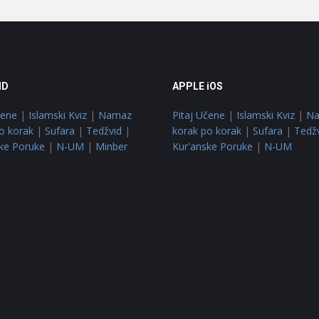
ID
APPLE iOS
čene
|
Islamski Kviz
|
Namaz
Pitaj Učene
|
Islamski Kviz
|
N
o korak
|
Sufara
|
Tedžvid
|
korak po korak
|
Sufara
|
Tedž
ke Poruke
|
N-UM
|
Minber
Kur'anske Poruke
|
N-UM