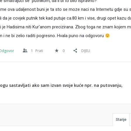
e smatrajuci se putnikom, da li bi to bilo ispravno?
me ova udaljenost buni je ta sto se moze naci na Internetu gdje su 
li da je covjek putnik tek kad putuje ca.80 km i vise, drugi opet kazu d
iti je Hadisima niti Kur'anom precizirana. Zbog toga ne znam kojem mi
 i ne bi zelio raditi pogresno. Hvala puno na odgovoru
Odgovor
1
Prati
0
DIJELI
gu sastavljati ako sam izvan svoje kuće npr. na putovanju,
Starije