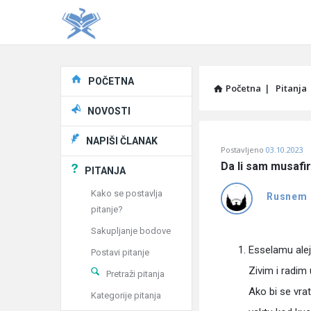
Explore
POČETNA
Početna
|
Pitanja
NOVOSTI
Pitaj
NAPIŠI ČLANAK
Postavljeno
03.10.2023
Učene
Da li sam musafi
PITANJA
®
Kako se postavlja
Rusnem
pitanje?
Latest
Sakupljanje bodove
Pitanja
Esselamu ale
Postavi pitanje
Zivim i radim
Pretraži pitanja
Ako bi se vrat
Kategorije pitanja