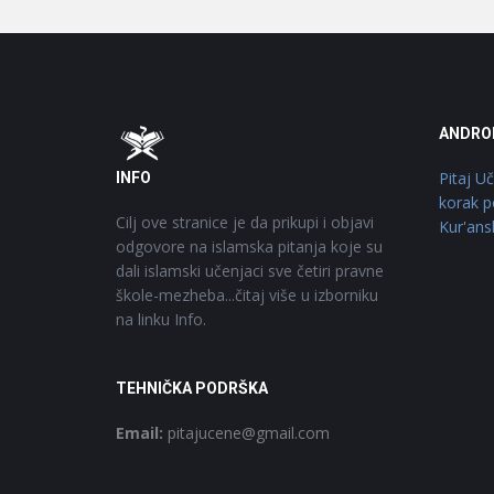
Footer
O
ANDRO
Pitaj U
INFO
korak p
Cilj ove stranice je da prikupi i objavi
Kur'ans
odgovore na islamska pitanja koje su
dali islamski učenjaci sve četiri pravne
škole-mezheba...čitaj više u izborniku
na linku Info.
TEHNIČKA PODRŠKA
Email:
pitajucene@gmail.com