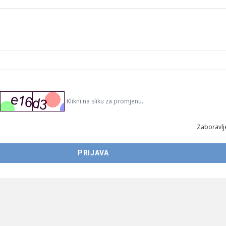
Klikni na sliku za promjenu.
Zaboravlje