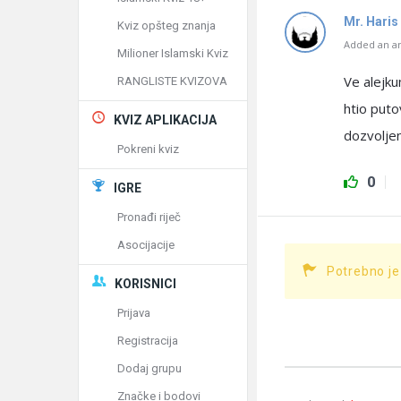
Mr. Haris
Kviz opšteg znanja
Added an an
Milioner Islamski Kviz
Ve alejku
RANGLISTE KVIZOVA
htio putov
KVIZ APLIKACIJA
dozvoljen
Pokreni kviz
0
IGRE
Pronađi riječ
Asocijacije
Potrebno je
KORISNICI
Prijava
Registracija
Dodaj grupu
Značke i bodovi