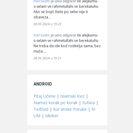
mersadm
Ve alejkumu-
je unio odgovor
s-selam ve rahmetullahi ve berekatuhu
Ako se bojiš štete po sebe nije ti
obaveza…
28.09.2024 u 19:23
mersadm
Ve alejkumu-
je unio odgovor
s-selam ve rahmetullahi ve berekatuhu
Ne treba da ide kod roditelja sama, bez
muža.…
28.09.2024 u 19:21
ANDROID
Pitaj Učene
|
Islamski Kviz
|
Namaz korak po korak
|
Sufara
|
Tedžvid
|
Kur'anske Poruke
|
N-
UM
|
Minber