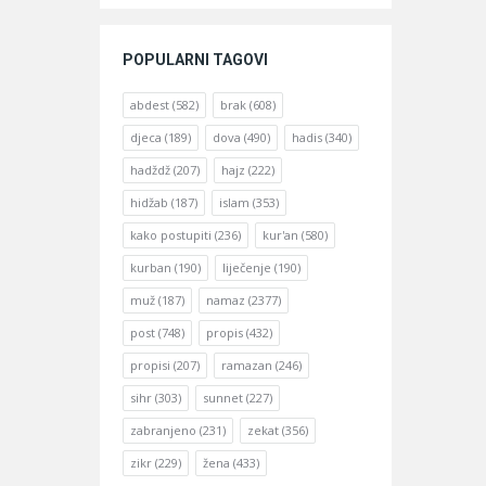
POPULARNI TAGOVI
abdest
(582)
brak
(608)
djeca
(189)
dova
(490)
hadis
(340)
hadždž
(207)
hajz
(222)
hidžab
(187)
islam
(353)
kako postupiti
(236)
kur'an
(580)
kurban
(190)
liječenje
(190)
muž
(187)
namaz
(2377)
post
(748)
propis
(432)
propisi
(207)
ramazan
(246)
sihr
(303)
sunnet
(227)
zabranjeno
(231)
zekat
(356)
zikr
(229)
žena
(433)