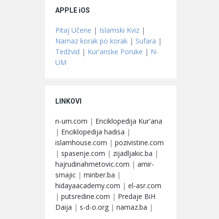
APPLE iOS
Pitaj Učene
|
Islamski Kviz
|
Namaz korak po korak
|
Sufara
|
Tedžvid
|
Kur'anske Poruke
|
N-
UM
LINKOVI
n-um.com
|
Enciklopedija Kur'ana
|
Enciklopedija hadisa
|
islamhouse.com
|
pozivistine.com
|
spasenje.com
|
zijadljakic.ba
|
hajrudinahmetovic.com
|
amir-
smajic
|
minber.ba
|
hidayaacademy.com
|
el-asr.com
|
putsredine.com
|
Predaje BiH
Daija
|
s-d-o.org
|
namaz.ba
|