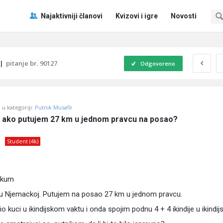
Pitaj
Pitaj
Najaktivniji članovi
Kvizovi i igre
Novosti
Učene
Učene
®
®
Navigacija
|
pitanje br. 90127
Odgovoreno
u kategoriji:
Putnik Musafir
r ako putujem 27 km u jednom pravcu na posao?
Student (4k)
jkum
 u Njemackoj. Putujem na posao 27 km u jednom pravcu.
io kuci u ikindijskom vaktu i onda spojim podnu 4 + 4 ikindije u ikindi