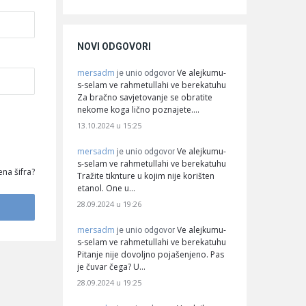
NOVI ODGOVORI
mersadm
Ve alejkumu-
je unio odgovor
s-selam ve rahmetullahi ve berekatuhu
Za bračno savjetovanje se obratite
nekome koga lično poznajete.…
13.10.2024 u 15:25
mersadm
Ve alejkumu-
je unio odgovor
s-selam ve rahmetullahi ve berekatuhu
na šifra?
Tražite tiknture u kojim nije korišten
etanol. One u…
28.09.2024 u 19:26
mersadm
Ve alejkumu-
je unio odgovor
s-selam ve rahmetullahi ve berekatuhu
Pitanje nije dovoljno pojašenjeno. Pas
je čuvar čega? U…
28.09.2024 u 19:25